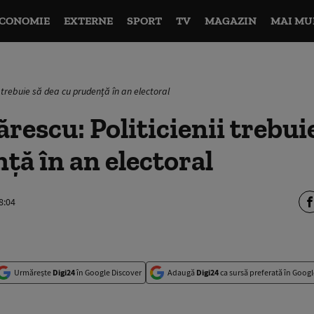
CONOMIE
EXTERNE
SPORT
TV
MAGAZIN
MAI MU
i trebuie să dea cu prudență în an electoral
rescu: Politicienii trebui
ță în an electoral
8:04
Urmărește
Digi24
în Google Discover
Adaugă
Digi24
ca sursă preferată în Googl