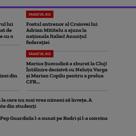
FANATIK.RO
ul lui
Fostul antrenor al Craiovei lui
at de
Adrian Mititelu a ajuns la
e cu o
naționala Italiei! Anunțul
federației
FANATIK.RO
Marius Şumudică a zburat la Cluj!
Întâlnire decisivă cu Neluţu Varga
izei din
şi Marian Copilu pentru a prelua
CFR...
la care nu mai vrea nimeni să înveţe. A
te din studenţi
Pep Guardiola l-a sunat pe Rodri și l-a convins