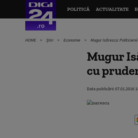
POLITICĂ
ACTUALITATE
E
HOME
Știri
Economie
Mugur Isărescu: Politicieni
Mugur Isă
cu pruden
Data publicării:
07.01.2016 1