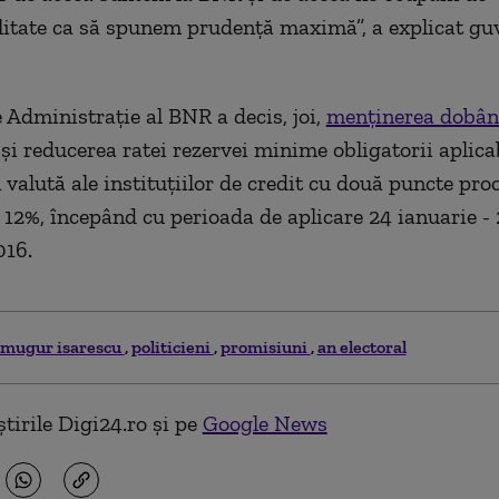
itate ca să spunem prudență maximă”, a explicat gu
e Administrație al BNR a decis, joi,
menținerea dobânz
și reducerea ratei rezervei minime obligatorii aplica
 valută ale instituțiilor de credit cu două puncte pro
a 12%, începând cu perioada de aplicare 24 ianuarie - 
016.
mugur isarescu
politicieni
promisiuni
an electoral
tirile Digi24.ro și pe
Google News