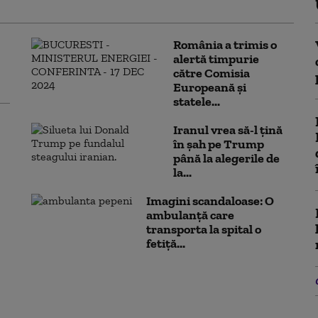
România a trimis o
alertă timpurie
către Comisia
Europeană și
statele...
Iranul vrea să-l țină
în șah pe Trump
până la alegerile de
la...
Imagini scandaloase: O
ambulanță care
transporta la spital o
fetiță...