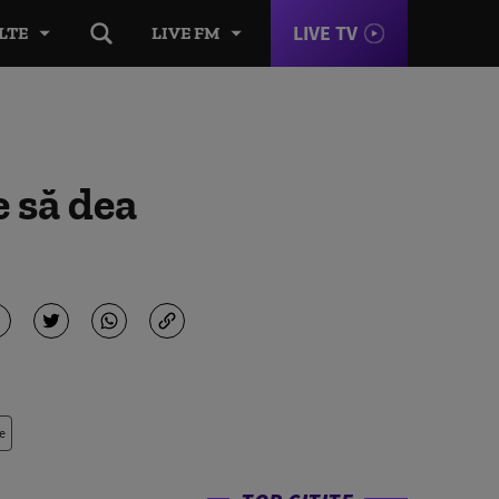
LIVE TV
LTE
LIVE FM
e să dea
e