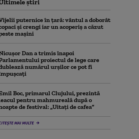
Ultimele știri
Vijelii puternice în țară: vântul a doborât
copaci și crengi iar un acoperiș a căzut
peste mașini
Nicușor Dan a trimis înapoi
Parlamentului proiectul de lege care
dublează numărul urșilor ce pot fi
împușcați
Emil Boc, primarul Clujului, prezintă
leacul pentru mahmureală după o
noapte de festival: „Uitați de cafea”
CITEȘTE MAI MULTE