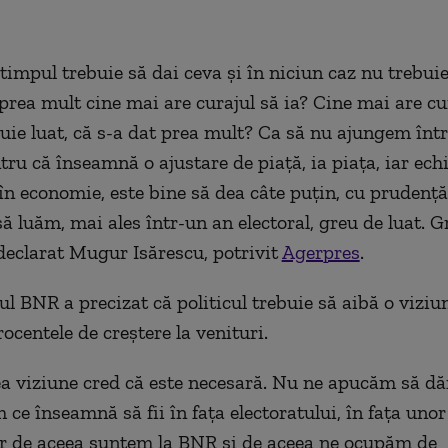
t timpul trebuie să dai ceva și în niciun caz nu trebuie 
prea mult cine mai are curajul să ia? Cine mai are cu
buie luat, că s-a dat prea mult? Ca să nu ajungem într
tru că înseamnă o ajustare de piață, ia piața, iar echi
 în economie, este bine să dea câte puțin, cu prudență
să luăm, mai ales într-un an electoral, greu de luat. G
 declarat Mugur Isărescu, potrivit
Agerpres
.
l BNR a precizat că politicul trebuie să aibă o viziu
ocentele de creștere la venituri.
 viziune cred că este necesară. Nu ne apucăm să dă
m ce înseamnă să fii în fața electoratului, în fața unor
ar de aceea suntem la BNR și de aceea ne ocupăm de