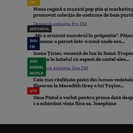
FM
Noua regină a muzicii pop știe și marketing
promovat colecția de costume de baie purtâ
Descarcă aplicația Pro FM
ADEVARUL
„Mi-a aruncat numărul în prăpastie”. Pățan
DIGI
Thassos: a parcat într-o zonă unde era...
FM
Ioana Țiriac, vacanță de lux în Saint-Tropez
noapte la hotelul cu aspect de castel ales...
DIGI
ANIMAL
Descarcă aplicația Digi FM
WORLD
Cele mai răsfățate pisici din lumea vedetelor
Sheeran la Meredith Grey a lui Taylor...
UTV
Gina Pistol a vorbit pentru prima dată despr
i-a schimbat viața fiica sa, Josephine