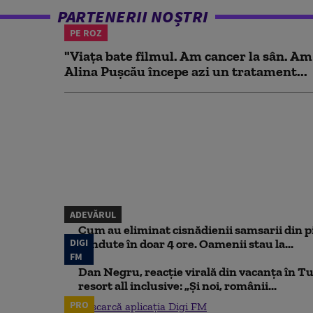
PARTENERII NOȘTRI
PE ROZ
"Viața bate filmul. Am cancer la sân. Am
Alina Pușcău începe azi un tratament...
ADEVĂRUL
Cum au eliminat cisnădienii samsarii din p
DIGI
vândute în doar 4 ore. Oamenii stau la...
FM
Dan Negru, reacție virală din vacanța în Tu
resort all inclusive: „Și noi, românii...
PRO
Descarcă aplicația Digi FM