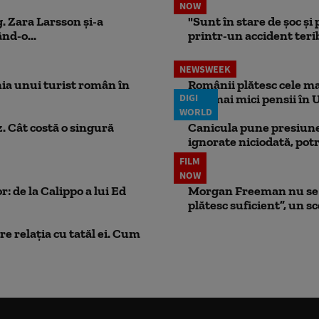
NOW
. Zara Larsson și-a
"Sunt în stare de șoc și
nd-o...
printr-un accident teribi
NEWSWEEK
ia unui turist român în
Românii plătesc cele mai
DIGI
cele mai mici pensii în 
WORLD
. Cât costă o singură
Canicula pune presiune
ignorate niciodată, potr
FILM
NOW
: de la Calippo a lui Ed
Morgan Freeman nu se a
plătesc suficient”, un s
e relația cu tatăl ei. Cum