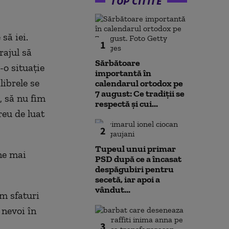
TOP CITITE
să iei.
1
rajul să
Sărbătoare
-o situație
importantă în
librele se
calendarul ortodox pe
7 august: Ce tradiții se
, să nu fim
respectă și cui...
reu de luat
2
Tupeul unui primar
ne mai
PSD după ce a încasat
despăgubiri pentru
secetă, iar apoi a
vândut...
m sfaturi
 nevoi în
3