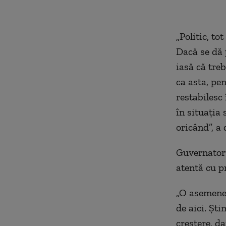
„
Politic, to
Dacă se dă 
iasă că tre
ca asta, pen
restabilesc
în situația 
oricând”, a
Guvernatoru
atentă cu pr
„O asemenea
de aici. Ști
creștere, d