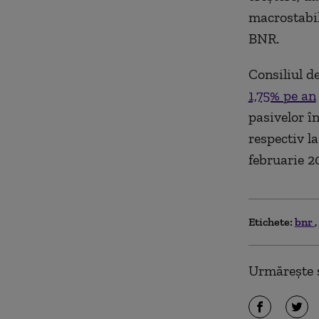
macrostabil
BNR.
Consiliul d
1,75% pe an
pasivelor în
respectiv l
februarie 2
Etichete:
bnr
Urmărește ș