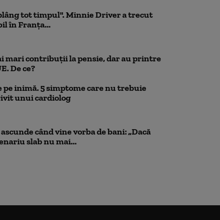
 plâng tot timpul". Minnie Driver a trecut
l în Franța...
 mari contribuții la pensie, dar au printre
UE. De ce?
 pe inimă. 5 simptome care nu trebuie
ivit unui cardiolog
scunde când vine vorba de bani: „Dacă
cenariu slab nu mai...