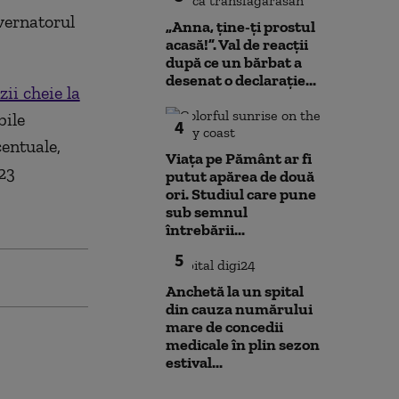
vernatorul
„Anna, ţine-ţi prostul
acasă!”. Val de reacții
după ce un bărbat a
desenat o declarație...
ii cheie la
bile
4
centuale,
Viața pe Pământ ar fi
23
putut apărea de două
ori. Studiul care pune
sub semnul
întrebării...
5
Anchetă la un spital
din cauza numărului
mare de concedii
medicale în plin sezon
estival...