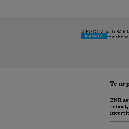
DIGI SPORT
Te-ar p
BNR ave
ridicat
incerti