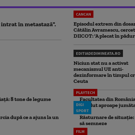
CANCAN
 intrat în metastază".
Episodul extrem din dosar
Cătălin Avramescu, cercet
DIICOT: 'A plecat în pădur
EDITIADEDIMINEATA.RO
Niciun stat nu a activat
mecanismul UE anti-
dezinformare în timpul cr
Ceuta
PLAYTECH
iață: 8 tone de legume
Facultatea din România 
DIGI
pierdut aproape jumăta
SPORT
rcia după ce a ajuns la un
Răsturnare de situație: 
să semneze
FILM