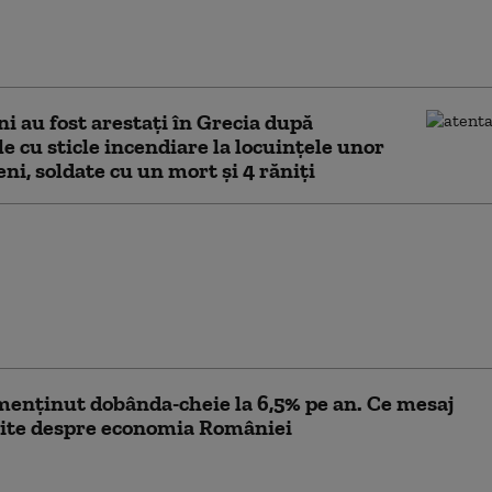
ul de cont curent s-a redus în primele cinci luni din
um au evoluat investițiile străine și datoria
ă
i au fost arestați în Grecia după
le cu sticle incendiare la locuințele unor
eni, soldate cu un mort și 4 răniți
a inflației ar putea
a în trimestrul al
, estimează BNR. Ce
 vor influența evoluția
lor
enținut dobânda-cheie la 6,5% pe an. Ce mesaj
ite despre economia României