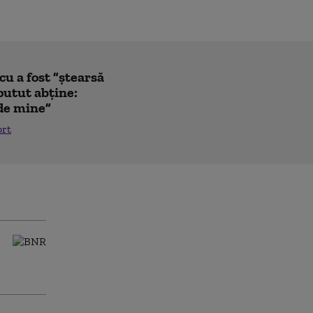
u a fost ”ștearsă
putut abține:
 de mine”
ort