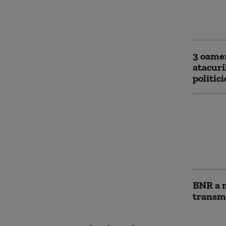
Deficit
2026. C
extern
3 oamen
atacuri
politici
Scădere
acceler
treilea
factori
prețuri
BNR a m
transm