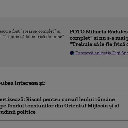
FOTO Mihaela Rădulesc
complet” și nu s-a mai 
”Trebuie să le fie frică
Descarcă aplicația Digi Sp
utea interesa și:
rtizează: Riscul pentru cursul leului rămâne
, pe fondul tensiunilor din Orientul Mijlociu și al
tudinii politice