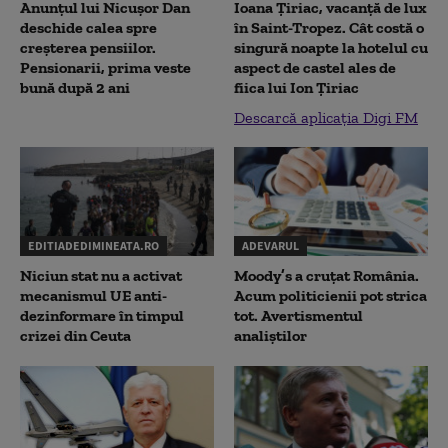
Anunțul lui Nicușor Dan
Ioana Țiriac, vacanță de lux
deschide calea spre
în Saint-Tropez. Cât costă o
creșterea pensiilor.
singură noapte la hotelul cu
Pensionarii, prima veste
aspect de castel ales de
bună după 2 ani
fiica lui Ion Țiriac
Descarcă aplicația Digi FM
EDITIADEDIMINEATA.RO
ADEVARUL
Niciun stat nu a activat
Moody’s a cruțat România.
mecanismul UE anti-
Acum politicienii pot strica
dezinformare în timpul
tot. Avertismentul
crizei din Ceuta
analiștilor