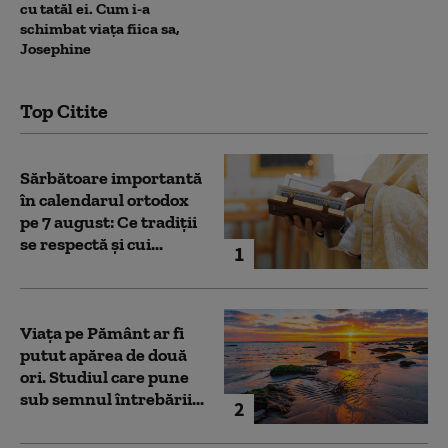
cu tatăl ei. Cum i-a
schimbat viața fiica sa,
Josephine
Top Citite
Sărbătoare importantă
în calendarul ortodox
pe 7 august: Ce tradiții
se respectă și cui...
1
Viața pe Pământ ar fi
putut apărea de două
ori. Studiul care pune
sub semnul întrebării...
2