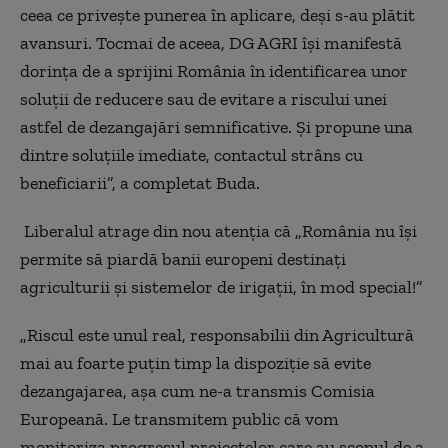
ceea ce privește punerea în aplicare, deși s-au plătit
avansuri. Tocmai de aceea, DG AGRI își manifestă
dorința de a sprijini România în identificarea unor
soluții de reducere sau de evitare a riscului unei
astfel de dezangajări semnificative. Și propune una
dintre soluțiile imediate, contactul strâns cu
beneficiarii”, a completat Buda.
Liberalul atrage din nou atenția că „România nu își
permite să piardă banii europeni destinați
agriculturii și sistemelor de irigații, în mod special!”
„Riscul este unul real, responsabilii din Agricultură
mai au foarte puțin timp la dispoziție să evite
dezangajarea, așa cum ne-a transmis Comisia
Europeană. Le transmitem public că vom
monitoriza progresul proiectelor care au scopul de a