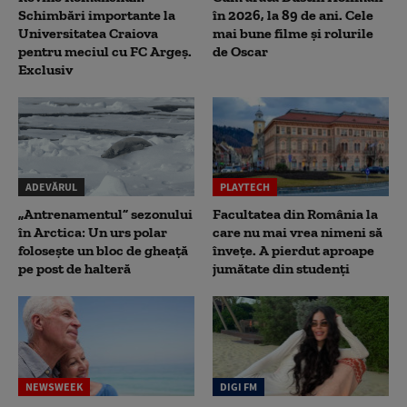
Schimbări importante la
în 2026, la 89 de ani. Cele
Universitatea Craiova
mai bune filme și rolurile
pentru meciul cu FC Argeş.
de Oscar
Exclusiv
ADEVĂRUL
PLAYTECH
„Antrenamentul” sezonului
Facultatea din România la
în Arctica: Un urs polar
care nu mai vrea nimeni să
folosește un bloc de gheață
înveţe. A pierdut aproape
pe post de halteră
jumătate din studenţi
NEWSWEEK
DIGI FM