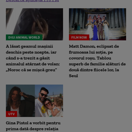
DIGI ANIMAL WORLD
FILM NOW
A lăsat geamul mașinii
Matt Damon, eclipsat de
deschis peste noapte, iar
frumoasa lui soție, pe
când s-a trezit a găsit
covorul roșu. Tablou
animalul atârnat de volan:
superb de familie alături de
„Noroc că se mișcă greu”
două dintre fiicele lor, la
Seul
UTV
Gina Pistol a vorbit pentru
prima dată despre relația