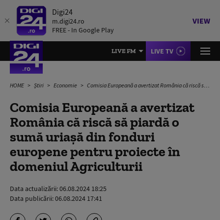
Digi24
VIEW
m.digi24.ro
FREE - In Google Play
LIVE TV
LIVE FM
HOME
Știri
Economie
Comisia Europeană a avertizat România că riscă să piardă o sumă uriașă din fonduri europene pentru proiecte în domeniul Agriculturii
Comisia Europeană a avertizat
România că riscă să piardă o
sumă uriașă din fonduri
europene pentru proiecte în
domeniul Agriculturii
Data actualizării:
06.08.2024 18:25
Data publicării:
06.08.2024 17:41