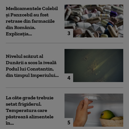
Medicamentele Colebil
și Panzcebil au fost
retrase din farmaciile
din România.
3
Explicația...
Nivelul scăzut al
Dunării a scos la iveală
Podul lui Constantin,
din timpul Imperiului...
4
La câte grade trebuie
setat frigiderul.
Temperatura care
păstrează alimentele
5
în...