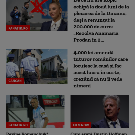
De ce nu are Kopic
echipă la două luni de la
plecarea de la Dinamo,
deși a renunțat la
200.000 de euro:
FANATIK.RO
„Rezolvă Anamaria
Prodan în 2...
4.000 lei amendă
tuturor românilor care
locuiesc la casă și fac
acest lucru în curte,
crezând că nu îi vede
CANCAN
nimeni
FANATIK.RO
FILM NOW
Revine Romanchuk!
Cum arată Dustin Hoffman