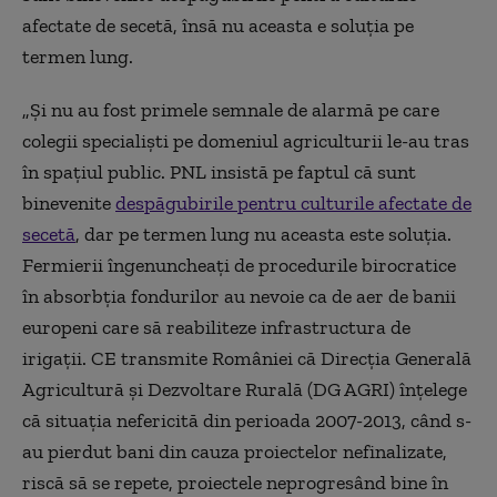
afectate de secetă, însă nu aceasta e soluția pe
termen lung.
„Și nu au fost primele semnale de alarmă pe care
colegii specialiști pe domeniul agriculturii le-au tras
în spațiul public. PNL insistă pe faptul că sunt
binevenite
despăgubirile pentru culturile afectate de
secetă
, dar pe termen lung nu aceasta este soluția.
Fermierii îngenuncheați de procedurile birocratice
în absorbția fondurilor au nevoie ca de aer de banii
europeni care să reabiliteze infrastructura de
irigații. CE transmite României că Direcția Generală
Agricultură și Dezvoltare Rurală (DG AGRI) înțelege
că situația nefericită din perioada 2007-2013, când s-
au pierdut bani din cauza proiectelor nefinalizate,
riscă să se repete, proiectele neprogresând bine în