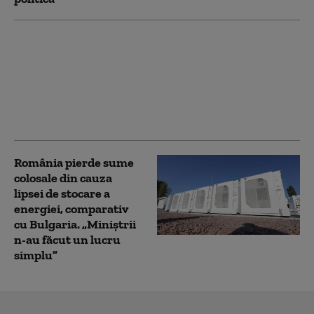
Sute de candidați
pentru un job „de vis”
la CE pe mii de euro
lunar. Cei care lucrează
la Bruxelles descoperă
însă altă realitate
România pierde sume
colosale din cauza
lipsei de stocare a
energiei, comparativ
cu Bulgaria. „Miniștrii
n-au făcut un lucru
simplu”