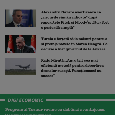
Alexandru Nazare avertizează că
„riscurile rămân ridicate” după
rapoartele Fitch și Moody’s: „Nu a fost
o perioadă simplă”
Turcia e forțată să ia măsuri pentru a-
și proteja navele în Marea Neagră. Ce
decizie a luat guvernul de la Ankara
Radu Miruță: „Am găsit cea mai
eficientă metodă pentru doborârea
dronelor rusești. Funcționează cu
succes”
DIGI ECONOMIC
Programul Tezaur revine cu dobânzi avantajoase.
Ce primesc investitorii