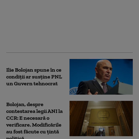
România a trimis o
alertă timpurie către
Comisia Europeană și
statele UE, în contextul
secetei severe, anunță
Ministerul Energiei
Ilie Bolojan spune în ce
condiții ar susține PNL
un Guvern tehnocrat
Bolojan, despre
contestarea legii ANI la
CCR: E necesară o
verificare. Modificările
au fost făcute cu țintă
politică