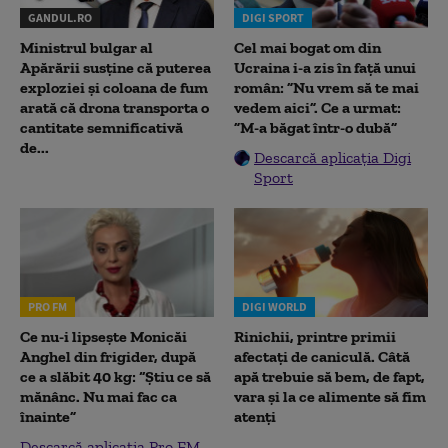
GANDUL.RO
DIGI SPORT
Ministrul bulgar al
Cel mai bogat om din
Apărării susține că puterea
Ucraina i-a zis în față unui
exploziei și coloana de fum
român: ”Nu vrem să te mai
arată că drona transporta o
vedem aici”. Ce a urmat:
cantitate semnificativă
”M-a băgat într-o dubă”
de...
Descarcă aplicația Digi
Sport
PRO FM
DIGI WORLD
Ce nu-i lipsește Monicăi
Rinichii, printre primii
Anghel din frigider, după
afectați de caniculă. Câtă
ce a slăbit 40 kg: “Știu ce să
apă trebuie să bem, de fapt,
mănânc. Nu mai fac ca
vara și la ce alimente să fim
înainte”
atenți
Descarcă aplicația Pro FM