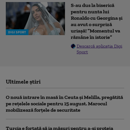
S-au dus la biserică
pentru nunta lui
Ronaldo cu Georgina și
au avut o surpriză
uriașă! ”Momentul va
DIGI SPORT
rămâne în istorie”
Descarcă aplicația Digi
Sport
Ultimele știri
O nouă intrare în masă în Ceuta și Melilla, pregătită
pe rețelele sociale pentru 15 august. Marocul
mobilizează forțele de securitate
Turcia e forțată să ia măsuri pentru a-și proteja