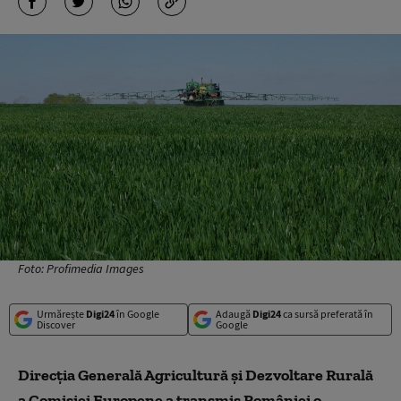
Foto: Profimedia Images
Urmărește
Digi24
în Google
Adaugă
Digi24
ca sursă preferată în
Discover
Google
Direcția Generală Agricultură și Dezvoltare Rurală
a Comisiei Europene a transmis României o