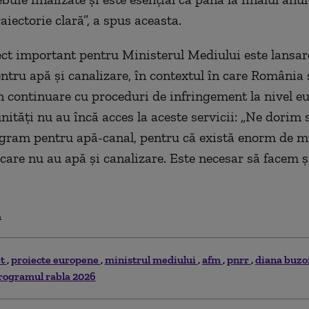
aiectorie clară”, a spus aceasta.
ect important pentru Ministerul Mediului este lansa
tru apă și canalizare, în contextul în care România 
n continuare cu proceduri de infringement la nivel eu
ități nu au încă acces la aceste servicii: „Ne dorim
gram pentru apă-canal, pentru că există enorm de m
care nu au apă și canalizare. Este necesar să facem ș
.
et
proiecte europene
ministrul mediului
afm
pnrr
diana buz
rogramul rabla 2026