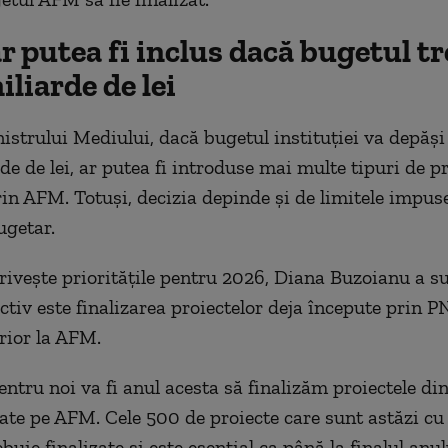
r putea fi inclus dacă bugetul tr
liarde de lei
nistrului Mediului, dacă bugetul instituției va depăși
de de lei, ar putea fi introduse mai multe tipuri de 
rin AFM. Totuși, decizia depinde și de limitele impuse
ugetar.
privește prioritățile pentru 2026, Diana Buzoianu a su
ctiv este finalizarea proiectelor deja începute prin P
rior la AFM.
pentru noi va fi anul acesta să finalizăm proiectele d
ate pe AFM. Cele 500 de proiecte care sunt astăzi cu 
buie finalizate și este esențial ca până la finalul anul