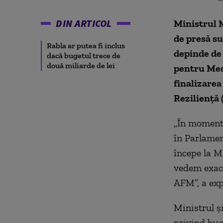
DIN ARTICOL
Ministrul M
de presă su
Rabla ar putea fi inclus
depinde de
dacă bugetul trece de
două miliarde de lei
pentru Medi
finalizarea
Reziliență 
„În momentu
în Parlamen
începe la M
vedem exact
AFM”, a exp
Ministrul ș
privind bug