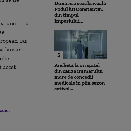
Dunării a scos la iveală
Podul lui Constantin,
din timpul
Imperiului...
rea unui nou
se
ropean, iar
 să lansăm
5
ulte
Anchetă la un spital
i acest
din cauza numărului
mare de concedii
medicale în plin sezon
estival...
oianu