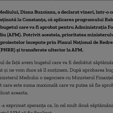
ediului, Diana Buzoianu, a declarat vineri, într-o 
sținută la Constanța, că aplicarea programului Rab
 bugetul care va fi aprobat pentru Administrația F
u (AFM). Potrivit acesteia, prioritatea ministerulu
 proiectelor începute prin Planul Național de Redre
(PNRR) și transferate ulterior la AFM.
l de față avem bugetul care va fi dezbătut săptămân
t și ne vom duce să îl susținem. După aprobarea bu
inisterul Mediului o negociere cu Ministerul Finanțel
 care este suma maximală care va putea să fie apro
licat aceasta.
i-a exprimat speranța ca, în cel mult două săptămâni,
etul AFM să fie finalizat.