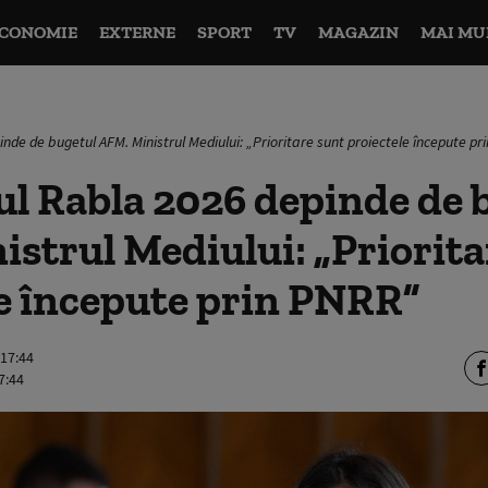
CONOMIE
EXTERNE
SPORT
TV
MAGAZIN
MAI MU
de de bugetul AFM. Ministrul Mediului: „Prioritare sunt proiectele începute p
l Rabla 2026 depinde de 
strul Mediului: „Priorita
e începute prin PNRR”
 17:44
7:44