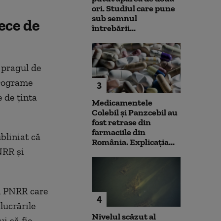
ori. Studiul care pune
sub semnul
ece de
întrebării...
 pragul de
programe
3
 de ținta
Medicamentele
Colebil și Panzcebil au
fost retrase din
farmaciile din
bliniat că
România. Explicația...
NRR și
in PNRR care
4
lucrările
Nivelul scăzut al
ui să fie