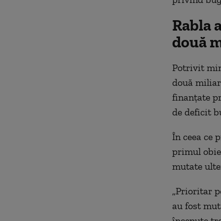
Rabla a
două mi
Potrivit mi
două miliar
finanțate p
de deficit b
În ceea ce 
primul obie
mutate ulte
„Prioritar 
au fost mut
începute tre