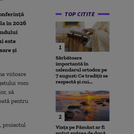
TOP CITITE
conferință
la în 2026
ondului
i este
1
sare și
Sărbătoare
importantă în
calendarul ortodox pe
a viitoare
7 august: Ce tradiții se
respectă și cui...
getului vom
or, să
bată pentru
2
 proiectul
Viața pe Pământ ar fi
putut apărea de două