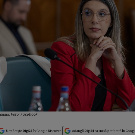
diului. Foto: Facebook
Urmărește
Digi24
în Google Discover
Adaugă
Digi24
ca sursă preferată în Googl