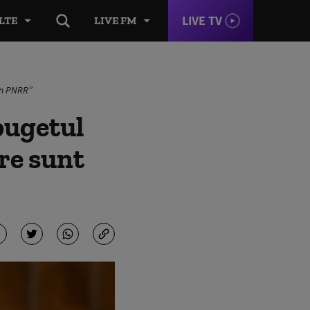
LIVE TV
LTE
LIVE FM
rin PNRR”
bugetul
re sunt