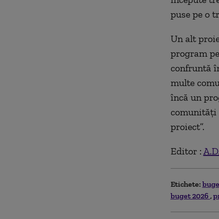
puse pe o tr
Un alt proi
program pen
confruntă î
multe comun
încă un pro
comunități 
proiect”.
Editor :
A.D
Etichete:
bug
buget 2026
p