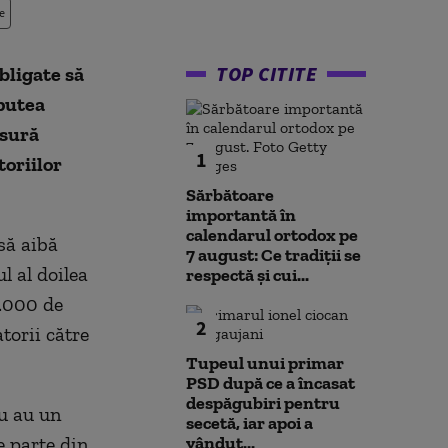
e
TOP CITITE
bligate să
 putea
ăsură
1
toriilor
Sărbătoare
importantă în
calendarul ortodox pe
să aibă
7 august: Ce tradiții se
l al doilea
respectă și cui...
0.000 de
2
torii către
Tupeul unui primar
PSD după ce a încasat
despăgubiri pentru
u au un
secetă, iar apoi a
e parte din
vândut...