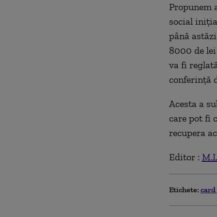
Propunem act
social iniţi
până astăzi
8000 de lei 
va fi reglat
conferinţă 
Acesta a su
care pot fi 
recupera ac
Editor :
M.I
Etichete:
card