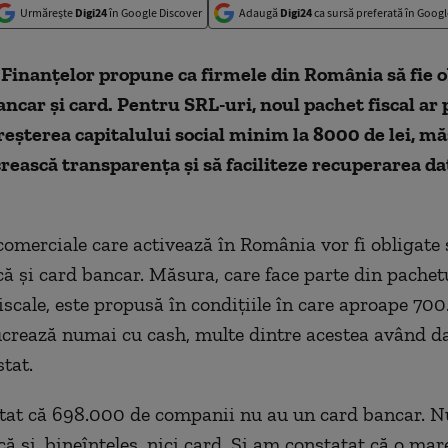
Urmărește
Digi24
în Google Discover
Adaugă
Digi24
ca sursă preferată în Googl
Finanțelor propune ca firmele din România să fie o
ancar și card. Pentru SRL-uri, noul pachet fiscal ar
eșterea capitalului social minim la 8000 de lei, m
rească transparența și să faciliteze recuperarea da
 comerciale care activează în România vor fi obligate 
că şi card bancar. Măsura, care face parte din pachetu
iscale, este propusă în condiţiile în care aproape 70
crează numai cu cash, multe dintre acestea având da
tat.
tat că 698.000 de companii nu au un card bancar. N
ă şi, bineînţeles, nici card. Şi am constatat că o mar