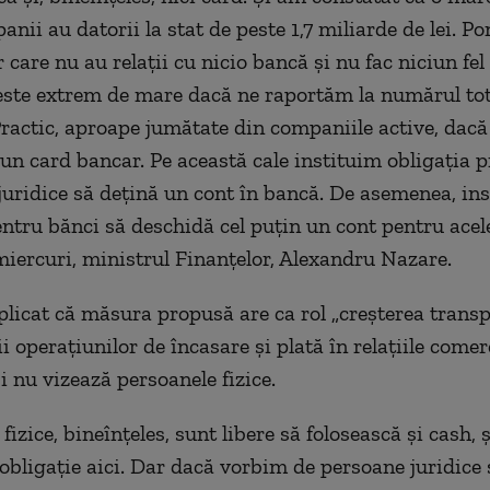
nii au datorii la stat de peste 1,7 miliarde de lei. P
care nu au relaţii cu nicio bancă şi nu fac niciun fel 
este extrem de mare dacă ne raportăm la numărul tot
ractic, aproape jumătate din companiile active, dac
 un card bancar. Pe această cale instituim obligaţia p
juridice să deţină un cont în bancă. De asemenea, in
entru bănci să deschidă cel puţin un cont pentru acel
miercuri, ministrul Finanţelor, Alexandru Nazare.
plicat că măsura propusă are ca rol „creşterea transp
ii operaţiunilor de încasare şi plată în relaţiile comer
i nu vizează persoanele fizice.
fizice, bineînţeles, sunt libere să folosească şi cash, 
 obligaţie aici. Dar dacă vorbim de persoane juridice 