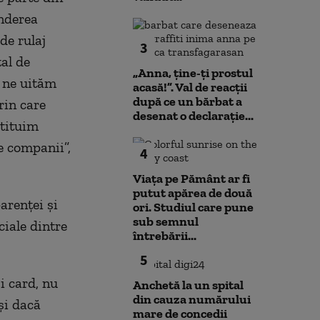
onderea
de rulaj
3
al de
„Anna, ţine-ţi prostul
ă ne uităm
acasă!”. Val de reacții
după ce un bărbat a
rin care
desenat o declarație...
stituim
e companii”,
4
Viața pe Pământ ar fi
putut apărea de două
arenţei şi
ori. Studiul care pune
sub semnul
ciale dintre
întrebării...
5
şi card, nu
Anchetă la un spital
din cauza numărului
şi dacă
mare de concedii