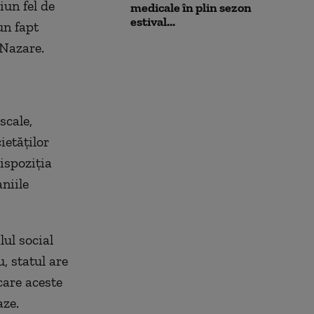
un fel de
medicale în plin sezon
estival...
un fapt
 Nazare.
scale,
ietăţilor
ispoziţia
niile
lul social
u, statul are
care aceste
aze.