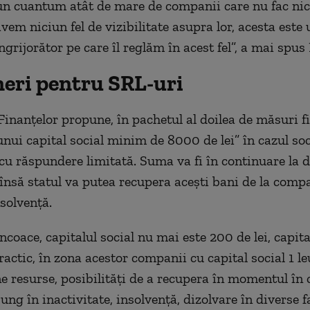
n cuantum atât de mare de companii care nu fac nici
avem niciun fel de vizibilitate asupra lor, acesta este 
grijorător pe care îl reglăm în acest fel”, a mai spus
eri pentru SRL-uri
Finanţelor propune, în pachetul al doilea de măsuri fi
unui capital social minim de 8000 de lei” în cazul soc
cu răspundere limitată. Suma va fi în continuare la d
însă statul va putea recupera aceşti bani de la compa
nsolvenţă.
coace, capitalul social nu mai este 200 de lei, capita
Practic, în zona acestor companii cu capital social 1 le
ne resurse, posibilităţi de a recupera în momentul în 
ng în inactivitate, insolvenţă, dizolvare în diverse f