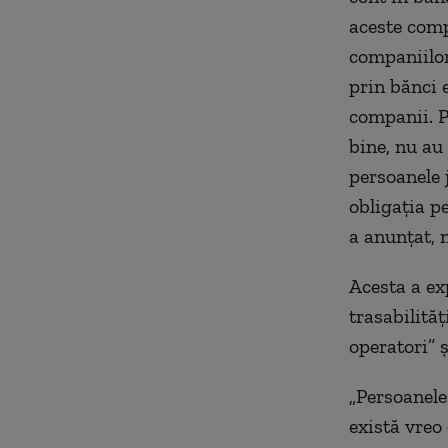
aceste compa
companiilor 
prin bănci 
companii. P
bine, nu au
persoanele 
obligaţia p
a anunţat, 
Acesta a ex
trasabilităţ
operatori” ş
„Persoanele 
există vreo