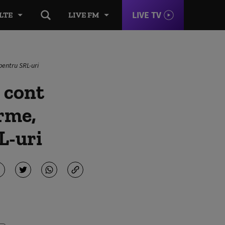
LIVE TV
LTE
LIVE FM
 pentru SRL-uri
: cont
irme,
L-uri