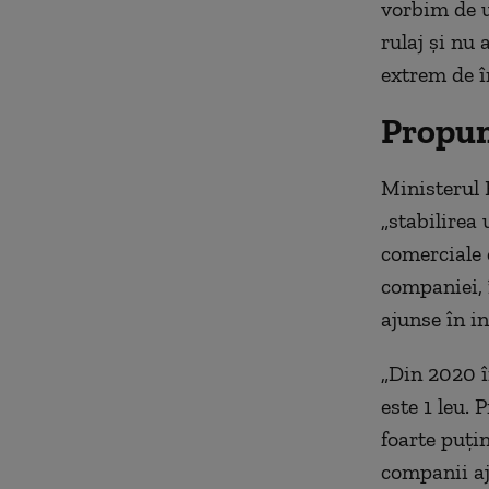
vorbim de u
rulaj şi nu 
extrem de în
Propun
Ministerul 
„stabilirea 
comerciale 
companiei, 
ajunse în i
„Din 2020 în
este 1 leu. 
foarte puţi
companii aju