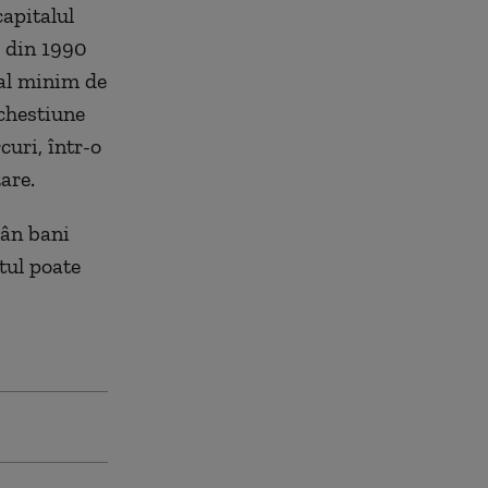
capitalul
ă din 1990
ial minim de
 chestiune
curi, într-o
are.
mân bani
atul poate