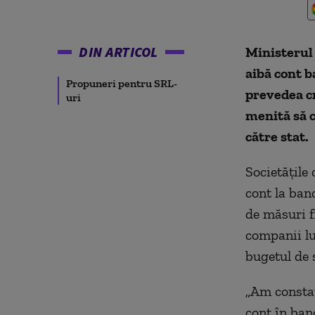
DIN ARTICOL
Ministerul 
aibă cont b
Propuneri pentru SRL-
prevedea cr
uri
menită să c
către stat.
Societăţile
cont la ban
de măsuri f
companii lu
bugetul de s
„Am consta
cont în banc