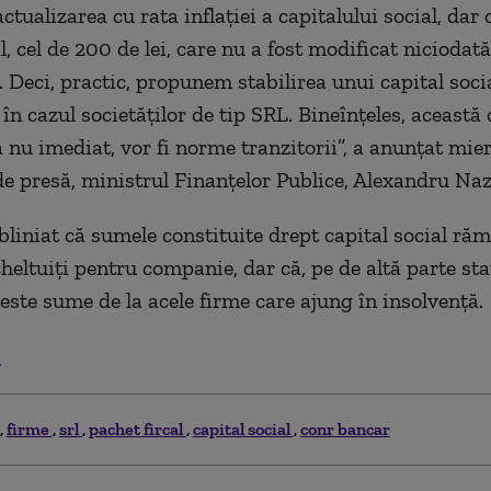
ualizarea cu rata inflaţiei a capitalului social, dar 
al, cel de 200 de lei, care nu a fost modificat niciodat
. Deci, practic, propunem stabilirea unui capital soc
în cazul societăţilor de tip SRL. Bineînţeles, această
ă nu imediat, vor fi norme tranzitorii”, a anunţat mier
de presă, ministrul Finanţelor Publice, Alexandru Naz
bliniat că sumele constituite drept capital social ră
cheltuiţi pentru companie, dar că, pe de altă parte st
este sume de la acele firme care ajung în insolvenţă.
.
firme
srl
pachet fircal
capital social
conr bancar