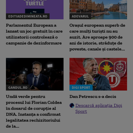
EDITIADEDIMINEATA.RO
ADEVARUL
Parlamentul European a
Orașul european superb de
lansat un joc gratuit în care
care mulți turiști nu au
utilizatorii controlează o
auzit. Are aproape 900 de
campanie de dezinformare
ani de istorie, străduțe de
poveste, canale și castele...
GANDUL.RO
DIGI SPORT
Undă verde pentru
Dan Petrescu s-a decis
procesul lui Florian Coldea
Descarcă aplicația Digi
în dosarul de corupție al
Sport
DNA. Instanța a confirmat
legalitatea rechizitoriului
de la...