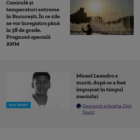
Caniculă şi
temperaturi extreme
în Bucureşti. În ce zile
se vor înregistra până
la 38 de grade.
Prognoză specială
ANM
Micael Leandro a
murit, după ce a fost
împușcat în timpul
meciului
DIGI SPORT
Descarcă aplicația Digi
Sport