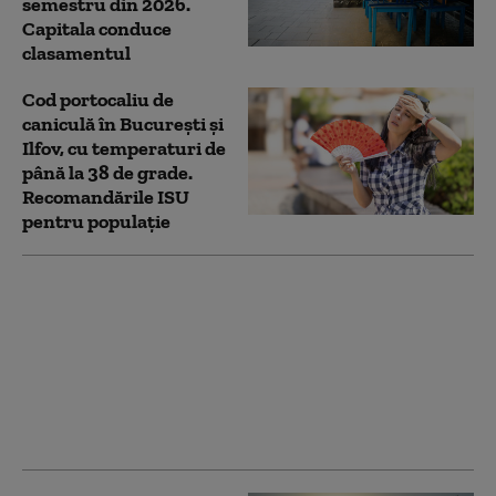
semestru din 2026.
Capitala conduce
clasamentul
Cod portocaliu de
caniculă în București și
Ilfov, cu temperaturi de
până la 38 de grade.
Recomandările ISU
pentru populație
Noul management al
deşeurilor în Capitală:
resturi alimentare,
aruncate separat de
gunoiul menajer, 10%
din deșeuri ajung la
groapă