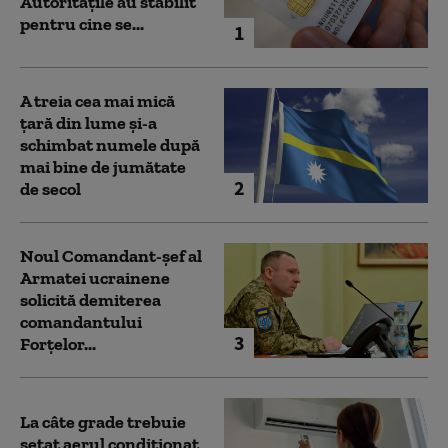
Autoritățile au stabilit
pentru cine se...
1
A treia cea mai mică
țară din lume și-a
schimbat numele după
mai bine de jumătate
2
de secol
Noul Comandant-șef al
Armatei ucrainene
solicită demiterea
comandantului
3
Forțelor...
La câte grade trebuie
setat aerul condiționat