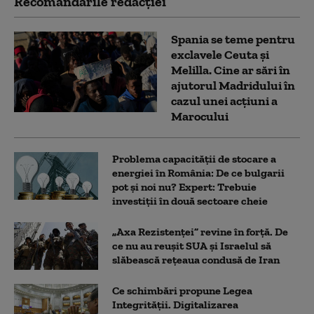
Recomandările redacţiei
Spania se teme pentru
exclavele Ceuta și
Melilla. Cine ar sări în
ajutorul Madridului în
cazul unei acțiuni a
Marocului
Problema capacității de stocare a
energiei în România: De ce bulgarii
pot și noi nu? Expert: Trebuie
investiții în două sectoare cheie
„Axa Rezistenței” revine în forță. De
ce nu au reușit SUA și Israelul să
slăbească rețeaua condusă de Iran
Ce schimbări propune Legea
Integrității. Digitalizarea