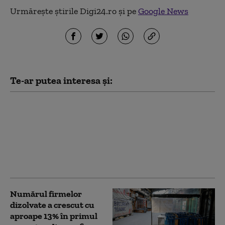
Urmărește știrile Digi24.ro și pe
Google News
Te-ar putea interesa și:
Patru mari orașe au
început deja să aplice
măsuri pentru
limitarea consumului
de curent electric. Ce
va face Capitala
Numărul firmelor
dizolvate a crescut cu
aproape 13% în primul