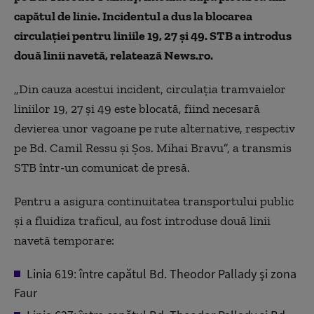
capătul de linie. Incidentul a dus la blocarea
circulaţiei pentru liniile 19, 27 şi 49. STB a introdus
două linii navetă, relatează News.ro.
„Din cauza acestui incident, circulaţia tramvaielor
liniilor 19, 27 şi 49 este blocată, fiind necesară
devierea unor vagoane pe rute alternative, respectiv
pe Bd. Camil Ressu şi Şos. Mihai Bravu”, a transmis
STB într-un comunicat de presă.
Pentru a asigura continuitatea transportului public
şi a fluidiza traficul, au fost introduse două linii
navetă temporare:
Linia 619: între capătul Bd. Theodor Pallady şi zona
Faur