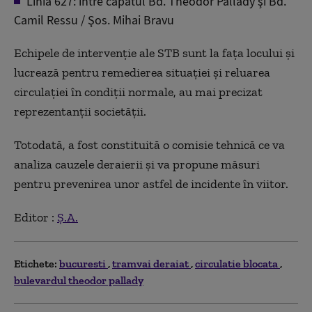
Linia 627: între capătul Bd. Theodor Pallady şi Bd.
Camil Ressu / Şos. Mihai Bravu
Echipele de intervenţie ale STB sunt la faţa locului şi
lucrează pentru remedierea situaţiei şi reluarea
circulaţiei în condiţii normale, au mai precizat
reprezentanţii societăţii.
Totodată, a fost constituită o comisie tehnică ce va
analiza cauzele deraierii şi va propune măsuri
pentru prevenirea unor astfel de incidente în viitor.
Editor :
Ș.A.
Etichete:
bucuresti
tramvai deraiat
circulatie blocata
bulevardul theodor pallady