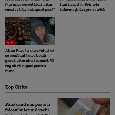
fața unor cercetători: „Am
luni în spital. Primele
reușit să fac o singură poză”
informații despre actriță
UTV
Alina Pușcău a dezvăluit că
se confruntă cu o boală
gravă. „Am cinci tumori. Vă
rog să vă rugați pentru
mine”
Top Citite
Până când mai poate fi
folosit buletinul vechi.