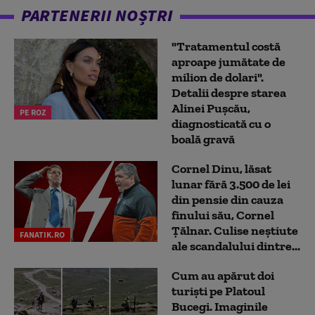
PARTENERII NOȘTRI
"Tratamentul costă
aproape jumătate de
milion de dolari".
Detalii despre starea
Alinei Pușcău,
PE ROZ
diagnosticată cu o
boală gravă
Cornel Dinu, lăsat
lunar fără 3.500 de lei
din pensie din cauza
finului său, Cornel
Țălnar. Culise neștiute
FANATIK.RO
ale scandalului dintre...
Cum au apărut doi
turiști pe Platoul
Bucegi. Imaginile