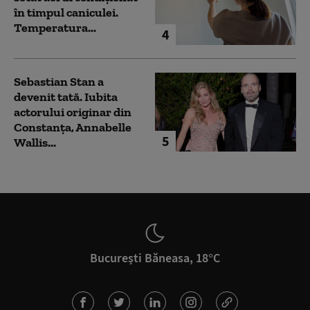
în timpul caniculei.
Temperatura...
4
Sebastian Stan a
devenit tată. Iubita
actorului originar din
Constanța, Annabelle
5
Wallis...
București Băneasa, 18°C