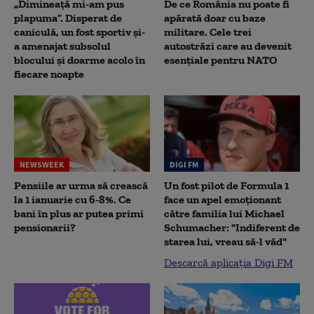
„Dimineață mi-am pus
De ce România nu poate fi
plapuma”. Disperat de
apărată doar cu baze
caniculă, un fost sportiv și-
militare. Cele trei
a amenajat subsolul
autostrăzi care au devenit
blocului și doarme acolo în
esențiale pentru NATO
fiecare noapte
NEWSWEEK
DIGI FM
Pensiile ar urma să crească
Un fost pilot de Formula 1
la 1 ianuarie cu 6-8%. Ce
face un apel emoționant
bani în plus ar putea primi
către familia lui Michael
pensionarii?
Schumacher: "Indiferent de
starea lui, vreau să-l văd"
Descarcă aplicația Digi FM