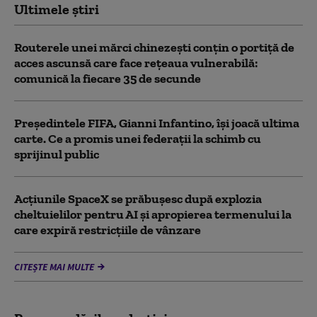
Ultimele știri
Routerele unei mărci chinezești conțin o portiță de
acces ascunsă care face rețeaua vulnerabilă:
comunică la fiecare 35 de secunde
Președintele FIFA, Gianni Infantino, îşi joacă ultima
carte. Ce a promis unei federații la schimb cu
sprijinul public
Acţiunile SpaceX se prăbuşesc după explozia
cheltuielilor pentru AI şi apropierea termenului la
care expiră restricţiile de vânzare
CITEȘTE MAI MULTE