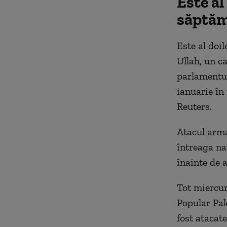
Este al
săptă
Este al doi
Ullah, un c
parlamentul
ianuarie în
Reuters.
Atacul arma
întreaga na
înainte de a
Tot miercur
Popular Pak
fost atacate