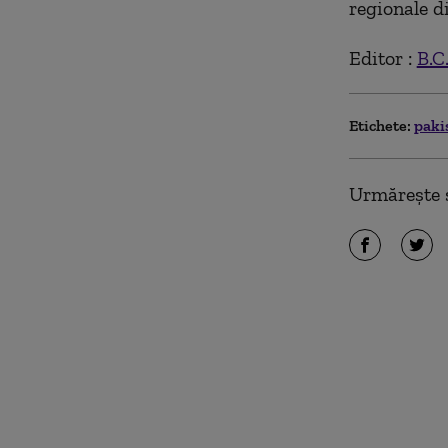
regionale di
Editor :
B.C
Etichete:
paki
Urmărește ș