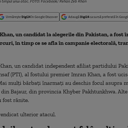
în timpul unui atac. FOTO: Facebook/ Rehan Zeb Khan
Urmărește
Digi24
în Google Discover
Adaugă
Digi24
ca sursă preferată în Googl
han, un candidat la alegerile din Pakistan, a fost
curi, în timp ce se afla în campanie electorală, tr
han, un candidat independent afiliat partidului Pak
nsaf (PTI), al fostului premier Imran Khan, a fost ucis
Mai mulți bărbați înarmați au deschis focul asupra m
ă din Bajaur, din provincia Khyber Pakhtunkhwa. Alte 
 fost rănite.
endicat ulterior atacul.