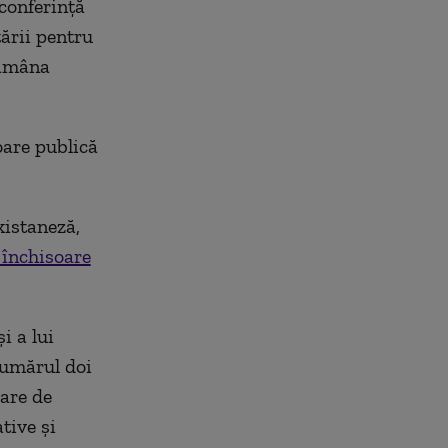
conferință
ării pentru
tămâna
oare publică
kistaneză,
 închisoare
i a lui
numărul doi
are de
tive şi