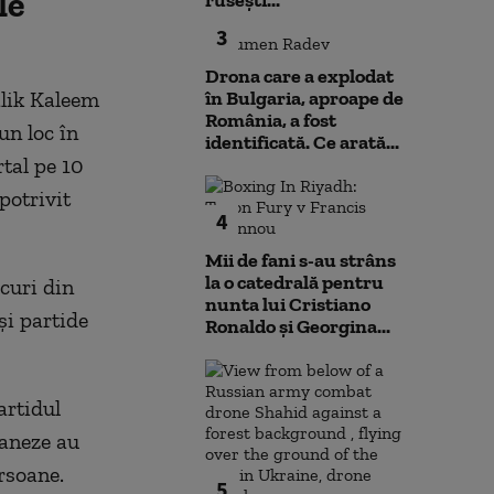
le
rusești...
3
Drona care a explodat
alik Kaleem
în Bulgaria, aproape de
România, a fost
un loc în
identificată. Ce arată...
tal pe 10
 potrivit
4
Mii de fani s-au strâns
la o catedrală pentru
curi din
nunta lui Cristiano
și partide
Ronaldo şi Georgina...
artidul
taneze au
ersoane.
5