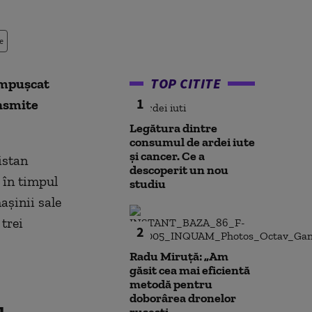
e
TOP CITITE
 împușcat
1
ansmite
Legătura dintre
consumul de ardei iute
și cancer. Ce a
istan
descoperit un nou
 în timpul
studiu
așinii sale
trei
2
Radu Miruță: „Am
găsit cea mai eficientă
metodă pentru
doborârea dronelor