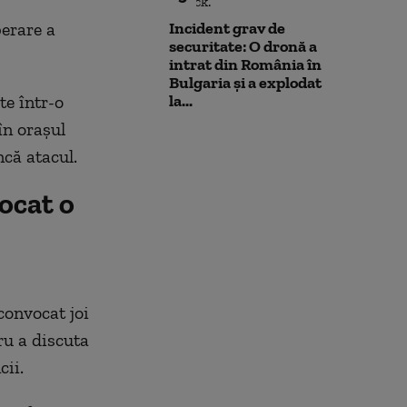
berare a
Incident grav de
securitate: O dronă a
intrat din România în
Bulgaria şi a explodat
te într-o
la...
în orașul
ncă atacul.
ocat o
convocat joi
ru a discuta
cii.