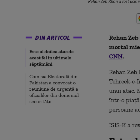
Rehan Zeb Khan a fost ucis 
DIN ARTICOL
Rehan Zeb K
mortal mier
Este al doilea atac de
CNN
.
acest fel în ultimele
săptămâni
Rehan Zeb K
Comisia Electorală din
Tehreek-e-I
Pakistan a convocat o
reuniune de urgență a
unui atac. 
oficialilor din domeniul
într-o piaț
securității
persoane au
ISIS-K a rev