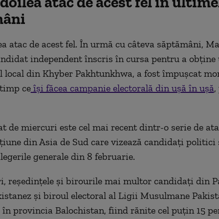
 doilea atac de acest fel în ultime
mâni
lea atac de acest fel. În urmă cu câteva săptămâni, M
andidat independent înscris în cursa pentru a obține 
 local din Khyber Pakhtunkhwa, a fost împușcat mor
 timp ce
își făcea campanie electorală din ușă în ușă
,
t de miercuri este cel mai recent dintr-o serie de ata
țiune din Asia de Sud care vizează candidați politici 
legerile generale din 8 februarie.
i, reședințele și birourile mai multor candidați din P
istanez și biroul electoral al Ligii Musulmane Pakis
 în provincia Balochistan, fiind rănite cel puțin 15 p