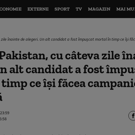
CONOMIE
EXTERNE
SPORT
TV
MAGAZIN
MAI MU
 zile înainte de alegeri. Un alt candidat a fost împușcat mortal în timp ce își 
Pakistan, cu câteva zile î
Un alt candidat a fost împ
 timp ce își făcea campani
ă
 23:59
6:58