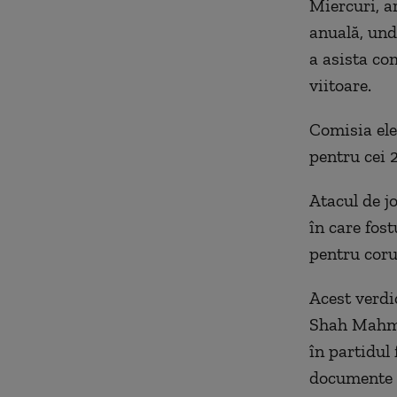
Miercuri, a
anuală, und
a asista co
viitoare.
Comisia elec
pentru cei 2
Atacul de j
în care fos
pentru coru
Acest verdi
Shah Mahmoo
în partidul
documente cl