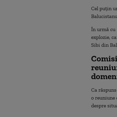
Cel puțin u
Balucistanu
În urmă cu o
explozie, c
Sibi din Ba
Comisi
reuniun
domeni
Ca răspuns 
o reuniune 
despre situa