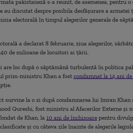
rmata pakistaneză s-a reunit, de asemenea, pentru o 
e au discutat despre posibila desfășurare a armatei ț
misia electorală în timpul alegerilor generale de săp
torală a declarat 8 februarie, ziua alegerilor, sărbăt
40 de milioane de locuitori ai țării.
oi are loc după o săptămână turbulentă în politica pa
tul prim-ministru Khan a fost
condamnat la 14 ani de
pție.
ct survine la o zi după condamnarea lui Imran Khan ş
d Qureshi, fost ministru al Afacerilor Externe şi 
 fondat de Khan, la
10 ani de închisoare
pentru divulg
asificate şi cu câteva zile înainte de alegerile legisla