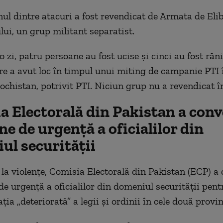
nul dintre atacuri a fost revendicat de Armata de Eli
lui, un grup militant separatist.
 zi, patru persoane au fost ucise și cinci au fost răni
are a avut loc în timpul unui miting de campanie PTI 
lochistan, potrivit PTI. Niciun grup nu a revendicat î
a Electorală din Pakistan a conv
e de urgență a oficialilor din
ul securității
la violențe, Comisia Electorală din Pakistan (ECP) a 
de urgență a oficialilor din domeniul securității pent
ția „deteriorată” a legii și ordinii în cele două provin