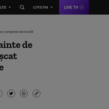
LIVE TV
LTE
LIVE FM
făcea campanie electorală
nainte de
ușcat
e