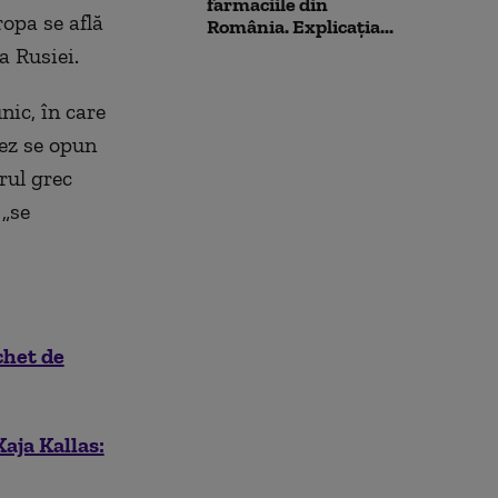
farmaciile din
opa se află
România. Explicația...
a Rusiei.
ic, în care
ez se opun
rul grec
 „se
chet de
aja Kallas: