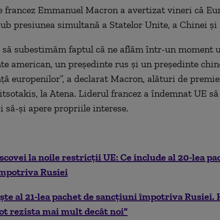
e francez Emmanuel Macron a avertizat vineri că Eur
sub presiunea simultană a Statelor Unite, a Chinei și 
 să subestimăm faptul că ne aflăm într-un moment un
te american, un președinte rus și un președinte chin
ă europenilor”, a declarat Macron, alături de premie
tsotakis, la Atena. Liderul francez a îndemnat UE să
i să-și apere propriile interese.
covei la noile restricții UE: Ce include al 20-lea pa
împotriva Rusiei
te al 21-lea pachet de sancţiuni împotriva Rusiei. K
ot rezista mai mult decât noi”