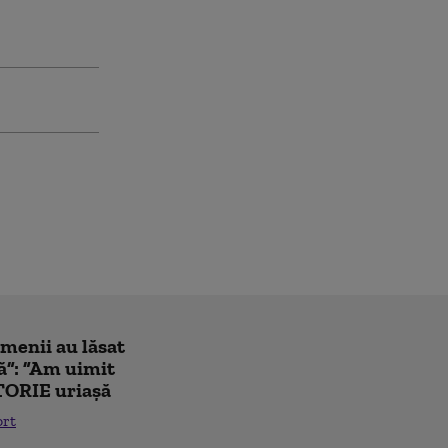
amenii au lăsat
ă”: ”Am uimit
TORIE uriașă
ort