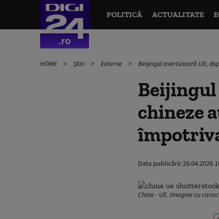
POLITICĂ
ACTUALITATE
E
HOME
Știri
Externe
Beijingul avertizează UE, dup
Beijingul
chineze a
împotriva
Data publicării:
26.04.2026 1
China - UE. Imagine cu caract