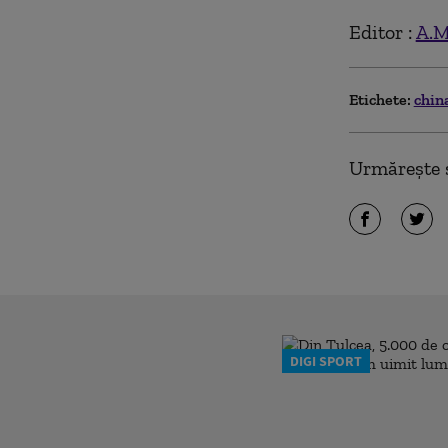
Editor :
A.M
Etichete:
chin
Urmărește ș
DIGI SPORT