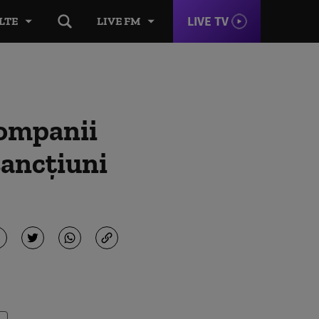
LIVE TV
LTE
LIVE FM
companii
sancțiuni