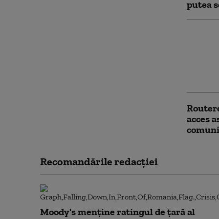
putea s
Mișcare
Pentag
Statele
război 
Chinei 
Routere
acces a
comunic
Recomandările redacţiei
Moody's menține ratingul de țară al