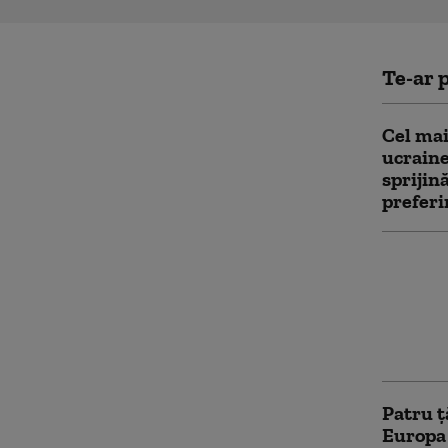
Te-ar p
Cel mai
ucraine
sprijin
preferi
„Orban 
Criza d
dezbate
premier
în UE
Patru ț
Europa 