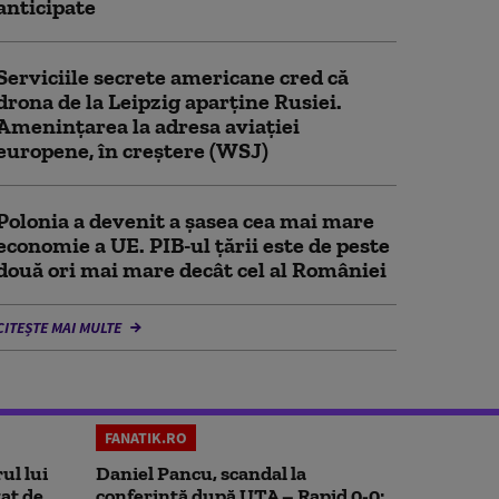
anticipate
Serviciile secrete americane cred că
drona de la Leipzig aparține Rusiei.
Amenințarea la adresa aviației
europene, în creștere (WSJ)
Polonia a devenit a șasea cea mai mare
economie a UE. PIB-ul țării este de peste
două ori mai mare decât cel al României
CITEȘTE MAI MULTE
FANATIK.RO
ul lui
Daniel Pancu, scandal la
at de
conferință după UTA – Rapid 0-0: