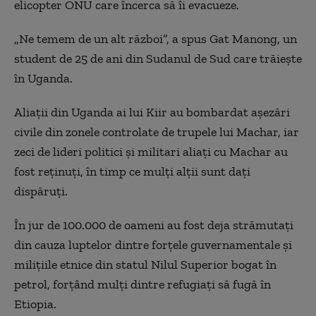
elicopter ONU care încerca să îi evacueze.
„Ne temem de un alt război”, a spus Gat Manong, un
student de 25 de ani din Sudanul de Sud care trăiește
în Uganda.
Aliații din Uganda ai lui Kiir au bombardat așezări
civile din zonele controlate de trupele lui Machar, iar
zeci de lideri politici și militari aliați cu Machar au
fost reținuți, în timp ce mulți alții sunt dați
dispăruți.
În jur de 100.000 de oameni au fost deja strămutați
din cauza luptelor dintre forțele guvernamentale și
milițiile etnice din statul Nilul Superior bogat în
petrol, forțând mulți dintre refugiați să fugă în
Etiopia.