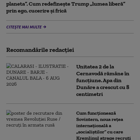
planeta”. Cum redefinește Trump „lumea liberă”
prin ego, cucerire și frică
CITEȘTE MAI MULTE
Recomandările redacţiei
Unitatea 2 de la
Cernavodă rămâne în
funcțiune. Apa din
Dunăre a crescut cu 8
centimetri
Cum funcționează
Sovintern, noua rețea
internațională a
„socialiștilor” cu care
Kremlinul atrage recruți