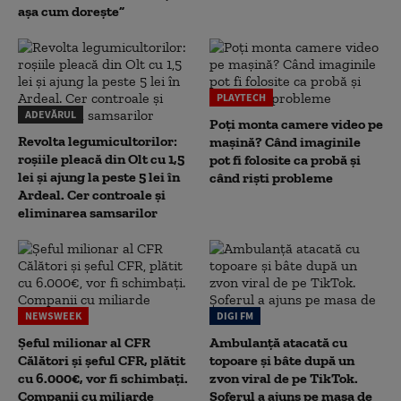
așa cum dorește”
PLAYTECH
ADEVĂRUL
Poți monta camere video pe
Revolta legumicultorilor:
mașină? Când imaginile
roșiile pleacă din Olt cu 1,5
pot fi folosite ca probă și
lei și ajung la peste 5 lei în
când riști probleme
Ardeal. Cer controale și
eliminarea samsarilor
NEWSWEEK
DIGI FM
Șeful milionar al CFR
Ambulanță atacată cu
Călători și șeful CFR, plătit
topoare și bâte după un
cu 6.000€, vor fi schimbați.
zvon viral de pe TikTok.
Companii cu miliarde
Șoferul a ajuns pe masa de