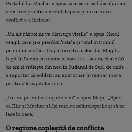
Partidul lui Machar a spus că arestarea liderului său
a distrus practic acordul de pace prin care acel
conflict s-a încheiat.
„Un alt război ne va distruge viețile”, a spus Choul
Magil, care și-a pierdut fratele și tatăl în timpul
primului conflict. După moartea celor doi, Magil a
fugit în Sudan cu mama și sora lui – acum, el are 40
de ani și trăiește din nou în Sudanul de Sud, de unde
a raportat că soldații au apărut iar în număr mare
pe străzile capitalei Juba.
„Nu-mi permit să fug din nou”, a spus Magil. „Sper
ca Kiir și Machar să își rezolve neînțelegerile și să ne
lase în pace.”
O regiune copleșită de conflicte