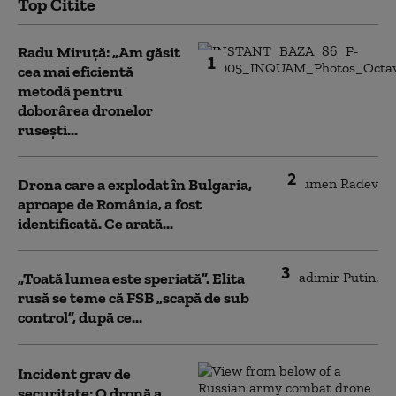
Top Citite
Radu Miruță: „Am găsit
1
cea mai eficientă
metodă pentru
doborârea dronelor
rusești...
2
Drona care a explodat în Bulgaria,
aproape de România, a fost
identificată. Ce arată...
3
„Toată lumea este speriată”. Elita
rusă se teme că FSB „scapă de sub
control”, după ce...
Incident grav de
securitate: O dronă a