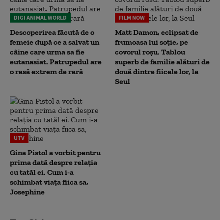
DIGI ANIMAL WORLD
FILM NOW
Descoperirea făcută de o
Matt Damon, eclipsat de
femeie după ce a salvat un
frumoasa lui soție, pe
câine care urma sa fie
covorul roșu. Tablou
eutanasiat. Patrupedul are
superb de familie alături de
o rasă extrem de rară
două dintre fiicele lor, la
Seul
UTV
Gina Pistol a vorbit pentru
prima dată despre relația
cu tatăl ei. Cum i-a
schimbat viața fiica sa,
Josephine