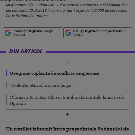
Mulți oameni din Sudanul de Sud se tem de o repetare a războiului civil
din perioada 2013-2018 în care au murit în jur de 400.000 de persoane.
Foto: Profimedia Images
Urmărește
Digi24
în Google
Adaugă
Digi24
ca sursă preferată în
Discover
Google
DIN ARTICOL
O regiune copleșită de conflicte sângeroase
„Violențe etnice la scară largă”
Ofensiva Armatei Albe și bombardamentele lansate de
Uganda
Un conflict izbucnit între președintele Sudanului de