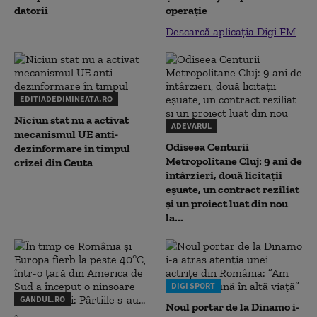
datorii
operație
Descarcă aplicația Digi FM
EDITIADEDIMINEATA.RO
Niciun stat nu a activat
ADEVARUL
mecanismul UE anti-
Odiseea Centurii
dezinformare în timpul
Metropolitane Cluj: 9 ani de
crizei din Ceuta
întârzieri, două licitații
eșuate, un contract reziliat
și un proiect luat din nou
la...
DIGI SPORT
GANDUL.RO
Noul portar de la Dinamo i-