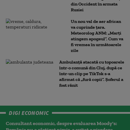
din Occident în armata
Rusiei
Un nou val de aer african
va cuprinde țara.
Meteorolog ANM: „Marți
atingem apogeul”. Cum va
fi vremea în următoarele
zile
Ambulanţă atacată cu topoarele
într-o comună din Cluj, după ce
într-un clip pe TikTok s-a
afirmat că „fură copii”. Șoferul a
fost rănit
DIGI ECONOMIC
Consultant economic, despre evaluarea Moody's:
România nu a câştigat nimic, a evitat o pierdere