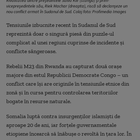
Rivalitatea dintre președintele Salva Kiir (stânga) și prim-
vicepreședintele său, Riek Machar (dreapta), riscă să declanșeze un
nou conflict armat în Sudanul de Sud. Colaj foto: Profimedia Images
Tensiunile izbucnite recent în Sudanul de Sud
reprezintă doar o singură piesă din puzzle-ul
complicat al unei regiuni cuprinse de incidente și
conflicte sângeroase.
Rebelii M23 din Rwanda au capturat două orașe
majore din estul Republicii Democrate Congo – un
conflict care își are originile în tensiunile etnice din
zonă și în cursa pentru controlarea teritoriilor
bogate în resurse naturale.
Somalia luptă contra insurgenților islamiști de
aproape 20 de ani, iar forțele guvernamentale
etiopiene încearcă să înăbușe o revoltă în țara lor. În