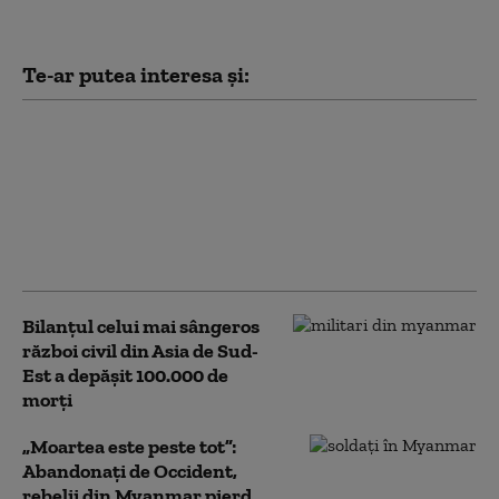
Te-ar putea interesa și:
Caviar, cluburi de
noapte și vacanțe de
lux: Cum petrec bogații
într-o țară devastată de
război, la doi pași de
câmpul de luptă
Bilanţul celui mai sângeros
război civil din Asia de Sud-
Est a depăşit 100.000 de
morţi
„Moartea este peste tot”:
Abandonați de Occident,
rebelii din Myanmar pierd