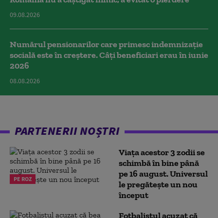
09.08.2026
Numărul pensionarilor care primesc indemnizaţie
socială este în creștere. Câți beneficiari erau în iunie
2026
08.08.2026
PARTENERII NOȘTRI
Viața acestor 3 zodii se
schimbă în bine până
pe 16 august. Universul
PE ROZ
le pregătește un nou
început
Fotbalistul acuzat că