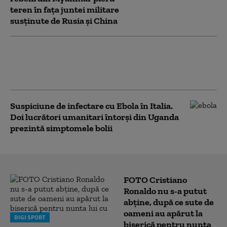
teren în fața juntei militare
susținute de Rusia și China
Uganda a închis graniţa cu RD Congo
pentru a încerca să limiteze extinderea
epidemiei de Ebola
Suspiciune de infectare cu Ebola în Italia.
Doi lucrători umanitari întorși din Uganda
prezintă simptomele bolii
FOTO Cristiano
Ronaldo nu s-a putut
abține, după ce sute de
oameni au apărut la
DIGI SPORT
biserică pentru nunta