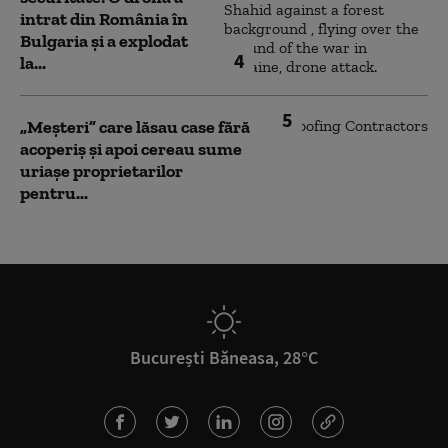
intrat din România în
Bulgaria şi a explodat
4
la...
5
„Meșteri” care lăsau case fără
acoperiș și apoi cereau sume
uriașe proprietarilor
pentru...
București Băneasa, 28°C