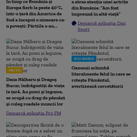
În timp ce România și
a atras atenția unei actrițe
Europa fierb la peste 40°C,
din România: ”Am fost
într-o țară din America de
împreună în altă viață”
Sud a început o ninsoare ca-
Descarcă aplicația Digi
n povești: Pârtiile s-au...
Sport
DIGI WORLD
Oamenii schimbă
PRO FM
literalmente felul în care se
Dana Nălbaru și Dragoș
rotește Pământul,
Bucur, îndrăgostiți de viața
avertizează cercetătorii
la țară. Au pomi și legume,
se ocupă cu drag de pământ
și culeg roadele muncii lor
Descarcă aplicația Pro FM