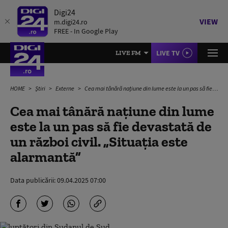
Digi24
VIEW
m.digi24.ro
FREE - In Google Play
LIVE TV
LIVE FM
HOME
Știri
Externe
Cea mai tânără națiune din lume este la un pas să fie devastată de un război civil. „Situația este alarmantă”
Cea mai tânără națiune din lume
este la un pas să fie devastată de
un război civil. „Situația este
alarmantă”
Data publicării:
09.04.2025 07:00