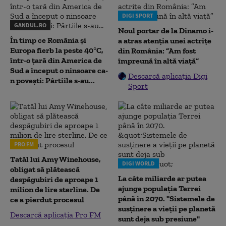
DIGI SPORT
GANDUL.RO
Noul portar de la Dinamo i-
În timp ce România și
a atras atenția unei actrițe
Europa fierb la peste 40°C,
din România: ”Am fost
într-o țară din America de
împreună în altă viață”
Sud a început o ninsoare ca-
Descarcă aplicația Digi
n povești: Pârtiile s-au...
Sport
PRO FM
Tatăl lui Amy Winehouse,
DIGI WORLD
obligat să plătească
La câte miliarde ar putea
despăgubiri de aproape 1
ajunge populația Terrei
milion de lire sterline. De
până în 2070. "Sistemele de
ce a pierdut procesul
susținere a vieții pe planetă
Descarcă aplicația Pro FM
sunt deja sub presiune"