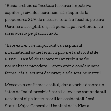
"Rusia trebuie să înceteze teroarea împotriva
copiilor şi civililor ucraineni, să răspundă la
propunerea SUA de încetare totală a focului, pe care
Ucraina a acceptat-o, şi să pună capăt războiului", a
scris acesta pe platforma X.
"Este extrem de important ca răspunsul
internaţional să fie ferm cu privire la atrocităţile
Rusiei. O astfel de teroare nu ar trebui să fie
normalizată niciodată. Cerem atât o condamnare
fermă, cât şi acţiuni decisive", a adăugat ministrul.
Moscova a confirmat asaltul, dar a vorbit despre un
"atac de înaltă precizie", care i-a lovit pe comandanţii
ucraineni şi pe instructorii lor occidentali. Însă
Statul Major General al Ucrainei de la Kiev a