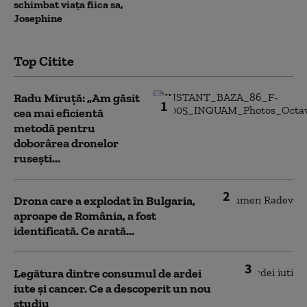
schimbat viața fiica sa,
Josephine
Top Citite
Radu Miruță: „Am găsit
1
cea mai eficientă
metodă pentru
doborârea dronelor
rusești...
2
Drona care a explodat în Bulgaria,
aproape de România, a fost
identificată. Ce arată...
3
Legătura dintre consumul de ardei
iute și cancer. Ce a descoperit un nou
studiu