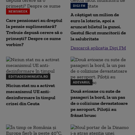
DIGI FM
NEWSWEEK
A câștigat un milion de
Care pensionari au dreptul
euro la loterie, apoi a
la pensie suplimentară?
aruncat biletul la gunoi.
Trebuie depusă cerere să o
Gestul făcut muncitorii de
primești? Despre ce sume
la salubritate
vorbim?
Descarcă aplicația Digi FM
EDITIADEDIMINEATA.RO
ADEVARUL
Niciun stat nu a activat
Două avioane cu sute de
mecanismul UE anti-
pasageri la bord, la un pas
dezinformare în timpul
de o coliziune devastatoare
crizei din Ceuta
pe aeroport. Piloții au
frânat brusc