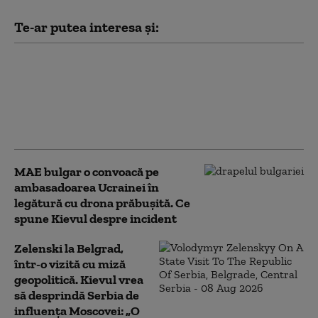
Te-ar putea interesa și:
„Am fugit pentru că știam că o
să mor”. Cum au ajuns medicii,
spitalele și ambulanțele din
Ucraina ținte ale dronelor
rusești
MAE bulgar o convoacă pe
ambasadoarea Ucrainei în
legătură cu drona prăbuşită. Ce
spune Kievul despre incident
Zelenski la Belgrad,
într-o vizită cu miză
geopolitică. Kievul vrea
să desprindă Serbia de
influența Moscovei: „O