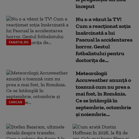
început
Nu s-a văzut la TV!
Cum a reacţionat soţia
însărcinată a lui
Pascual la accidentarea
FANATIK.RO
horror. Gestul
fotbalistului pentru
doctoriţa de...
Meteorologii
Accuweather anunță o
toamnă cum nu prea a
mai fost, în România.
Ce se întâmplă în
CANCAN
septembrie, octombrie
și noiembrie...