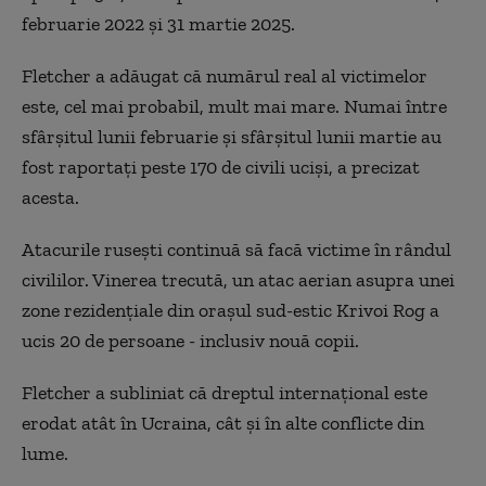
februarie 2022 şi 31 martie 2025.
Fletcher a adăugat că numărul real al victimelor
este, cel mai probabil, mult mai mare. Numai între
sfârşitul lunii februarie şi sfârşitul lunii martie au
fost raportaţi peste 170 de civili ucişi, a precizat
acesta.
Atacurile ruseşti continuă să facă victime în rândul
civililor. Vinerea trecută, un atac aerian asupra unei
zone rezidenţiale din oraşul sud-estic Krivoi Rog a
ucis 20 de persoane - inclusiv nouă copii.
Fletcher a subliniat că dreptul internaţional este
erodat atât în Ucraina, cât şi în alte conflicte din
lume.