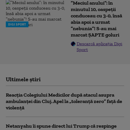
”Meciul anului”: în
minutul 10, oaspeții
conduceau cu 3-0, însă
abia apoi a urmat
DIGI SPORT
”nebunia”! S-au mai
marcat ȘAPTE goluri
Descarcă aplicația Digi
Sport
Ultimele știri
Reacția Colegiului Medicilor după atacul asupra
ambulanței din Cluj. Apel la „toleranță zero” față de
violență
Netanyahu îi spune direct lui Trump că respinge