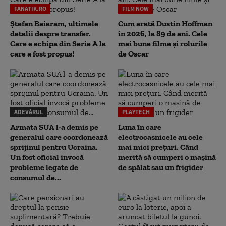
FANATIK.RO
FILM NOW
Ștefan Baiaram, ultimele
Cum arată Dustin Hoffman
detalii despre transfer.
în 2026, la 89 de ani. Cele
Care e echipa din Serie A la
mai bune filme și rolurile
care a fost propus!
de Oscar
ADEVĂRUL
PLAYTECH
Armata SUA l-a demis pe
Luna în care
generalul care coordonează
electrocasnicele au cele
sprijinul pentru Ucraina.
mai mici prețuri. Când
Un fost oficial invocă
merită să cumperi o mașină
probleme legate de
de spălat sau un frigider
consumul de...