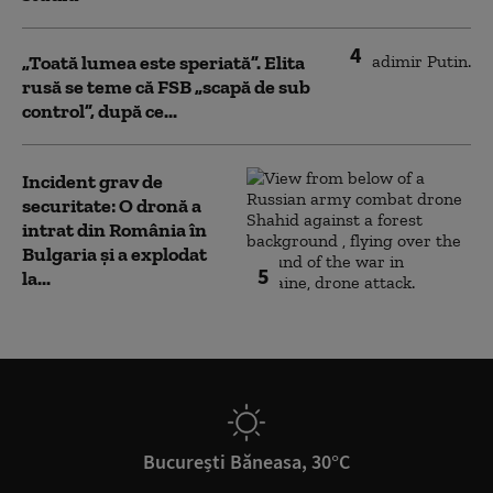
4
„Toată lumea este speriată”. Elita
rusă se teme că FSB „scapă de sub
control”, după ce...
Incident grav de
securitate: O dronă a
intrat din România în
Bulgaria şi a explodat
5
la...
București Băneasa, 30°C