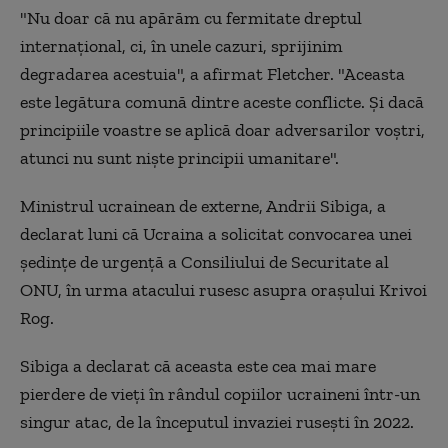
"Nu doar că nu apărăm cu fermitate dreptul
internaţional, ci, în unele cazuri, sprijinim
degradarea acestuia", a afirmat Fletcher. "Aceasta
este legătura comună dintre aceste conflicte. Şi dacă
principiile voastre se aplică doar adversarilor voştri,
atunci nu sunt nişte principii umanitare".
Ministrul ucrainean de externe, Andrii Sibiga, a
declarat luni că Ucraina a solicitat convocarea unei
şedinţe de urgenţă a Consiliului de Securitate al
ONU, în urma atacului rusesc asupra oraşului Krivoi
Rog.
Sibiga a declarat că aceasta este cea mai mare
pierdere de vieţi în rândul copiilor ucraineni într-un
singur atac, de la începutul invaziei ruseşti în 2022.