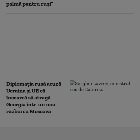
palmă pentru ruși”
Zelenski dezvăluie
înțelegerea cu SUA:
rachete Patriot lunar,
dar Kievul vrea mai
mult. „Nu e suficient
pentru apărarea
noastră”
Diplomaţia rusă acuză
Ucraina şi UE că
încearcă să atragă
Georgia într-un nou
război cu Moscova