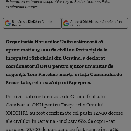
Exhumarea victimelor ocupanților ruși la Bucha, Ucraina. Foto:
Profimedia Images
Urmărește
Digi24
în Google
Adaugă
Digi24
ca sursă preferată în
Discover
Google
Organizaţia Naţiunilor Unite estimează că
aproximativ 13.000 de civili au fost ucişi de la
începutul războiului din Ucraina, a declarat
coordonatorul ONU pentru ajutor umanitar de
urgenţă, Tom Fletcher, marţi, în faţa Consiliului de
Securitate, relatează dpa și Agerpres.
Potrivit datelor furnizate de Oficiul Înaltului
Comisar al ONU pentru Drepturile Omului
(OHCHR), au fost confirmate cel puţin 12.910 decese
ale civililor în Ucraina - inclusiv 682 de copii - iar
aproape 30.700 de persoane au fost rănite între 24