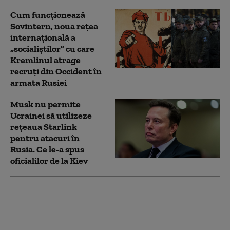
Cum funcționează
Sovintern, noua rețea
internațională a
„socialiștilor” cu care
Kremlinul atrage
recruți din Occident în
armata Rusiei
Musk nu permite
Ucrainei să utilizeze
reţeaua Starlink
pentru atacuri în
Rusia. Ce le-a spus
oficialilor de la Kiev
„Am fugit pentru că
știam că o să mor”. Cum
au ajuns medicii,
spitalele și