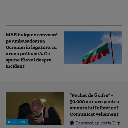
ambulanțele din
Ucraina ținte ale
dronelor rusești
MAE bulgar o convoacă
pe ambasadoarea
Ucrainei în legătură cu
drona prăbuşită. Ce
spune Kievul despre
incident
”Pachet de 6 cifre” +
50.000 de euro pentru
amanta lui Infantino?
Comunicat vehement
DIGI SPORT
Descarcă aplicația Digi