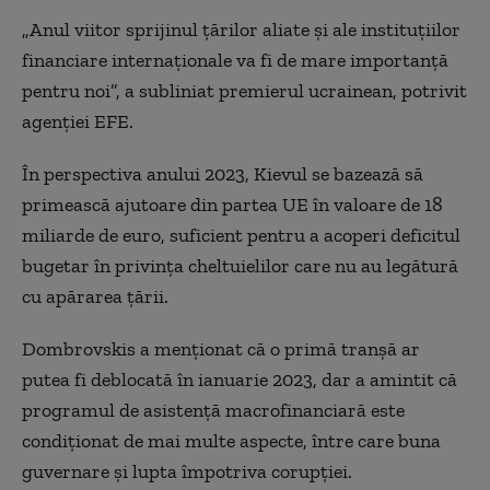
„Anul viitor sprijinul ţărilor aliate şi ale instituţiilor
financiare internaţionale va fi de mare importanţă
pentru noi”, a subliniat premierul ucrainean, potrivit
agenției EFE.
În perspectiva anului 2023, Kievul se bazează să
primească ajutoare din partea UE în valoare de 18
miliarde de euro, suficient pentru a acoperi deficitul
bugetar în privinţa cheltuielilor care nu au legătură
cu apărarea ţării.
Dombrovskis a menţionat că o primă tranşă ar
putea fi deblocată în ianuarie 2023, dar a amintit că
programul de asistenţă macrofinanciară este
condiţionat de mai multe aspecte, între care buna
guvernare şi lupta împotriva corupţiei.