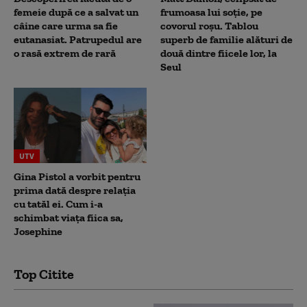
femeie după ce a salvat un
frumoasa lui soție, pe
câine care urma sa fie
covorul roșu. Tablou
eutanasiat. Patrupedul are
superb de familie alături de
o rasă extrem de rară
două dintre fiicele lor, la
Seul
UTV
Gina Pistol a vorbit pentru
prima dată despre relația
cu tatăl ei. Cum i-a
schimbat viața fiica sa,
Josephine
Top Citite