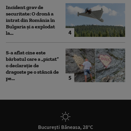
Incident grav de
securitate: O dronă a
intrat din România în
Bulgaria şi a explodat
4
la...
S-a aflat cine este
bărbatul care a „pictat”
o declarație de
dragoste pe o stâncă de
5
pe...
București Băneasa, 28°C