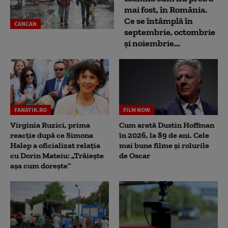
mai fost, în România.
Ce se întâmplă în
CANCAN
septembrie, octombrie
și noiembrie...
FANATIK.RO
FILM NOW
Virginia Ruzici, prima
Cum arată Dustin Hoffman
reacție după ce Simona
în 2026, la 89 de ani. Cele
Halep a oficializat relația
mai bune filme și rolurile
cu Dorin Mateiu: „Trăiește
de Oscar
așa cum dorește”