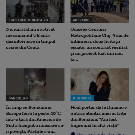
EDITIADEDIMINEATA.RO
ADEVARUL
Niciun stat nu a activat
Odiseea Centurii
mecanismul UE anti-
Metropolitane Cluj: 9 ani de
dezinformare în timpul
întârzieri, două licitații
crizei din Ceuta
eșuate, un contract reziliat
și un proiect luat din nou
la...
GANDUL.RO
DIGI SPORT
În timp ce România și
Noul portar de la Dinamo i-
Europa fierb la peste 40°C,
a atras atenția unei actrițe
într-o țară din America de
din România: ”Am fost
Sud a început o ninsoare ca-
împreună în altă viață”
n povești: Pârtiile s-au...
Descarcă aplicația Digi