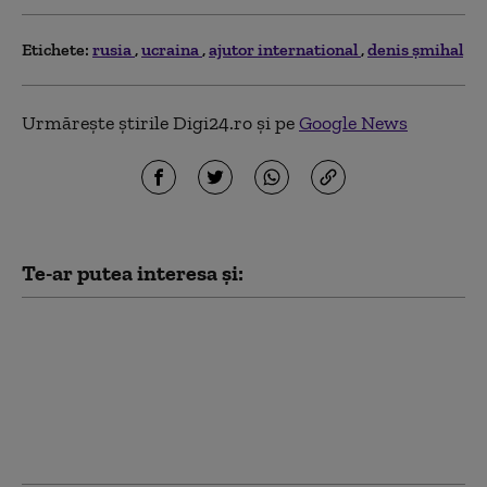
Etichete:
rusia
ucraina
ajutor international
denis șmihal
Urmărește știrile Digi24.ro și pe
Google News
Te-ar putea interesa și:
Kim Jong Un are mai
mulți bani ca niciodată.
Cât a câștigat din
războiul Rusiei
împotriva Ucrainei
(Bloomberg)