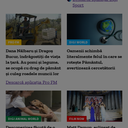
Sport
PRO FM
DIGI WORLD
Dana Nălbaru și Dragoș
Oamenii schimbă
Bucur, îndrăgostiți de viața
literalmente felul în care se
la țară. Au pomi și legume,
rotește Pământul,
se ocupă cu drag de pământ
avertizează cercetătorii
și culeg roadele muncii lor
Descarcă aplicația Pro FM
DIGI ANIMAL WORLD
FILM NOW
Descoperirea făcută de o
Matt Damon, eclipsat de