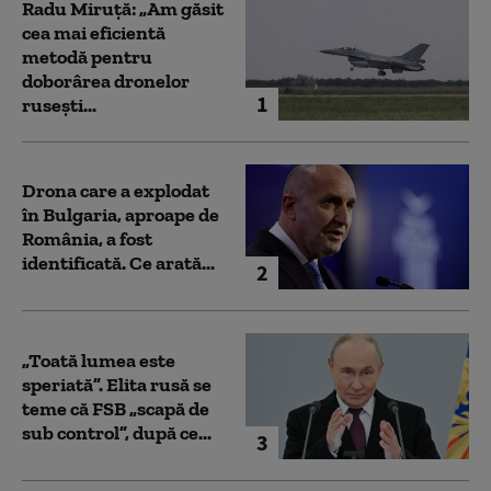
Radu Miruță: „Am găsit
cea mai eficientă
metodă pentru
doborârea dronelor
1
rusești...
Drona care a explodat
în Bulgaria, aproape de
România, a fost
identificată. Ce arată...
2
„Toată lumea este
speriată”. Elita rusă se
teme că FSB „scapă de
sub control”, după ce...
3