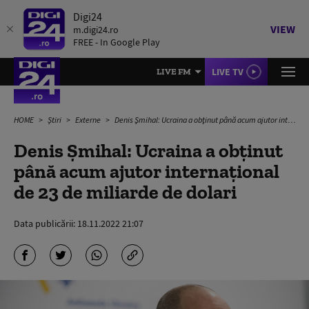
Digi24
VIEW
m.digi24.ro
FREE - In Google Play
LIVE TV
LIVE FM
HOME
Știri
Externe
Denis Şmihal: Ucraina a obţinut până acum ajutor internațional de 23 de miliarde de dolari
Denis Şmihal: Ucraina a obţinut
până acum ajutor internațional
de 23 de miliarde de dolari
Data publicării:
18.11.2022 21:07