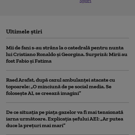
Sport
Ultimele știri
Mii de fani s-au strâns la o catedrală pentru nunta
lui Cristiano Ronaldo şi Georgina. Surpriză: Mirii au
fost Fabio şi Fatima
Raed Arafat, după cazul ambulanței atacate cu
topoarele: „O minciună de pe social media. Se
folosește AI, se creează imagini”
De ce situaţia pe piaţa gazelor va fi mai tensionată
iarna următoare. Explicația șefului AEI: „Ar putea
duce la preţuri mai mari”