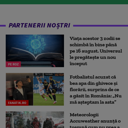
PARTENERII NOȘTRI
Viața acestor 3 zodii se
schimbă în bine până
pe 16 august. Universul
le pregătește un nou
început
PE ROZ
Fotbalistul acuzat că
bea apa din ghivece și
florării, surprins de ce
a găsit în România: „Nu
mă așteptam la asta”
FANATIK.RO
Meteorologii
Accuweather anunță o
toamnă cum nu prea a