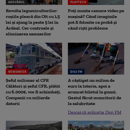
ADEVĂRUL
PLAYTECH
Revolta legumicultorilor:
Poți monta camere video pe
roșiile pleacă din Olt cu 1,5
mașină? Când imaginile
lei și ajung la peste 5 lei în
pot fi folosite ca probă și
Ardeal. Cer controale și
când riști probleme
eliminarea samsarilor
NEWSWEEK
DIGI FM
Șeful milionar al CFR
A câștigat un milion de
Călători și șeful CFR, plătit
euro la loterie, apoi a
cu 6.000€, vor fi schimbați.
aruncat biletul la gunoi.
Companii cu miliarde
Gestul făcut muncitorii de
datorii
la salubritate
Descarcă aplicația Digi FM