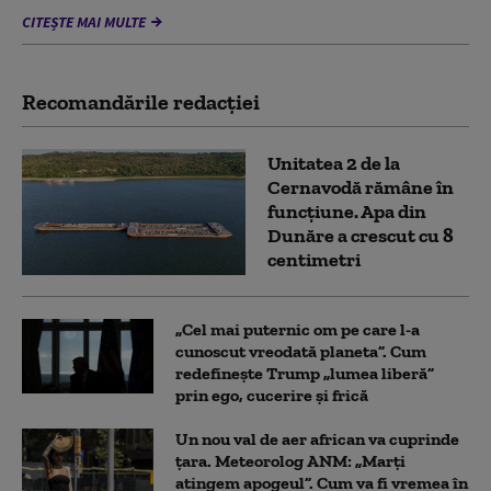
CITEȘTE MAI MULTE
Recomandările redacţiei
Unitatea 2 de la
Cernavodă rămâne în
funcțiune. Apa din
Dunăre a crescut cu 8
centimetri
„Cel mai puternic om pe care l-a
cunoscut vreodată planeta”. Cum
redefinește Trump „lumea liberă”
prin ego, cucerire și frică
Un nou val de aer african va cuprinde
țara. Meteorolog ANM: „Marți
atingem apogeul”. Cum va fi vremea în