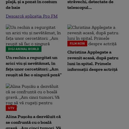
plajă, și a pozat în costum
străvechi, detectate de
de baie
telescopul...
Descarcă aplicația Pro FM
FILM NOW
DIGI ANIMAL WORLD
Christina Applegate a
Un rechin a regurgitat un
revenit acasă, după patru
arici viu și nevătămat, în
luni în spital. Primele
fața unor cercetători: „Am
informații despre actriță
reușit să fac o singură poză”
UTV
Alina Pușcău a dezvăluit că
se confruntă cu o boală
gravă. „Am cinci tumori. Vă