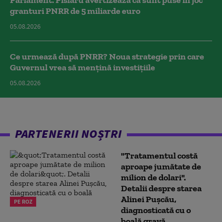
Parlament. Pîslaru avertizează că sunt puse în joc
granturi PNRR de 5 miliarde euro
05.08.2026
Ce urmează după PNRR? Noua strategie prin care
Guvernul vrea să mențină investițiile
05.08.2026
PARTENERII NOȘTRI
"Tratamentul costă
aproape jumătate de
milion de dolari".
Detalii despre starea
Alinei Pușcău,
PE ROZ
diagnosticată cu o
boală gravă