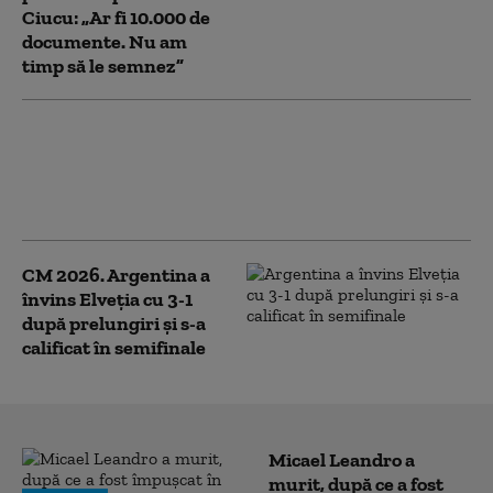
Ciucu: „Ar fi 10.000 de
documente. Nu am
timp să le semnez”
Un bărbat şi-a dat foc într-o
agenţie bancară din Slatina,
nemulţumit că nu ar fi primit
suma de bani pe care o ceruse
CM 2026. Argentina a
învins Elveția cu 3-1
după prelungiri și s-a
calificat în semifinale
Micael Leandro a
murit, după ce a fost