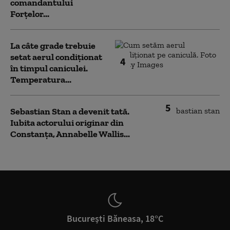
comandantului
Forțelor...
La câte grade trebuie
setat aerul condiționat
4
în timpul caniculei.
Temperatura...
5
Sebastian Stan a devenit tată.
Iubita actorului originar din
Constanța, Annabelle Wallis...
București Băneasa, 18°C