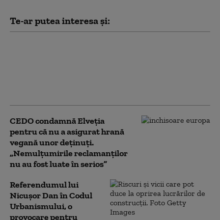
Te-ar putea interesa și:
Focar de legioneloză în
orașul elvețian Basel:
un mort. Boala poate
provoca o formă severă
de pneumonie
CEDO condamnă Elveția
pentru că nu a asigurat hrană
vegană unor deținuți.
„Nemulţumirile reclamanţilor
nu au fost luate în serios”
Referendumul lui
Nicușor Dan în Codul
Urbanismului, o
provocare pentru