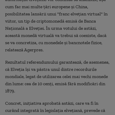
cum fac mai multe ţări europene şi China,
posibilitatea lansării unui "franc elveţian virtual" în
viitor, un tip de criptomonedă emisă de Banca
Naţională a Elveţiei. În urma votului de astăzi,
această monedă virtuală va trebui să coexiste, dacă
se va concretiza, cu monedele şi bancnotele fizice,
relatează Agerpres.
Rezultatul referendumului garantează, de asemenea,
că Elveţia îşi va păstra unul dintre recordurile
mondiale, legat de utilizarea celei mai vechi monede
din lume: cea de 10 cenţi, emisă fără modificări din
1879.
Concret, iniţiativa aprobată astăzi, care va fi în
curând integrată în legislaţia elveţiană, prevede că