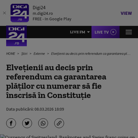
Digi24
VIEW
m.digi24.ro
FREE - In Google Play
LIVE TV
LIVE FM
HOME
Știri
Externe
Elveţienii au decis prin referendum ca garantarea plăţilor cu numerar să fie înscrisă în Constituţie
Elveţienii au decis prin
referendum ca garantarea
plăţilor cu numerar să fie
înscrisă în Constituţie
Data publicării:
08.03.2026 18:09