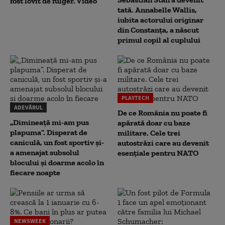
fost lovit de fulger. Video
tată. Annabelle Wallis,
iubita actorului originar
din Constanța, a născut
primul copil al cuplului
PLAYTECH
ADEVĂRUL
De ce România nu poate fi
„Dimineață mi-am pus
apărată doar cu baze
plapuma”. Disperat de
militare. Cele trei
caniculă, un fost sportiv și-
autostrăzi care au devenit
a amenajat subsolul
esențiale pentru NATO
blocului și doarme acolo în
fiecare noapte
NEWSWEEK