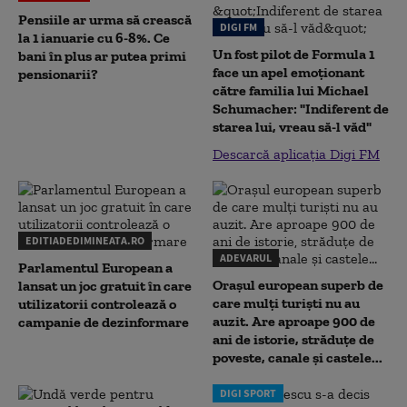
Pensiile ar urma să crească
DIGI FM
la 1 ianuarie cu 6-8%. Ce
Un fost pilot de Formula 1
bani în plus ar putea primi
face un apel emoționant
pensionarii?
către familia lui Michael
Schumacher: "Indiferent de
starea lui, vreau să-l văd"
Descarcă aplicația Digi FM
EDITIADEDIMINEATA.RO
ADEVARUL
Parlamentul European a
Orașul european superb de
lansat un joc gratuit în care
care mulți turiști nu au
utilizatorii controlează o
auzit. Are aproape 900 de
campanie de dezinformare
ani de istorie, străduțe de
poveste, canale și castele...
DIGI SPORT