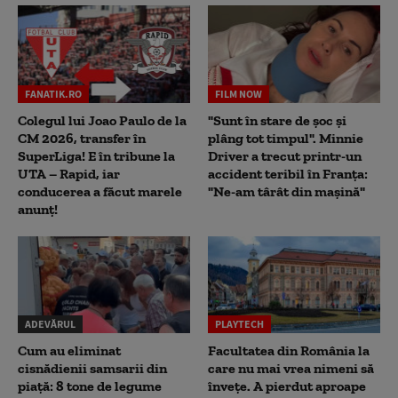
FANATIK.RO
FILM NOW
Colegul lui Joao Paulo de la
"Sunt în stare de șoc și
CM 2026, transfer în
plâng tot timpul". Minnie
SuperLiga! E în tribune la
Driver a trecut printr-un
UTA – Rapid, iar
accident teribil în Franța:
conducerea a făcut marele
"Ne-am târât din mașină"
anunț!
ADEVĂRUL
PLAYTECH
Cum au eliminat
Facultatea din România la
cisnădienii samsarii din
care nu mai vrea nimeni să
piață: 8 tone de legume
înveţe. A pierdut aproape