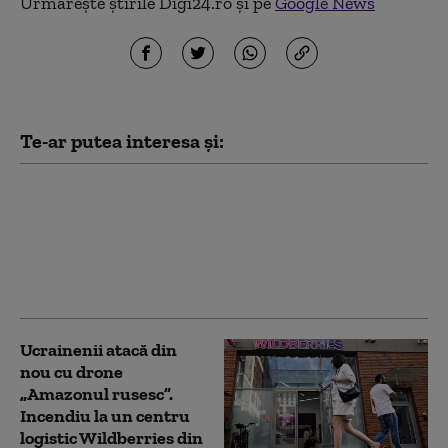
Urmărește știrile Digi24.ro și pe
Google News
Te-ar putea interesa și:
Serviciile secrete
americane avertizează
că Putin ar putea ataca
o țară NATO încă din
această toamnă (WSJ)
Ucrainenii atacă din
nou cu drone
„Amazonul rusesc”.
Incendiu la un centru
logistic Wildberries din