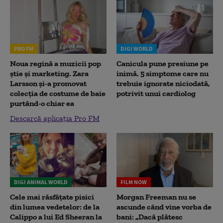
PRO FM
DIGI WORLD
Noua regină a muzicii pop
Canicula pune presiune pe
știe și marketing. Zara
inimă. 5 simptome care nu
Larsson și-a promovat
trebuie ignorate niciodată,
colecția de costume de baie
potrivit unui cardiolog
purtând-o chiar ea
Descarcă aplicația Pro FM
DIGI ANIMAL WORLD
FILM NOW
Cele mai răsfățate pisici
Morgan Freeman nu se
din lumea vedetelor: de la
ascunde când vine vorba de
Calippo a lui Ed Sheeran la
bani: „Dacă plătesc