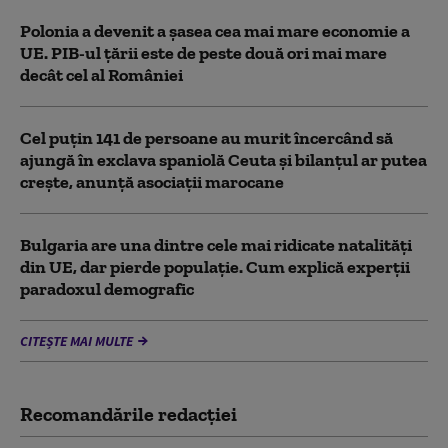
Polonia a devenit a șasea cea mai mare economie a
UE. PIB-ul țării este de peste două ori mai mare
decât cel al României
Cel puţin 141 de persoane au murit încercând să
ajungă în exclava spaniolă Ceuta şi bilanţul ar putea
creşte, anunță asociații marocane
Bulgaria are una dintre cele mai ridicate natalități
din UE, dar pierde populație. Cum explică experții
paradoxul demografic
CITEȘTE MAI MULTE
Recomandările redacţiei