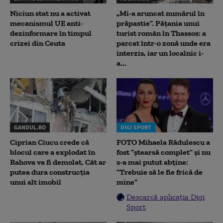
Niciun stat nu a activat
„Mi-a aruncat numărul în
mecanismul UE anti-
prăpastie”. Pățania unui
dezinformare în timpul
turist român în Thassos: a
crizei din Ceuta
parcat într-o zonă unde era
interzis, iar un localnic i-
a...
GANDUL.RO
DIGI SPORT
Ciprian Ciucu crede că
FOTO Mihaela Rădulescu a
blocul care a explodat în
fost ”ștearsă complet” și nu
Rahova va fi demolat. Cât ar
s-a mai putut abține:
putea dura construcția
”Trebuie să le fie frică de
unui alt imobil
mine”
Descarcă aplicația Digi
Sport