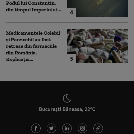
Podul lui Constantin,
din timpul Imperiului...
4
Medicamentele Colebil
și Panzcebil au fost
retrase din farmaciile
din România.
5
Explicația...
București Băneasa, 22°C