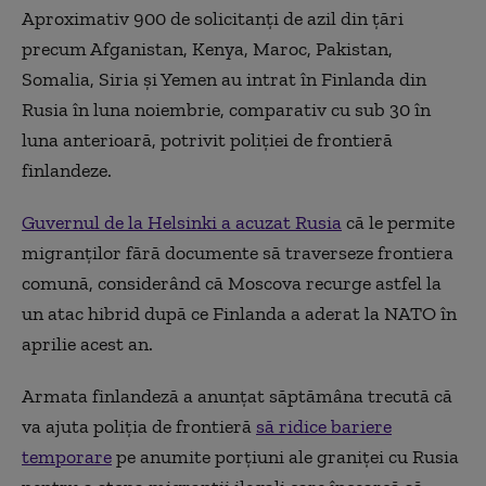
Aproximativ 900 de solicitanţi de azil din ţări
precum Afganistan, Kenya, Maroc, Pakistan,
Somalia, Siria şi Yemen au intrat în Finlanda din
Rusia în luna noiembrie, comparativ cu sub 30 în
luna anterioară, potrivit poliţiei de frontieră
finlandeze.
Guvernul de la Helsinki a acuzat Rusia
că le permite
migranţilor fără documente să traverseze frontiera
comună, considerând că Moscova recurge astfel la
un atac hibrid după ce Finlanda a aderat la NATO în
aprilie acest an.
Armata finlandeză a anunţat săptămâna trecută că
va ajuta poliţia de frontieră
să ridice bariere
temporare
pe anumite porţiuni ale graniţei cu Rusia