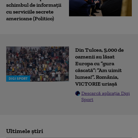
schimbul de informații
cu serviciile secrete
americane (Politico)
Din Tulcea, 5.000 de
oamenii au lăsat
Europa cu ”gura
căscată”: ”Am uimit
lumea!”. România,
DIGI SPORT
VICTORIE uriașă
Descarcă aplicația Digi
Sport
Ultimele știri