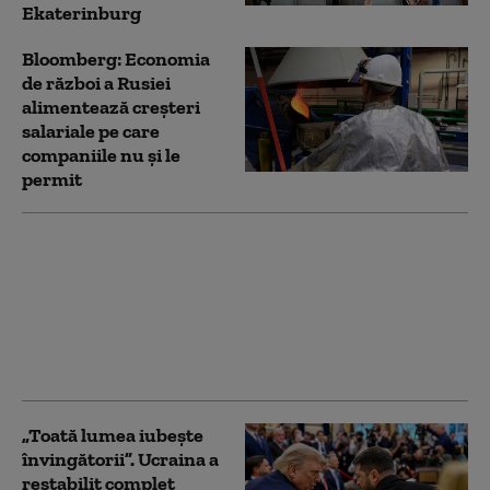
Ekaterinburg
Bloomberg: Economia
de război a Rusiei
alimentează creşteri
salariale pe care
companiile nu şi le
permit
NATO a interceptat cu
250% mai multe
avioane rusești în
apropierea teritoriului
său. Bilanț îngrijorător:
„Cifrele nu mint”
„Toată lumea iubește
învingătorii”. Ucraina a
restabilit complet