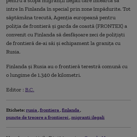
pentru a stopa migranţii ilegali care încearcă să
intre în Finlanda în special prin zone împădurite. Tot
săptămâna trecută, Agenţia europeană pentru
poliţia de frontieră şi garda de coastă (FRONTEX) a
convenit cu Finlanda să desfăşoare zeci de poliţişti
de frontieră de-ai săi şi echipament la graniţa cu
Rusia.
Finlanda şi Rusia au o frontieră terestră comună cu
o lungime de 1.340 de kilometri.
Editor :
B.C.
Etichete:
rusia
frontiera
finlanda
puncte de trecere a frontierei
migranti ilegali