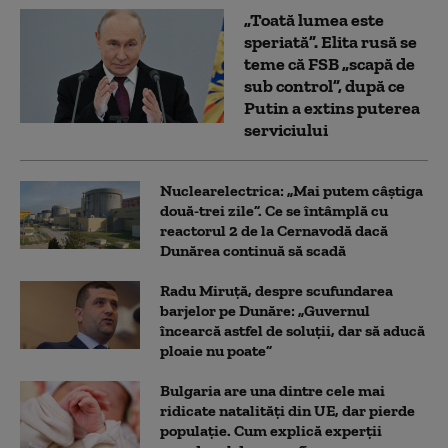
„Toată lumea este
speriată”. Elita rusă se
teme că FSB „scapă de
sub control”, după ce
Putin a extins puterea
serviciului
Nuclearelectrica: „Mai putem câștiga
două-trei zile”. Ce se întâmplă cu
reactorul 2 de la Cernavodă dacă
Dunărea continuă să scadă
Radu Miruță, despre scufundarea
barjelor pe Dunăre: „Guvernul
încearcă astfel de soluții, dar să aducă
ploaie nu poate”
Bulgaria are una dintre cele mai
ridicate natalități din UE, dar pierde
populație. Cum explică experții