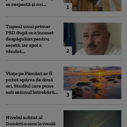
se respectă și cui...
1
Tupeul unui primar
PSD după ce a încasat
despăgubiri pentru
secetă, iar apoi a
2
vândut...
Viața pe Pământ ar fi
putut apărea de două
ori. Studiul care pune
sub semnul întrebării...
3
Nivelul scăzut al
Dunării a scos la iveală