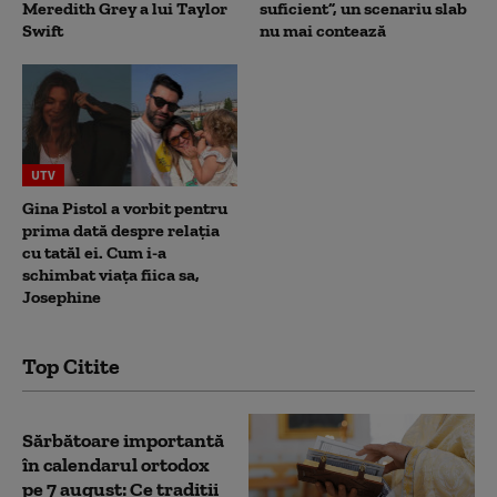
Meredith Grey a lui Taylor
suficient”, un scenariu slab
Swift
nu mai contează
UTV
Gina Pistol a vorbit pentru
prima dată despre relația
cu tatăl ei. Cum i-a
schimbat viața fiica sa,
Josephine
Top Citite
Sărbătoare importantă
în calendarul ortodox
pe 7 august: Ce tradiții