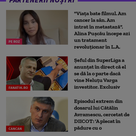
"Viața bate filmul. Am
cancer la sân. Am
intrat în metastază".
Alina Pușcău începe azi
un tratament
PE ROZ
revoluționar în L.A.
Șeful din SuperLiga a
anunțat în direct că el
se dă la o parte dacă
vine Neluțu Varga
investitor. Exclusiv
FANATIK.RO
Episodul extrem din
dosarul lui Cătălin
Avramescu, cercetat de
DIICOT: 'A plecat în
pădure cu o
CANCAN