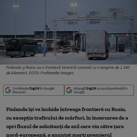
Finlanda şi Rusia au o frontieră terestră comună cu o lungime de 1.340
de kilometri. FOTO: Profimedia Images
Urmărește
Digi24
în Google
Adaugă
Digi24
ca sursă preferată în
Discover
Google
Finlanda îşi va închide întreaga frontieră cu Rusia,
cu excepţia traficului de mărfuri, în încercarea de a
opri fluxul de solicitanţi de azil care vin către ţara
nord-europeană, a anunţat marţi premierul