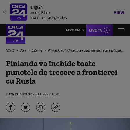
Digi24
VIEW
m.digi24.ro
FREE - In Google Play
LIVE TV
LIVE FM
HOME
Știri
Externe
Finlanda va închide toate punctele de trecere a frontierei cu Rusia
Finlanda va închide toate
punctele de trecere a frontierei
cu Rusia
Data publicării:
28.11.2023 16:46