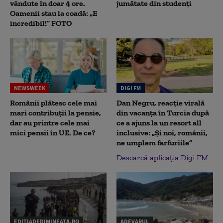
vândute în doar 4 ore.
jumătate din studenţi
Oamenii stau la coadă: „E
incredibil!” FOTO
NEWSWEEK
DIGI FM
Românii plătesc cele mai
Dan Negru, reacție virală
mari contribuții la pensie,
din vacanța în Turcia după
dar au printre cele mai
ce a ajuns la un resort all
mici pensii în UE. De ce?
inclusive: „Și noi, românii,
ne umplem farfuriile”
Descarcă aplicația Digi FM
EDITIADEDIMINEATA.RO
ADEVARUL