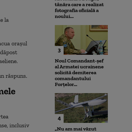
tânăra care a realizat
fotografia oficială a
noului...
e la
vacua orașul
3
adăpost
aeliene.
Noul Comandant-șef
al Armatei ucrainene
solicită demiterea
un răspuns.
comandantului
Forțelor...
mele
rtea
4
se, inclusiv
„Nu am mai văzut