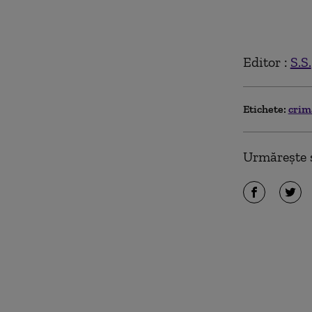
Editor :
S.S.
Etichete:
cri
Urmărește ș