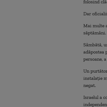
folosind clă
Dar oficiali
Mai multe a
săptămâni.
Sâmbătă, un
adăpostea p
persoane, a
Un purtător 
instalație 
negat.
Israelul a 
independent