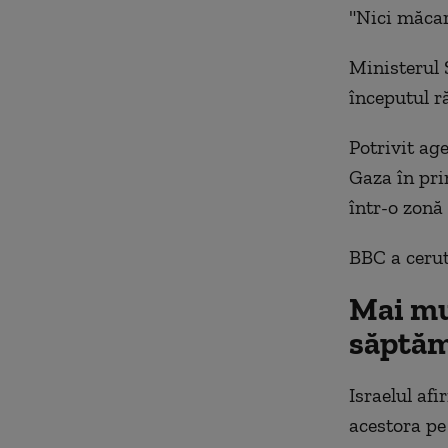
"Nici măcar
Ministerul 
începutul ră
Potrivit ag
Gaza în pri
într-o zonă 
BBC a cerut
Mai mu
săptă
Israelul afi
acestora pe