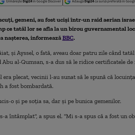
Urmărește
Digi24
în Google Discover
Adaugă
Digi24
ca sursă preferată în Googl
cuți, gemeni, au fost uciși într-un raid aerian israe
mp ce tatăl lor se afla la un birou guvernamental lo
ra nașterea, informează
BBC
.
iat, și Ayssel, o fată, aveau doar patru zile când tatăl 
u al-Qumsan, s-a dus să le ridice certificatele de 
l era plecat, vecinii l-au sunat să le spună că locuința
ah a fost bombardată.
cis-o și pe soția sa, dar și pe bunica gemenilor.
s-a întâmplat", a spus el. "Mi s-a spus că a fost un o