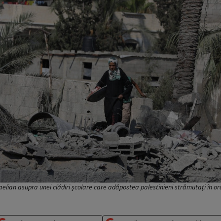
elian asupra unei clădiri școlare care adăpostea palestinieni strămutați în or