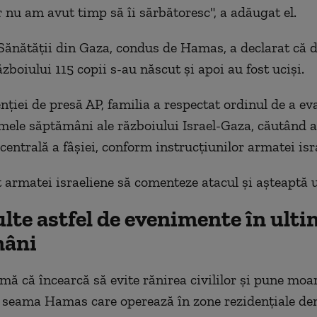
 nu am avut timp să îi sărbătoresc", a adăugat el.
Sănătății din Gaza, condus de Hamas, a declarat că d
zboiului 115 copii s-au născut și apoi au fost uciși.
enției de presă AP, familia a respectat ordinul de a e
mele săptămâni ale războiului Israel-Gaza, căutând 
centrală a fâșiei, conform instrucțiunilor armatei isr
 armatei israeliene să comenteze atacul și așteaptă 
lte astfel de evenimente în ulti
mâni
rmă că încearcă să evite rănirea civililor și pune moa
 seama Hamas care operează în zone rezidențiale den