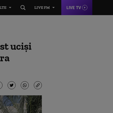
LIVE TV
LTE
LIVE FM
st uciși
tra