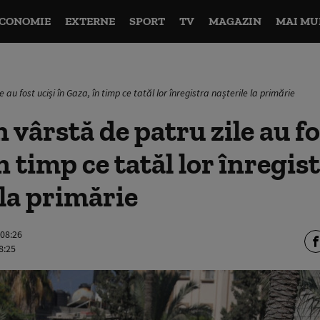
CONOMIE
EXTERNE
SPORT
TV
MAGAZIN
MAI MU
 au fost uciși în Gaza, în timp ce tatăl lor înregistra nașterile la primărie
 vârstă de patru zile au fo
n timp ce tatăl lor înregis
 la primărie
 08:26
8:25