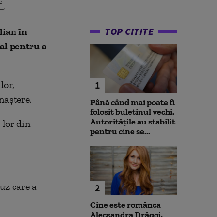
e
TOP CITITE
lian în
cal pentru a
lor,
1
naștere.
Până când mai poate fi
folosit buletinul vechi.
Autoritățile au stabilit
 lor din
pentru cine se...
buz care a
2
Cine este românca
Alecsandra Drăgoi,