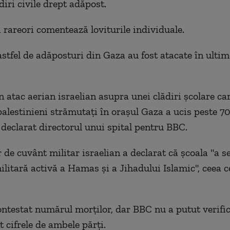
diri civile drept adăpost.
i rareori comentează loviturile individuale.
stfel de adăposturi din Gaza au fost atacate în ultim
 atac aerian israelian asupra unei clădiri școlare ca
alestinieni strămutați în orașul Gaza a ucis peste 7
 declarat directorul unui spital pentru BBC.
de cuvânt militar israelian a declarat că școala "a se
militară activă a Hamas și a Jihadului Islamic", ceea
contestat numărul morților, dar BBC nu a putut verifi
 cifrele de ambele părți.