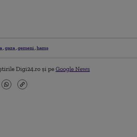
ma
gaza
gemeni
hams
tirile Digi24.ro și pe
Google News