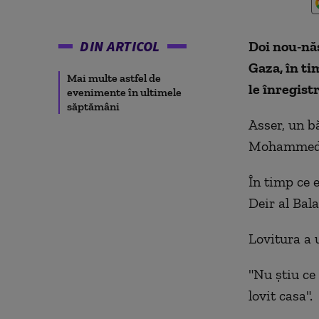
DIN ARTICOL
Doi nou-năs
Gaza, în ti
Mai multe astfel de
le înregist
evenimente în ultimele
săptămâni
Asser, un bă
Mohammed Ab
În timp ce e
Deir al Bal
Lovitura a u
"Nu știu ce 
lovit casa".