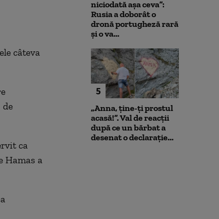
niciodată așa ceva”:
Rusia a doborât o
dronă portugheză rară
și o va...
ele câteva
5
re
0 de
„Anna, ţine-ţi prostul
acasă!”. Val de reacții
după ce un bărbat a
desenat o declarație...
rvit ca
 ce Hamas a
ca