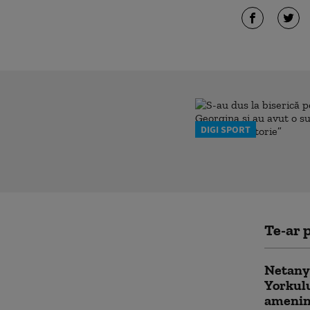
DIGI SPORT
Te-ar p
Netany
Yorkulu
ameninț