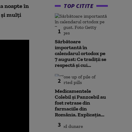
TOP CITITE
ma noapte în
și mulți
1
Sărbătoare
importantă în
calendarul ortodox pe
7 august: Ce tradiții se
respectă și cui...
2
Medicamentele
Colebil și Panzcebil au
fost retrase din
farmaciile din
România. Explicația...
3