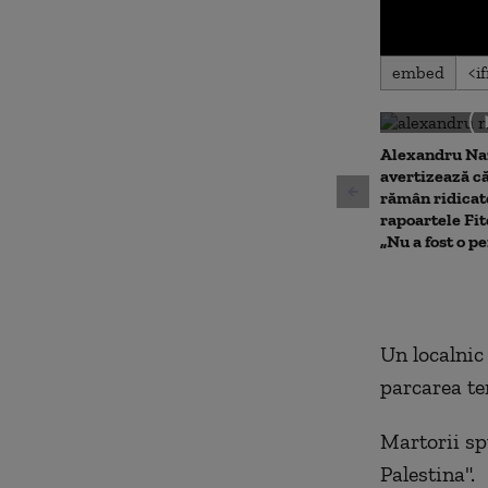
0
embed
seconds
of
0
seconds
Volu
90%
Alexandru Na
avertizează că
rămân ridicat
rapoartele Fit
„Nu a fost o p
Un localnic 
parcarea t
Martorii sp
Palestina".