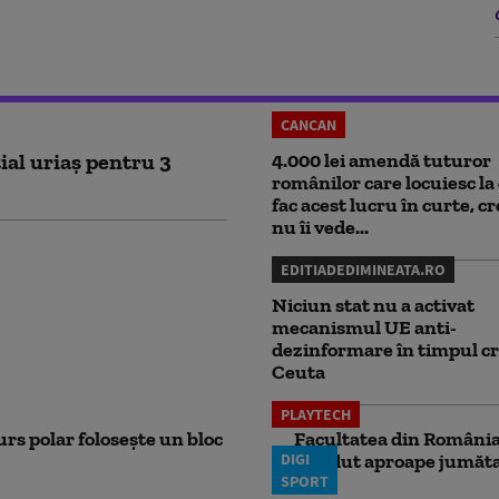
CANCAN
ial uriaș pentru 3
4.000 lei amendă tuturor
românilor care locuiesc la 
fac acest lucru în curte, c
nu îi vede...
EDITIADEDIMINEATA.RO
Niciun stat nu a activat
mecanismul UE anti-
dezinformare în timpul cr
Ceuta
PLAYTECH
rs polar folosește un bloc
Facultatea din România 
DIGI
pierdut aproape jumăta
SPORT