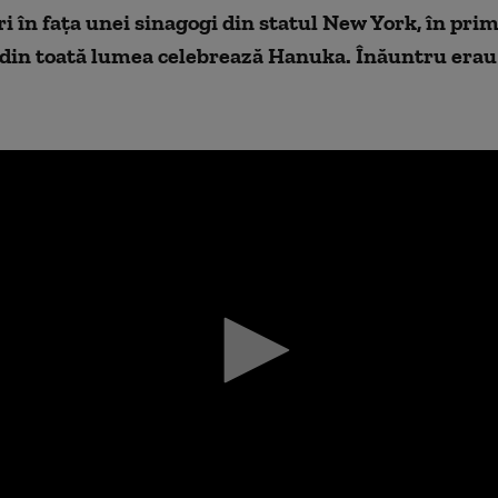
 în fața unei sinagogi din statul New York, în pri
 din toată lumea celebrează Hanuka. Înăuntru erau 