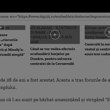
me
zare
 „riscurile
Caniculă în sud 
e” după
Când se vor vedea efectele
vestul și centr
ch și Moody’s:
scufundării barjelor pe
emis trei codu
erioadă simplă”
Dunăre, pentru salvarea
centralei de la Cernavodă
de 28 de ani a fost arestat. Acesta a tras focurile de
emplului.
un că l-au auzit pe bărbat amenințând și strigând "E