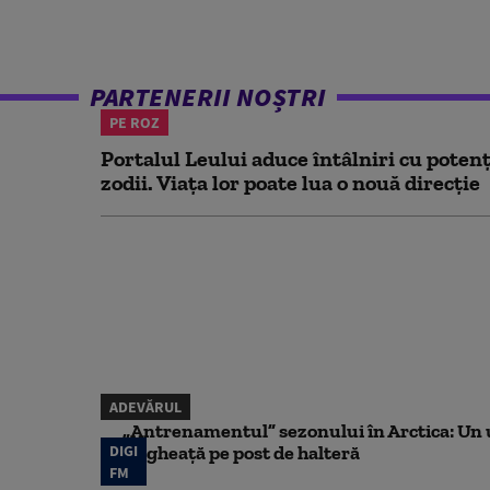
PARTENERII NOȘTRI
PE ROZ
Portalul Leului aduce întâlniri cu potenț
zodii. Viața lor poate lua o nouă direcție
ADEVĂRUL
„Antrenamentul” sezonului în Arctica: Un u
DIGI
de gheață pe post de halteră
FM