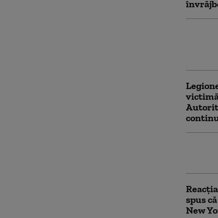
învrăjb
A fost 
procesu
Patru c
Legione
victimă
Autorit
continu
Mesaju
interzi
Reacți
spus că 
New Yo