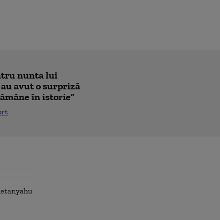
ntru nunta lui
 au avut o surpriză
ămâne în istorie”
ort