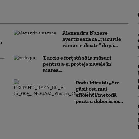
Alexandru Nazare
avertizează că „riscurile
e
rămân ridicate” după...
Turcia e forțată să ia măsuri
pentru a-și proteja navele în
Marea...
Radu Miruță: „Am
găsit cea mai
eficientă metodă
pentru doborârea...