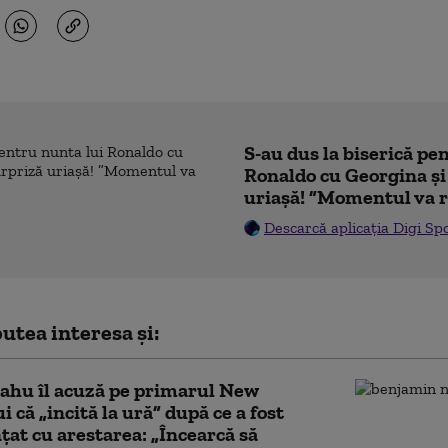
S-au dus la biserică pe
Ronaldo cu Georgina și
uriașă! ”Momentul va r
Descarcă aplicația Digi Sp
utea interesa și:
ahu îl acuză pe primarul New
i că „incită la ură” după ce a fost
at cu arestarea: „Încearcă să