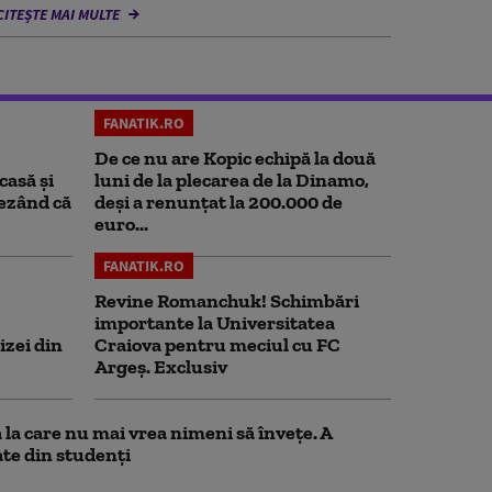
CITEȘTE MAI MULTE
FANATIK.RO
De ce nu are Kopic echipă la două
casă și
luni de la plecarea de la Dinamo,
rezând că
deși a renunțat la 200.000 de
euro...
FANATIK.RO
Revine Romanchuk! Schimbări
importante la Universitatea
izei din
Craiova pentru meciul cu FC
Argeş. Exclusiv
la care nu mai vrea nimeni să înveţe. A
te din studenţi