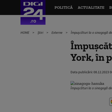
POLITICĂ
ACTUALITATE
E
HOME
Știri
Externe
Împușcături la o sinagogă d
Împușcătu
York, în
Data publicării:
08.12.2023 0
Împușcături la o sinagogă di