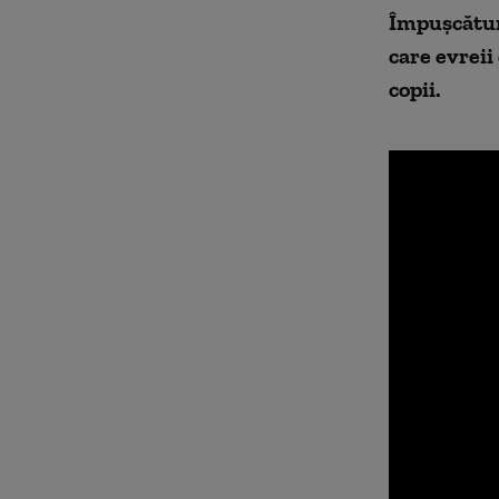
Împușcături
care evreii
copii.