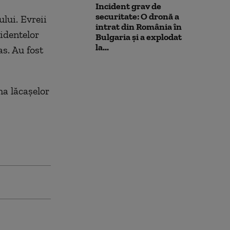
Incident grav de
securitate: O dronă a
lui. Evreii
intrat din România în
identelor
Bulgaria şi a explodat
la...
s. Au fost
ma lăcașelor