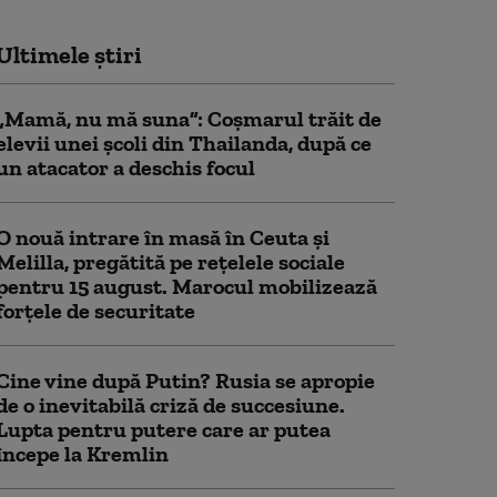
Ultimele știri
„Mamă, nu mă suna”: Coșmarul trăit de
elevii unei școli din Thailanda, după ce
un atacator a deschis focul
O nouă intrare în masă în Ceuta și
Melilla, pregătită pe rețelele sociale
pentru 15 august. Marocul mobilizează
forțele de securitate
Cine vine după Putin? Rusia se apropie
de o inevitabilă criză de succesiune.
Lupta pentru putere care ar putea
începe la Kremlin