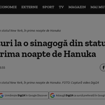
CONOMIE
EXTERNE
SPORT
TV
MAGAZIN
MAI MU
in statul New York, în prima noapte de Hanuka
ri la o sinagogă din stat
 prima noapte de Hanuka
8:55
n statul New York, în prima noapte de Hanuka. FOTO: Captură video Digi24
Urmărește
Digi24
în Google Discover
Adaugă
Digi24
ca sursă preferată în Googl