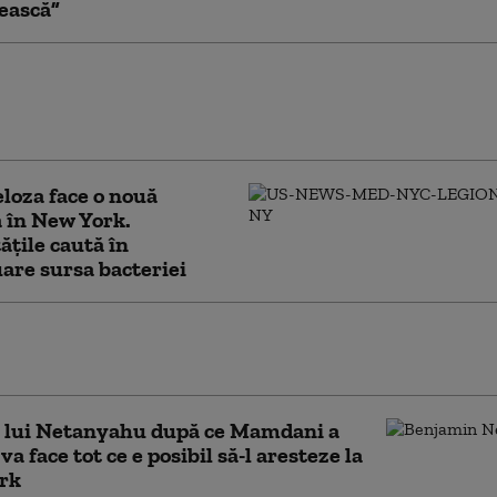
ească”
stabilit termenul pentru începerea
lui lui Nicolas Maduro de la New York.
apete de acuzare
loza face o nouă
 în New York.
ățile caută în
are sursa bacteriei
l lui Mamdani după ce Trump i-a
s să-l aresteze pe Netanyahu la New York
a lui Netanyahu după ce Mamdani a
va face tot ce e posibil să-l aresteze la
rk