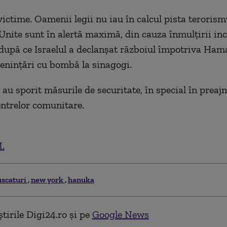
victime. Oamenii legii nu iau în calcul pista terorismu
 Unite sunt în alertă maximă, din cauza înmulțirii inc
după ce Israelul a declanșat războiul împotriva Hama
enințări cu bombă la sinagogi.
 au sporit măsurile de securitate, în special în preaj
centrelor comunitare.
.
scaturi
new york
hanuka
tirile Digi24.ro și pe
Google News