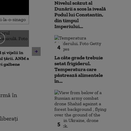
Nivelul scăzut al
Dunării a scos la iveală
Podul lui Constantin,
din timpul
Imperiului...
4
Moody's menține ratingul de
și vijelii în
De ce nu ajută 
țară al României, cu
La câte grade trebuie
ul țării. ANM a
la diminuarea s
perspectivă negativă.
setat frigiderul.
ri galbene
Climatolog: Sun
Alexandru Nazare: E un
Temperatura care
neuniform și n
răgaz, nu motiv de relaxare
păstrează alimentele
este nevoie ma
în...
 armă în
liberați
5