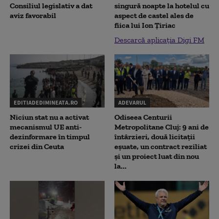
Consiliul legislativ a dat
singură noapte la hotelul cu
aviz favorabil
aspect de castel ales de
fiica lui Ion Țiriac
Descarcă aplicația Digi FM
EDITIADEDIMINEATA.RO
ADEVARUL
Niciun stat nu a activat
Odiseea Centurii
mecanismul UE anti-
Metropolitane Cluj: 9 ani de
dezinformare în timpul
întârzieri, două licitații
crizei din Ceuta
eșuate, un contract reziliat
și un proiect luat din nou
la...