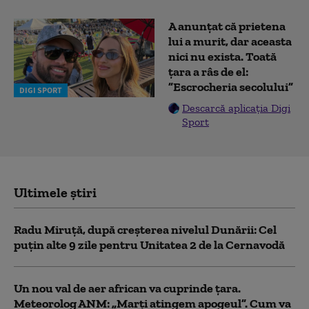
A anunțat că prietena
lui a murit, dar aceasta
nici nu exista. Toată
țara a râs de el:
”Escrocheria secolului”
DIGI SPORT
Descarcă aplicația Digi
Sport
Ultimele știri
Radu Miruță, după creșterea nivelul Dunării: Cel
puțin alte 9 zile pentru Unitatea 2 de la Cernavodă
Un nou val de aer african va cuprinde țara.
Meteorolog ANM: „Marți atingem apogeul”. Cum va