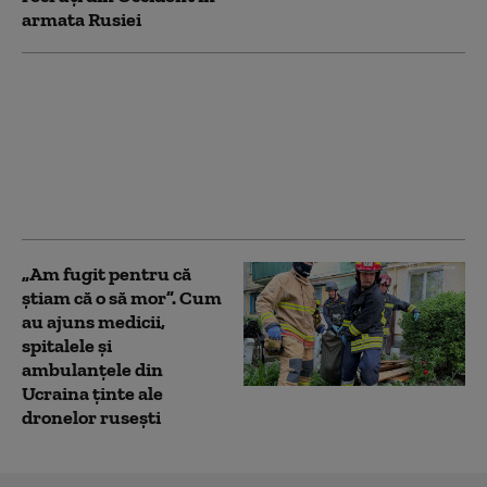
armata Rusiei
Musk nu permite
Ucrainei să utilizeze
reţeaua Starlink
pentru atacuri în
Rusia. Ce le-a spus
oficialilor de la Kiev
„Am fugit pentru că
știam că o să mor”. Cum
au ajuns medicii,
spitalele și
ambulanțele din
Ucraina ținte ale
dronelor rusești