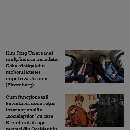
Unitatea 2 de la
Cernavodă rămâne în
funcțiune. Apa din
Dunăre a crescut cu 8
centimetri
Kim Jong Un are mai
mulți bani ca niciodată.
Cât a câștigat din
războiul Rusiei
împotriva Ucrainei
(Bloomberg)
Cum funcționează
Sovintern, noua rețea
internațională a
„socialiștilor” cu care
Kremlinul atrage
recruți din Occident în