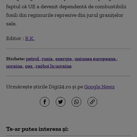
faptul că UE a devenit dependentă de combustibilii
fosili din regimurile represive din jurul granițelor
sale.
Editor :
R.K.
Etichete:
petrol
rusia
energie
uniunea europeana
ucraina
gaz
razboi în ucraina
Urmărește știrile Digi24.ro și pe
Google News
Te-ar putea interesa și: