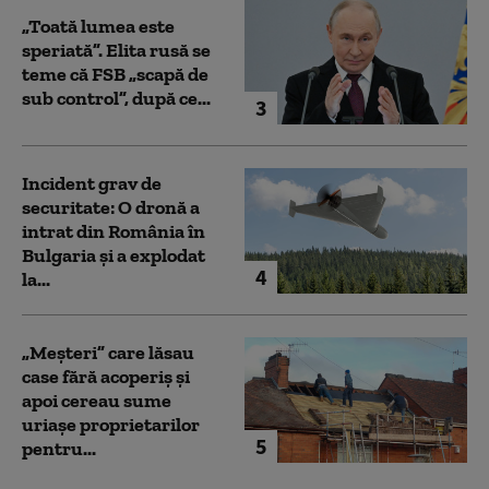
„Toată lumea este
speriată”. Elita rusă se
teme că FSB „scapă de
sub control”, după ce...
3
Incident grav de
securitate: O dronă a
intrat din România în
Bulgaria şi a explodat
4
la...
„Meșteri” care lăsau
case fără acoperiș și
apoi cereau sume
uriașe proprietarilor
5
pentru...