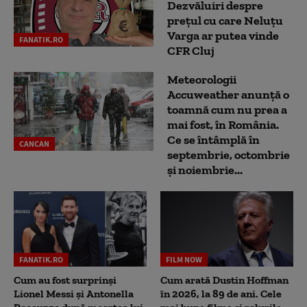
Dezvăluiri despre
prețul cu care Neluțu
Varga ar putea vinde
FANATIK.RO
CFR Cluj
Meteorologii
Accuweather anunță o
toamnă cum nu prea a
mai fost, în România.
Ce se întâmplă în
CANCAN
septembrie, octombrie
și noiembrie...
FANATIK.RO
FILM NOW
Cum au fost surprinși
Cum arată Dustin Hoffman
Lionel Messi și Antonella
în 2026, la 89 de ani. Cele