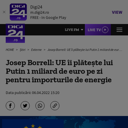
Digi24
VIEW
m.digi24.ro
FREE - In Google Play
LIVE TV
LIVE FM
HOME
Știri
Externe
Josep Borrell: UE îi plătește lui Putin 1 miliard de euro pe zi pentru importurile de energie
Josep Borrell: UE îi plătește lui
Putin 1 miliard de euro pe zi
pentru importurile de energie
Data publicării:
06.04.2022 15:20