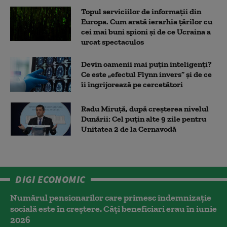
Topul serviciilor de informații din
Europa. Cum arată ierarhia țărilor cu
cei mai buni spioni și de ce Ucraina a
urcat spectaculos
Devin oamenii mai puțin inteligenți?
Ce este „efectul Flynn invers” și de ce
îi îngrijorează pe cercetători
Radu Miruță, după creșterea nivelul
Dunării: Cel puțin alte 9 zile pentru
Unitatea 2 de la Cernavodă
DIGI ECONOMIC
Numărul pensionarilor care primesc indemnizaţie
socială este în creștere. Câți beneficiari erau în iunie
2026