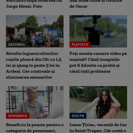
Roccuzzo după moartea lui
mai bune filme și rolurile
Jorge Messi. Foto
de Oscar
ADEVĂRUL
PLAYTECH
Revolta legumicultorilor:
Poți monta camere video pe
roșiile pleacă din Olt cu 1,5
mașină? Când imaginile
lei și ajung la peste 5 lei în
pot fi folosite ca probă și
Ardeal. Cer controale și
când riști probleme
eliminarea samsarilor
NEWSWEEK
DIGI FM
Beneficiu la pensie pentru o
Ioana Țiriac, vacanță de lux
categorie de pensionari.
în Saint-Tropez. Cât costă o