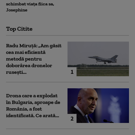
schimbat viața fiica sa,
Josephine
Top Citite
Radu Miruță: „Am găsit
cea mai eficientă
metodă pentru
doborârea dronelor
1
rusești...
Drona care a explodat
în Bulgaria, aproape de
România, a fost
identificată. Ce arată...
2