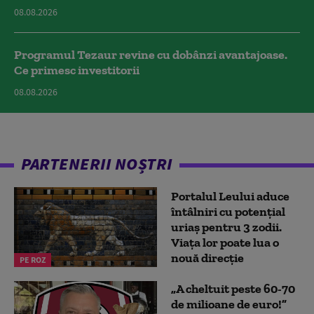
08.08.2026
Programul Tezaur revine cu dobânzi avantajoase.
Ce primesc investitorii
08.08.2026
PARTENERII NOȘTRI
Portalul Leului aduce
întâlniri cu potențial
uriaș pentru 3 zodii.
Viața lor poate lua o
nouă direcție
PE ROZ
„A cheltuit peste 60-70
de milioane de euro!”