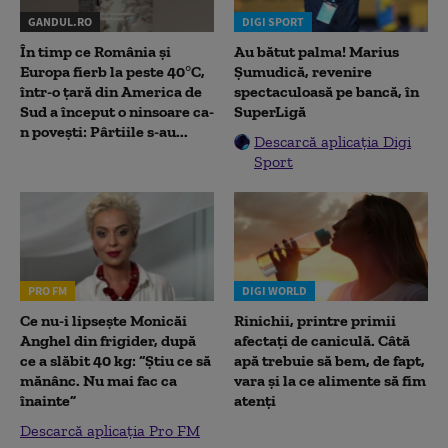
GANDUL.RO
DIGI SPORT
În timp ce România și
Au bătut palma! Marius
Europa fierb la peste 40°C,
Șumudică, revenire
într-o țară din America de
spectaculoasă pe bancă, în
Sud a început o ninsoare ca-
SuperLigă
n povești: Pârtiile s-au...
Descarcă aplicația Digi
Sport
PRO FM
DIGI WORLD
Ce nu-i lipsește Monicăi
Rinichii, printre primii
Anghel din frigider, după
afectați de caniculă. Câtă
ce a slăbit 40 kg: “Știu ce să
apă trebuie să bem, de fapt,
mănânc. Nu mai fac ca
vara și la ce alimente să fim
înainte”
atenți
Descarcă aplicația Pro FM