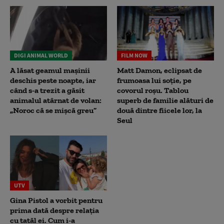
DIGI ANIMAL WORLD
FILM NOW
A lăsat geamul mașinii
Matt Damon, eclipsat de
deschis peste noapte, iar
frumoasa lui soție, pe
când s-a trezit a găsit
covorul roșu. Tablou
animalul atârnat de volan:
superb de familie alături de
„Noroc că se mișcă greu”
două dintre fiicele lor, la
Seul
UTV
Gina Pistol a vorbit pentru
prima dată despre relația
cu tatăl ei. Cum i-a