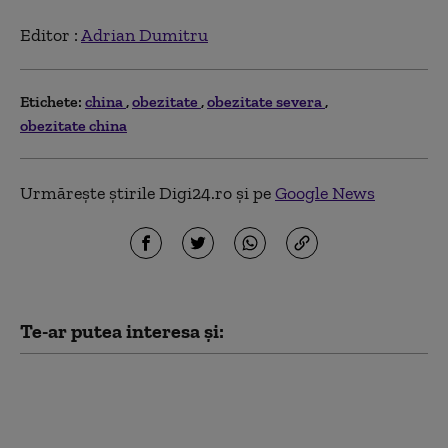
Editor :
Adrian Dumitru
Etichete:
china
obezitate
obezitate severa
obezitate china
Urmărește știrile Digi24.ro și pe
Google News
Te-ar putea interesa și:
Routerele unei mărci
chinezești conțin o
portiță de acces