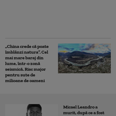
Tratamentul obezităţii
prin chirurgie
bariatrică. „Nu operăm
doar un stomac, ci le
redăm pacienţilor
sănătatea şi viaţa”
„China crede că poate
îmblânzi natura”. Cel
mai mare baraj din
lume, într-o zonă
seismică. Risc major
pentru sute de
milioane de oameni
Micael Leandro a
murit, după ce a fost