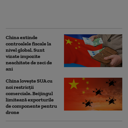
ascunsă care face
rețeaua vulnerabilă:
comunică la fiecare 35
de secunde
China extinde
controalele fiscale la
nivel global. Sunt
vizate impozite
neachitate de zeci de
ani
China lovește SUA cu
noi restricții
comerciale. Beijingul
limitează exporturile
de componente pentru
drone