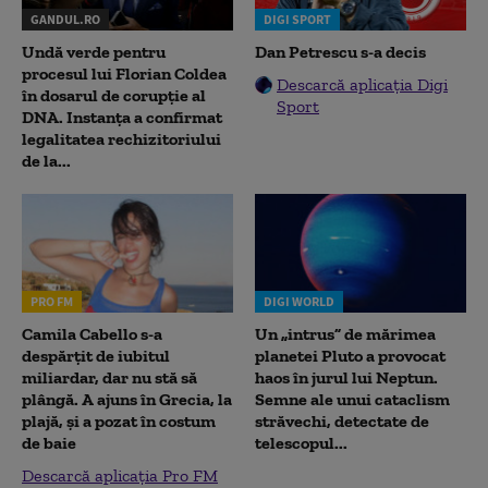
GANDUL.RO
DIGI SPORT
Undă verde pentru
Dan Petrescu s-a decis
procesul lui Florian Coldea
Descarcă aplicația Digi
în dosarul de corupție al
Sport
DNA. Instanța a confirmat
legalitatea rechizitoriului
de la...
PRO FM
DIGI WORLD
Camila Cabello s-a
Un „intrus” de mărimea
despărțit de iubitul
planetei Pluto a provocat
miliardar, dar nu stă să
haos în jurul lui Neptun.
plângă. A ajuns în Grecia, la
Semne ale unui cataclism
plajă, și a pozat în costum
străvechi, detectate de
de baie
telescopul...
Descarcă aplicația Pro FM