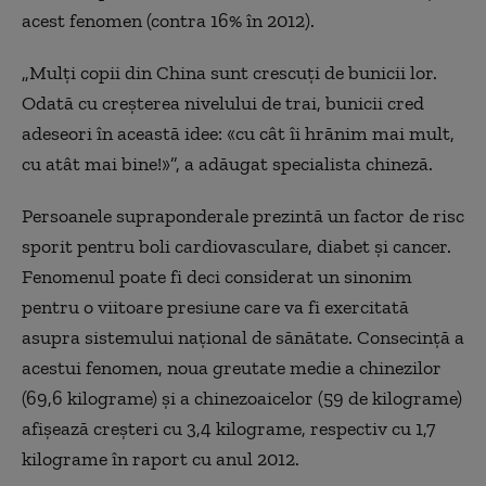
acest fenomen (contra 16% în 2012).
„Mulţi copii din China sunt crescuţi de bunicii lor.
Odată cu creşterea nivelului de trai, bunicii cred
adeseori în această idee: «cu cât îi hrănim mai mult,
cu atât mai bine!»”, a adăugat specialista chineză.
Persoanele supraponderale prezintă un factor de risc
sporit pentru boli cardiovasculare, diabet şi cancer.
Fenomenul poate fi deci considerat un sinonim
pentru o viitoare presiune care va fi exercitată
asupra sistemului naţional de sănătate. Consecinţă a
acestui fenomen, noua greutate medie a chinezilor
(69,6 kilograme) şi a chinezoaicelor (59 de kilograme)
afişează creşteri cu 3,4 kilograme, respectiv cu 1,7
kilograme în raport cu anul 2012.