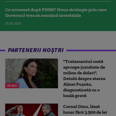
Ce urmează după PNRR? Noua strategie prin care
Guvernul vrea să mențină investițiile
05.08.2026
PARTENERII NOȘTRI
"Tratamentul costă
aproape jumătate de
milion de dolari".
Detalii despre starea
Alinei Pușcău,
PE ROZ
diagnosticată cu o
boală gravă
Cornel Dinu, lăsat
lunar fără 3.500 de lei