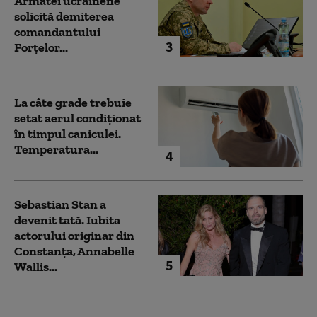
Armatei ucrainene
solicită demiterea
comandantului
3
Forțelor...
La câte grade trebuie
setat aerul condiționat
în timpul caniculei.
Temperatura...
4
Sebastian Stan a
devenit tată. Iubita
actorului originar din
Constanța, Annabelle
5
Wallis...