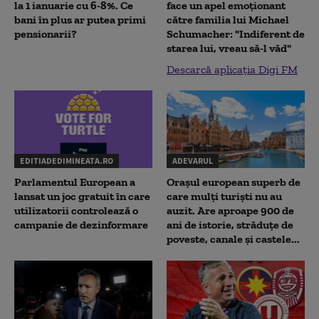
la 1 ianuarie cu 6-8%. Ce
face un apel emoționant
bani în plus ar putea primi
către familia lui Michael
pensionarii?
Schumacher: "Indiferent de
starea lui, vreau să-l văd"
Descarcă aplicația Digi FM
EDITIADEDIMINEATA.RO
ADEVARUL
Parlamentul European a
Orașul european superb de
lansat un joc gratuit în care
care mulți turiști nu au
utilizatorii controlează o
auzit. Are aproape 900 de
campanie de dezinformare
ani de istorie, străduțe de
poveste, canale și castele...