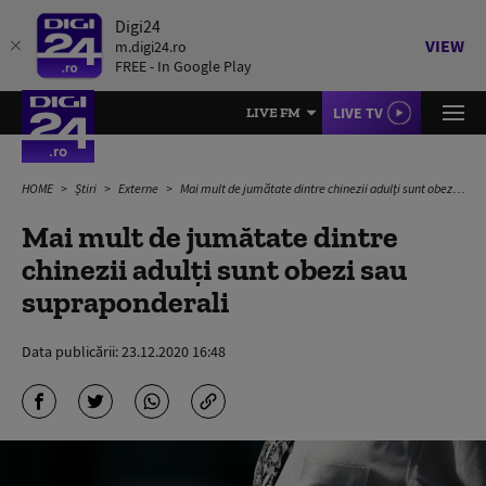
Digi24
VIEW
m.digi24.ro
FREE - In Google Play
LIVE TV
LIVE FM
HOME
Știri
Externe
Mai mult de jumătate dintre chinezii adulți sunt obezi sau supraponderali
Mai mult de jumătate dintre
chinezii adulți sunt obezi sau
supraponderali
Data publicării:
23.12.2020 16:48