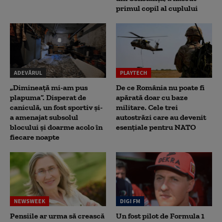
primul copil al cuplului
ADEVĂRUL
PLAYTECH
„Dimineață mi-am pus
De ce România nu poate fi
plapuma”. Disperat de
apărată doar cu baze
caniculă, un fost sportiv și-
militare. Cele trei
a amenajat subsolul
autostrăzi care au devenit
blocului și doarme acolo în
esențiale pentru NATO
fiecare noapte
NEWSWEEK
DIGI FM
Pensiile ar urma să crească
Un fost pilot de Formula 1