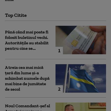
Top Citite
Până când mai poate fi
folosit buletinul vechi.
Autoritățile au stabilit
pentru cine se...
1
A treia cea mai mică
țară din lume și-a
schimbat numele după
mai bine de jumătate
2
de secol
Noul Comandant-șef al