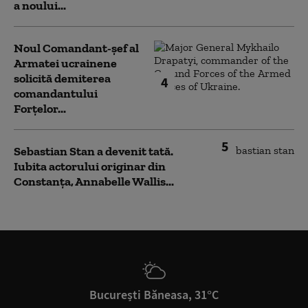
a noului...
Noul Comandant-șef al
Armatei ucrainene
solicită demiterea
4
comandantului
Forțelor...
5
Sebastian Stan a devenit tată.
Iubita actorului originar din
Constanța, Annabelle Wallis...
București Băneasa, 31°C