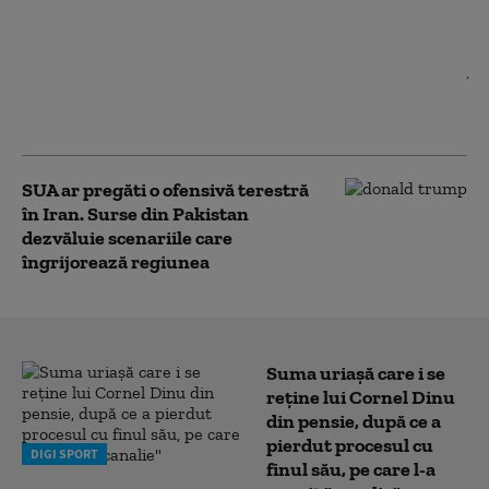
Negocieri între SUA și
Iran, anunță
Pakistanul
SUA ar pregăti o ofensivă terestră
în Iran. Surse din Pakistan
dezvăluie scenariile care
îngrijorează regiunea
Suma uriașă care i se
reține lui Cornel Dinu
din pensie, după ce a
pierdut procesul cu
DIGI SPORT
finul său, pe care l-a