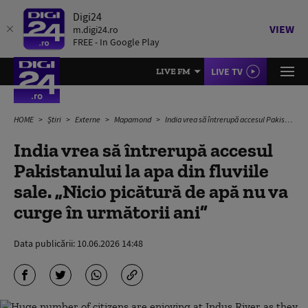
Digi24
VIEW
m.digi24.ro
FREE - In Google Play
LIVE TV
LIVE FM
HOME
Știri
Externe
Mapamond
India vrea să întrerupă accesul Pakistanului la apa din fluviile sale. „Nicio picătură de apă nu va curge în următorii ani”
India vrea să întrerupă accesul
Pakistanului la apa din fluviile
sale. „Nicio picătură de apă nu va
curge în următorii ani”
Data publicării:
10.06.2026 14:48