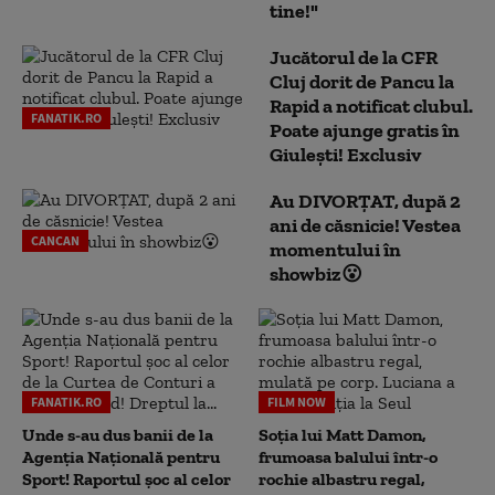
tine!"
Jucătorul de la CFR
Cluj dorit de Pancu la
Rapid a notificat clubul.
FANATIK.RO
Poate ajunge gratis în
Giulești! Exclusiv
Au DIVORȚAT, după 2
ani de căsnicie! Vestea
CANCAN
momentului în
showbiz😮
FANATIK.RO
FILM NOW
Unde s-au dus banii de la
Soția lui Matt Damon,
Agenția Națională pentru
frumoasa balului într-o
Sport! Raportul șoc al celor
rochie albastru regal,