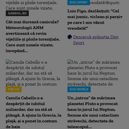
DIGI SPORT
Luis Figo, dezlănțuit: "Cel
GANDUL.RO
mai josnic, viclean și parșiv
Cât mai durează canicula?
pe care l-am văzut
Meteorologii ANM
vreodată!"
avertizează că revin
Descarcă aplicația Digi
vijeliile și ploile torențiale.
Sport
Care sunt zonele vizate,
începând...
PRO FM
DIGI WORLD
Camila Cabello s-a
Un „intrus” de mărimea
despărțit de iubitul
planetei Pluto a provocat
miliardar, dar nu stă să
haos în jurul lui Neptun.
plângă. A ajuns în Grecia, la
Semne ale unui cataclism
plajă, și a pozat în costum
străvechi, detectate de
de baie
telescopul...