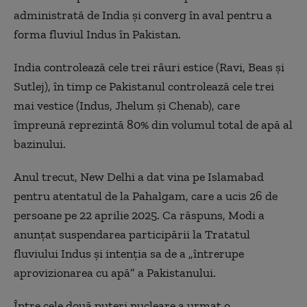
administrată de India şi converg în aval pentru a
forma fluviul Indus în Pakistan.
India controlează cele trei râuri estice (Ravi, Beas şi
Sutlej), în timp ce Pakistanul controlează cele trei
mai vestice (Indus, Jhelum şi Chenab), care
împreună reprezintă 80% din volumul total de apă al
bazinului.
Anul trecut, New Delhi a dat vina pe Islamabad
pentru atentatul de la Pahalgam, care a ucis 26 de
persoane pe 22 aprilie 2025. Ca răspuns, Modi a
anunţat suspendarea participării la Tratatul
fluviului Indus şi intenţia sa de a „întrerupe
aprovizionarea cu apă” a Pakistanului.
Între cele două puteri nucleare a urmat o