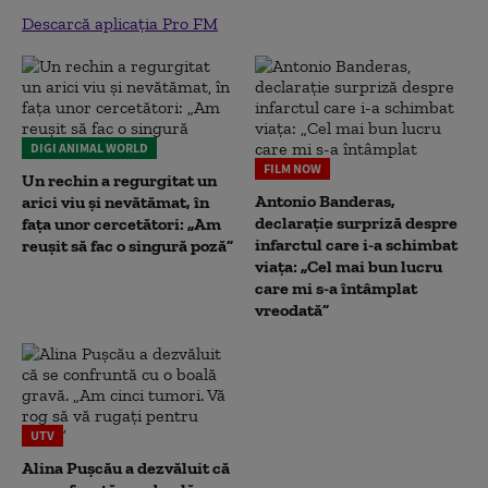
Descarcă aplicația Pro FM
DIGI ANIMAL WORLD
FILM NOW
Un rechin a regurgitat un
Antonio Banderas,
arici viu și nevătămat, în
declarație surpriză despre
fața unor cercetători: „Am
infarctul care i-a schimbat
reușit să fac o singură poză”
viața: „Cel mai bun lucru
care mi s-a întâmplat
vreodată”
UTV
Alina Pușcău a dezvăluit că