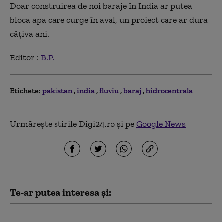
Doar construirea de noi baraje în India ar putea
bloca apa care curge în aval, un proiect care ar dura
câţiva ani.
Editor :
B.P.
Etichete:
pakistan
india
fluviu
baraj
hidrocentrala
Urmărește știrile Digi24.ro și pe
Google News
Te-ar putea interesa și:
„China crede că poate