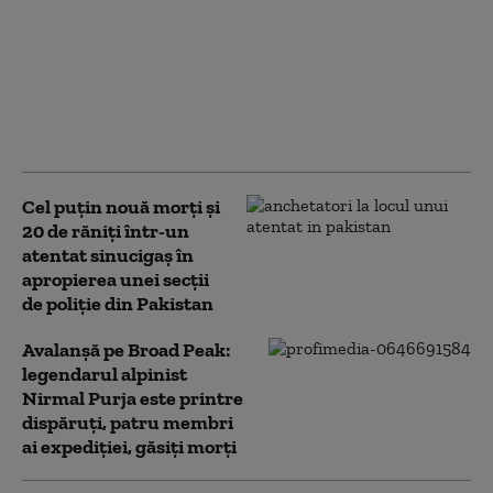
îmblânzi natura”. Cel
mai mare baraj din
lume, într-o zonă
seismică. Risc major
pentru sute de
milioane de oameni
Cel puţin nouă morţi şi
20 de răniţi într-un
atentat sinucigaş în
apropierea unei secţii
de poliţie din Pakistan
Avalanșă pe Broad Peak:
legendarul alpinist
Nirmal Purja este printre
dispăruți, patru membri
ai expediției, găsiți morți