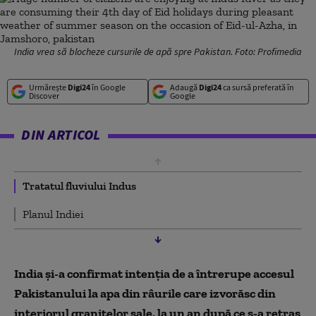
India vrea să blocheze cursurile de apă spre Pakistan. Foto: Profimedia
Urmărește
Digi24
în Google
Adaugă
Digi24
ca sursă preferată în
Discover
Google
DIN ARTICOL
Tratatul fluviului Indus
Planul Indiei
India şi-a confirmat intenţia de a întrerupe accesul
Pakistanului la apa din râurile care izvorăsc din
interiorul graniţelor sale, la un an după ce s-a retras