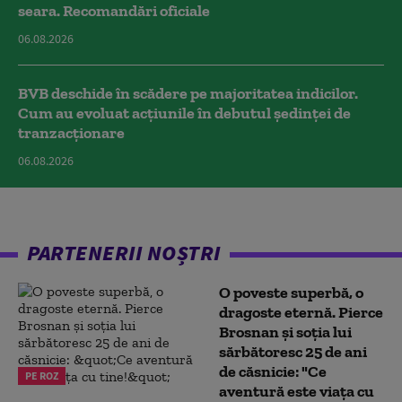
seara. Recomandări oficiale
06.08.2026
BVB deschide în scădere pe majoritatea indicilor.
Cum au evoluat acțiunile în debutul ședinței de
tranzacționare
06.08.2026
PARTENERII NOȘTRI
O poveste superbă, o
dragoste eternă. Pierce
Brosnan și soția lui
sărbătoresc 25 de ani
de căsnicie: "Ce
PE ROZ
aventură este viața cu