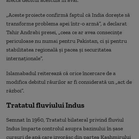
afecta debitul acestuia în aval.
„Aceste proiecte confirmă faptul că India doreşte să
transforme problema apei într-o armă”, a declarat
Tahir Andrabi presei, „ceea ce ar avea consecinţe
periculoase nu numai pentru Pakistan, ci şi pentru
stabilitatea regională şi pacea şi securitatea
internaţionale”.
Islamabadul reiterează că orice încercare de a
modifica debitul râurilor ar fi considerată un „act de
război”.
Tratatul fluviului Indus
Semnat în 1960, Tratatul bilateral privind fluviul
Indus împarte controlul asupra bazinului în şase
cursuri de apă care izvorăsc din partea Kashmirului