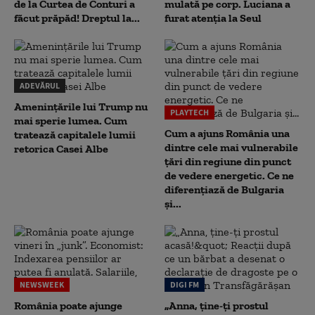
de la Curtea de Conturi a
mulată pe corp. Luciana a
făcut prăpăd! Dreptul la...
furat atenția la Seul
ADEVĂRUL
Amenințările lui Trump nu
PLAYTECH
mai sperie lumea. Cum
Cum a ajuns România una
tratează capitalele lumii
dintre cele mai vulnerabile
retorica Casei Albe
țări din regiune din punct
de vedere energetic. Ce ne
diferențiază de Bulgaria
și...
NEWSWEEK
DIGI FM
România poate ajunge
„Anna, ţine-ţi prostul