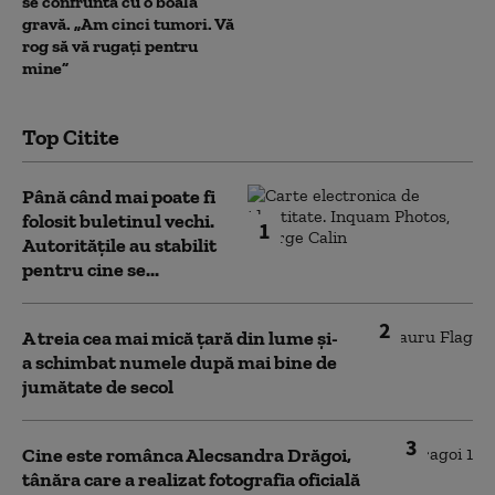
se confruntă cu o boală
gravă. „Am cinci tumori. Vă
rog să vă rugați pentru
mine”
Top Citite
Până când mai poate fi
folosit buletinul vechi.
1
Autoritățile au stabilit
pentru cine se...
2
A treia cea mai mică țară din lume și-
a schimbat numele după mai bine de
jumătate de secol
3
Cine este românca Alecsandra Drăgoi,
tânăra care a realizat fotografia oficială