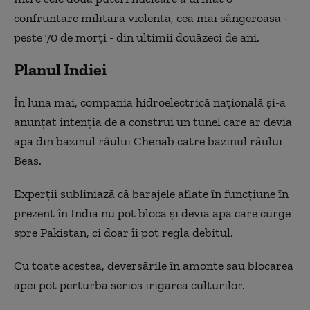
confruntare militară violentă, cea mai sângeroasă -
peste 70 de morţi - din ultimii douăzeci de ani.
Planul Indiei
În luna mai, compania hidroelectrică naţională şi-a
anunţat intenţia de a construi un tunel care ar devia
apa din bazinul râului Chenab către bazinul râului
Beas.
Experţii subliniază că barajele aflate în funcţiune în
prezent în India nu pot bloca şi devia apa care curge
spre Pakistan, ci doar îi pot regla debitul.
Cu toate acestea, deversările în amonte sau blocarea
apei pot perturba serios irigarea culturilor.