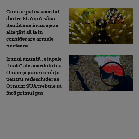
Cum ar putea acordul
dintre SUA și Arabia
Saudită să încurajeze
alte țări să ia în
considerare armele
nucleare
Iranul anunță „etapele
finale” ale acordului cu
Oman și pune condiții
pentru redeschiderea
Ormuz: SUA trebuie să
facă primul pas
Netanyahu îi spune
direct lui Trump că
respinge planul pentru
Gaza și lansează un