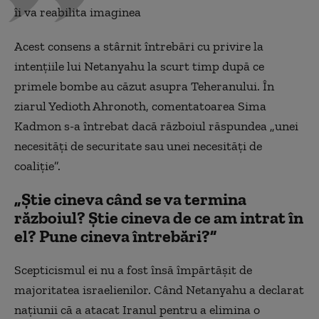
îi va reabilita imaginea
Acest consens a stârnit întrebări cu privire la
intențiile lui Netanyahu la scurt timp după ce
primele bombe au căzut asupra Teheranului. În
ziarul Yedioth Ahronoth, comentatoarea Sima
Kadmon s-a întrebat dacă războiul răspundea „unei
necesități de securitate sau unei necesități de
coaliție”.
„Știe cineva când se va termina
războiul? Știe cineva de ce am intrat în
el? Pune cineva întrebări?”
Scepticismul ei nu a fost însă împărtășit de
majoritatea israelienilor. Când Netanyahu a declarat
națiunii că a atacat Iranul pentru a elimina o