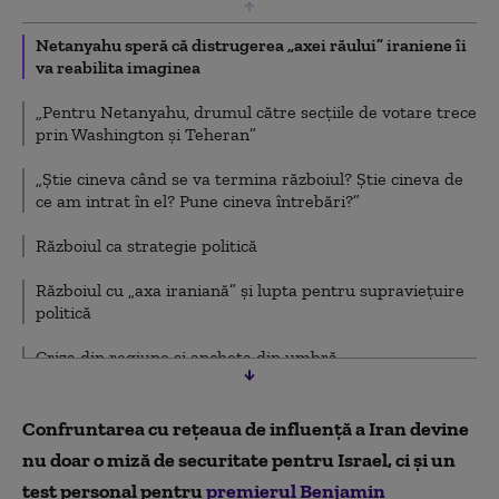
Netanyahu speră că distrugerea „axei răului” iraniene îi
va reabilita imaginea
„Pentru Netanyahu, drumul către secțiile de votare trece
prin Washington și Teheran”
„Știe cineva când se va termina războiul? Știe cineva de
ce am intrat în el? Pune cineva întrebări?”
Războiul ca strategie politică
Războiul cu „axa iraniană” și lupta pentru supraviețuire
politică
Criza din regiune și ancheta din umbră
Confruntarea cu rețeaua de influență a
Iran
devine
nu doar o miză de securitate pentru
Israel
, ci și un
test personal pentru
premierul
Benjamin