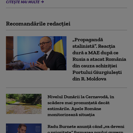
CITEȘTE MAI MULTE
Recomandările redacţiei
„Propagandă
stalinistă”. Reacția
dură a MAE după ce
Rusia a atacat România
din cauza achiziției
Portului Giurgiulești
din R. Moldova
Nivelul Dunării la Cernavodă, în
scădere mai pronunțată decât
estimările. Apele Române
monitorizează situația
Radu Burnete anunță când „va deveni
o prioritate” formarea noului guvern.