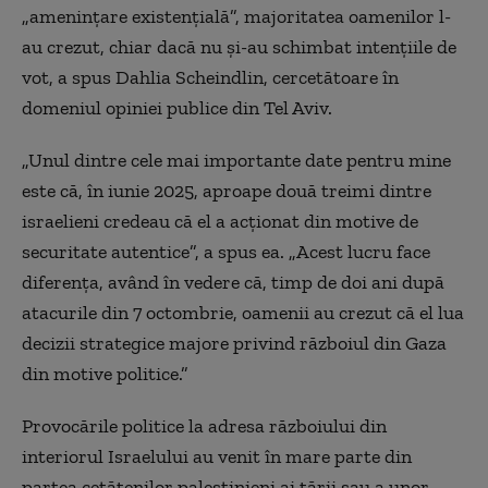
„amenințare existențială”, majoritatea oamenilor l-
au crezut, chiar dacă nu și-au schimbat intențiile de
vot, a spus Dahlia Scheindlin, cercetătoare în
domeniul opiniei publice din Tel Aviv.
„Unul dintre cele mai importante date pentru mine
este că, în iunie 2025, aproape două treimi dintre
israelieni credeau că el a acționat din motive de
securitate autentice”, a spus ea. „Acest lucru face
diferența, având în vedere că, timp de doi ani după
atacurile din 7 octombrie, oamenii au crezut că el lua
decizii strategice majore privind războiul din Gaza
din motive politice.”
Provocările politice la adresa războiului din
interiorul Israelului au venit în mare parte din
partea cetățenilor palestinieni ai țării sau a unor