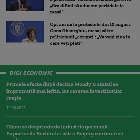
„Era dificil să aducem partidele la
masă”
Opt ani de la protestele din 10 august.
Oana Gheorghiu, mesaj către
politicienii „corupți”: „Va veni ziua în
care veţi plăti”
DIGI ECONOMIC
Primele efecte după decizia Moody's: statul se
împrumută mai ieftin, iar cererea investitorilor
crește
10.08.2026
China se desprinde de industria germană.
Exporturile Berlinului către Beijing continuă să