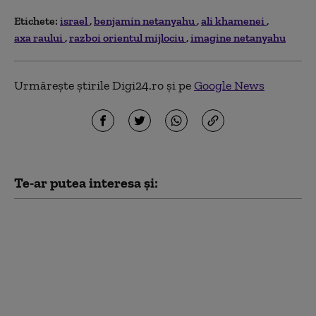
Etichete:
israel
benjamin netanyahu
ali khamenei
axa raului
razboi orientul mijlociu
imagine netanyahu
Urmărește știrile Digi24.ro și pe
Google News
Te-ar putea interesa și:
Experţi ONU: În ciuda
armistiţiului,
„genocidul continuă”
în Fâşia Gaza, cu peste
1.200 de morţi în 10
luni