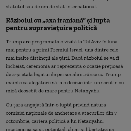
statutul său de om de stat internațional.
Războiul cu „axa iraniană” și lupta
pentru supraviețuire politică
Trump are programată o vizită la Tel Aviv în luna
mai pentru a primi Premiul Israel, una dintre cele
mai înalte distincții ale țării. Dacă războiul se va fi
încheiat, ceremonia ar reprezenta o ocazie prețioasă
de a-și etala legăturile personale strânse cu Trump
înainte ca alegătorii să ia o decizie într-un scrutin cu
miză deosebit de mare pentru Netanyahu.
Cu țara angajată într-o luptă privind natura
comisiei naționale de anchetare a atacurilor din 7
octombrie, cariera politică a lui Netanyahu,
moștenirea sa și, potențial, chiar și libertatea sa