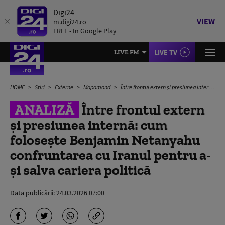
Digi24
VIEW
m.digi24.ro
FREE - In Google Play
LIVE TV
LIVE FM
HOME
Știri
Externe
Mapamond
Între frontul extern și presiunea internă: cum folosește Benjamin Netanyahu confruntarea cu Iranul pentru a-și salva cariera politică
ANALIZĂ
Între frontul extern
și presiunea internă: cum
folosește Benjamin Netanyahu
confruntarea cu Iranul pentru a-
și salva cariera politică
Data publicării:
24.03.2026 07:00