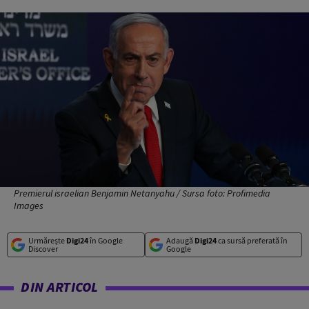
Premierul israelian Benjamin Netanyahu / Sursa foto: Profimedia
Images
Urmărește
Digi24
în Google
Adaugă
Digi24
ca sursă preferată în
Discover
Google
DIN ARTICOL