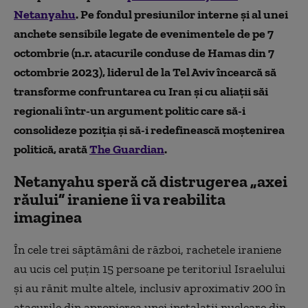
Netanyahu
. Pe fondul presiunilor interne și al unei
anchete sensibile legate de evenimentele de pe 7
octombrie (n.r. atacurile conduse de Hamas din 7
octombrie 2023), liderul de la Tel Aviv încearcă să
transforme confruntarea cu Iran și cu aliații săi
regionali într-un argument politic care să-i
consolideze poziția și să-i redefinească moștenirea
politică, arată
The Guardian
.
Netanyahu speră că distrugerea „axei
răului” iraniene îi va reabilita
imaginea
În cele trei săptămâni de război, rachetele iraniene
au ucis cel puțin 15 persoane pe teritoriul Israelului
și au rănit multe altele, inclusiv aproximativ 200 în
atacurile din apropierea unei instalații nucleare din