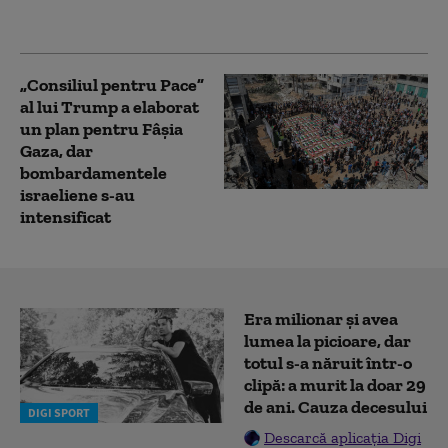
avertisment pentru
Hamas
„Consiliul pentru Pace”
al lui Trump a elaborat
un plan pentru Fâșia
Gaza, dar
bombardamentele
israeliene s-au
intensificat
Era milionar și avea
lumea la picioare, dar
totul s-a năruit într-o
clipă: a murit la doar 29
de ani. Cauza decesului
DIGI SPORT
Descarcă aplicația Digi