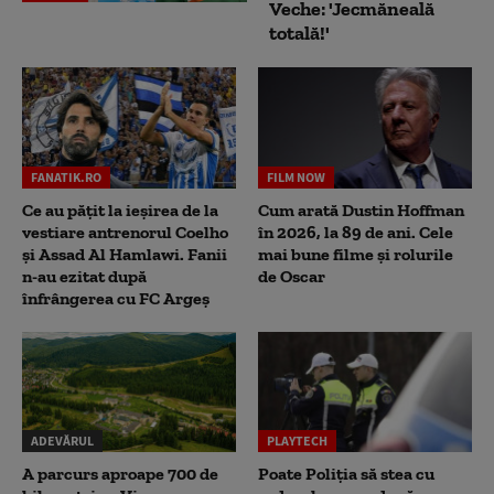
Veche: 'Jecmăneală
totală!'
FANATIK.RO
FILM NOW
Ce au pățit la ieșirea de la
Cum arată Dustin Hoffman
vestiare antrenorul Coelho
în 2026, la 89 de ani. Cele
și Assad Al Hamlawi. Fanii
mai bune filme și rolurile
n-au ezitat după
de Oscar
înfrângerea cu FC Argeș
ADEVĂRUL
PLAYTECH
A parcurs aproape 700 de
Poate Poliția să stea cu