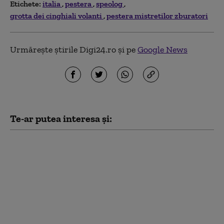
Etichete:
italia
pestera
speolog
grotta dei cinghiali volanti
pestera mistretilor zburatori
Urmărește știrile Digi24.ro și pe
Google News
Te-ar putea interesa și:
Tensiuni maxime în
Schengen. Spania
impune controale la
frontieră pentru
călătorii din Italia,
după măsurile luate de
Roma