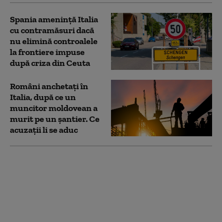
Spania ameninţă Italia
cu contramăsuri dacă
nu elimină controalele
la frontiere impuse
după criza din Ceuta
Români anchetați în
Italia, după ce un
muncitor moldovean a
murit pe un șantier. Ce
acuzații li se aduc
Avertisment de
călătorie pentru
românii care merg în
Italia. Precizările MAE