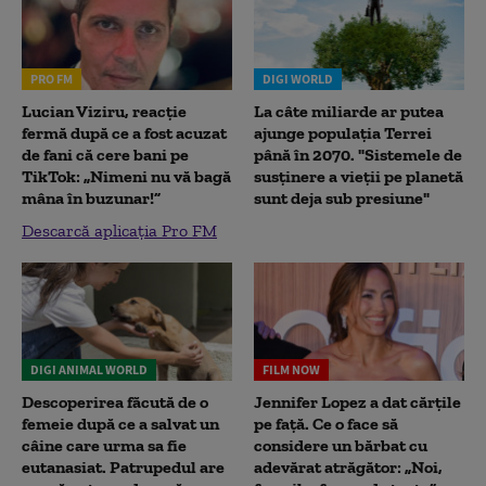
PRO FM
DIGI WORLD
Lucian Viziru, reacție
La câte miliarde ar putea
fermă după ce a fost acuzat
ajunge populația Terrei
de fani că cere bani pe
până în 2070. "Sistemele de
TikTok: „Nimeni nu vă bagă
susținere a vieții pe planetă
mâna în buzunar!”
sunt deja sub presiune"
Descarcă aplicația Pro FM
DIGI ANIMAL WORLD
FILM NOW
Descoperirea făcută de o
Jennifer Lopez a dat cărțile
femeie după ce a salvat un
pe față. Ce o face să
câine care urma sa fie
considere un bărbat cu
eutanasiat. Patrupedul are
adevărat atrăgător: „Noi,