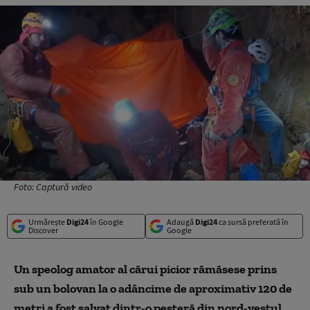
Foto: Captură video
Urmărește
Digi24
în Google
Adaugă
Digi24
ca sursă preferată în
Discover
Google
Un speolog amator al cărui picior rămăsese prins
sub un bolovan la o adâncime de aproximativ 120 de
metri a fost salvat dintr-o peşteră din nord-vestul