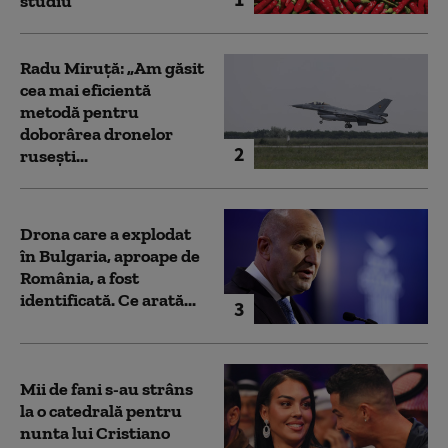
studiu
Radu Miruță: „Am găsit
cea mai eficientă
metodă pentru
doborârea dronelor
2
rusești...
Drona care a explodat
în Bulgaria, aproape de
România, a fost
identificată. Ce arată...
3
Mii de fani s-au strâns
la o catedrală pentru
nunta lui Cristiano