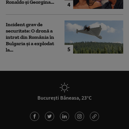
Ronaldo şi Georgina...
4
Incident grav de
securitate: O dronă a
intrat din România în
Bulgaria şi a explodat
5
la...
București Băneasa, 23°C