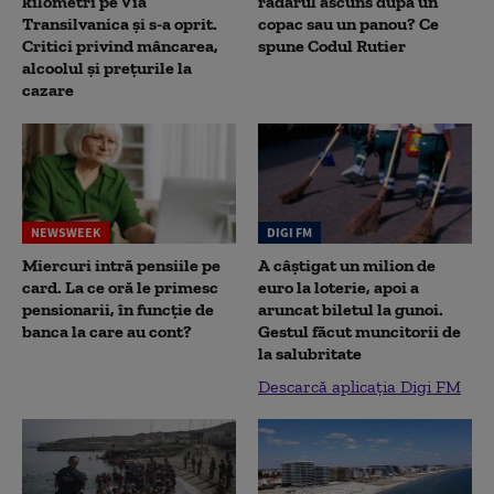
kilometri pe Via
radarul ascuns după un
Transilvanica și s-a oprit.
copac sau un panou? Ce
Critici privind mâncarea,
spune Codul Rutier
alcoolul și prețurile la
cazare
NEWSWEEK
DIGI FM
Miercuri intră pensiile pe
A câștigat un milion de
card. La ce oră le primesc
euro la loterie, apoi a
pensionarii, în funcție de
aruncat biletul la gunoi.
banca la care au cont?
Gestul făcut muncitorii de
la salubritate
Descarcă aplicația Digi FM