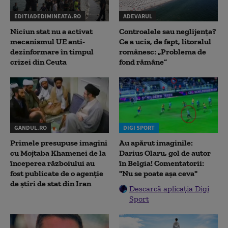
EDITIADEDIMINEATA.RO
ADEVARUL
Niciun stat nu a activat
Controalele sau neglijența?
mecanismul UE anti-
Ce a ucis, de fapt, litoralul
dezinformare în timpul
românesc: „Problema de
crizei din Ceuta
fond rămâne”
GANDUL.RO
DIGI SPORT
Primele presupuse imagini
Au apărut imaginile:
cu Mojtaba Khamenei de la
Darius Olaru, gol de autor
începerea războiului au
în Belgia! Comentatorii:
fost publicate de o agenție
"Nu se poate așa ceva"
de știri de stat din Iran
Descarcă aplicația Digi
Sport