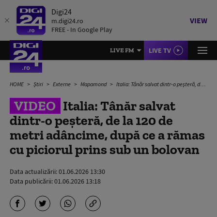
Digi24
VIEW
m.digi24.ro
FREE - In Google Play
LIVE TV
LIVE FM
HOME
Știri
Externe
Mapamond
Italia: Tânăr salvat dintr-o peșteră, de la 120 de metri adâncime, după ce a rămas cu piciorul prins sub un bolovan
VIDEO
Italia: Tânăr salvat
dintr-o peșteră, de la 120 de
metri adâncime, după ce a rămas
cu piciorul prins sub un bolovan
Data actualizării:
01.06.2026 13:30
Data publicării:
01.06.2026 13:18