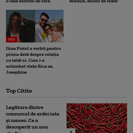
o rasă extrem de rară
femeile, facem de toate”
UTV
Gina Pistol a vorbit pentru
prima dată despre relația
cu tatăl ei. Cum i-a
schimbat viața fiica sa,
Josephine
Top Citite
Legătura dintre
consumul de ardei iute
și cancer. Ce a
descoperit un nou
1