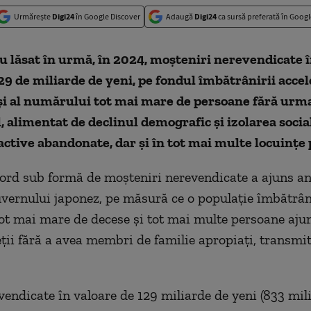
Urmărește
Digi24
în Google Discover
Adaugă
Digi24
ca sursă preferată în Googl
u lăsat în urmă, în 2024, moșteniri nerevendicate î
29 de miliarde de yeni, pe fondul îmbătrânirii accel
și al numărului tot mai mare de persoane fără urma
alimentat de declinul demografic și izolarea social
 active abandonate, dar și în tot mai multe locuințe 
rd sub formă de moşteniri nerevendicate a ajuns anu
uvernului japonez, pe măsură ce o populaţie îmbătrân
t mai mare de decese şi tot mai multe persoane ajun
ieţii fără a avea membri de familie apropiaţi, transmi
vendicate în valoare de 129 miliarde de yeni (833 mil