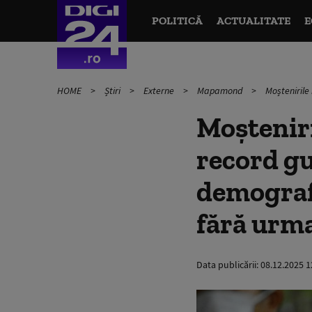
POLITICĂ
ACTUALITATE
E
HOME
Știri
Externe
Mapamond
Moștenirile
Moștenir
record gu
demografi
fără urm
Data publicării:
08.12.2025 1