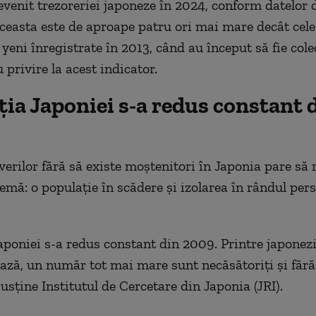
revenit trezoreriei japoneze în 2024, conform datelor 
easta este de aproape patru ori mai mare decât cele
yeni înregistrate în 2013, când au început să fie cole
u privire la acest indicator.
ia Japoniei s-a redus constant 
erilor fără să existe moştenitori în Japonia pare să r
emă: o populaţie în scădere şi izolarea în rândul per
aponiei s-a redus constant din 2009. Printre japonezi
ază, un număr tot mai mare sunt necăsătoriţi şi fără
usţine Institutul de Cercetare din Japonia (JRI).