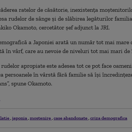
ăderea ratelor de căsătorie, inexistenţa moştenitorilo
psa rudelor de sânge şi de slăbirea legăturilor familia
kiko Okamoto, cercetător şef adjunct la JRI.
mografică a Japoniei arată un număr tot mai mare d
ă în vârf, care au nevoie de niveluri tot mai mari de î
a rudelor apropiate este adesea tot ce pot face oameni
a persoanele în vârstă fără familie să îşi încredinţez
ans”, spune Okamoto.
.
latie
japonia
mostenire
case abandonate
criza demografica