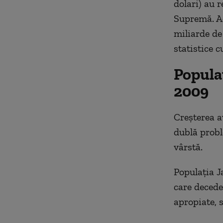
dolari) au 
Supremă. Ac
miliarde de 
statistice c
Populaţ
2009
Creşterea av
dublă probl
vârstă.
Populaţia J
care decede
apropiate, s