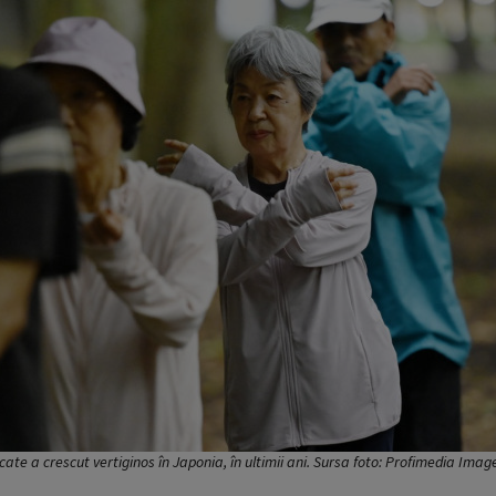
ate a crescut vertiginos în Japonia, în ultimii ani. Sursa foto: Profimedia Imag