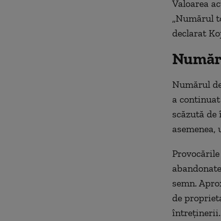
Valoarea ac
„Numărul to
declarat Ko
Număru
Numărul dec
a continuat 
scăzută de 
asemenea, 
Provocările
abandonate,
semn. Aprox
de propriet
întreţinerii.