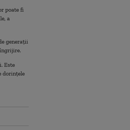
r poate fi
le, a
e generaţii
ngrijire.
i. Este
e dorinţele