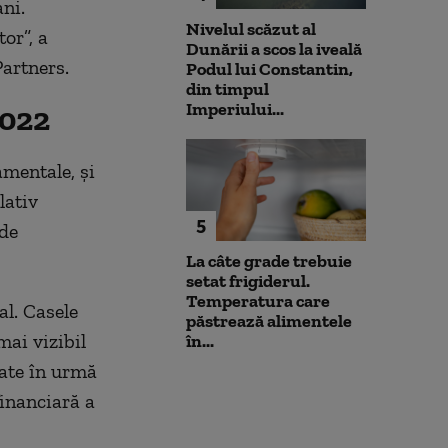
ni.
Nivelul scăzut al
or”, a
Dunării a scos la iveală
artners.
Podul lui Constantin,
din timpul
Imperiului...
2022
mentale, şi
lativ
5
 de
La câte grade trebuie
setat frigiderul.
Temperatura care
al. Casele
păstrează alimentele
mai vizibil
în...
ate în urmă
financiară a