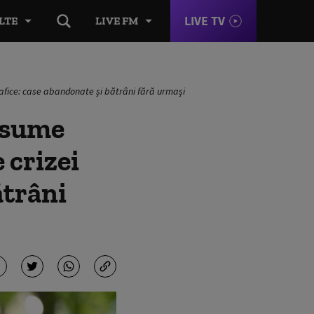
LIVE TV
LTE
LIVE FM
rafice: case abandonate și bătrâni fără urmași
 sume
 crizei
ătrâni