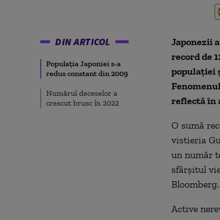
DIN ARTICOL
Japonezii a
record de 1
Populaţia Japoniei s-a
populației 
redus constant din 2009
Fenomenul, 
Numărul deceselor a
reflectă în
crescut brusc în 2022
O sumă reco
vistieria G
un număr to
sfârşitul v
Bloomberg.
Active nere