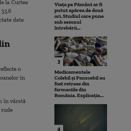
de la Curtea
Viața pe Pământ ar fi
putut apărea de două
 33,6
ori. Studiul care pune
ctate date
sub semnul
întrebării...
din
3
eflecte o
Medicamentele
soanelor în
Colebil și Panzcebil au
fost retrase din
farmaciile din
România. Explicația...
i în vârstă
 rude
4