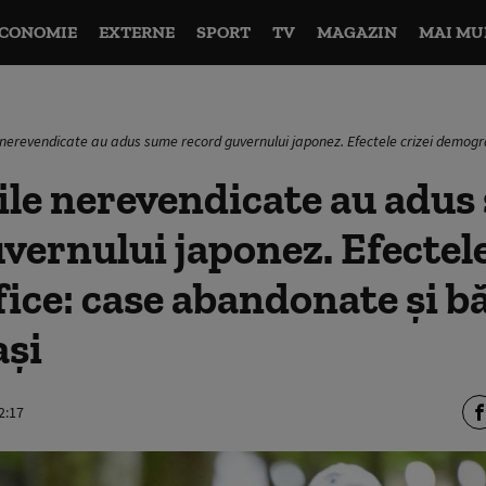
CONOMIE
EXTERNE
SPORT
TV
MAGAZIN
MAI MU
 nerevendicate au adus sume record guvernului japonez. Efectele crizei demog
ile nerevendicate au adus
vernului japonez. Efectele
ce: case abandonate și b
ași
2:17