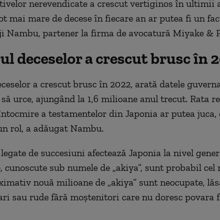
tivelor nerevendicate a crescut vertiginos în ultimii a
t mai mare de decese în fiecare an ar putea fi un fact
ji Nambu, partener la firma de avocatură Miyake & P
l deceselor a crescut brusc în 
eselor a crescut brusc în 2022, arată datele guverna
să urce, ajungând la 1,6 milioane anul trecut. Rata re
întocmire a testamentelor din Japonia ar putea juca,
un rol, a adăugat Nambu.
 legate de succesiuni afectează Japonia la nivel gener
 cunoscute sub numele de „akiya”, sunt probabil cel 
imativ nouă milioane de „akiya” sunt neocupate, lăs
ari sau rude fără moştenitori care nu doresc povara 