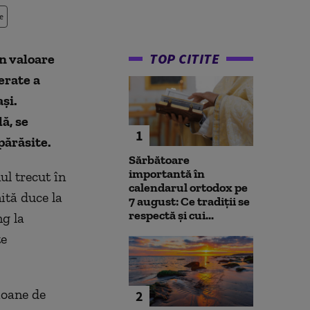
e
TOP CITITE
n valoare
erate a
și.
ă, se
1
părăsite.
Sărbătoare
importantă în
l trecut în
calendarul ortodox pe
ită duce la
7 august: Ce tradiții se
respectă și cui...
g la
te
ioane de
2