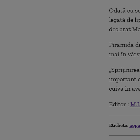
Odată cu sc
legată de li
declarat Ma
Piramida de
mai în vârst
„Sprijinire
important c
cuiva în av
Editor :
M.I
Etichete:
popu