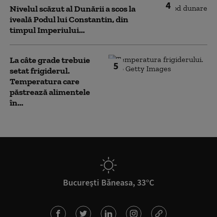
4
Nivelul scăzut al Dunării a scos la
iveală Podul lui Constantin, din
timpul Imperiului...
La câte grade trebuie
5
setat frigiderul.
Temperatura care
păstrează alimentele
în...
București Băneasa, 33°C