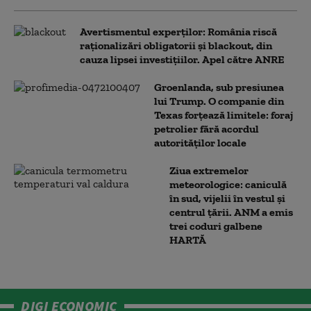
Avertismentul experților: România riscă
raționalizări obligatorii și blackout, din
cauza lipsei investițiilor. Apel către ANRE
Groenlanda, sub presiunea
lui Trump. O companie din
Texas forțează limitele: foraj
petrolier fără acordul
autorităților locale
Ziua extremelor
meteorologice: caniculă
în sud, vijelii în vestul și
centrul țării. ANM a emis
trei coduri galbene
HARTĂ
DIGI ECONOMIC