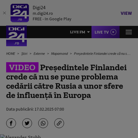
Digi24
VIEW
m.digi24.ro
FREE - In Google Play
LIVE TV
LIVE FM
HOME
Știri
Externe
Mapamond
Președintele Finlandei crede că nu se pune problema cedării către Rusia a unor sfere de influență în Europa
VIDEO
Președintele Finlandei
crede că nu se pune problema
cedării către Rusia a unor sfere
de influență în Europa
Data publicării:
17.02.2025 07:00