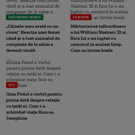
DIGI ANIMAL WORLD
FILM NOW
„Câinele meu arată ca un
Mărturisirea tulburătoare
clovn”. Reacția unei femei
a lui William Shatner. El și
când și-a luat animalul de
fiica lui s-au luptat cu
companie de la salon a
cancerul în același timp.
devenit virală
Cum au învins boala
UTV
Gina Pistol a vorbit pentru
prima dată despre relația
cu tatăl ei. Cum i-a
schimbat viața fiica sa,
Josephine