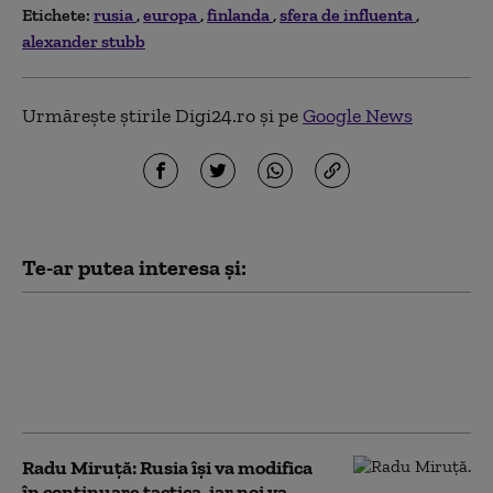
Etichete:
rusia
europa
finlanda
sfera de influenta
alexander stubb
Urmărește știrile Digi24.ro și pe
Google News
Te-ar putea interesa și:
Rusia a încetat aproape complet să
mai folosească tehnică militară
mecanizată în atacuri. Ce se ascunde
în spatele noii tactici
Radu Miruță: Rusia își va modifica
în continuare tactica, iar noi va