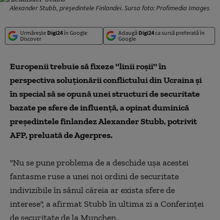
Alexander Stubb, președintele Finlandei. Sursa foto: Profimedia Images
Urmărește
Digi24
în Google
Adaugă
Digi24
ca sursă preferată în
Discover
Google
Europenii trebuie să fixeze ''linii roşii'' în
perspectiva soluţionării conflictului din Ucraina şi
în special să se opună unei structuri de securitate
bazate pe sfere de influenţă, a opinat duminică
preşedintele finlandez Alexander Stubb, potrivit
AFP, preluată de Agerpres.
''Nu se pune problema de a deschide uşa acestei
fantasme ruse a unei noi ordini de securitate
indivizibile în sânul căreia ar exista sfere de
interese'', a afirmat Stubb în ultima zi a Conferinţei
de securitate de la Munchen.