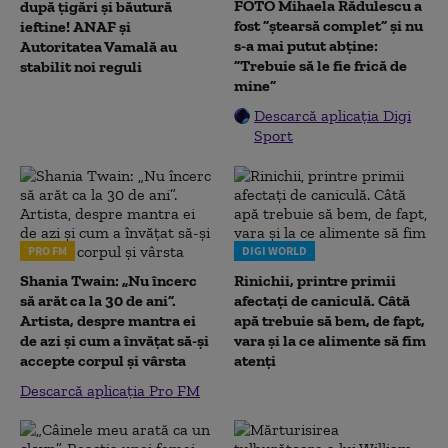
FOTO Mihaela Rădulescu a
după țigări și băutură
fost ”ștearsă complet” și nu
ieftine! ANAF și
s-a mai putut abține:
Autoritatea Vamală au
”Trebuie să le fie frică de
stabilit noi reguli
mine”
Descarcă aplicația Digi
Sport
PRO FM
DIGI WORLD
Shania Twain: „Nu încerc
Rinichii, printre primii
să arăt ca la 30 de ani”.
afectați de caniculă. Câtă
Artista, despre mantra ei
apă trebuie să bem, de fapt,
de azi și cum a învățat să-și
vara și la ce alimente să fim
accepte corpul și vârsta
atenți
Descarcă aplicația Pro FM