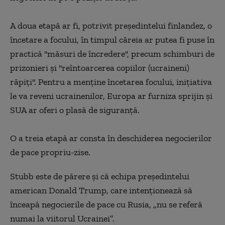
A doua etapă ar fi, potrivit preşedintelui finlandez, o
încetare a focului, în timpul căreia ar putea fi puse în
practică ''măsuri de încredere'', precum schimburi de
prizonieri şi ''reîntoarcerea copiilor (ucraineni)
răpiţi''. Pentru a menţine încetarea focului, iniţiativa
le va reveni ucrainenilor, Europa ar furniza sprijin şi
SUA ar oferi o plasă de siguranţă.
O a treia etapă ar consta în deschiderea negocierilor
de pace propriu-zise.
Stubb este de părere și că echipa președintelui
american Donald Trump, care intenționează să
înceapă negocierile de pace cu Rusia, „nu se referă
numai la viitorul Ucrainei”.