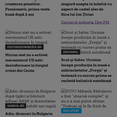
creșterea pensiilor.
singură noapte la hotelul cu
Pensionarii, prima veste
aspect de castel ales de
bună după 2 ani
fiica lui Ion Țiriac
Descarcă aplicația Digi FM
EDITIADEDIMINEATA.RO
ADEVARUL
Niciun stat nu a activat
Scut și Sabie: Ucraina
mecanismul UE anti-
începe producția în masă a
dezinformare în timpul
antirachetelor „Freyja” și
crizei din Ceuta
testează cu succes prima sa
rachetă balistică autohtonă
GANDUL.RO
DIGI SPORT
Adio, drumuri în Bulgaria