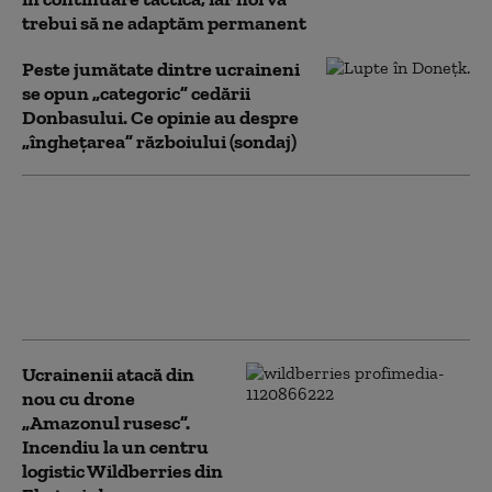
trebui să ne adaptăm permanent
Peste jumătate dintre ucraineni
se opun „categoric” cedării
Donbasului. Ce opinie au despre
„înghețarea” războiului (sondaj)
Serviciile secrete
americane avertizează
că Putin ar putea ataca
o țară NATO încă din
această toamnă (WSJ)
Ucrainenii atacă din
nou cu drone
„Amazonul rusesc”.
Incendiu la un centru
logistic Wildberries din