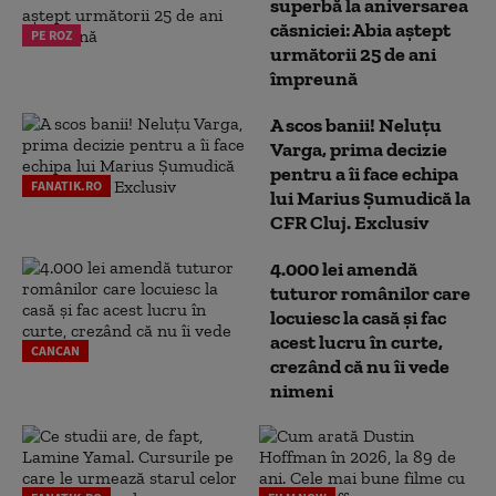
superbă la aniversarea
căsniciei: Abia aștept
PE ROZ
următorii 25 de ani
împreună
A scos banii! Neluțu
Varga, prima decizie
pentru a îi face echipa
FANATIK.RO
lui Marius Șumudică la
CFR Cluj. Exclusiv
4.000 lei amendă
tuturor românilor care
locuiesc la casă și fac
acest lucru în curte,
CANCAN
crezând că nu îi vede
nimeni