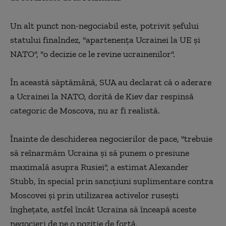
Un alt punct non-negociabil este, potrivit şefului
statului finalndez, ''apartenenţa Ucrainei la UE şi
NATO'', ''o decizie ce le revine ucrainenilor''.
În această săptămână, SUA au declarat că o aderare
a Ucrainei la NATO, dorită de Kiev dar respinsă
categoric de Moscova, nu ar fi realistă.
Înainte de deschiderea negocierilor de pace, ''trebuie
să reînarmăm Ucraina şi să punem o presiune
maximală asupra Rusiei'', a estimat Alexander
Stubb, în special prin sancţiuni suplimentare contra
Moscovei şi prin utilizarea activelor ruseşti
îngheţate, astfel încât Ucraina să înceapă aceste
negocieri de pe o poziţie de forţă.