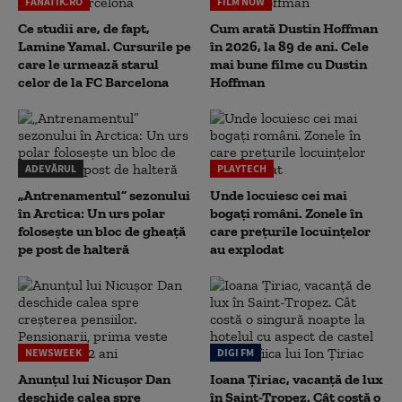
FANATIK.RO
FILM NOW
Ce studii are, de fapt,
Cum arată Dustin Hoffman
Lamine Yamal. Cursurile pe
în 2026, la 89 de ani. Cele
care le urmează starul
mai bune filme cu Dustin
celor de la FC Barcelona
Hoffman
ADEVĂRUL
PLAYTECH
„Antrenamentul” sezonului
Unde locuiesc cei mai
în Arctica: Un urs polar
bogați români. Zonele în
folosește un bloc de gheață
care prețurile locuințelor
pe post de halteră
au explodat
NEWSWEEK
DIGI FM
Anunțul lui Nicușor Dan
Ioana Țiriac, vacanță de lux
deschide calea spre
în Saint-Tropez. Cât costă o