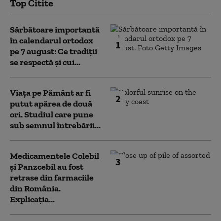
Top Citite
Sărbătoare importantă
în calendarul ortodox
1
pe 7 august: Ce tradiții
se respectă și cui...
Viața pe Pământ ar fi
2
putut apărea de două
ori. Studiul care pune
sub semnul întrebării...
Medicamentele Colebil
3
și Panzcebil au fost
retrase din farmaciile
din România.
Explicația...