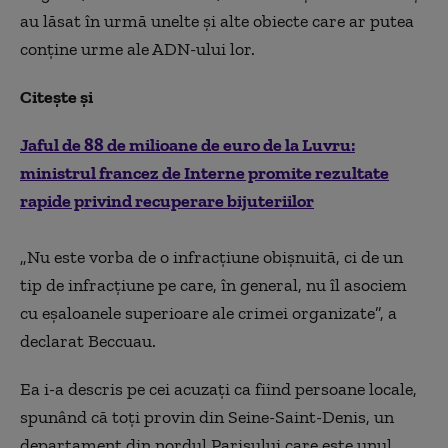
au lăsat în urmă unelte şi alte obiecte care ar putea
conţine urme ale ADN-ului lor.
Citește și
Jaful de 88 de milioane de euro de la Luvru:
ministrul francez de Interne promite rezultate
rapide privind recuperare bijuteriilor
„Nu este vorba de o infracţiune obişnuită, ci de un
tip de infracţiune pe care, în general, nu îl asociem
cu eşaloanele superioare ale crimei organizate”, a
declarat Beccuau.
Ea i-a descris pe cei acuzaţi ca fiind persoane locale,
spunând că toţi provin din Seine-Saint-Denis, un
departament din nordul Parisului care este unul