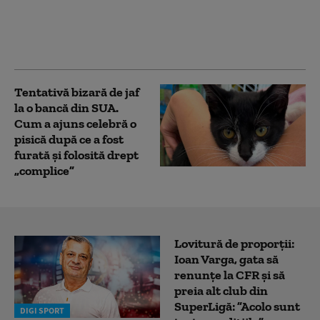
„presupuselor angajări
fictive” de la DSU.
Acuzații aduse
procurorului
Tentativă bizară de jaf
la o bancă din SUA.
Cum a ajuns celebră o
pisică după ce a fost
furată și folosită drept
„complice”
Lovitură de proporții:
Ioan Varga, gata să
renunțe la CFR și să
preia alt club din
SuperLigă: ”Acolo sunt
DIGI SPORT