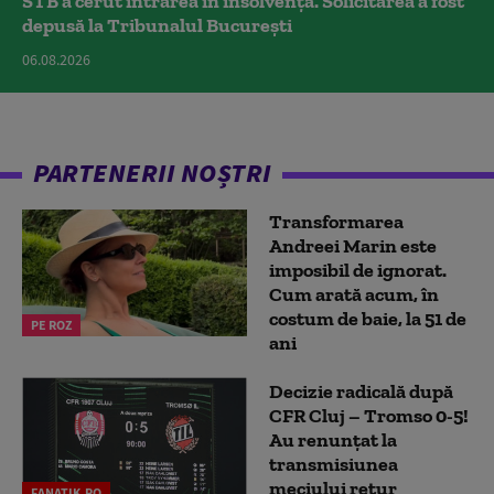
STB a cerut intrarea în insolvență. Solicitarea a fost
depusă la Tribunalul București
06.08.2026
PARTENERII NOȘTRI
Transformarea
Andreei Marin este
imposibil de ignorat.
Cum arată acum, în
costum de baie, la 51 de
PE ROZ
ani
Decizie radicală după
CFR Cluj – Tromso 0-5!
Au renunțat la
transmisiunea
meciului retur
FANATIK.RO