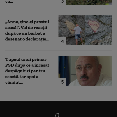
3
va...
„Anna, ţine-ţi prostul
acasă!”. Val de reacții
după ce un bărbat a
desenat o declarație...
4
Tupeul unui primar
PSD după ce a încasat
despăgubiri pentru
secetă, iar apoi a
5
vândut...