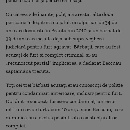
pentru copiii ei şi pentru ea însăşi.
Cu câteva zile înainte, poliţia a arestat alte două
persoane în legătură cu jaful: un algerian de 34 de
ani care locuieşte în Franţa din 2010 şi un bărbat de
39 de ani care se afla deja sub supraveghere
judiciară pentru furt agravat. Bărbaţii, care au fost
acuzaţi de furt şi complot criminal, şi-au
„recunoscut parţial” implicarea, a declarat Beccuau
săptămâna trecută.
Toţi cei trei bărbaţi acuzaţi erau cunoscuţi de poliţie
pentru condamnări anterioare, inclusiv pentru furt.
Doi dintre suspecţi fuseseră condamnaţi anterior
într-un caz de furt acum 10 ani, a spus Beccuau, care
duminică nu a exclus posibilitatea existenţei altor
complici.