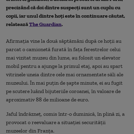
precizând că doi dintre suspecţi sunt un cuplu cu
copii, iar unul dintre hoţi este în continuare căutat,
relatează
The Guardian
.
Afirmaţia vine la două săptămâni după ce hoţii au
parcat o camionetă furată în faţa ferestrelor celui
mai vizitat muzeu din lume, au folosit un elevator
mobil pentru a ajunge la primul etaj, apoi au spart
vitrinele uneia dintre cele mai ornamentate săli ale
muzeului. În mai puţin de şapte minute, ei au fugit
pe scutere luând bijuteriile coroanei, în valoare de
aproximativ 88 de milioane de euro.
Jaful îndrăzneţ, comis într-o duminică, în plină zi, a
provocat o reevaluare a situaţiei securităţii
muzeelor din Franţa.