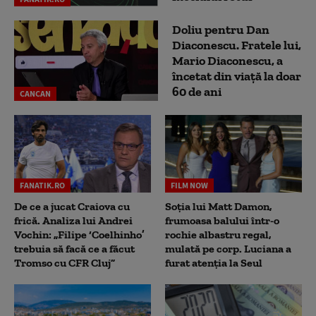
Doliu pentru Dan
Diaconescu. Fratele lui,
Mario Diaconescu, a
încetat din viață la doar
60 de ani
CANCAN
FANATIK.RO
FILM NOW
De ce a jucat Craiova cu
Soția lui Matt Damon,
frică. Analiza lui Andrei
frumoasa balului într-o
Vochin: „Filipe ‘Coelhinho’
rochie albastru regal,
trebuia să facă ce a făcut
mulată pe corp. Luciana a
Tromso cu CFR Cluj”
furat atenția la Seul