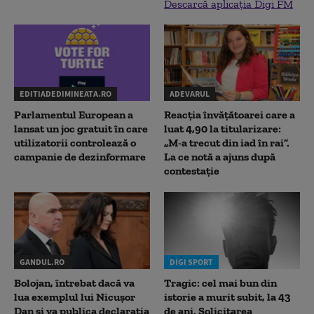
Descarcă aplicația Digi FM
EDITIADEDIMINEATA.RO
ADEVARUL
Parlamentul European a
Reacția învățătoarei care a
lansat un joc gratuit în care
luat 4,90 la titularizare:
utilizatorii controlează o
„M-a trecut din iad în rai”.
campanie de dezinformare
La ce notă a ajuns după
contestație
GANDUL.RO
DIGI SPORT
Bolojan, întrebat dacă va
Tragic: cel mai bun din
lua exemplul lui Nicușor
istorie a murit subit, la 43
Dan și va publica declarația
de ani. Solicitarea