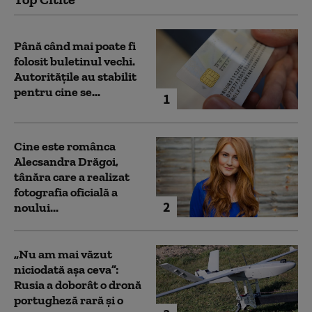
Până când mai poate fi
folosit buletinul vechi.
Autoritățile au stabilit
pentru cine se...
1
Cine este românca
Alecsandra Drăgoi,
tânăra care a realizat
fotografia oficială a
2
noului...
„Nu am mai văzut
niciodată așa ceva”:
Rusia a doborât o dronă
portugheză rară și o