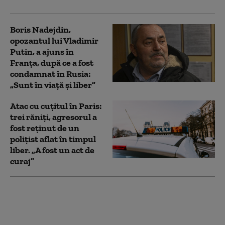
Boris Nadejdin,
opozantul lui Vladimir
Putin, a ajuns în
Franța, după ce a fost
condamnat în Rusia:
„Sunt în viață și liber”
Atac cu cuțitul în Paris:
trei răniți, agresorul a
fost reținut de un
polițist aflat în timpul
liber. „A fost un act de
curaj”
Raed Arafat reclamă
fapte „de o gravitate
deosebită” în dosarul