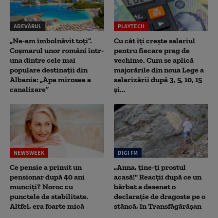
ADEVĂRUL
PLAYTECH
„Ne-am îmbolnăvit toți”.
Cu cât îți crește salariul
Coșmarul unor români într-
pentru fiecare prag de
una dintre cele mai
vechime. Cum se aplică
populare destinații din
majorările din noua Lege a
Albania: „Apa mirosea a
salarizării după 3, 5, 10, 15
canalizare”
și...
NEWSWEEK
DIGI FM
Ce pensie a primit un
„Anna, ţine-ţi prostul
pensionar după 40 ani
acasă!" Reacţii după ce un
munciți? Noroc cu
bărbat a desenat o
punctele de stabilitate.
declaraţie de dragoste pe o
Altfel, era foarte mică
stâncă, în Transfăgărăşan