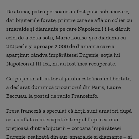
De atunci, patru persoane au fost puse sub acuzare,
dar bijuteriile furate, printre care se află un colier cu
smaralde şi diamante pe care Napoleon I i l-a dăruit
celei de-a doua soţii, Marie Louise, şi o diademă cu
212 perle şi aproape 2.000 de diamante care a
aparţinut cândva împărătesei Eugénie, soţia lui
Napoleon al III-lea, nu au fost încă recuperate.
Cel puţin un alt autor al jafului este încă în libertate,
a declarat duminică procurorul din Paris, Laure
Beccuau, la postul de radio Franceinfo.
Presa franceză a speculat că hoţii sunt amatori după
ce s-a aflat că au scăpat în timpul fugii cea mai
preţioasă dintre bijuterii – coroana împărătesei
Eugénie, realizată din aur, smaralde şi diamante – şi