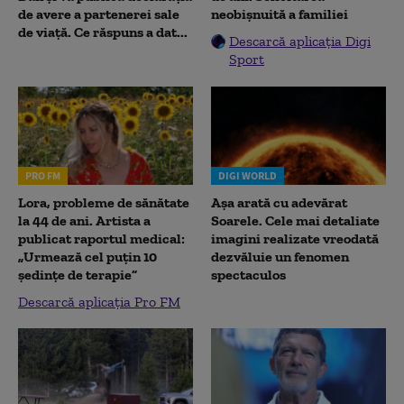
de avere a partenerei sale
neobișnuită a familiei
de viață. Ce răspuns a dat...
Descarcă aplicația Digi
Sport
PRO FM
DIGI WORLD
Lora, probleme de sănătate
Așa arată cu adevărat
la 44 de ani. Artista a
Soarele. Cele mai detaliate
publicat raportul medical:
imagini realizate vreodată
„Urmează cel puțin 10
dezvăluie un fenomen
ședințe de terapie”
spectaculos
Descarcă aplicația Pro FM