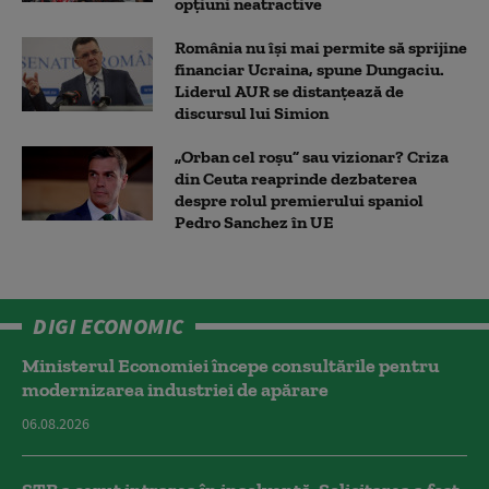
opțiuni neatractive
România nu își mai permite să sprijine
financiar Ucraina, spune Dungaciu.
Liderul AUR se distanțează de
discursul lui Simion
„Orban cel roșu” sau vizionar? Criza
din Ceuta reaprinde dezbaterea
despre rolul premierului spaniol
Pedro Sanchez în UE
DIGI ECONOMIC
Ministerul Economiei începe consultările pentru
modernizarea industriei de apărare
06.08.2026