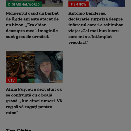
DIGI ANIMAL WORLD
FILM NOW
Momentul când un bărbat
Antonio Banderas,
de 65 de ani este atacat de
declarație surpriză despre
un bizon: „Era chiar
infarctul care i-a schimbat
deasupra mea”. Imaginile
viața: „Cel mai bun lucru
sunt greu de urmărit
care mi s-a întâmplat
vreodată”
UTV
Alina Pușcău a dezvăluit că
se confruntă cu o boală
gravă. „Am cinci tumori. Vă
rog să vă rugați pentru
mine”
Top Citite