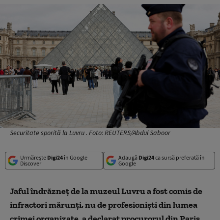
Securitate sporită la Luvru . Foto: REUTERS/Abdul Saboor
Urmărește
Digi24
în Google
Adaugă
Digi24
ca sursă preferată în
Discover
Google
Jaful îndrăzneţ de la muzeul Luvru a fost comis de
infractori mărunţi, nu de profesionişti din lumea
crimei organizate, a declarat procurorul din Paris,