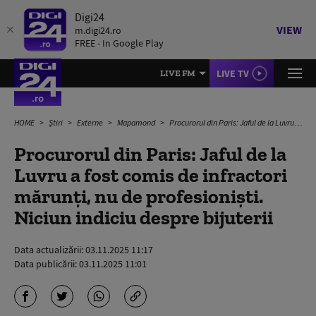
Digi24
VIEW
m.digi24.ro
FREE - In Google Play
LIVE TV
LIVE FM
HOME
Știri
Externe
Mapamond
Procurorul din Paris: Jaful de la Luvru a fost comis de infractori mărunţi, nu de profesionişti. Niciun indiciu despre bijuterii
Procurorul din Paris: Jaful de la
Luvru a fost comis de infractori
mărunţi, nu de profesionişti.
Niciun indiciu despre bijuterii
Data actualizării:
03.11.2025 11:17
Data publicării:
03.11.2025 11:01