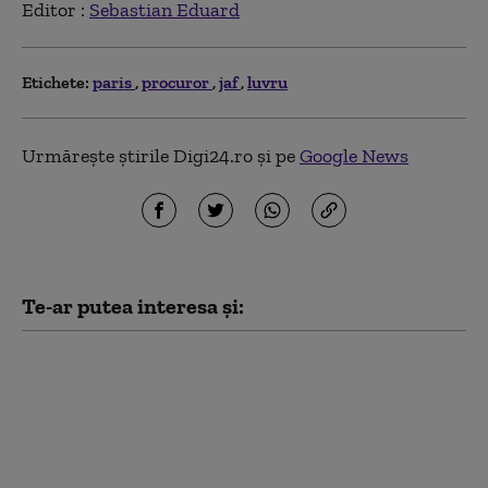
Editor :
Sebastian Eduard
Etichete:
paris
procuror
jaf
luvru
Urmărește știrile Digi24.ro și pe
Google News
Te-ar putea interesa și:
Un parc abandonat de
lângă Paris ar putea
renaște cu bani din
Arabia Saudită. Planul
lui Macron depășește
un miliard de euro