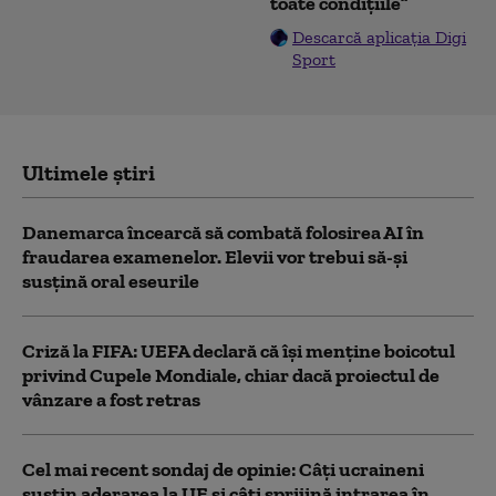
toate condițiile”
Descarcă aplicația Digi
Sport
Ultimele știri
Danemarca încearcă să combată folosirea AI în
fraudarea examenelor. Elevii vor trebui să-şi
susţină oral eseurile
Criză la FIFA: UEFA declară că îşi menţine boicotul
privind Cupele Mondiale, chiar dacă proiectul de
vânzare a fost retras
Cel mai recent sondaj de opinie: Câți ucraineni
susțin aderarea la UE și câți sprijină intrarea în