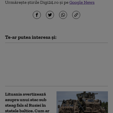
Urmărește știrile Digi24.ro și pe
Google News
Te-ar putea interesa și:
Rusia a încetat aproape
complet să mai
folosească tehnică
militară mecanizată în
atacuri. Ce se ascunde
în spatele noii tactici
Lituania avertizează
asupra unui atac sub
steag fals al Rusiei în
statele baltice. Cum ar