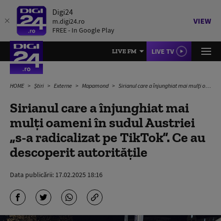
Digi24
VIEW
m.digi24.ro
FREE - In Google Play
LIVE TV
LIVE FM
HOME
Știri
Externe
Mapamond
Sirianul care a înjunghiat mai mulți oameni în sudul Austriei „s-a radicalizat pe TikTok”. Ce au descoperit autoritățile
Sirianul care a înjunghiat mai
mulți oameni în sudul Austriei
„s-a radicalizat pe TikTok”. Ce au
descoperit autoritățile
Data publicării:
17.02.2025 18:16