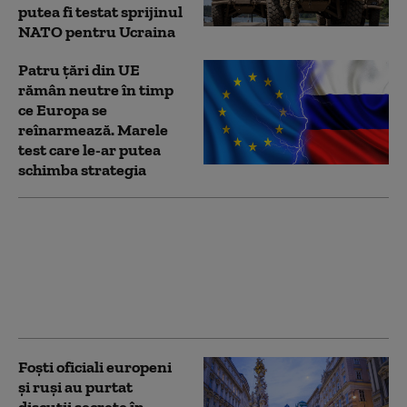
putea fi testat sprijinul
NATO pentru Ucraina
Patru țări din UE
rămân neutre în timp
ce Europa se
reînarmează. Marele
test care le-ar putea
schimba strategia
Atacurile rusești fac
noi victime în Ucraina.
Trei oameni au fost
uciși în regiunea
Harkov
Foști oficiali europeni
și ruși au purtat
discuții secrete în