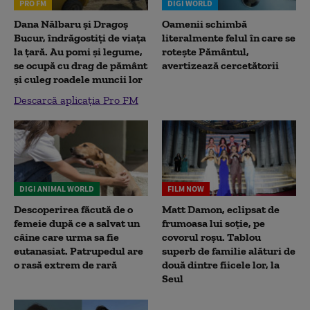
PRO FM
DIGI WORLD
Dana Nălbaru și Dragoș
Oamenii schimbă
Bucur, îndrăgostiți de viața
literalmente felul în care se
la țară. Au pomi și legume,
rotește Pământul,
se ocupă cu drag de pământ
avertizează cercetătorii
și culeg roadele muncii lor
Descarcă aplicația Pro FM
DIGI ANIMAL WORLD
FILM NOW
Descoperirea făcută de o
Matt Damon, eclipsat de
femeie după ce a salvat un
frumoasa lui soție, pe
câine care urma sa fie
covorul roșu. Tablou
eutanasiat. Patrupedul are
superb de familie alături de
o rasă extrem de rară
două dintre fiicele lor, la
Seul