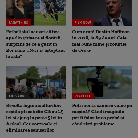
FANATIK.RO
FILM NOW
Fotbalistul acuzat că bea
Cum arată Dustin Hoffman
apa din ghivece și florării,
în 2026, la 89 de ani. Cele
surprins de ce a găsit în
mai bune filme și rolurile
România: „Nu mă așteptam
de Oscar
la asta”
ADEVĂRUL
PLAYTECH
Revolta legumicultorilor:
Poți monta camere video pe
roșiile pleacă din Olt cu 1,5
mașină? Când imaginile
lei și ajung la peste 5 lei în
pot fi folosite ca probă și
Ardeal. Cer controale și
când riști probleme
eliminarea samsarilor