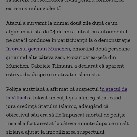
extremismului violent”.
Atacul a survenit la numai două zile după ce un
afgan în vârstă de 24 de ani a intrat cu automobilul
pe care îl conducea în participanţii la o demonstraţie
în oraşul german Munchen
, omorând două persoane
şi rănind alte câteva zeci. Procuroarea-şefă din
Munchen, Gabriele Tilmann, a declarat că aparent
este vorba despre o motivaţie islamistă.
Poliţia austriacă a afirmat că suspectul î
n atacul de
la Villach
a folosit un cuţit şi s-a înregistrat când
jura credinţă Statului Islamic, adăugând că
obiectivul său era să fie împuşcat mortal de poliţie.
Însă el a fost arestat la câteva minute după ce un alt
sirian a ajutat la imobilizarea suspectului.