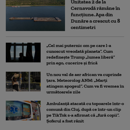
Unitatea 2 de la
Cernavodă rămâne în
funcțiune. Apa din
Dunăre a crescut cu 8
centimetri
„Cel mai puternic om pe care l-a
cunoscut vreodată planeta”. Cum
redefinește Trump „lumea liberă”
prin ego, cucerire și frică
Un nou val de aer african va cuprinde
țara. Meteorolog ANM: „Marți
atingem apogeul”. Cum va fi vremea în
următoarele zile
Ambulanţă atacată cu topoarele într-o
comună din Cluj, după ce într-un clip
pe TikTok s-a afirmat că „fură copii”.
Șoferul a fost rănit