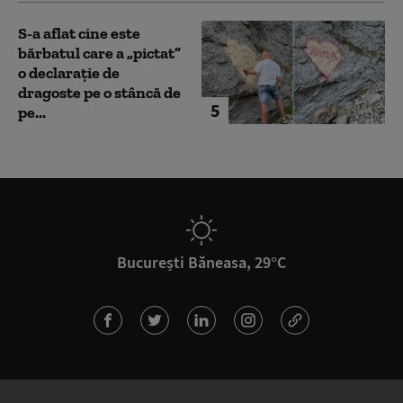
S-a aflat cine este
bărbatul care a „pictat”
o declarație de
dragoste pe o stâncă de
5
pe...
București Băneasa, 29°C