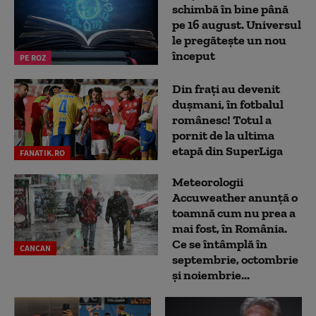
schimbă în bine până
pe 16 august. Universul
le pregătește un nou
început
PE ROZ
Din frați au devenit
dușmani, în fotbalul
românesc! Totul a
pornit de la ultima
etapă din SuperLiga
FANATIK.RO
Meteorologii
Accuweather anunță o
toamnă cum nu prea a
mai fost, în România.
Ce se întâmplă în
CANCAN
septembrie, octombrie
și noiembrie...