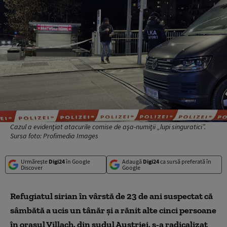
Cazul a evidenţiat atacurile comise de aşa-numiţii „lupi singuratici”.
Sursa foto: Profimedia Images
Urmărește
Digi24
în Google
Adaugă
Digi24
ca sursă preferată în
Discover
Google
Refugiatul sirian în vârstă de 23 de ani suspectat că
sâmbătă a ucis un tânăr şi a rănit alte cinci persoane
în oraşul Villach, din sudul Austriei, s-a radicalizat