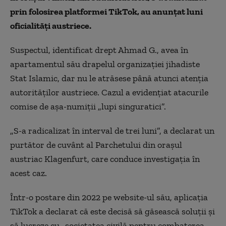
prin folosirea platformei TikTok, au anunţat luni
oficialităţi austriece.
Suspectul, identificat drept Ahmad G., avea în
apartamentul său drapelul organizaţiei jihadiste
Stat Islamic, dar nu le atrăsese până atunci atenţia
autorităţilor austriece. Cazul a evidenţiat atacurile
comise de aşa-numiţii „lupi singuratici”.
„S-a radicalizat în interval de trei luni”, a declarat un
purtător de cuvânt al Parchetului din oraşul
austriac Klagenfurt, care conduce investigaţia în
acest caz.
Într-o postare din 2022 pe website-ul său, aplicaţia
TikTok a declarat că este decisă să găsească soluţii şi
să lucreze cu „societatea civilă pentru combaterea