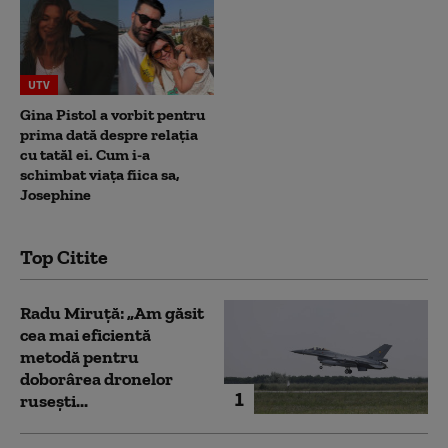
UTV
Gina Pistol a vorbit pentru
prima dată despre relația
cu tatăl ei. Cum i-a
schimbat viața fiica sa,
Josephine
Top Citite
Radu Miruță: „Am găsit
cea mai eficientă
metodă pentru
doborârea dronelor
1
rusești...