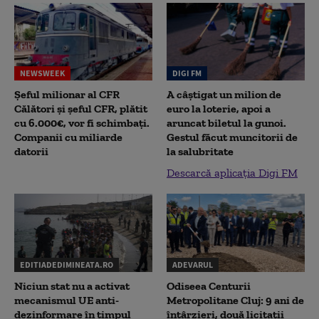
NEWSWEEK
DIGI FM
Șeful milionar al CFR
A câștigat un milion de
Călători și șeful CFR, plătit
euro la loterie, apoi a
cu 6.000€, vor fi schimbați.
aruncat biletul la gunoi.
Companii cu miliarde
Gestul făcut muncitorii de
datorii
la salubritate
Descarcă aplicația Digi FM
EDITIADEDIMINEATA.RO
ADEVARUL
Niciun stat nu a activat
Odiseea Centurii
mecanismul UE anti-
Metropolitane Cluj: 9 ani de
dezinformare în timpul
întârzieri, două licitații