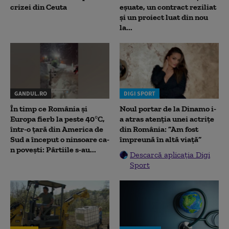
crizei din Ceuta
eșuate, un contract reziliat
și un proiect luat din nou
la...
GANDUL.RO
DIGI SPORT
În timp ce România și
Noul portar de la Dinamo i-
Europa fierb la peste 40°C,
a atras atenția unei actrițe
într-o țară din America de
din România: ”Am fost
Sud a început o ninsoare ca-
împreună în altă viață”
n povești: Pârtiile s-au...
Descarcă aplicația Digi
Sport