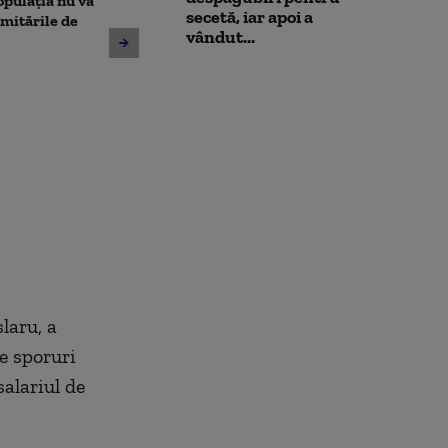
opulația nu va
caută o a doua dronă.
insolvența
secetă, iar apoi a
limitările de
Varianta exclusă de
vândut...
anchetatori
laru, a
de sporuri
alariul de