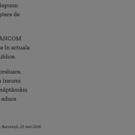
răspuns:
eștere de
SF, ANCOM
e în actuala
ublice.
preluare.
u însumi
3 săptămâni
l aduce
i, București, 25 mai 2026.