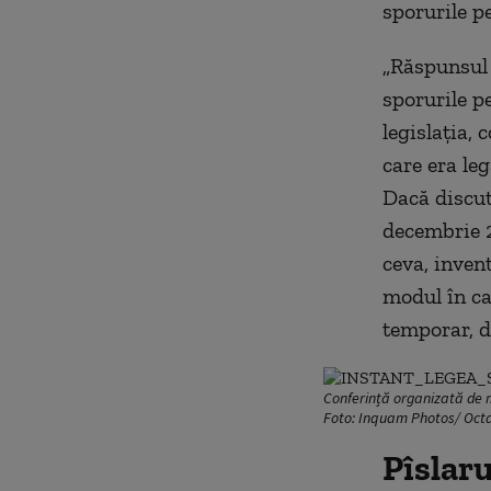
sporurile p
„Răspunsul e
sporurile p
legislația, 
care era leg
Dacă discut
decembrie 2
ceva, inven
modul în car
temporar, d
Conferință organizată de mi
Foto: Inquam Photos/ Oct
Pîslaru