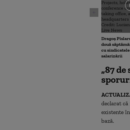
Dragoș Pîslar
două săptămân
cu sindicatele
salarizării
„87 de 
sporuri
ACTUALIZA
declarat că 
existente î
bază.