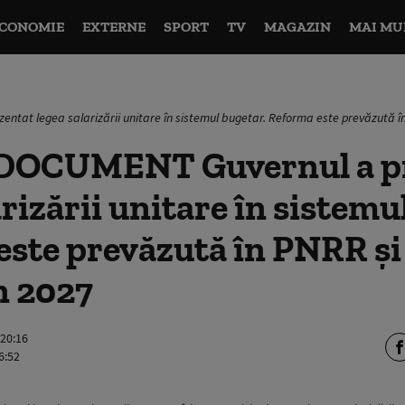
CONOMIE
EXTERNE
SPORT
TV
MAGAZIN
MAI MU
tat legea salarizării unitare în sistemul bugetar. Reforma este prevăzută în 
DOCUMENT Guvernul a pr
arizării unitare în sistemu
ste prevăzută în PNRR și 
n 2027
 20:16
6:52