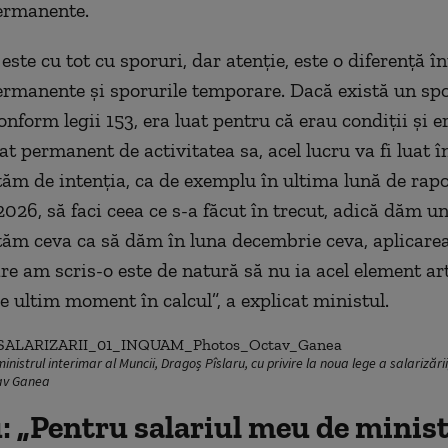
ermanente.
ste cu tot cu sporuri, dar atenție, este o diferență în
ermanente și sporurile temporare. Dacă există un spo
conform legii 153, era luat pentru că erau condiții și 
at permanent de activitatea sa, acel lucru va fi luat în
ăm de intenția, ca de exemplu în ultima lună de rapo
026, să faci ceea ce s-a făcut în trecut, adică dăm u
tăm ceva ca să dăm în luna decembrie ceva, aplicarea 
e am scris-o este de natură să nu ia acel element arti
e ultim moment în calcul”, a explicat ministul.
nistrul interimar al Muncii, Dragoș Pîslaru, cu privire la noua lege a salarizări
av Ganea
: „Pentru salariul meu de minist