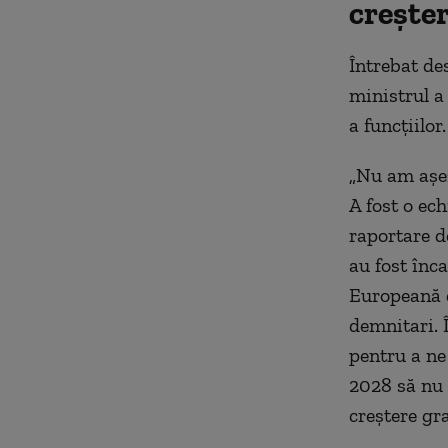
creșter
Întrebat de
ministrul a
a funcțiilor.
„Nu am așez
A fost o ech
raportare de
au fost înc
Europeană d
demnitari. 
pentru a ne
2028 să nu 
creștere gra