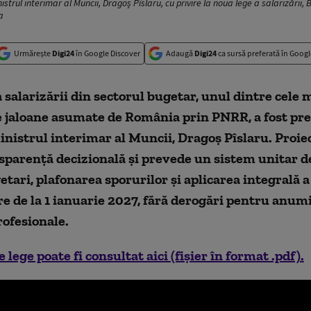
trul interimar al Muncii, Dragoș Pîslaru, cu privire la noua lege a salarizării, 
a
Urmărește
Digi24
în Google Discover
Adaugă
Digi24
ca sursă preferată în Googl
 salarizării din sectorul bugetar, unul dintre cele 
 jaloane asumate de România prin PNRR, a fost pr
inistrul interimar al Muncii, Dragoș Pîslaru. Proiec
sparență decizională și prevede un sistem unitar d
tari, plafonarea sporurilor și aplicarea integrală a 
re de la 1 ianuarie 2027, fără derogări pentru anum
rofesionale.
 lege poate fi consultat aici (fișier în format .pdf).