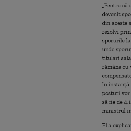
„Pentru că 
devenit spo
din aceste 
rezolvi prin
sporurile l
unde sporur
titulari sa
rămâne cu ve
compensator
în instanță
posturi vor 
să fie de 4.
ministrul i
El a explica