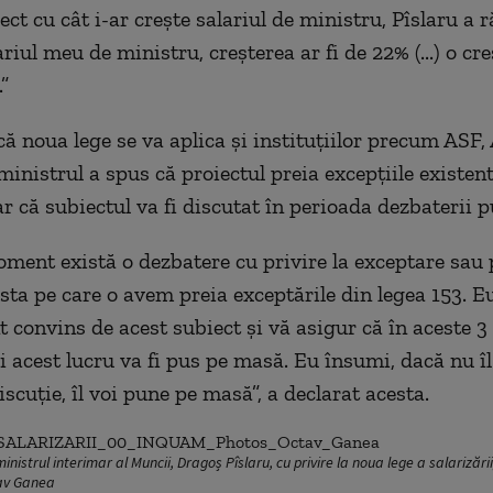
ect cu cât i-ar crește salariul de ministru, Pîslaru a 
riul meu de ministru, creșterea ar fi de 22% (...) o cr
.”
că noua lege se va aplica și instituțiilor precum A
inistrul a spus că proiectul preia excepțiile existent
r că subiectul va fi discutat în perioada dezbaterii p
oment există o dezbatere cu privire la exceptare sau 
ta pe care o avem preia exceptările din legea 153. E
t convins de acest subiect și vă asigur că în aceste 
i acest lucru va fi pus pe masă. Eu însumi, dacă nu î
scuție, îl voi pune pe masă”, a declarat acesta.
nistrul interimar al Muncii, Dragoș Pîslaru, cu privire la noua lege a salarizări
av Ganea