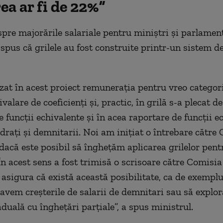
ea ar fi de 22%”
spre majorările salariale pentru miniștri și parlament
 spus că grilele au fost construite printr-un sistem d
at în acest proiect remunerația pentru vreo categor
ivalare de coeficienți și, practic, în grilă s-a plecat de
 funcții echivalente și în acea raportare de funcții e
adrați și demnitarii. Noi am inițiat o întrebare către
acă este posibil să înghețăm aplicarea grilelor pent
În acest sens a fost trimisă o scrisoare către Comis
 asigura că există această posibilitate, ca de exemplu
avem creșterile de salarii de demnitari sau să explo
duală cu înghețări parțiale”, a spus ministrul.