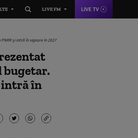
LIVE TV
LTE
LIVE FM
PNRR și intră în vigoare în 2027
ezentat
l bugetar.
intră în