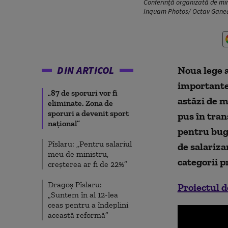
Conferință organizată de minis
Inquam Photos/ Octav Gane
DIN ARTICOL
Noua lege a
importante
„87 de sporuri vor fi
astăzi de m
eliminate. Zona de
sporuri a devenit sport
pus în tran
național”
pentru buge
Pîslaru: „Pentru salariul
de salariza
meu de ministru,
categorii p
creșterea ar fi de 22%”
Dragoș Pîslaru:
Proiectul de
„Suntem în al 12-lea
ceas pentru a îndeplini
această reformă”