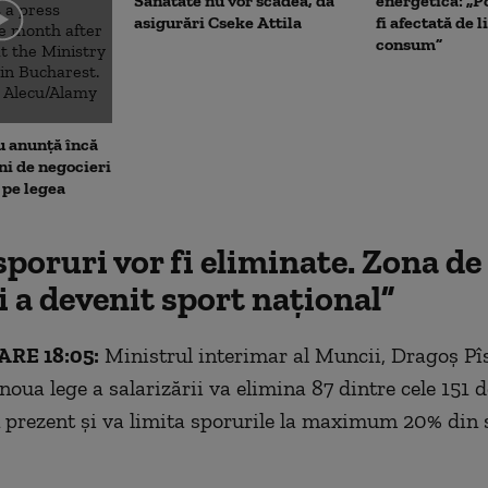
Sănătate nu vor scădea, dă
energetică: „P
asigurări Cseke Attila
fi afectată de 
consum”
u anunță încă
i de negocieri
 pe legea
sporuri vor fi eliminate. Zona de
 a devenit sport național”
RE 18:05:
Ministrul interimar al Muncii, Dragoș Pîs
noua lege a salarizării va elimina 87 dintre cele 151 
n prezent și va limita sporurile la maximum 20% din s