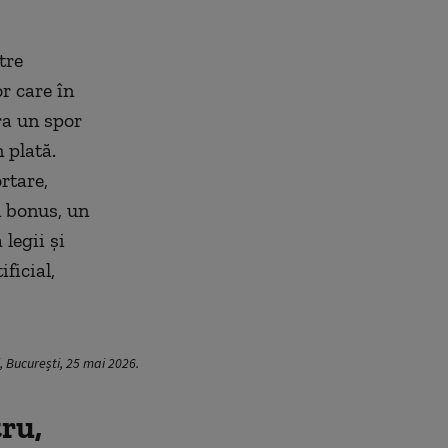
tre
r care în
era un spor
 plată.
rtare,
n bonus, un
legii și
ficial,
i, București, 25 mai 2026.
ru,