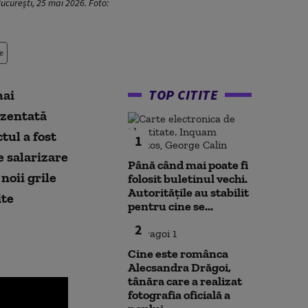
București, 25 mai 2026. Foto:
e
TOP CITITE
mai
ezentată
tul a fost
1
e salarizare
Până când mai poate fi
noii grile
folosit buletinul vechi.
Autoritățile au stabilit
ite
pentru cine se...
2
Cine este românca
Alecsandra Drăgoi,
tânăra care a realizat
fotografia oficială a