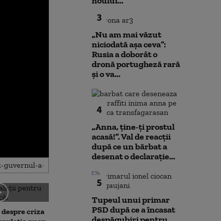
noului...
3
„Nu am mai văzut
niciodată așa ceva”:
Rusia a doborât o
dronă portugheză rară
și o va...
4
„Anna, ţine-ţi prostul
acasă!”. Val de reacții
după ce un bărbat a
desenat o declarație...
5
Tupeul unui primar
Noi verificări pe aeroportul
Societatea de 
PSD după ce a încasat
, despre criza
din Leipzig: sute de polițiști
București și-a 
despăgubiri pentru