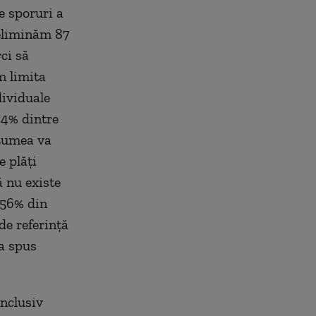
e sporuri a
 eliminăm 87
ci să
m limita
dividuale
44% dintre
 Lumea va
e plăți
ă nu existe
e 56% din
de referință
 a spus
inclusiv