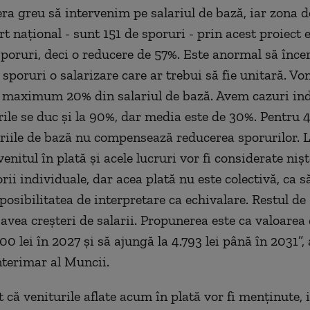
era greu să intervenim pe salariul de bază, iar zona d
rt național - sunt 151 de sporuri - prin acest proiect
sporuri, deci o reducere de 57%. Este anormal să încer
 sporuri o salarizare care ar trebui să fie unitară. Vo
a maximum 20% din salariul de bază. Avem cazuri in
ile se duc și la 90%, dar media este de 30%. Pentru 
lariile de bază nu compensează reducerea sporurilor.
nitul în plată și acele lucruri vor fi considerate nișt
ii individuale, dar acea plată nu este colectivă, ca s
 posibilitatea de interpretare ca echivalare. Restul d
avea creșteri de salarii. Propunerea este ca valoarea 
100 lei în 2027 și să ajungă la 4.793 lei până în 2031”,
nterimar al Muncii.
t că veniturile aflate acum în plată vor fi menținute, 