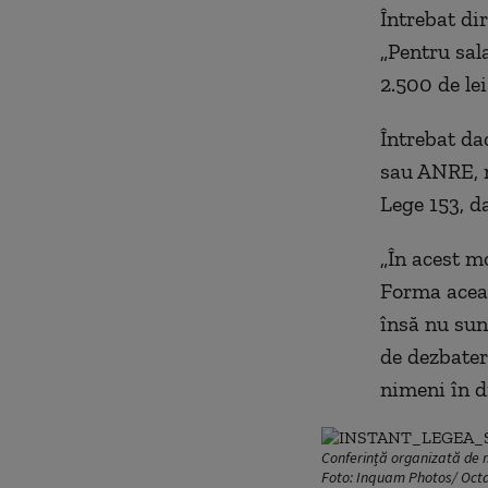
Întrebat dir
„Pentru sala
2.500 de lei
Întrebat da
sau ANRE, m
Lege 153, da
„În acest m
Forma aceas
însă nu sun
de dezbater
nimeni în di
Conferință organizată de mi
Foto: Inquam Photos/ Oct