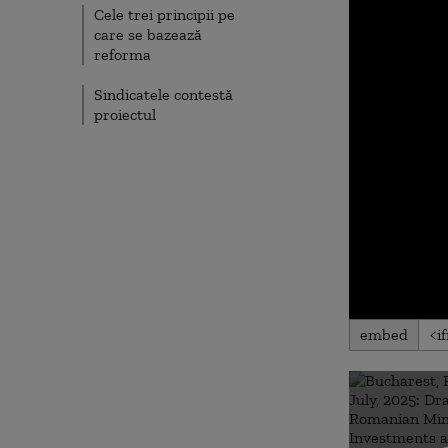
Cele trei principii pe
care se bazează
reforma
Sindicatele contestă
proiectul
0
embed
seconds
of
0
seconds
Volu
90%