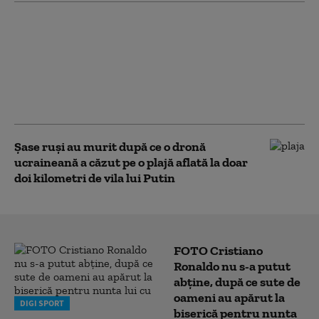
China lovește SUA cu
noi restricții
comerciale. Beijingul
limitează exporturile
de componente pentru
drone
Șase ruși au murit după ce o dronă
ucraineană a căzut pe o plajă aflată la doar
doi kilometri de vila lui Putin
FOTO Cristiano
Ronaldo nu s-a putut
abține, după ce sute de
oameni au apărut la
DIGI SPORT
biserică pentru nunta