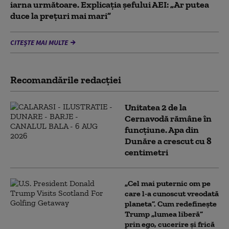
iarna următoare. Explicația șefului AEI: „Ar putea
duce la preţuri mai mari”
CITEȘTE MAI MULTE
Recomandările redacţiei
Unitatea 2 de la
Cernavodă rămâne în
funcțiune. Apa din
Dunăre a crescut cu 8
centimetri
„Cel mai puternic om pe
care l-a cunoscut vreodată
planeta”. Cum redefinește
Trump „lumea liberă”
prin ego, cucerire și frică