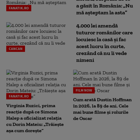
a găsit în România: „Nu
FANATIK.RO
mă așteptam la asta”
4.000 lei amendă
tuturor românilor care
locuiesc la casă și fac
acest lucru în curte,
CANCAN
crezând că nu îi vede
nimeni
FILM NOW
FANATIK.RO
Cum arată Dustin Hoffman
Virginia Ruzici, prima
în 2026, la 89 de ani. Cele
reacție după ce Simona
mai bune filme și rolurile
Halep a oficializat relația
de Oscar
cu Dorin Mateiu: „Trăiește
așa cum dorește”