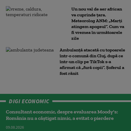
Un nou val de aer african
va cuprinde țara.
Meteorolog ANM: „Marți
atingem apogeul”. Cum va
fi vremea în următoarele
zile
Ambulanţă atacată cu topoarele
într-o comună din Cluj, după ce
într-un clip pe TikTok s-a
afirmat că „fură copii”. Șoferul a
fost rănit
DIGI ECONOMIC
Consultant economic, despre evaluarea Moody's:
România nu a câştigat nimic, a evitat o pierdere
09.08.2026