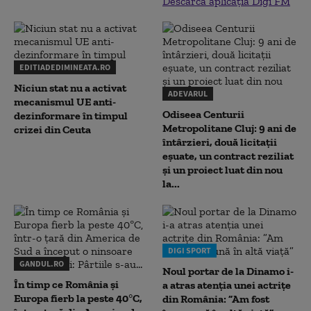
Descarcă aplicația Digi FM
EDITIADEDIMINEATA.RO
Niciun stat nu a activat
ADEVARUL
mecanismul UE anti-
Odiseea Centurii
dezinformare în timpul
Metropolitane Cluj: 9 ani de
crizei din Ceuta
întârzieri, două licitații
eșuate, un contract reziliat
și un proiect luat din nou
la...
DIGI SPORT
GANDUL.RO
Noul portar de la Dinamo i-
În timp ce România și
a atras atenția unei actrițe
Europa fierb la peste 40°C,
din România: ”Am fost