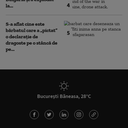
4
la...
S-a aflat cine este
bărbatul care a „pictat”
5
o declarație de
dragoste pe o stâncă de
pe...
București Băneasa, 28°C