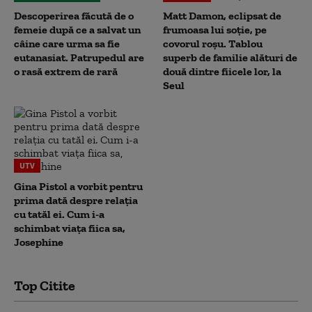
Descoperirea făcută de o
Matt Damon, eclipsat de
femeie după ce a salvat un
frumoasa lui soție, pe
câine care urma sa fie
covorul roșu. Tablou
eutanasiat. Patrupedul are
superb de familie alături de
o rasă extrem de rară
două dintre fiicele lor, la
Seul
UTV
Gina Pistol a vorbit pentru
prima dată despre relația
cu tatăl ei. Cum i-a
schimbat viața fiica sa,
Josephine
Top Citite