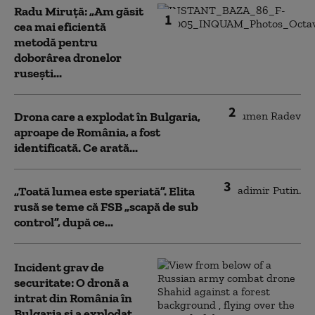
Radu Miruță: „Am găsit
1
cea mai eficientă
metodă pentru
doborârea dronelor
rusești...
2
Drona care a explodat în Bulgaria,
aproape de România, a fost
identificată. Ce arată...
3
„Toată lumea este speriată”. Elita
rusă se teme că FSB „scapă de sub
control”, după ce...
Incident grav de
securitate: O dronă a
intrat din România în
Bulgaria şi a explodat