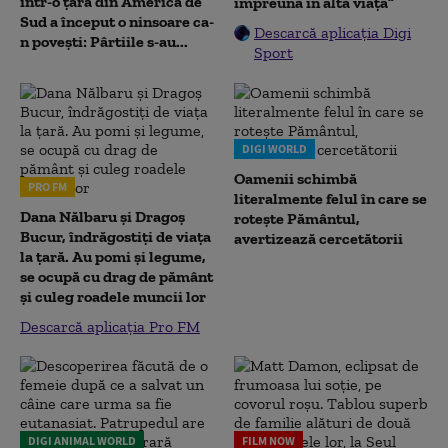
într-o țară din America de
împreună în altă viață”
Sud a început o ninsoare ca-
Descarcă aplicația Digi
n povești: Pârtiile s-au...
Sport
DIGI WORLD
Oamenii schimbă
PRO FM
literalmente felul în care se
Dana Nălbaru și Dragoș
rotește Pământul,
Bucur, îndrăgostiți de viața
avertizează cercetătorii
la țară. Au pomi și legume,
se ocupă cu drag de pământ
și culeg roadele muncii lor
Descarcă aplicația Pro FM
DIGI ANIMAL WORLD
FILM NOW