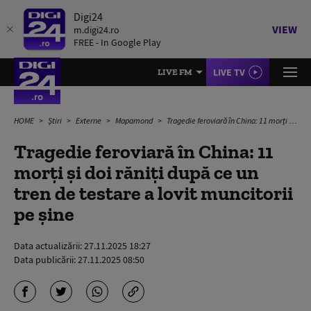
Digi24
VIEW
m.digi24.ro
FREE - In Google Play
LIVE TV
LIVE FM
HOME
Știri
Externe
Mapamond
Tragedie feroviară în China: 11 morți și doi răniți după ce un tren de testare a lovit muncitorii pe șine
Tragedie feroviară în China: 11
morți și doi răniți după ce un
tren de testare a lovit muncitorii
pe șine
Data actualizării:
27.11.2025 18:27
Data publicării:
27.11.2025 08:50