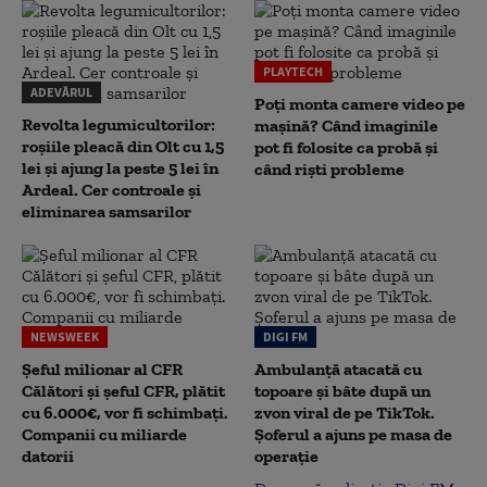
PLAYTECH
ADEVĂRUL
Poți monta camere video pe
Revolta legumicultorilor:
mașină? Când imaginile
roșiile pleacă din Olt cu 1,5
pot fi folosite ca probă și
lei și ajung la peste 5 lei în
când riști probleme
Ardeal. Cer controale și
eliminarea samsarilor
NEWSWEEK
DIGI FM
Șeful milionar al CFR
Ambulanță atacată cu
Călători și șeful CFR, plătit
topoare și bâte după un
cu 6.000€, vor fi schimbați.
zvon viral de pe TikTok.
Companii cu miliarde
Șoferul a ajuns pe masa de
datorii
operație