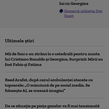
lui cu Georgina
Descarcă aplicația Digi
Sport
Ultimele știri
Mii de fani s-au strâns la o catedrală pentru nunta
lui Cristiano Ronaldo şi Georgina. Surpriză: Mirii au
fost Fabio şi Fatima
Raed Arafat, după cazul ambulanței atacate cu
topoarele: „O minciună de pe social media. Se
folosește AI, se creează imagini”
De ce situaţia pe piaţa gazelor va fi mai tensionată