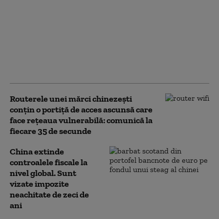
Mișcare strategică a
Pentagonului. Cum se
pregătesc Statele Unite
pentru un posibil
război regional
împotriva Chinei sau
Rusiei
Routerele unei mărci chinezești
conțin o portiță de acces ascunsă care
face rețeaua vulnerabilă: comunică la
fiecare 35 de secunde
China extinde
controalele fiscale la
nivel global. Sunt
vizate impozite
neachitate de zeci de
ani