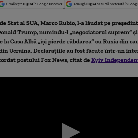
Urmărește
Digi24
în Google Discover
Adaugă
Digi24
ca sursă preferată în Googl
de Stat al SUA, Marco Rubio, l-a lăudat pe președin
onald Trump, numindu-l „negociatorul suprem” și 
de la Casa Albă „își pierde răbdarea” cu Rusia din ca
din Ucraina. Declarațiile au fost făcute într-un int
cordat postului Fox News, citat de
Kyiv Independen