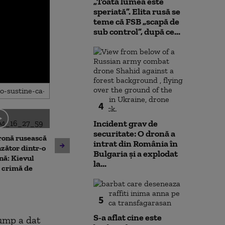
„Toată lumea este
speriată”. Elita rusă se
teme că FSB „scapă de
sub control”, după ce...
4
Incident grav de
Două nave civile ale unor
Arafat, după c
securitate: O dronă a
ronă rusească
companii turcești, atacate
ambulanței din 
intrat din România în
zător dintr-o
cu drone în Marea Neagră.
minciună de pe
Bulgaria şi a explodat
nă: Kievul
Ankara cere Rusiei și
Se folosește AI
la...
 crimă de
Ucrainei măsuri urgente
imagini"
5
S-a aflat cine este
rump a dat