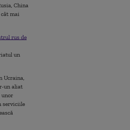
Rusia, China
l cât mai
strul rus de
iatul un
n Ucraina,
r-un aliat
a unor
 serviciile
lească