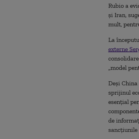
Rubio a evi
și Iran, su
mult, pentr
La începutu
externe Ser
consolidare
„model pentr
Deși China 
sprijinul e
esențial pe
componente 
de informaț
sancțiunile