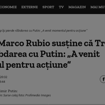
CONOMIE
EXTERNE
SPORT
TV
MAGAZIN
MAI MU
 își pierde răbdarea cu Putin: „A venit momentul pentru acțiune”
Marco Rubio susține că Tr
bdarea cu Putin: „A venit
 pentru acțiune”
 20:32
9:44
n: Surse colaj foto: Profimedia Images