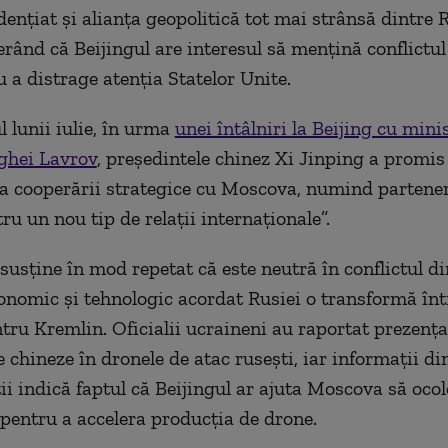
dențiat și alianța geopolitică tot mai strânsă dintre 
gerând că Beijingul are interesul să mențină conflictu
u a distrage atenția Statelor Unite.
l lunii iulie, în urma
unei întâlniri la Beijing cu mini
ghei Lavrov
, președintele chinez Xi Jinping a promis
a cooperării strategice cu Moscova, numind partener
u un nou tip de relații internaționale”.
susține în mod repetat că este neutră în conflictul di
conomic și tehnologic acordat Rusiei o transformă înt
ntru Kremlin. Oficialii ucraineni au raportat prezenț
chineze în dronele de atac rusești, iar informații din
ii indică faptul că Beijingul ar ajuta Moscova să oco
 pentru a accelera producția de drone.