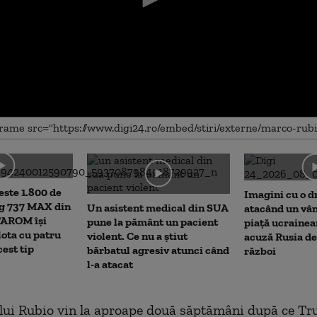
me
este 1.800 de
Imagini cu o d
ng 737 MAX din
Un asistent medical din SUA
atacând un vân
TAROM își
pune la pământ un pacient
piață ucrainea
lota cu patru
violent. Ce nu a știut
acuză Rusia de
est tip
bărbatul agresiv atunci când
război
l-a atacat
 lui Rubio vin la aproape două săptămâni după ce T