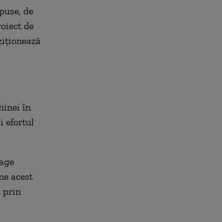
puse, de
oiect de
ziționează
hinei în
i efortul
rage
ine acest
l prin