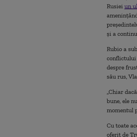
Rusiei
un u
amenințând 
președintel
și a continu
Rubio a sub
conflictului
despre frus
său rus, Vl
„Chiar dacă 
bune, ele nu
momentul p
Cu toate ac
oferit de T