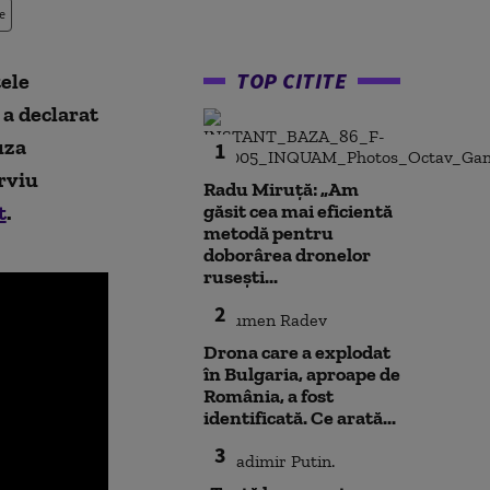
e
TOP CITITE
tele
a declarat
uza
1
erviu
Radu Miruță: „Am
t
.
găsit cea mai eficientă
metodă pentru
doborârea dronelor
rusești...
2
Drona care a explodat
în Bulgaria, aproape de
România, a fost
identificată. Ce arată...
3