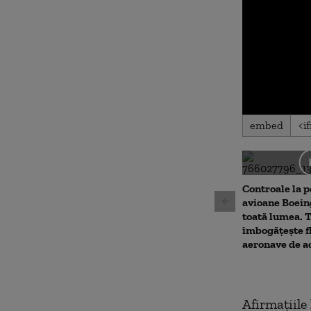
0
embed
seconds
of
0
seconds
Volu
90%
Controale la p
avioane Boei
toată lumea. 
îmbogățește f
aeronave de ac
Afirmațiile