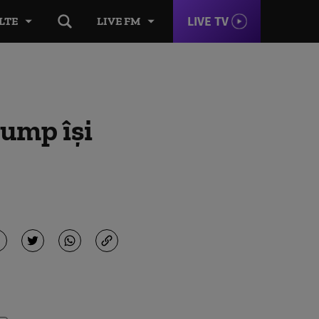
LIVE TV
LTE
LIVE FM
ump își