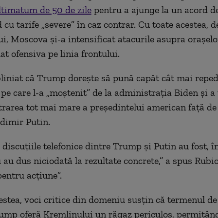
ltimatum de 50 de zile
pentru a ajunge la un acord de
cu tarife „severe” în caz contrar. Cu toate acestea, d
ui, Moscova și-a intensificat atacurile asupra orașel
at ofensiva pe linia frontului.
liniat că Trump dorește să pună capăt cât mai repe
 pe care l-a „moștenit” de la administrația Biden și a
trarea tot mai mare a președintelui american față d
adimir Putin.
discuțiile telefonice dintre Trump și Putin au fost, î
 au dus niciodată la rezultate concrete,” a spus Rubio
entru acțiune”.
estea, voci critice din domeniu susțin că termenul de 
rump oferă Kremlinului un răgaz periculos, permițân