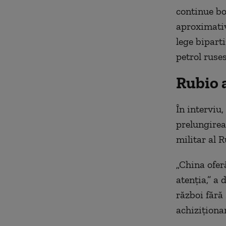
continue bo
aproximativ
lege bipart
petrol ruses
Rubio 
În interviu,
prelungirea
militar al R
„China oferă
atenția,” a 
război fără
achiziționar