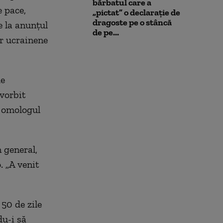
bărbatul care a
 pace,
„pictat” o declarație de
dragoste pe o stâncă
e la anunțul
de pe...
or ucrainene
de
 vorbit
e omologul
n general,
. „A venit
50 de zile
du-i să