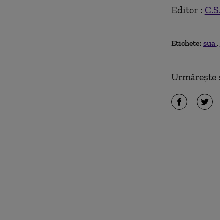
Editor :
C.S
Etichete:
sua
Urmărește ș