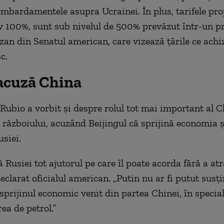
mbardamentele asupra Ucrainei. În plus, tarifele pro
 100%, sunt sub nivelul de 500% prevăzut într-un pr
izan din Senatul american, care vizează țările ce achi
c.
acuză China
 Rubio a vorbit și despre rolul tot mai important al C
 războiului, acuzând Beijingul că sprijină economia ș
usiei.
 Rusiei tot ajutorul pe care îl poate acorda fără a at
declarat oficialul american. „Putin nu ar fi putut susț
 sprijinul economic venit din partea Chinei, în specia
ea de petrol.”