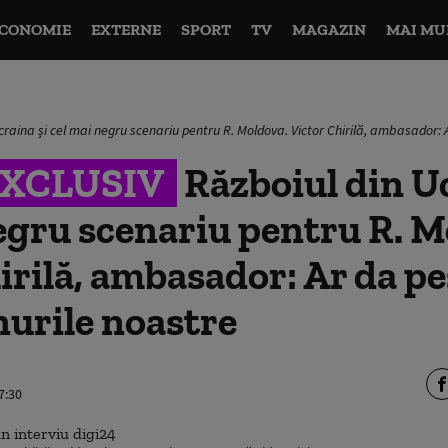
CONOMIE
EXTERNE
SPORT
TV
MAGAZIN
MAI MU
craina și cel mai negru scenariu pentru R. Moldova. Victor Chirilă, ambasador: 
EXCLUSIV
Războiul din Uc
egru scenariu pentru R. M
irilă, ambasador: Ar da pe
nurile noastre
7:30