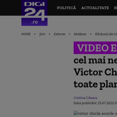
POLITICĂ
ACTUALITATE
E
HOME
Știri
Externe
Moldova
Războiul din U
VIDEO 
cel mai n
Victor Ch
toate pla
Cristina Cileacu
Data publicării:
25.07.2022 0