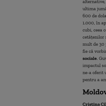
alternative,
ultima jumă
600 de dola
1.000, în a
cubi, ceea 
cetățenilor
mult de 30 
fie că vorb
sociale
. Gu
impactul so
ne-a oferit
pentru a am
Moldov
Cristina Ci