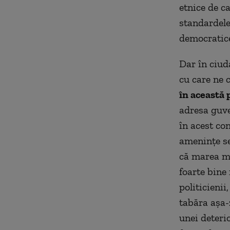
etnice de c
standardele
democratice
Dar în ciud
cu care ne 
în această 
adresa guve
în acest con
amenințe se
că marea ma
foarte bine 
politicienii
tabăra așa-
unei deterio