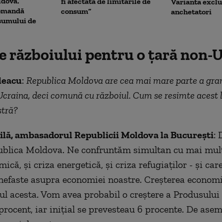
ldova.
fi afectată de limitările de
Varianta exclu
omandă
consum”
anchetatori
sumului de
le războiului pentru o țară non-
leacu
:
Republica Moldova are cea mai mare parte a gran
raina, deci comună cu războiul. Cum se resimte acest l
tră?
ilă, ambasadorul Republicii Moldova la București
: 
blica Moldova. Ne confruntăm simultan cu mai multe
ică, și criza energetică, și criza refugiaților - și car
nefaste asupra economiei noastre. Creșterea econom
nul acesta. Vom avea probabil o creștere a Produsului
procent, iar inițial se prevesteau 6 procente. De ase