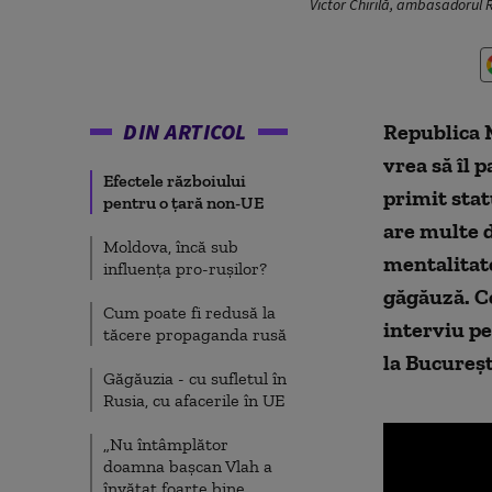
Victor Chirilă, ambasadorul R
DIN ARTICOL
Republica 
vrea să îl 
Efectele războiului
primit sta
pentru o țară non-UE
are multe 
Moldova, încă sub
mentalitate
influența pro-rușilor?
găgăuză. Ce
Cum poate fi redusă la
interviu p
tăcere propaganda rusă
la Bucureșt
Găgăuzia - cu sufletul în
Rusia, cu afacerile în UE
„Nu întâmplător
doamna bașcan Vlah a
învățat foarte bine