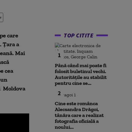
e
TOP CITITE
pe care
. Țara a
peană. Mai
1
ască
Până când mai poate fi
e cea
folosit buletinul vechi.
Autoritățile au stabilit
-un
pentru cine se...
ii Moldova
2
Cine este românca
Alecsandra Drăgoi,
tânăra care a realizat
fotografia oficială a
noului...