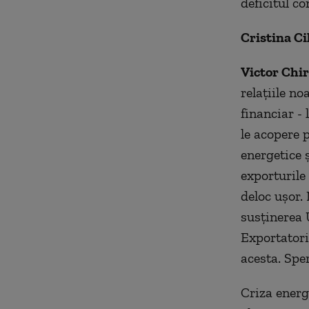
deficitul co
Cristina Ci
Victor Chir
relațiile no
financiar - 
le acopere p
energetice ș
exporturile 
deloc ușor.
susținerea 
Exportatorii
acesta. Spe
Criza energ