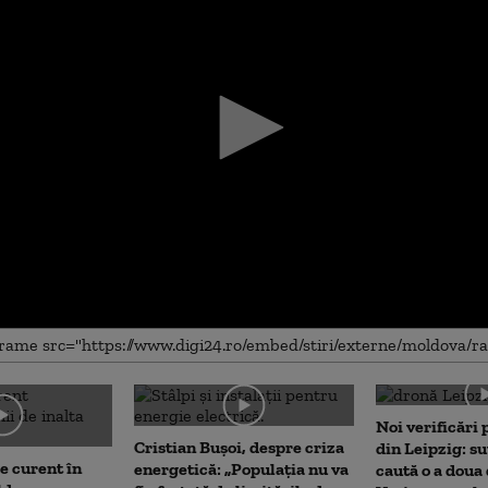
me
Noi verificări
Cristian Bușoi, despre criza
din Leipzig: su
e curent în
energetică: „Populația nu va
caută o a doua