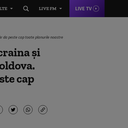
LIVE TV
LTE
LIVE FM
Ar da peste cap toate planurile noastre
raina și
oldova.
ste cap