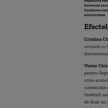
Republica Mo
Guvernul rec
limitarea con
electricitate
Efecte
Cristina Ci
comună cu Uc
dumneavoas
Victor Chir
pentru Repu
criza econom
consecințe 
încetinit a
de doar un 