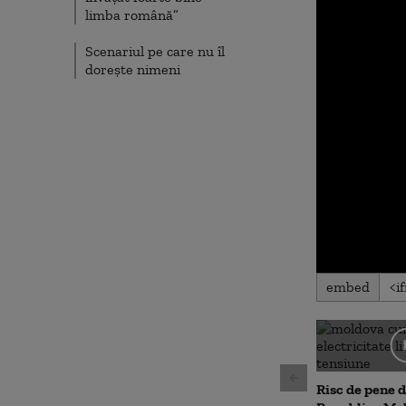
limba română”
Scenariul pe care nu îl
dorește nimeni
0
embed
seconds
of
0
seconds
Volu
90%
Risc de pene d