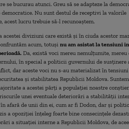
are se bucurau atunci. Greu să se adapteze la democra
 democratice. Nu sunt destul de receptivi la valorile
, acest lucru trebuie să-l recunoaștem.
a acestei diviziuni care există și în ciuda acestor m
confruntăm acum, totuși
nu am asistat la tensiuni i
perioadă.
Da, există voci mereu nemulțumite, mereu c
rnului, în special a politicii guvernului de susținere 
flict, dar aceste voci nu s-au materializat în tensiuni
curitatea și stabilitatea Republicii Moldova. Suntem
joritate a acestei părți a populației noastre conștie
riscurile unei eventuale deteriorări a stabilității inte
, în afară de unii din ei, cum ar fi Dodon, dar și politi
zis a opoziției înțeleg foarte bine consecințele dezast
rări a situației interne a Republicii Moldova, de acee