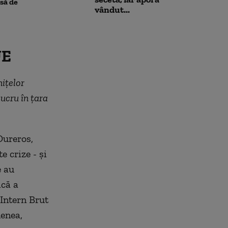
pe cărbune: „B
să de
vândut...
angajamentelo
poate avea con
financiare”
UE
ițelor
ucru în țara
Dureros,
 crize - și
e au
ică a
 Intern Brut
menea,