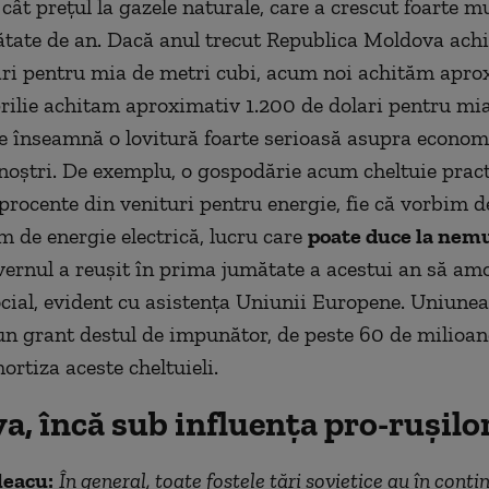
 cât prețul la gazele naturale, care a crescut foarte mu
tate de an. Dacă anul trecut Republica Moldova achit
ri pentru mia de metri cubi, acum noi achităm apro
prilie achitam aproximativ 1.200 de dolari pentru mi
ce înseamnă o lovitură foarte serioasă asupra econom
 noștri. De exemplu, o gospodărie acum cheltuie prac
procente din venituri pentru energie, fie că vorbim d
im de energie electrică, lucru care
poate duce la nem
vernul a reușit în prima jumătate a acestui an să am
cial, evident cu asistența Uniunii Europene. Uniune
 un grant destul de impunător, de peste 60 de milioan
ortiza aceste cheltuieli.
a, încă sub influența pro-rușilo
leacu:
În general, toate fostele țări sovietice au în conti