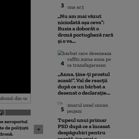
3
„Nu am mai văzut
niciodată așa ceva”:
Rusia a doborât o
dronă portugheză rară
și o va...
4
„Anna, ţine-ţi prostul
acasă!”. Val de reacții
după ce un bărbat a
desenat o declarație...
5
Tupeul unui primar
 pe aeroportul
Societatea de Transport
PSD după ce a încasat
Avertisment de
te de polițiști
București și-a cerut
despăgubiri pentru
după scandalul
 dronă.
insolvența
secetă, iar apoi a