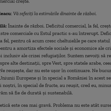
mercial crește.
leacu
:
Vă referiți la estimările dinainte de război.
ilă:
Înainte de război. Deficitul comercial, la fel, creș
astre comerciale cu Estul practic s-au întrerupt. Defic
la fel, pentru că acum cresc cheltuielile pe care statul
entru a amortiza efectele sociale și economice ale cri
i inclusiv ale crizei refugiaților. Suntem nevoiți să 
spre alte destinații, spre Vest, spre statele arabe, cee
 Ne reușește, dar nu este ușor în continuare. Ne buc
Uniunii Europene și în special a României în acest se
 noștri, în special de fructe, au reușit, cred eu, minu
răm să fie de durată și sustenabilă.
etică este cea mai gravă. Problema nu este atât surse