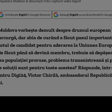
epublicii Moldova la București Foto: captură video Digi24
Urmărește
Digi24
în Google Discover
Adaugă
Digi24
ca sursă preferată în Googl
Moldova vorbește demult despre drumul european 
parcurgă, dar abia de curând a făcut pasul important
tutul de candidat pentru aderarea la Uniunea Euro
de făcut până să devină membru, trebuie să depășe
a populației proruse, problema transnistreană și p
 soluții sunt pentru toate acestea? Răspunde, într
entru Digi24, Victor Chirilă, ambasadorul Republic
i.