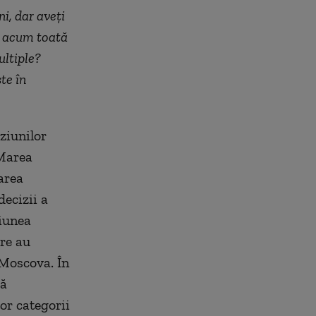
i, dar aveți
e acum toată
ultiple?
te în
iziunilor
 Marea
area
decizii a
niunea
re au
 Moscova. În
pă
or categorii