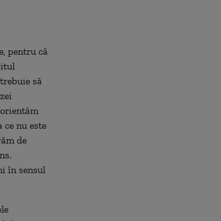
te, pentru că
itul
 trebuie să
zei
reorientăm
a ce nu este
urăm de
ns.
ni în sensul
le