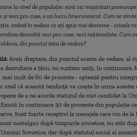
ziune la nivel de populație: sunt cei majoritari proeuropen
e și voci pro-ruse, e un lucru binecunoscut. Cum se simt
ație, având în vedere ce ați spus mai devreme - crizele m
România dezvoltă voci pro-ruse, voci naționaliste. Cum es
oldova, din punctul ăsta de vedere?
ilă
: Aveți dreptate, din punctul acesta de vedere, al v
de dezvoltare a țării, nu suntem uniți, în continuare.
- mai mult de 60 de procente - optează pentru integr
i cred că această tendință va crește în urma acestei 
opene de a ne acorda statutul de stat candidat la U
Există în continuare 30 de procente din populație ca
erve. Sunt foarte receptivi la mesajele care vin de la
sunt nostalgici după timpurile sovietice, nu atât du
Uniunii Sovietice, dar după statutul social al anumit