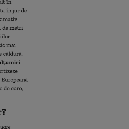
lt în
a în jur de
ximativ
a de metri
iilor
tic mai
e căldură,
ulțumiri
ortizeze
a Europeană
e de euro,
r?
nuare