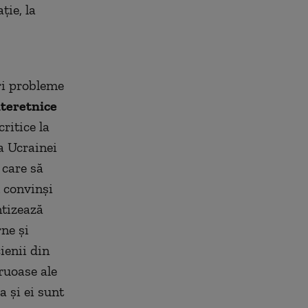
ție, la
ari probleme
nteretnice
ritice la
a Ucrainei
 care să
 convinși
ntizează
rne și
cienii din
ruoase ale
a și ei sunt