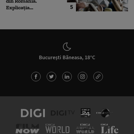
din România.
5
Explicația...
București Băneasa, 18°C