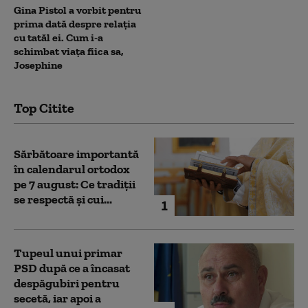
Gina Pistol a vorbit pentru
prima dată despre relația
cu tatăl ei. Cum i-a
schimbat viața fiica sa,
Josephine
Top Citite
Sărbătoare importantă
în calendarul ortodox
pe 7 august: Ce tradiții
se respectă și cui...
1
Tupeul unui primar
PSD după ce a încasat
despăgubiri pentru
secetă, iar apoi a