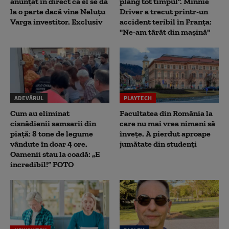
anunțat în direct că el se dă
plâng tot timpul". Minnie
la o parte dacă vine Neluțu
Driver a trecut printr-un
Varga investitor. Exclusiv
accident teribil în Franța:
"Ne-am târât din mașină"
ADEVĂRUL
PLAYTECH
Cum au eliminat
Facultatea din România la
cisnădienii samsarii din
care nu mai vrea nimeni să
piață: 8 tone de legume
înveţe. A pierdut aproape
vândute în doar 4 ore.
jumătate din studenţi
Oamenii stau la coadă: „E
incredibil!” FOTO