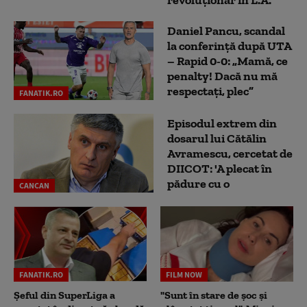
revoluționar în L.A.
Daniel Pancu, scandal
la conferință după UTA
– Rapid 0-0: „Mamă, ce
penalty! Dacă nu mă
respectați, plec”
FANATIK.RO
Episodul extrem din
dosarul lui Cătălin
Avramescu, cercetat de
DIICOT: 'A plecat în
pădure cu o
CANCAN
FANATIK.RO
FILM NOW
Șeful din SuperLiga a
"Sunt în stare de șoc și