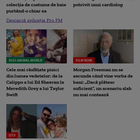
colecția de costume de baie
potrivit unui cardiolog
purtând-o chiar ea
Descarcă aplicația Pro FM
DIGI ANIMAL WORLD
FILM NOW
Cele mai răsfățate pisici
Morgan Freeman nu se
din lumea vedetelor: de la
ascunde când vine vorba de
Calippo a lui Ed Sheeran la
bani: „Dacă plătesc
Meredith Grey a lui Taylor
suficient”, un scenariu slab
Swift
nu mai contează
UTV