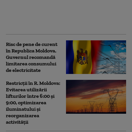
după vizita delegaţiei
talibane: „E ruşinos că
nu toată lumea citeşte
politică externă”
Risc de pene de curent
în Republica Moldova.
Guvernul recomandă
limitarea consumului
de electricitate
Restricții în R. Moldova:
Evitarea utilizării
lifturilor între 6:00 şi
9:00, optimizarea
iluminatului şi
reorganizarea
activităţii