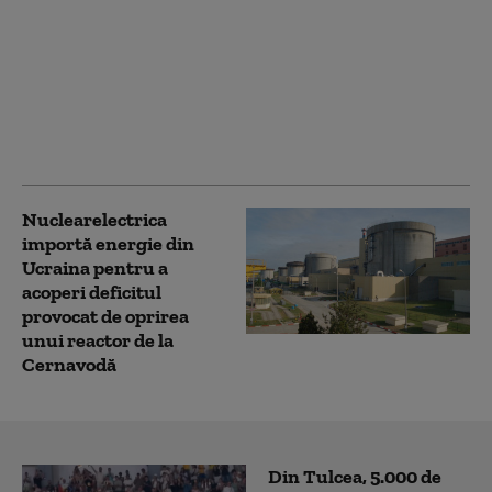
Anchetă în Republica
Moldova: nu se știe cine
a invitat şi cine a
acordat vize unei
delegaţii de talibani, în
vizită la Chișinău
Nuclearelectrica
importă energie din
Ucraina pentru a
acoperi deficitul
provocat de oprirea
unui reactor de la
Cernavodă
Din Tulcea, 5.000 de