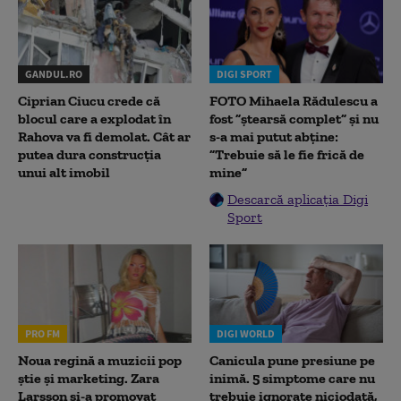
GANDUL.RO
DIGI SPORT
Ciprian Ciucu crede că
FOTO Mihaela Rădulescu a
blocul care a explodat în
fost ”ștearsă complet” și nu
Rahova va fi demolat. Cât ar
s-a mai putut abține:
putea dura construcția
”Trebuie să le fie frică de
unui alt imobil
mine”
Descarcă aplicația Digi
Sport
PRO FM
DIGI WORLD
Noua regină a muzicii pop
Canicula pune presiune pe
știe și marketing. Zara
inimă. 5 simptome care nu
Larsson și-a promovat
trebuie ignorate niciodată,