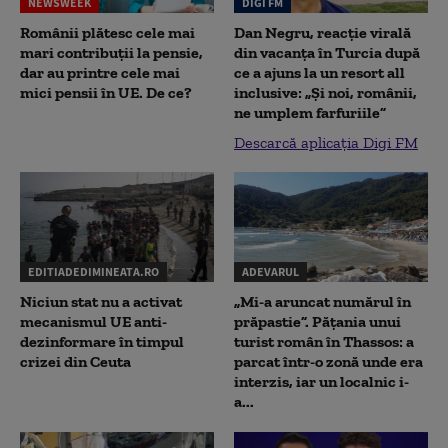
NEWSWEEK
DIGI FM
Românii plătesc cele mai
Dan Negru, reacție virală
mari contribuții la pensie,
din vacanța în Turcia după
dar au printre cele mai
ce a ajuns la un resort all
mici pensii în UE. De ce?
inclusive: „Și noi, românii,
ne umplem farfuriile”
Descarcă aplicația Digi FM
EDITIADEDIMINEATA.RO
ADEVARUL
Niciun stat nu a activat
„Mi-a aruncat numărul în
mecanismul UE anti-
prăpastie”. Pățania unui
dezinformare în timpul
turist român în Thassos: a
crizei din Ceuta
parcat într-o zonă unde era
interzis, iar un localnic i-
a...