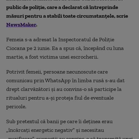
public de poliție, care a declarat că întreprinde
măsuri pentru a stabili toate circumstanțele, scrie
NewsMaker
.
Femeia s-a adresat la Inspectoratul de Poliție
Ciocana pe 2 iunie. Ea a spus că, începând cu luna
martie, a fost victima unei escrocherii.
Potrivit femeii, persoane necunoscute care
comunicau prin WhatsApp în limba rusă s-au dat
drept clarvăzători și au convins-o să participe la
ritualuri pentru a-și proteja fiul de eventuale
pericole.
Sub pretextul că banii pe care îi deținea erau
„încărcați energetic negativ” și necesitau
„purificare”, suspecții au convins-o să transmită unei