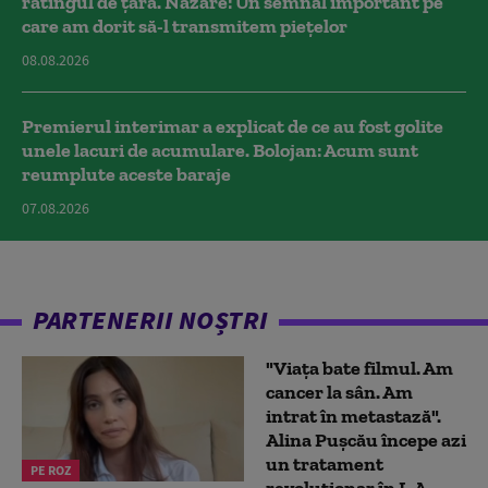
ratingul de țară. Nazare: Un semnal important pe
care am dorit să-l transmitem piețelor
08.08.2026
Premierul interimar a explicat de ce au fost golite
unele lacuri de acumulare. Bolojan: Acum sunt
reumplute aceste baraje
07.08.2026
PARTENERII NOȘTRI
"Viața bate filmul. Am
cancer la sân. Am
intrat în metastază".
Alina Pușcău începe azi
un tratament
PE ROZ