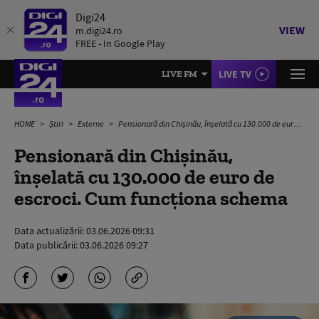
Digi24
VIEW
m.digi24.ro
FREE - In Google Play
LIVE TV
LIVE FM
HOME
Știri
Externe
Pensionară din Chișinău, înșelată cu 130.000 de euro de escroci. Cum funcționa schema
Pensionară din Chișinău,
înșelată cu 130.000 de euro de
escroci. Cum funcționa schema
Data actualizării:
03.06.2026 09:31
Data publicării:
03.06.2026 09:27