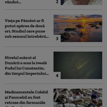
2
vândut...
Viața pe Pământ ar fi
putut apărea de două
ori. Studiul care pune
sub semnul întrebării...
3
Nivelul scăzut al
Dunării a scos la iveală
Podul lui Constantin,
din timpul Imperiului...
4
Medicamentele Colebil
și Panzcebil au fost
retrase din farmaciile