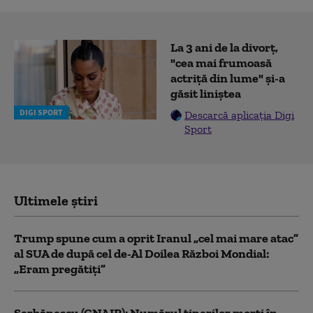
La 3 ani de la divorț,
"cea mai frumoasă
actriță din lume" și-a
găsit liniștea
DIGI SPORT
Descarcă aplicația Digi
Sport
Ultimele știri
Trump spune cum a oprit Iranul „cel mai mare atac”
al SUA de după cel de-Al Doilea Război Mondial:
„Eram pregătiți”
Şerbănescu (CNAIR): Numărul tinerilor morţi în