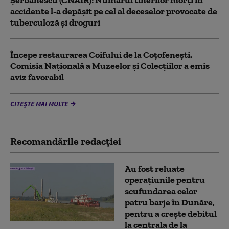
accidente l-a depăşit pe cel al deceselor provocate de
tuberculoză şi droguri
Începe restaurarea Coifului de la Coțofenești.
Comisia Naţională a Muzeelor şi Colecţiilor a emis
aviz favorabil
CITEȘTE MAI MULTE
Recomandările redacţiei
Au fost reluate
operațiunile pentru
scufundarea celor
patru barje în Dunăre,
pentru a crește debitul
la centrala de la