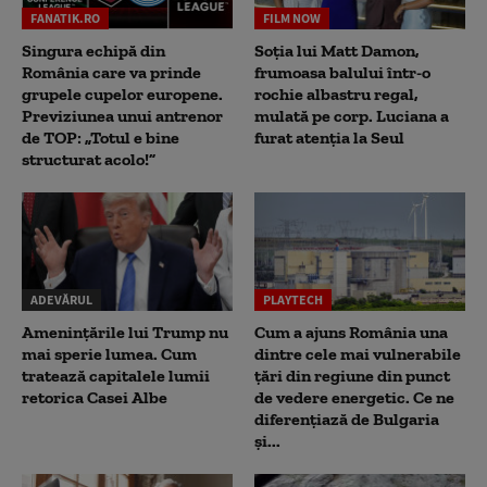
FANATIK.RO
FILM NOW
Singura echipă din
Soția lui Matt Damon,
România care va prinde
frumoasa balului într-o
grupele cupelor europene.
rochie albastru regal,
Previziunea unui antrenor
mulată pe corp. Luciana a
de TOP: „Totul e bine
furat atenția la Seul
structurat acolo!”
ADEVĂRUL
PLAYTECH
Amenințările lui Trump nu
Cum a ajuns România una
mai sperie lumea. Cum
dintre cele mai vulnerabile
tratează capitalele lumii
țări din regiune din punct
retorica Casei Albe
de vedere energetic. Ce ne
diferențiază de Bulgaria
și...