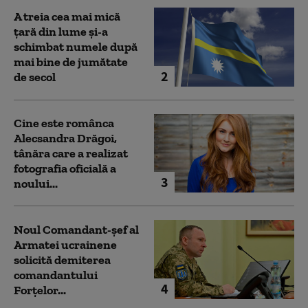
A treia cea mai mică
țară din lume și-a
schimbat numele după
mai bine de jumătate
2
de secol
Cine este românca
Alecsandra Drăgoi,
tânăra care a realizat
fotografia oficială a
3
noului...
Noul Comandant-șef al
Armatei ucrainene
solicită demiterea
comandantului
4
Forțelor...