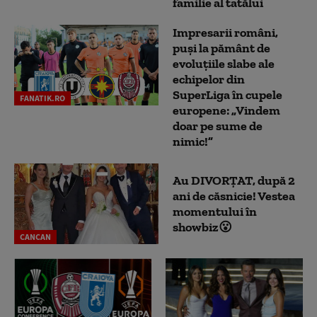
familie al tatălui
Impresarii români,
puși la pământ de
evoluțiile slabe ale
echipelor din
SuperLiga în cupele
FANATIK.RO
europene: „Vindem
doar pe sume de
nimic!”
Au DIVORȚAT, după 2
ani de căsnicie! Vestea
momentului în
showbiz😮
CANCAN