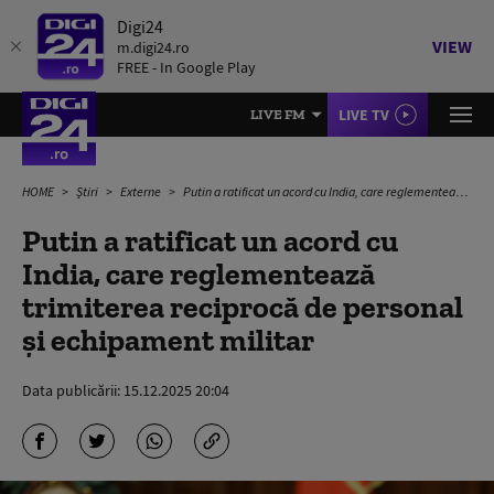
Digi24
VIEW
m.digi24.ro
FREE - In Google Play
LIVE TV
LIVE FM
HOME
Știri
Externe
Putin a ratificat un acord cu India, care reglementează trimiterea reciprocă de personal şi echipament militar
Putin a ratificat un acord cu
India, care reglementează
trimiterea reciprocă de personal
şi echipament militar
Data publicării:
15.12.2025 20:04