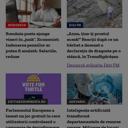
NEWSWEEK
DIGI FM
România poate ajunge
„Anna, ţine-ţi prostul
vineri în „junk”. Economist:
acasă!" Reacţii după ce un
Indexarea pensiilor ar
bărbat a desenat o
putea fi anulată. Salariile,
declaraţie de dragoste pe o
reduse
stâncă, în Transfăgărăşan
Descarcă aplicația Digi FM
EDITIADEDIMINEATA.RO
ADEVARUL
Parlamentul European a
Inteligența artificială
lansat un joc gratuit în care
transformă
utilizatorii controlează o
departamentele de resurse
campanie de dezinformare
umane. Milioane de locuri