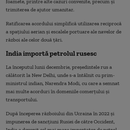
foamete, printre alte cazuri convenite, precum şi
trimiterea de ajutor umanitar.
Ratificarea acordului simplifică utilizarea reciprocă
a spaţiului aerian şi escalele portuare ale navelor de
război ale celor două ţări.
India importă petrolul rusesc
La începutul lunii decembrie, preşedintele rus a
călătorit la New Delhi, unde s-a întâlnit cu prim-
ministrul indian, Narendra Modi, cu care a semnat
mai multe acorduri în domeniile comerţului şi
transportului.
După începerea războiului din Ucraina în 2022 şi
impunerea de sancţiuni Rusiei de către Occident,
India a devenit cel mai mare importator de petrol