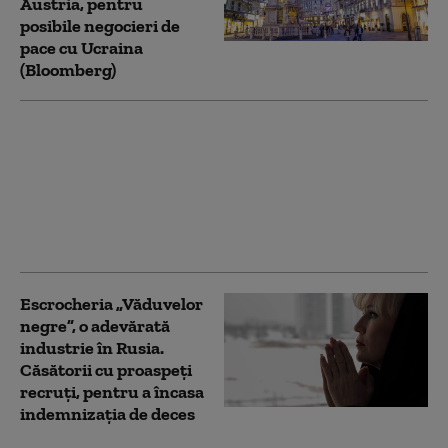
Austria, pentru
posibile negocieri de
pace cu Ucraina
(Bloomberg)
Ce a reușit campania
de 40 de zile a lui
Zelenski și ce nu a
reușit. Adâncimea
strategică a Rusiei nu
mai există
Escrocheria „Văduvelor
negre”, o adevărată
industrie în Rusia.
Căsătorii cu proaspeți
recruți, pentru a încasa
indemnizaţia de deces