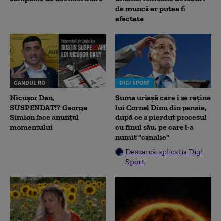
de muncă ar putea fi
afectate
GANDUL.RO
DIGI SPORT
Nicușor Dan,
Suma uriașă care i se reține
SUSPENDAT!? George
lui Cornel Dinu din pensie,
Simion face anunțul
după ce a pierdut procesul
momentului
cu finul său, pe care l-a
numit "canalie"
Descarcă aplicația Digi
Sport