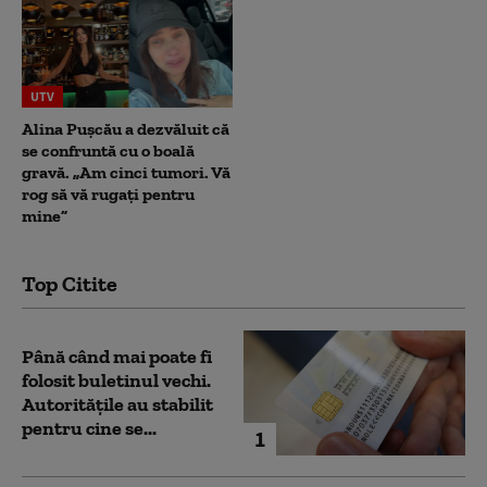
UTV
Alina Pușcău a dezvăluit că
se confruntă cu o boală
gravă. „Am cinci tumori. Vă
rog să vă rugați pentru
mine”
Top Citite
Până când mai poate fi
folosit buletinul vechi.
Autoritățile au stabilit
pentru cine se...
1