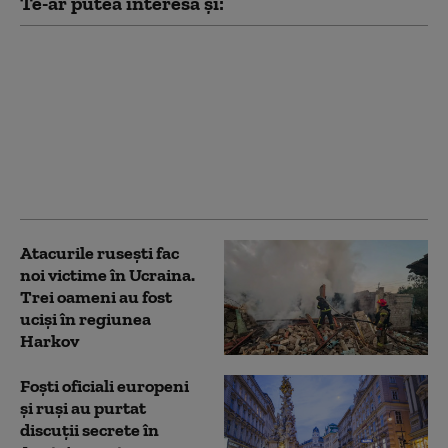
Te-ar putea interesa și:
Una dintre cele mai
mari rafinării din Rusia
este în flăcări. A fost
atacată de drone
ucrainene pentru a
doua noapte
consecutiv
Atacurile rusești fac
noi victime în Ucraina.
Trei oameni au fost
uciși în regiunea
Harkov
Foști oficiali europeni
și ruși au purtat
discuții secrete în