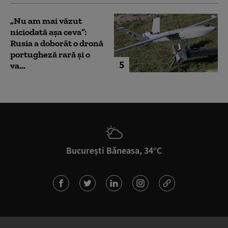
„Nu am mai văzut
niciodată așa ceva”:
Rusia a doborât o dronă
portugheză rară și o
5
va...
București Băneasa, 34°C