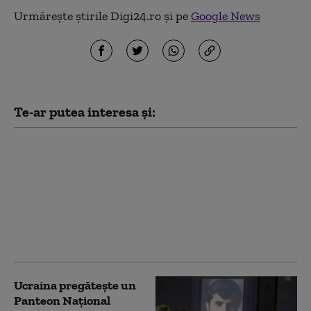
Urmărește știrile Digi24.ro și pe
Google News
Te-ar putea interesa și:
Zelenski acuză
presiuni asupra
Ucrainei: „Reducerea
livrărilor de rachete
antiaeriene urmărește
să ne facă mai
cooperanți”
Ucraina pregătește un
Panteon Național