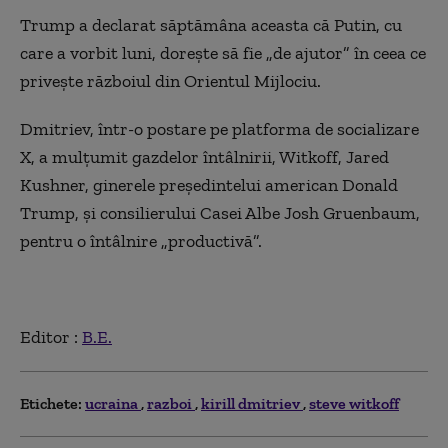
Trump a declarat săptămâna aceasta că Putin, cu
care a vorbit luni, doreşte să fie „de ajutor” în ceea ce
priveşte războiul din Orientul Mijlociu.
Dmitriev, într-o postare pe platforma de socializare
X, a mulţumit gazdelor întâlnirii, Witkoff, Jared
Kushner, ginerele preşedintelui american Donald
Trump, şi consilierului Casei Albe Josh Gruenbaum,
pentru o întâlnire „productivă”.
Editor :
B.E.
Etichete:
ucraina
razboi
kirill dmitriev
steve witkoff