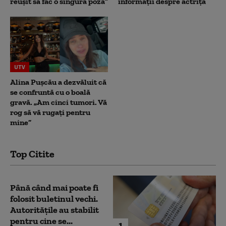
reușit să fac o singură poză”
informații despre actriță
UTV
Alina Pușcău a dezvăluit că
se confruntă cu o boală
gravă. „Am cinci tumori. Vă
rog să vă rugați pentru
mine”
Top Citite
Până când mai poate fi
folosit buletinul vechi.
Autoritățile au stabilit
pentru cine se...
1