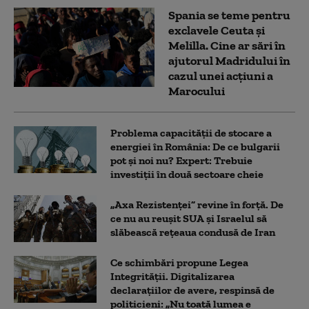
Spania se teme pentru
exclavele Ceuta și
Melilla. Cine ar sări în
ajutorul Madridului în
cazul unei acțiuni a
Marocului
Problema capacității de stocare a
energiei în România: De ce bulgarii
pot și noi nu? Expert: Trebuie
investiții în două sectoare cheie
„Axa Rezistenței” revine în forță. De
ce nu au reușit SUA și Israelul să
slăbească rețeaua condusă de Iran
Ce schimbări propune Legea
Integrității. Digitalizarea
declarațiilor de avere, respinsă de
politicieni: „Nu toată lumea e