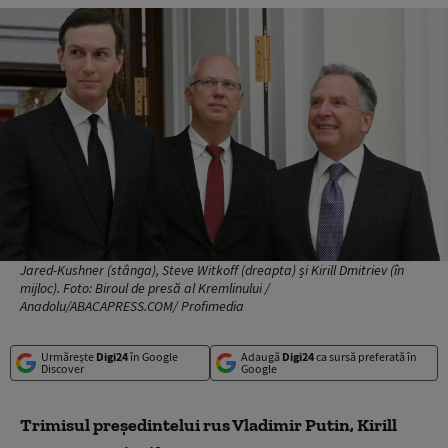
Jared-Kushner (stânga), Steve Witkoff (dreapta) și Kirill Dmitriev (în
mijloc). Foto: Biroul de presă al Kremlinului /
Anadolu/ABACAPRESS.COM/ Profimedia
Urmărește
Digi24
în Google
Adaugă
Digi24
ca sursă preferată în
Discover
Google
Trimisul preşedintelui rus Vladimir Putin, Kirill