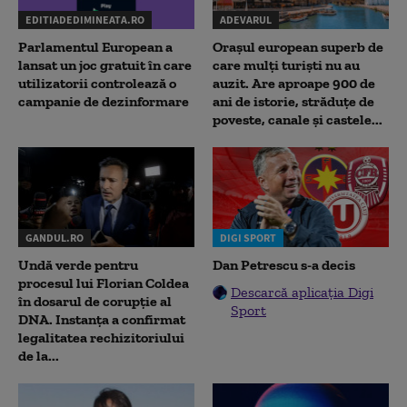
EDITIADEDIMINEATA.RO
ADEVARUL
Parlamentul European a
Orașul european superb de
lansat un joc gratuit în care
care mulți turiști nu au
utilizatorii controlează o
auzit. Are aproape 900 de
campanie de dezinformare
ani de istorie, străduțe de
poveste, canale și castele...
GANDUL.RO
DIGI SPORT
Undă verde pentru
Dan Petrescu s-a decis
procesul lui Florian Coldea
Descarcă aplicația Digi
în dosarul de corupție al
Sport
DNA. Instanța a confirmat
legalitatea rechizitoriului
de la...