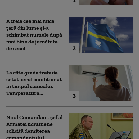
A treia cea mai mică
țară din lume și-a
schimbat numele după
mai bine de jumătate
2
de secol
La câte grade trebuie
setat aerul condiționat
în timpul caniculei.
Temperatura...
3
Noul Comandant-șef al
Armatei ucrainene
solicită demiterea
comandantului