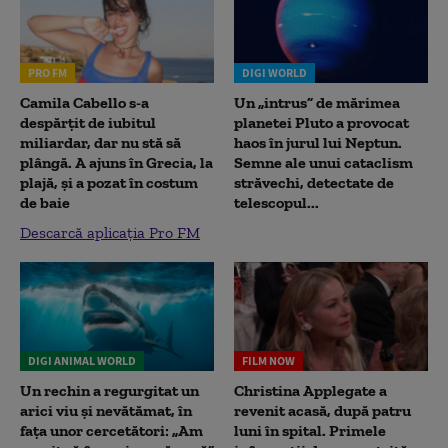
PRO FM
DIGI WORLD
Camila Cabello s-a
Un „intrus” de mărimea
despărțit de iubitul
planetei Pluto a provocat
miliardar, dar nu stă să
haos în jurul lui Neptun.
plângă. A ajuns în Grecia, la
Semne ale unui cataclism
plajă, și a pozat în costum
străvechi, detectate de
de baie
telescopul...
Descarcă aplicația Pro FM
DIGI ANIMAL WORLD
FILM NOW
Un rechin a regurgitat un
Christina Applegate a
arici viu și nevătămat, în
revenit acasă, după patru
fața unor cercetători: „Am
luni în spital. Primele