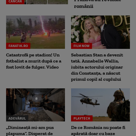
CANCAN
românii
FANATIK.RO
FILM NOW
Catastrofă pe stadion! Un
Sebastian Stan a devenit
fotbalist a murit după ce a
tată. Annabelle Wallis,
fost lovit de fulger. Video
iubita actorului originar
din Constanța, a născut
primul copil al cuplului
ADEVĂRUL
PLAYTECH
„Dimineață mi-am pus
De ce România nu poate fi
plapuma”. Disperat de
apărată doar cu baze