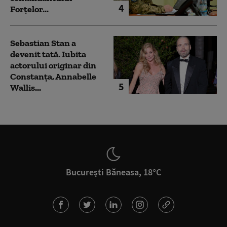
4
Forțelor...
Sebastian Stan a
devenit tată. Iubita
actorului originar din
Constanța, Annabelle
5
Wallis...
București Băneasa, 18°C