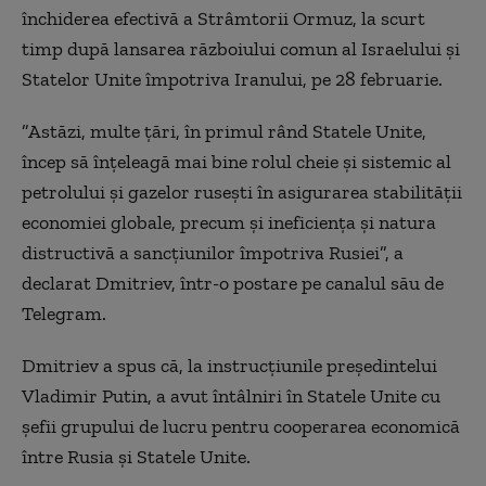
închiderea efectivă a Strâmtorii Ormuz, la scurt
timp după lansarea războiului comun al Israelului şi
Statelor Unite împotriva Iranului, pe 28 februarie.
”Astăzi, multe ţări, în primul rând Statele Unite,
încep să înţeleagă mai bine rolul cheie şi sistemic al
petrolului şi gazelor ruseşti în asigurarea stabilităţii
economiei globale, precum şi ineficienţa şi natura
distructivă a sancţiunilor împotriva Rusiei”, a
declarat Dmitriev, într-o postare pe canalul său de
Telegram.
Dmitriev a spus că, la instrucţiunile preşedintelui
Vladimir Putin, a avut întâlniri în Statele Unite cu
şefii grupului de lucru pentru cooperarea economică
între Rusia şi Statele Unite.