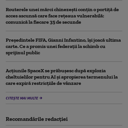
Routerele unei mărci chinezești conțin o portiță de
acces ascunsă care face rețeaua vulnerabilă:
comunică la fiecare 35 de secunde
Președintele FIFA, Gianni Infantino, îşi joacă ultima
carte. Ce a promis unei federații la schimb cu
sprijinul public
Acţiunile SpaceX se prăbuşesc după explozia
cheltuielilor pentru AI şi apropierea termenului la
care expiră restricţiile de vânzare
CITEȘTE MAI MULTE
Recomandările redacţiei