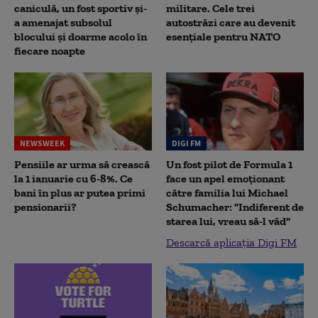
caniculă, un fost sportiv și-
militare. Cele trei
a amenajat subsolul
autostrăzi care au devenit
blocului și doarme acolo în
esențiale pentru NATO
fiecare noapte
NEWSWEEK
DIGI FM
Pensiile ar urma să crească
Un fost pilot de Formula 1
la 1 ianuarie cu 6-8%. Ce
face un apel emoționant
bani în plus ar putea primi
către familia lui Michael
pensionarii?
Schumacher: "Indiferent de
starea lui, vreau să-l văd"
Descarcă aplicația Digi FM