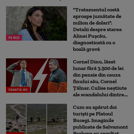
"Tratamentul costă
aproape jumătate de
milion de dolari".
Detalii despre starea
Alinei Pușcău,
PE ROZ
diagnosticată cu o
boală gravă
Cornel Dinu, lăsat
lunar fără 3.500 de lei
din pensie din cauza
finului său, Cornel
Țălnar. Culise neștiute
FANATIK.RO
ale scandalului dintre...
Cum au apărut doi
turiști pe Platoul
Bucegi. Imaginile
publicate de Salvamont
Prahova au revoltat