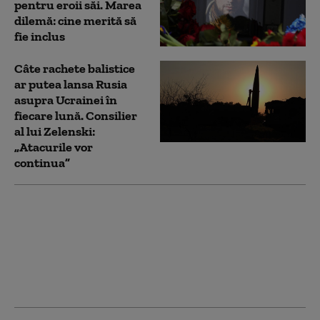
pentru eroii săi. Marea
dilemă: cine merită să
fie inclus
Câte rachete balistice
ar putea lansa Rusia
asupra Ucrainei în
fiecare lună. Consilier
al lui Zelenski:
„Atacurile vor
continua”
Volodimir Zelenski,
discuție cu șeful NATO.
Despre ce au vorbit cei
doi lideri: „Este bine
informat cu privire la
amenințări”