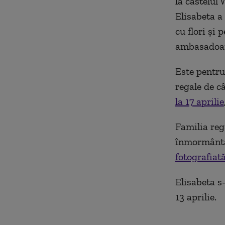
la castelul
Elisabeta a
cu flori și 
ambasadoar
Este pentru
regale de 
la 17 aprilie
Familia reg
înmormântăr
fotografiat
Elisabeta s-
13 aprilie.