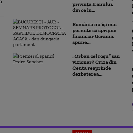
ă
privința Iranului,
din ce în...
România nu își mai
permite să sprijine
financiar Ucraina,
spune...
„Orban cel roșu” sau
vizionar? Criza din
Ceuta reaprinde
dezbaterea...