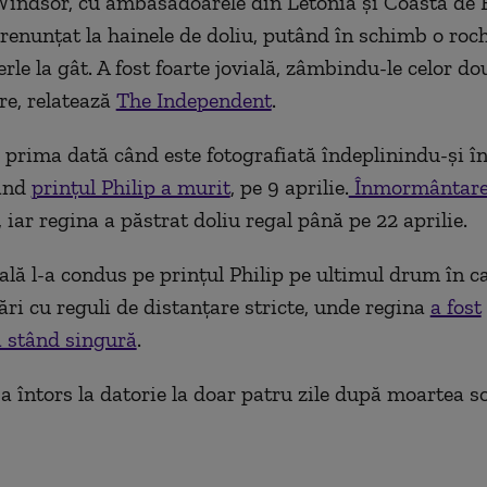
 Windsor, cu ambasadoarele din Letonia și Coasta de F
 renunțat la hainele de doliu, putând în schimb o roc
perle la gât. A fost foarte jovială, zâmbindu-le celor do
e, relatează
The Independent
.
 prima dată când este fotografiată îndeplinindu-și în
când
prințul Philip a murit
, pe 9 aprilie.
Înmormântarea
, iar regina a păstrat doliu regal până pe 22 aprilie.
ală l-a condus pe prințul Philip pe ultimul drum în c
i cu reguli de distanțare stricte, unde regina
a fost
ă stând singură
.
a întors la datorie la doar patru zile după moartea so