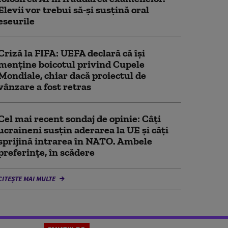
Elevii vor trebui să-şi susţină oral
eseurile
Criză la FIFA: UEFA declară că îşi
menţine boicotul privind Cupele
Mondiale, chiar dacă proiectul de
vânzare a fost retras
Cel mai recent sondaj de opinie: Câți
ucraineni susțin aderarea la UE și câți
sprijină intrarea în NATO. Ambele
preferințe, în scădere
CITEȘTE MAI MULTE