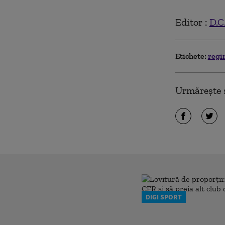
Editor :
D.C
Etichete:
regi
Urmărește ș
DIGI SPORT