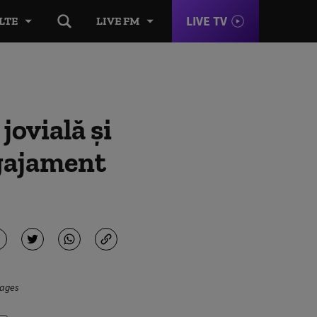
LIVE TV
LTE
LIVE FM
jovială și
ngajament
mages