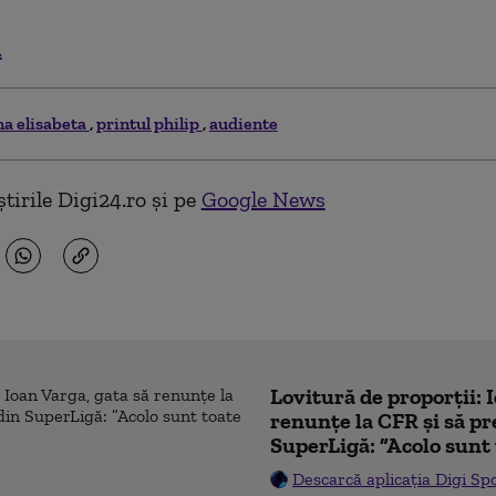
.
na elisabeta
printul philip
audiente
tirile Digi24.ro și pe
Google News
Lovitură de proporții: 
renunțe la CFR și să pre
SuperLigă: ”Acolo sunt 
Descarcă aplicația Digi Sp