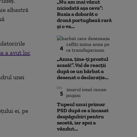
ildeș.
„Nu am mai văzut
niciodată așa ceva”:
hie albastră
Rusia a doborât o
uă
dronă portugheză rară
și o va...
datoririle
4
 a avut loc
„Anna, ţine-ţi prostul
acasă!”. Val de reacții
după ce un bărbat a
adrul unei
desenat o declarație...
5
Tupeul unui primar
țului ei, pe
PSD după ce a încasat
despăgubiri pentru
secetă, iar apoi a
vândut...