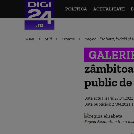
POLITICĂ
ACTUALITATE
E
HOME
Știri
Externe
Regina Elisabeta, jovială și
GALERI
zâmbitoa
public de
Data actualizării:
27.04.2021
Data publicării:
27.04.2021 1
Regina Elisabeta a II-a a fo