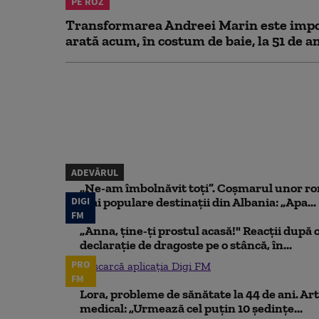
PE ROZ
Transformarea Andreei Marin este impo
arată acum, în costum de baie, la 51 de a
ADEVĂRUL
„Ne-am îmbolnăvit toți”. Coșmarul unor ro
DIGI
mai populare destinații din Albania: „Apa...
FM
„Anna, ţine-ţi prostul acasă!" Reacţii după 
declaraţie de dragoste pe o stâncă, în...
PRO
Descarcă aplicația Digi FM
FM
Lora, probleme de sănătate la 44 de ani. Art
medical: „Urmează cel puțin 10 ședințe...