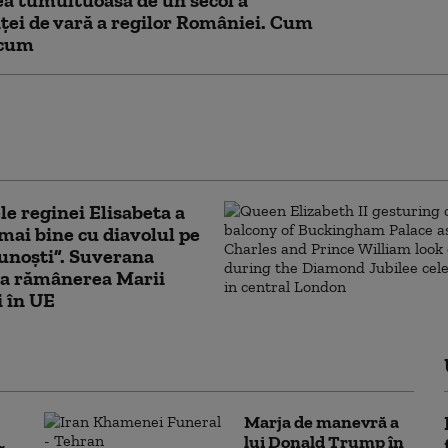
a tumultuoasă de un secol a
ței de vară a regilor României. Cum
acum
 Media TV rămâne o voce puternică în presa
scă: peste 2,2 milioane de ascultători zilnic pe
nțe
le reginei Elisabeta a
E mai bine cu diavolul pe
cunoști”. Suverana
ea rămânerea Marii
i în UE
Marja de manevră a
lui Donald Trump în