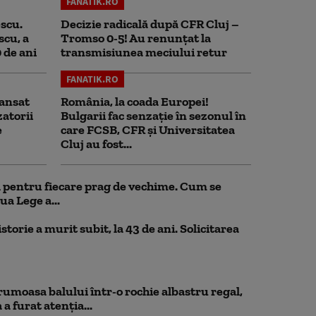
FANATIK.RO
scu.
Decizie radicală după CFR Cluj –
scu, a
Tromso 0-5! Au renunțat la
0 de ani
transmisiunea meciului retur
FANATIK.RO
ansat
România, la coada Europei!
zatorii
Bulgarii fac senzație în sezonul în
e
care FCSB, CFR și Universitatea
Cluj au fost...
ul pentru fiecare prag de vechime. Cum se
ua Lege a...
storie a murit subit, la 43 de ani. Solicitarea
rumoasa balului într-o rochie albastru regal,
a furat atenția...