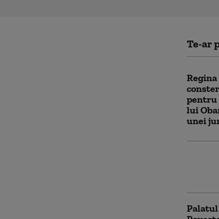
Te-ar p
Regina 
conste
pentru 
lui Oba
unei ju
Cauza r
și ce a
a II-a (
Palatul