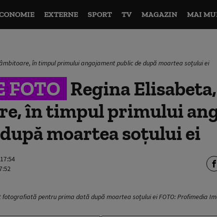
CONOMIE
EXTERNE
SPORT
TV
MAGAZIN
MAI MU
 zâmbitoare, în timpul primului angajament public de după moartea soțului ei
E FOTO
Regina Elisabeta, 
re, în timpul primului a
 după moartea soțului ei
 17:54
7:52
st fotografiată pentru prima dată după moartea soțului ei FOTO: Profimedia I