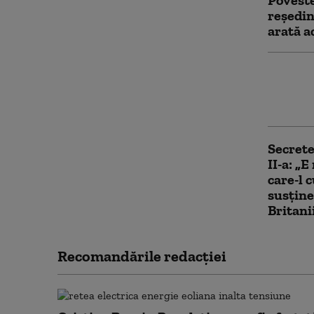
Poveste
reședin
arată 
Campus
românea
frecve
Secrete
II-a: „
care-l 
susțin
Britani
Recomandările redacţiei