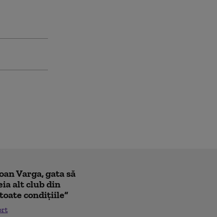
Ioan Varga, gata să
ia alt club din
toate condițiile”
ort