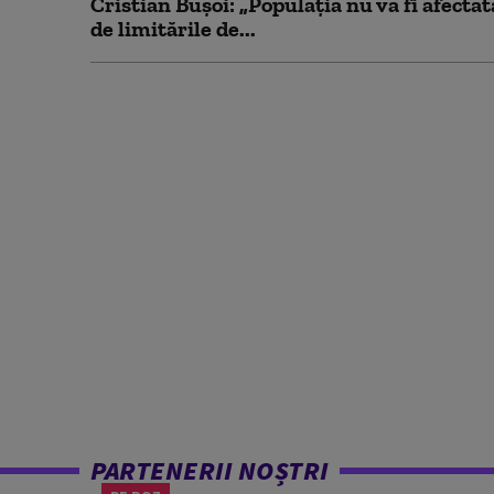
Cristian Bușoi: „Populația nu va fi afectat
de limitările de...
PARTENERII NOȘTRI