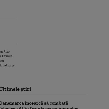
Ultimele știri
Danemarca încearcă să combată
folosirea AI în fraudarea examenelor.