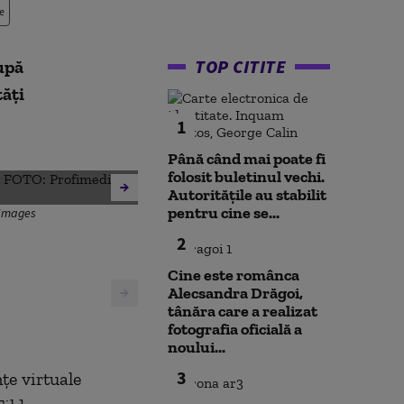
e
TOP CITITE
upă
tăți
1
Până când mai poate fi
folosit buletinul vechi.
Autoritățile au stabilit
pentru cine se...
 Images
2
Cine este românca
Alecsandra Drăgoi,
tânăra care a realizat
fotografia oficială a
noului...
3
țe virtuale