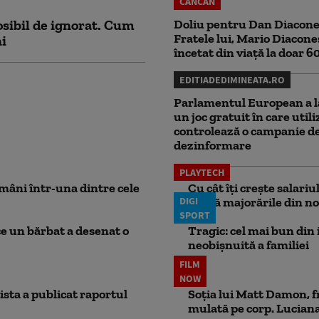
CANCAN
sibil de ignorat. Cum
Doliu pentru Dan Diacone
Fratele lui, Mario Diacone
ni
încetat din viață la doar 6
EDITIADEDIMINEATA.RO
Parlamentul European a l
un joc gratuit în care utili
controlează o campanie d
dezinformare
PLAYTECH
mâni într-una dintre cele
Cu cât îți crește salari
DIGI
aplică majorările din no
SPORT
ce un bărbat a desenat o
Tragic: cel mai bun din i
neobișnuită a familiei
FILM
NOW
ista a publicat raportul
Soția lui Matt Damon, f
mulată pe corp. Luciana 