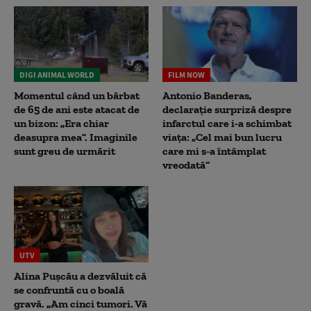
DIGI ANIMAL WORLD
FILM NOW
Momentul când un bărbat
Antonio Banderas,
de 65 de ani este atacat de
declarație surpriză despre
un bizon: „Era chiar
infarctul care i-a schimbat
deasupra mea”. Imaginile
viața: „Cel mai bun lucru
sunt greu de urmărit
care mi s-a întâmplat
vreodată”
UTV
Alina Pușcău a dezvăluit că
se confruntă cu o boală
gravă. „Am cinci tumori. Vă