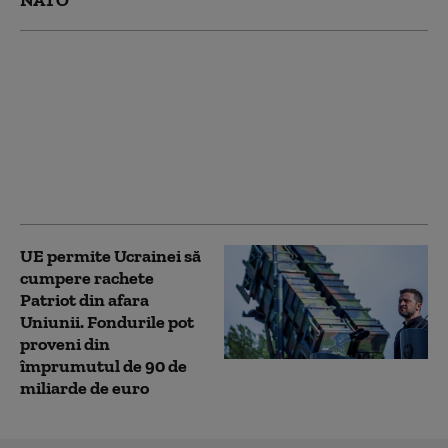
Cel mai recent sondaj
de opinie: Câți
ucraineni susțin
aderarea la UE și câți
sprijină intrarea în
NATO. Ambele
preferințe, în scădere
UE permite Ucrainei să
cumpere rachete
Patriot din afara
Uniunii. Fondurile pot
proveni din
împrumutul de 90 de
miliarde de euro