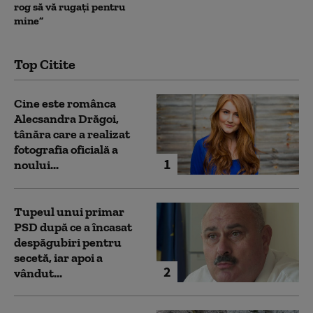
rog să vă rugați pentru
mine”
Top Citite
Cine este românca
Alecsandra Drăgoi,
tânăra care a realizat
fotografia oficială a
1
noului...
Tupeul unui primar
PSD după ce a încasat
despăgubiri pentru
secetă, iar apoi a
2
vândut...