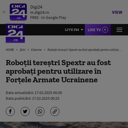
Digi24
VIEW
m.digi24.ro
FREE - In Google Play
LIVE TV
LIVE FM
HOME
Știri
Externe
Roboții tereștri Spextr au fost aprobați pentru utilizare în Forțele Armate Ucrainene
Roboții tereștri Spextr au fost
aprobați pentru utilizare în
Forțele Armate Ucrainene
Data actualizării:
17.02.2025 00:30
Data publicării:
17.02.2025 00:25