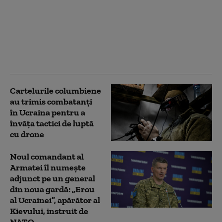
Bloomberg: Economia
de război a Rusiei
alimentează creşteri
salariale pe care
companiile nu şi le
permit
Cartelurile columbiene
au trimis combatanți
în Ucraina pentru a
învăța tactici de luptă
cu drone
Noul comandant al
Armatei îl numește
adjunct pe un general
din noua gardă: „Erou
al Ucrainei”, apărător al
Kievului, instruit de
NATO