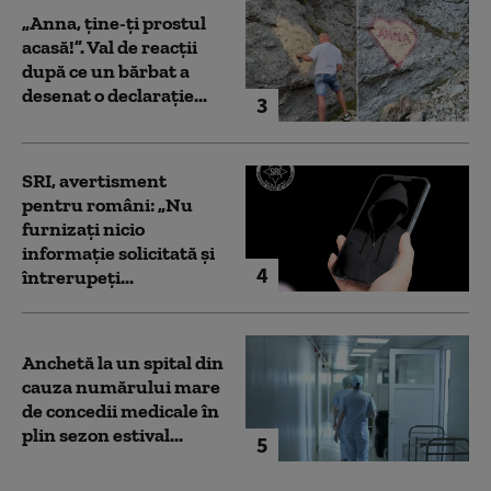
„Anna, ţine-ţi prostul
acasă!”. Val de reacții
după ce un bărbat a
desenat o declarație...
3
SRI, avertisment
pentru români: „Nu
furnizați nicio
informație solicitată și
4
întrerupeți...
Anchetă la un spital din
cauza numărului mare
de concedii medicale în
plin sezon estival...
5