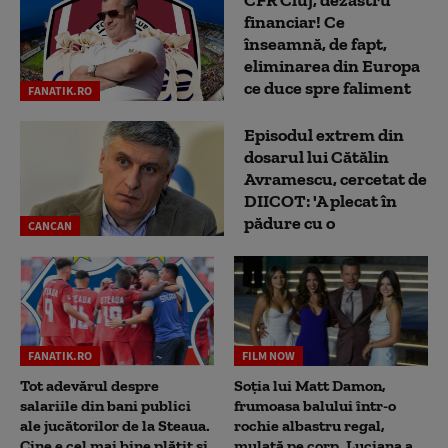
CFR Cluj, dezastru
financiar! Ce
înseamnă, de fapt,
eliminarea din Europa
ce duce spre faliment
FANATIK.RO
Episodul extrem din
dosarul lui Cătălin
Avramescu, cercetat de
DIICOT: 'A plecat în
pădure cu o
CANCAN
FANATIK.RO
FILM NOW
Tot adevărul despre
Soția lui Matt Damon,
salariile din bani publici
frumoasa balului într-o
ale jucătorilor de la Steaua.
rochie albastru regal,
Cine e cel mai bine plătit și
mulată pe corp. Luciana a