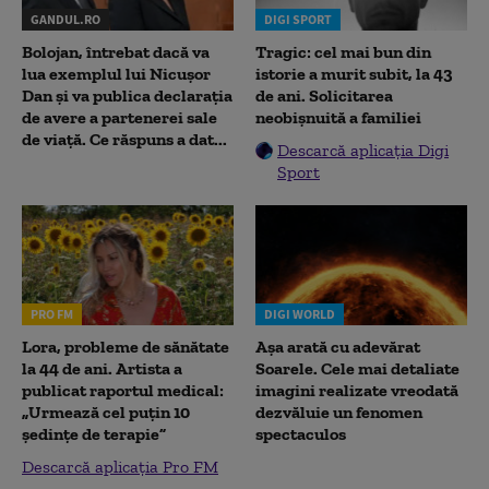
GANDUL.RO
DIGI SPORT
Bolojan, întrebat dacă va
Tragic: cel mai bun din
lua exemplul lui Nicușor
istorie a murit subit, la 43
Dan și va publica declarația
de ani. Solicitarea
de avere a partenerei sale
neobișnuită a familiei
de viață. Ce răspuns a dat...
Descarcă aplicația Digi
Sport
PRO FM
DIGI WORLD
Lora, probleme de sănătate
Așa arată cu adevărat
la 44 de ani. Artista a
Soarele. Cele mai detaliate
publicat raportul medical:
imagini realizate vreodată
„Urmează cel puțin 10
dezvăluie un fenomen
ședințe de terapie”
spectaculos
Descarcă aplicația Pro FM