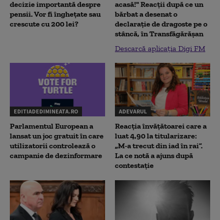
decizie importantă despre
acasă!" Reacţii după ce un
pensii. Vor fi înghețate sau
bărbat a desenat o
crescute cu 200 lei?
declaraţie de dragoste pe o
stâncă, în Transfăgărăşan
Descarcă aplicația Digi FM
EDITIADEDIMINEATA.RO
ADEVARUL
Parlamentul European a
Reacția învățătoarei care a
lansat un joc gratuit în care
luat 4,90 la titularizare:
utilizatorii controlează o
„M-a trecut din iad în rai”.
campanie de dezinformare
La ce notă a ajuns după
contestație