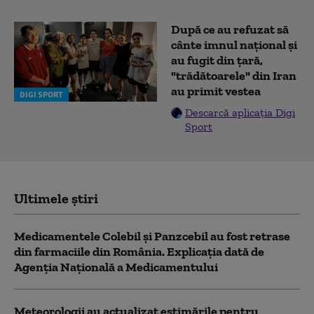
După ce au refuzat să
cânte imnul naţional şi
au fugit din ţară,
"trădătoarele" din Iran
au primit vestea
DIGI SPORT
Descarcă aplicația Digi
Sport
Ultimele știri
Medicamentele Colebil și Panzcebil au fost retrase
din farmaciile din România. Explicația dată de
Agenția Națională a Medicamentului
Meteorologii au actualizat estimările pentru