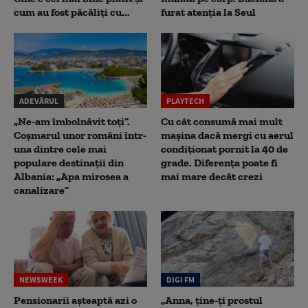
cum au fost păcăliți cu...
furat atenția la Seul
ADEVĂRUL
PLAYTECH
„Ne-am îmbolnăvit toți”.
Cu cât consumă mai mult
Coșmarul unor români într-
mașina dacă mergi cu aerul
una dintre cele mai
condiționat pornit la 40 de
populare destinații din
grade. Diferența poate fi
Albania: „Apa mirosea a
mai mare decât crezi
canalizare”
NEWSWEEK
DIGI FM
Pensionarii așteaptă azi o
„Anna, ţine-ţi prostul