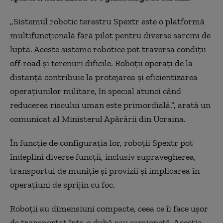
„Sistemul robotic terestru Spextr este o platformă
multifuncțională fără pilot pentru diverse sarcini de
luptă. Aceste sisteme robotice pot traversa condiții
off-road și terenuri dificile. Roboții operați de la
distanță contribuie la protejarea și eficientizarea
operațiunilor militare, în special atunci când
reducerea riscului uman este primordială.”, arată un
comunicat al Ministerul Apărării din Ucraina.
În funcție de configurația lor, roboții Spextr pot
îndeplini diverse funcții, inclusiv supravegherea,
transportul de muniție și provizii și implicarea în
operațiuni de sprijin cu foc.
Roboții au dimensiuni compacte, ceea ce îi face ușor
de transportat într-o dubă sau camionetă. Aceștia