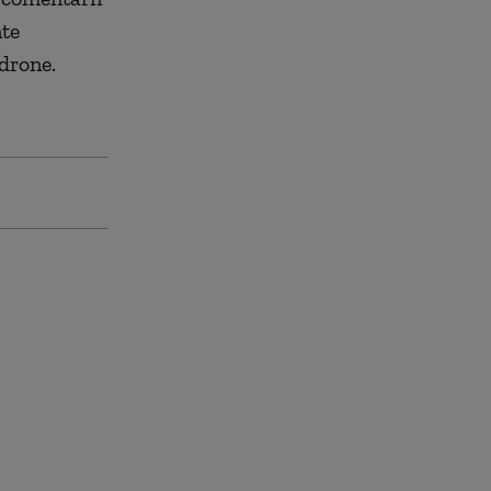
nte
 drone.