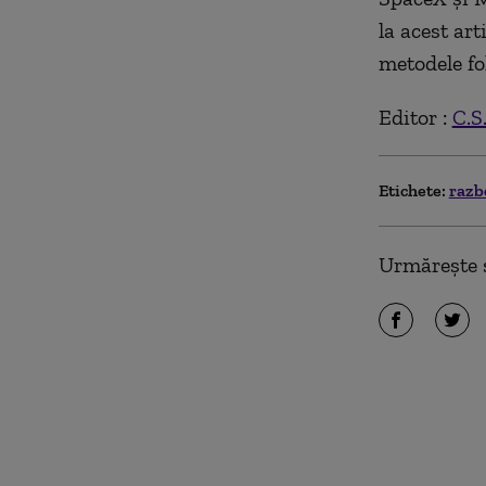
la acest ar
metodele fo
Editor :
C.S
Etichete:
razb
Urmărește ș