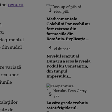
când
penurii
3
Medicamentele
Colebil și Panzcebil au
ă
fost retrase din
ru
farmaciile din
România. Explicația...
t Regimentul
e din sudul
4
Nivelul scăzut al
Dunării a scos la iveală
Podul lui Constantin,
are variază
din timpul
area unor
Imperiului...
iunile
5
alaţiilor
La câte grade trebuie
setat frigiderul.
rate de