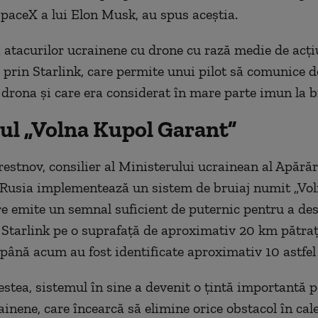
aceX a lui Elon Musk, au spus aceştia.
 atacurilor ucrainene cu drone cu rază medie de acţ
 prin Starlink, care permite unui pilot să comunice d
 drona şi care era considerat în mare parte imun la b
ul „Volna Kupol Garant”
estnov, consilier al Ministerului ucrainean al Apărări
 Rusia implementează un sistem de bruiaj numit „Vo
re emite un semnal suficient de puternic pentru a des
Starlink pe o suprafaţă de aproximativ 20 km pătraţi
până acum au fost identificate aproximativ 10 astfel
estea, sistemul în sine a devenit o ţintă importantă 
ainene, care încearcă să elimine orice obstacol în cal