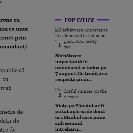
e
TOP CITITE
drone cu
alarea unor
ernet prin
1
omandanţi
Sărbătoare
importantă în
calendarul ortodox pe
apabile să
7 august: Ce tradiții se
i cu
respectă și cui...
ormat
2
Viața pe Pământ ar fi
 medie de
putut apărea de două
ori. Studiul care pune
laţii de
sub semnul
ntre de
întrebării...