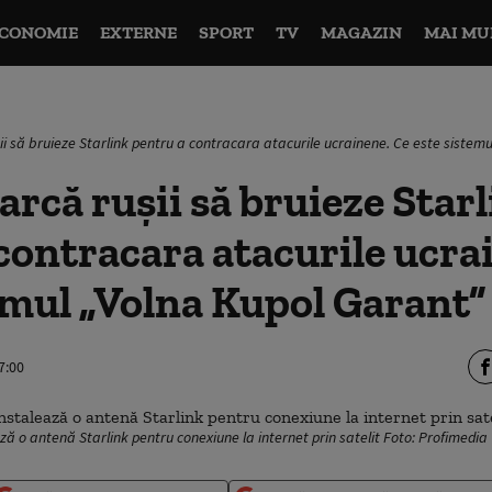
CONOMIE
EXTERNE
SPORT
TV
MAGAZIN
MAI MU
i să bruieze Starlink pentru a contracara atacurile ucrainene. Ce este sistem
rcă rușii să bruieze Star
contracara atacurile ucra
emul „Volna Kupol Garant”
7:00
ă o antenă Starlink pentru conexiune la internet prin satelit Foto: Profimedia