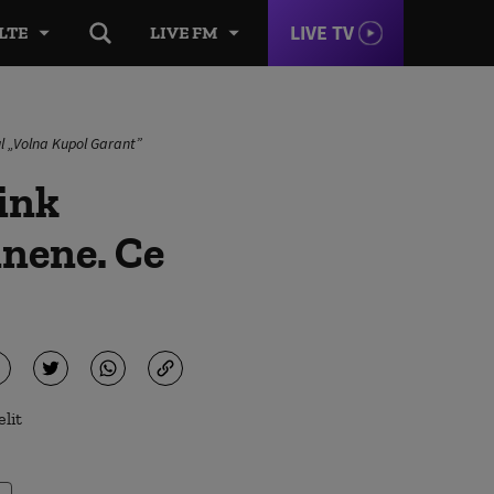
LIVE TV
LTE
LIVE FM
ul „Volna Kupol Garant”
link
inene. Ce