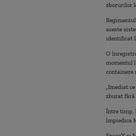
zborurilor l
Regimentul 
aceste siste
identificat
O înregistr
momentul în
containere 
„Imediat ce
zburat fără
Între timp,
împiedica M
SpaceX şi M