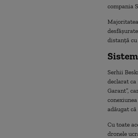
compania Sp
Majoritatea
desfăşurate
distanţă cu
Sistem
Serhii Beskr
declarat ca
Garant”, ca
conexiunea 
adăugat că 
Cu toate ac
dronele ucr