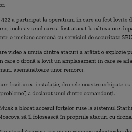
or.
422 a participat la operaţiuni în care au fost lovite 
me, inclusiv unul care a fost atacat la câteva ore după
 într-o misiune comună cu serviciul de securitate SBU
are video a unuia dintre atacuri a arătat o explozie p
 care o dronă a lovit un amplasament în care se afl
mari, asemănătoare unor remorci.
 am lovit acea instalaţie, dronele noastre echipate cu
 probleme”, a declarat unul dintre comandanţi.
 Musk a blocat accesul forţelor ruse la sistemul Starl
oscova să îl folosească în propriile atacuri cu drone
inisterul Apărării rus nu au răspuns solicitărilor de