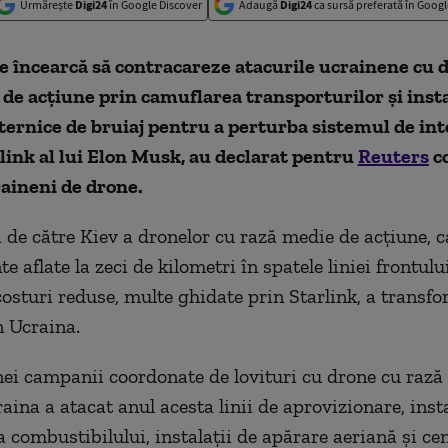
Urmărește
Digi24
în Google Discover
Adaugă
Digi24
ca sursă preferată în Googl
e încearcă să contracareze atacurile ucrainene cu 
de acţiune prin camuflarea transporturilor şi inst
ernice de bruiaj pentru a perturba sistemul de int
rlink al lui Elon Musk, au declarat pentru
Reuters
c
craineni de drone.
 de către Kiev a dronelor cu rază medie de acţiune, c
te aflate la zeci de kilometri în spatele liniei frontulu
 costuri reduse, multe ghidate prin Starlink, a transf
n Ucraina.
nei campanii coordonate de lovituri cu drone cu rază
aina a atacat anul acesta linii de aprovizionare, insta
a combustibilului, instalaţii de apărare aeriană şi ce