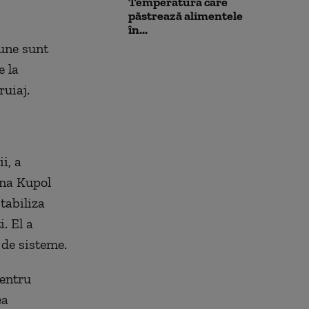
Temperatura care
păstrează alimentele
în...
iune sunt
e la
ruiaj.
i, a
lna Kupol
tabiliza
. El a
 de sisteme.
pentru
ea