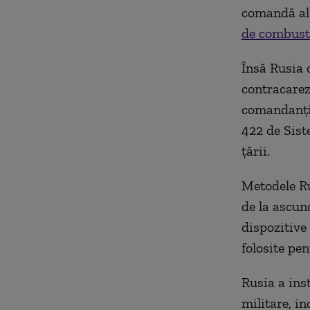
comandă ale
de combust
Însă Rusia 
contracarez
comandanţi 
422 de Sist
ţării.
Metodele Ru
de la ascun
dispozitive 
folosite pe
Rusia a inst
militare, i