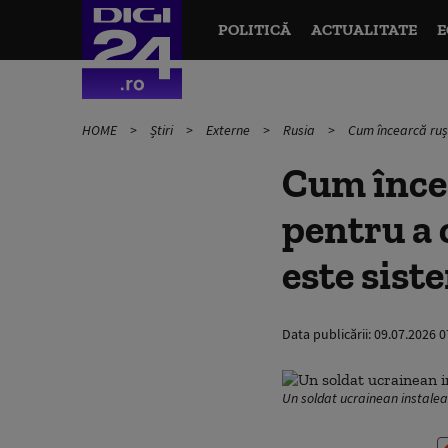
POLITICĂ
ACTUALITATE
E
HOME
Știri
Externe
Rusia
Cum încearcă ruși
Cum încea
pentru a 
este sist
Data publicării:
09.07.2026 0
Un soldat ucrainean instaleaz