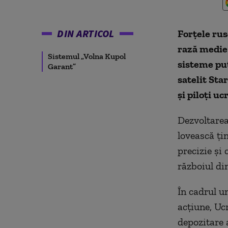
DIN ARTICOL
Forţele rus
rază medie 
Sistemul „Volna Kupol
sisteme put
Garant”
satelit Sta
şi piloţi u
Dezvoltarea
lovească ţin
precizie şi
războiul di
În cadrul u
acţiune, Ucr
depozitare 