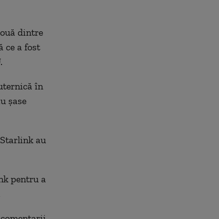
două dintre
 ce a fost
.
uternică în
au şase
 Starlink au
ink pentru a
.
 comentarii