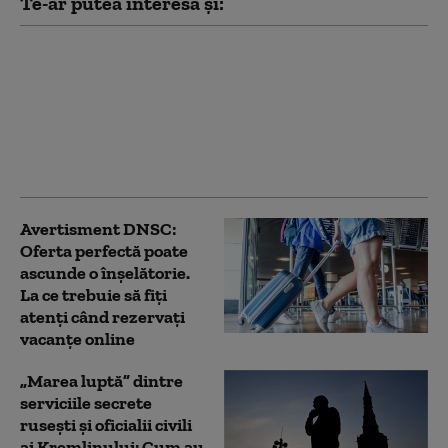
Te-ar putea interesa și:
DNSC: Ce riști dacă te
conectezi la reţele Wi-
Fi gratuite din
aeroporturi, hoteluri,
cafenele. Cum
recunoști pericolul
Avertisment DNSC:
Oferta perfectă poate
ascunde o înşelătorie.
La ce trebuie să fiți
atenți când rezervați
vacanțe online
„Marea luptă” dintre
serviciile secrete
rusești și oficialii civili
ai Kremlinului: Cum au