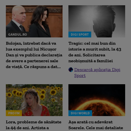
GANDUL.RO
DIGI SPORT
Bolojan, întrebat dacă va
Tragic: cel mai bun din
lua exemplul lui Nicușor
istorie a murit subit, la 43
Dan și va publica declarația
de ani. Solicitarea
de avere a partenerei sale
neobișnuită a familiei
de viață. Ce răspuns a dat...
Descarcă aplicația Digi
Sport
PRO FM
DIGI WORLD
Lora, probleme de sănătate
Așa arată cu adevărat
la 44 de ani. Artista a
Soarele. Cele mai detaliate