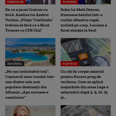
FANATIK.RO
FILM NOW
De ce a jucat Craiova cu
Soția lui Matt Damon,
frică. Analiza lui Andrei
frumoasa balului într-o
Vochin: „Filipe ‘Coelhinho’
rochie albastru regal,
trebuia să facă ce a făcut
mulată pe corp. Luciana a
Tromso cu CFR Cluj”
furat atenția la Seul
ADEVĂRUL
PLAYTECH
„Ne-am îmbolnăvit toți”.
Cu cât îți crește salariul
Coșmarul unor români într-
pentru fiecare prag de
una dintre cele mai
vechime. Cum se aplică
populare destinații din
majorările din noua Lege a
Albania: „Apa mirosea a
salarizării după 3, 5, 10, 15
canalizare”
și...