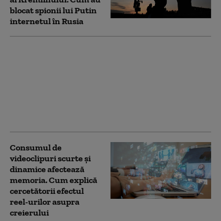
blocat spionii lui Putin
internetul în Rusia
Două telefoane și o
aplicație: cum reușesc
rușii să ocolească
„cortina de fier”
digitală a lui Vladimir
Putin. „O mare
pacoste”
Consumul de
videoclipuri scurte și
dinamice afectează
memoria. Cum explică
cercetătorii efectul
reel-urilor asupra
creierului