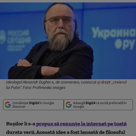
Ideologul Alexandr Dughin e, de asemenea, cunoscut și drept „creierul
lui Putin”. Foto: Profimedia Images
Urmărește
Digi24
în Google
Adaugă
Digi24
ca sursă preferată în
Discover
Google
Rușilor li s-a
propus să renunțe la internet pe toată
durata verii. Această idee a fost lansată de filosoful