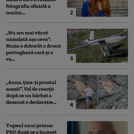
fotografia oficială a
2
noului...
„Nu am mai văzut
niciodată așa ceva”:
Rusia a doborât o dronă
portugheză rară și o
3
va...
„Anna, ţine-ţi prostul
acasă!”. Val de reacții
după ce un bărbat a
desenat o declarație...
4
Tupeul unui primar
PSD după ce a încasat