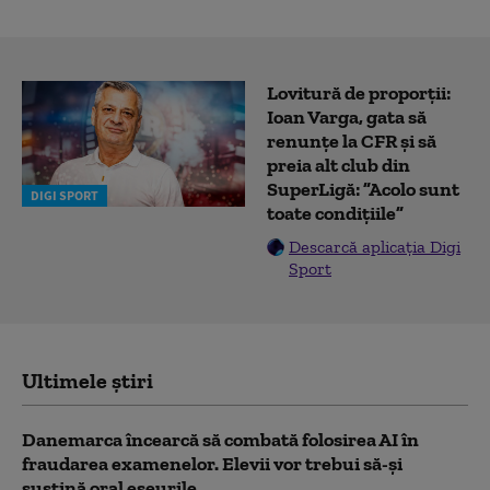
Lovitură de proporții:
Ioan Varga, gata să
renunțe la CFR și să
preia alt club din
SuperLigă: ”Acolo sunt
DIGI SPORT
toate condițiile”
Descarcă aplicația Digi
Sport
Ultimele știri
Danemarca încearcă să combată folosirea AI în
fraudarea examenelor. Elevii vor trebui să-şi
susţină oral eseurile