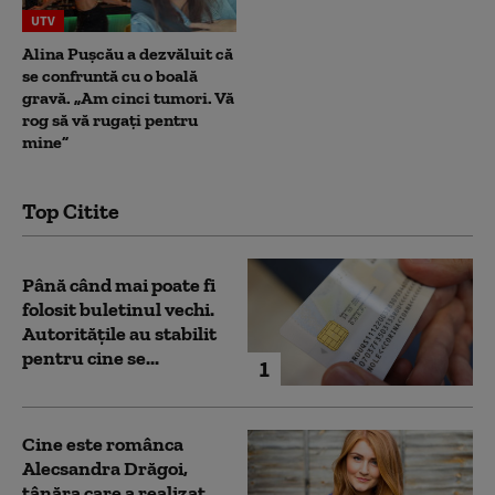
UTV
Alina Pușcău a dezvăluit că
se confruntă cu o boală
gravă. „Am cinci tumori. Vă
rog să vă rugați pentru
mine”
Top Citite
Până când mai poate fi
folosit buletinul vechi.
Autoritățile au stabilit
pentru cine se...
1
Cine este românca
Alecsandra Drăgoi,
tânăra care a realizat