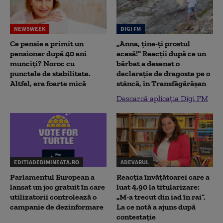
NEWSWEEK
DIGI FM
Ce pensie a primit un
„Anna, ţine-ţi prostul
pensionar după 40 ani
acasă!" Reacţii după ce un
munciți? Noroc cu
bărbat a desenat o
punctele de stabilitate.
declaraţie de dragoste pe o
Altfel, era foarte mică
stâncă, în Transfăgărăşan
Descarcă aplicația Digi FM
EDITIADEDIMINEATA.RO
ADEVARUL
Parlamentul European a
Reacția învățătoarei care a
lansat un joc gratuit în care
luat 4,90 la titularizare:
utilizatorii controlează o
„M-a trecut din iad în rai”.
campanie de dezinformare
La ce notă a ajuns după
contestație