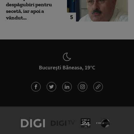
despăgubiri pentru
secetă, iar apoi a
5
vândut...
București Băneasa, 19°C