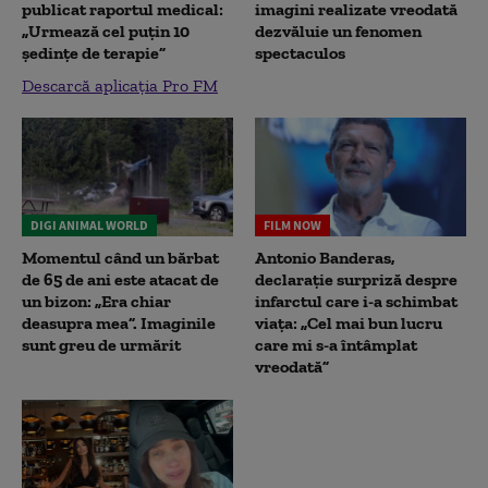
publicat raportul medical:
imagini realizate vreodată
„Urmează cel puțin 10
dezvăluie un fenomen
ședințe de terapie”
spectaculos
Descarcă aplicația Pro FM
DIGI ANIMAL WORLD
FILM NOW
Momentul când un bărbat
Antonio Banderas,
de 65 de ani este atacat de
declarație surpriză despre
un bizon: „Era chiar
infarctul care i-a schimbat
deasupra mea”. Imaginile
viața: „Cel mai bun lucru
sunt greu de urmărit
care mi s-a întâmplat
vreodată”