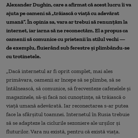
Alexander Dughin, care a afirmat că acest lucru îi va
ajuta pe oameni să „trăiască o viață cu adevărat
umană”. În opinia sa, vara ar trebui să renunțăm la
internet, iar iarna să ne reconectăm. El a propus ca
oamenii să comunice cu prietenii în stilul vechi —
de exemplu, fluierând sub ferestre și plimbându-se
cu trotinetele.
„Dacă internetul ar fi oprit complet, mai ales
primăvara, oamenii ar începe să se plimbe, să se
întâlnească, să comunice, să frecventeze cafenelele și
magazinele, să-și facă noi cunoștințe, să trăiască o
viață umană adevărată. Iar reconectarea s-ar putea
face la sfârșitul toamnei. Internetul în Rusia trebuie
să se adapteze la ciclurile sezoniere ale urșilor și
fluturilor. Vara nu există, pentru că există viața.