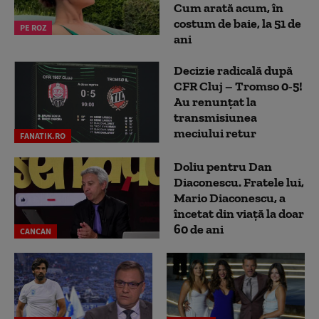
Cum arată acum, în
costum de baie, la 51 de
PE ROZ
ani
Decizie radicală după
CFR Cluj – Tromso 0-5!
Au renunțat la
transmisiunea
meciului retur
FANATIK.RO
Doliu pentru Dan
Diaconescu. Fratele lui,
Mario Diaconescu, a
încetat din viață la doar
60 de ani
CANCAN