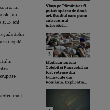
Viața pe Pământ ar fi
soare, iar
putut apărea de două
anski, au
ori. Studiul care pune
sub semnul
şi 15 ani.
întrebării...
eşedintelui
are ilegală
3
atului
Medicamentele
Colebil și Panzcebil au
ntru
fost retrase din
resupuse
farmaciile din
România. Explicația...
entru înalţi