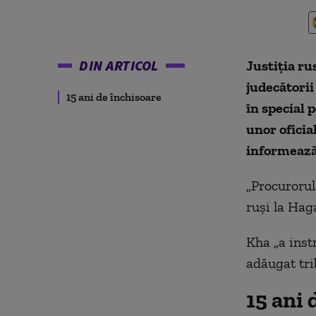
DIN ARTICOL
Justiţia ru
judecătorii
15 ani de închisoare
în special 
unor oficia
informează
„Procurorul
ruşi la Hag
Kha „a inst
adăugat tri
15 ani 