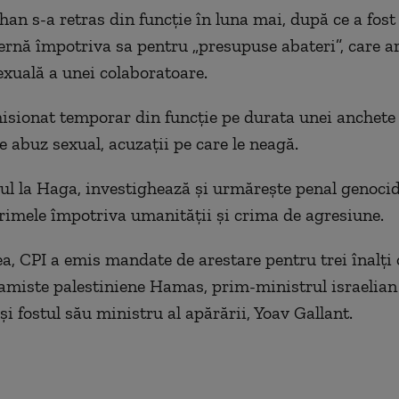
han s-a retras din funcţie în luna mai, după ce a fost
ernă împotriva sa pentru „presupuse abateri”, care ar
exuală a unei colaboratoare.
sionat temporar din funcţie pe durata unei anchete
e abuz sexual, acuzaţii pe care le neagă.
iul la Haga, investighează şi urmăreşte penal genocid
crimele împotriva umanităţii şi crima de agresiune.
, CPI a emis mandate de arestare pentru trei înalţi of
lamiste palestiniene Hamas, prim-ministrul israelia
i fostul său ministru al apărării, Yoav Gallant.