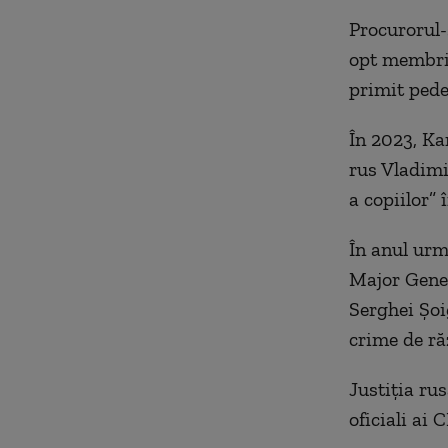
Procurorul-ş
opt membri 
primit pede
În 2023, Ka
rus Vladimi
a copiilor”
În anul urm
Major Gener
Serghei Şoi
crime de ră
Justiţia ru
oficiali ai C