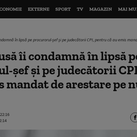
CONOMIE
EXTERNE
SPORT
TV
MAGAZIN
MAI MU
condamnă în lipsă pe procurorul-şef şi pe judecătorii CPI, pentru că au emis man
rusă îi condamnă în lipsă p
l-şef şi pe judecătorii CP
s mandat de arestare pe n
 22:16
2:14