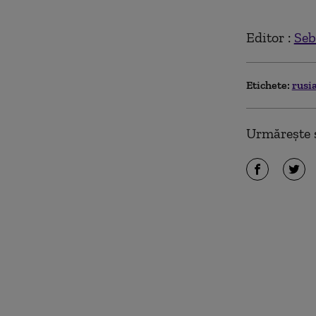
Editor :
Seb
Etichete:
rusi
Urmărește ș