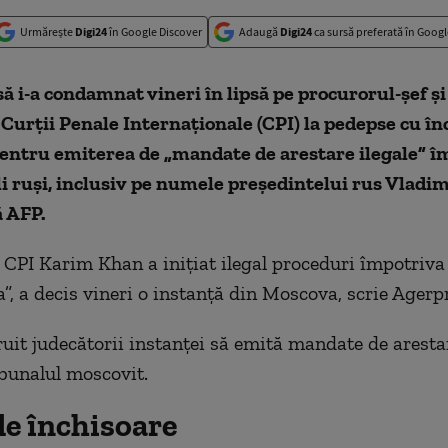
Urmărește
Digi24
în Google Discover
Adaugă
Digi24
ca sursă preferată în Googl
să i-a condamnat vineri în lipsă pe procurorul-şef şi
 Curţii Penale Internaţionale (CPI) la pedepse cu în
pentru emiterea de „mandate de arestare ilegale” î
li ruşi, inclusiv pe numele preşedintelui rus Vladim
 AFP.
 CPI Karim Khan a iniţiat ilegal proceduri împotriva 
a”, a decis vineri o instanţă din Moscova, scrie Agerp
ruit judecătorii instanţei să emită mandate de arestare
bunalul moscovit.
de închisoare