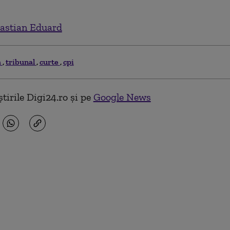
astian Eduard
a
tribunal
curte
cpi
tirile Digi24.ro și pe
Google News