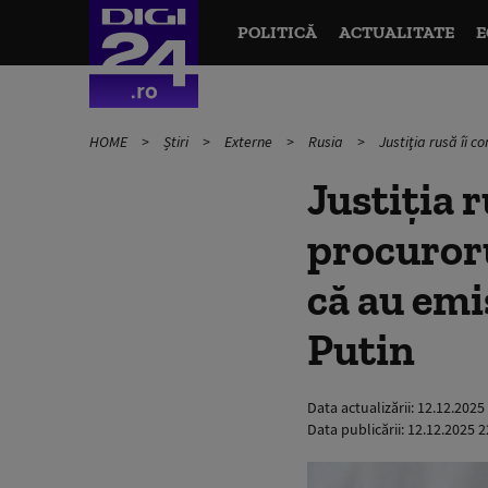
POLITICĂ
ACTUALITATE
E
HOME
Știri
Externe
Rusia
Justiţia rusă îi 
Justiţia 
procuroru
că au emi
Putin
Data actualizării:
12.12.2025
Data publicării:
12.12.2025 2