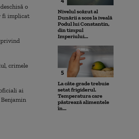
4
 deschisă o
Nivelul scăzut al
 fi implicat
Dunării a scos la iveală
Podul lui Constantin,
din timpul
Imperiului...
 privind
ul, crimele
5
La câte grade trebuie
setat frigiderul.
iciali ai
Temperatura care
n Benjamin
păstrează alimentele
în...