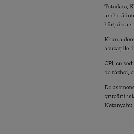
Totodată, K
anchetă int
hărţuirea s
Khan a demi
acuzaţiile d
CPI, cu sed
de război, 
De asemenea
grupării is
Netanyahu ş