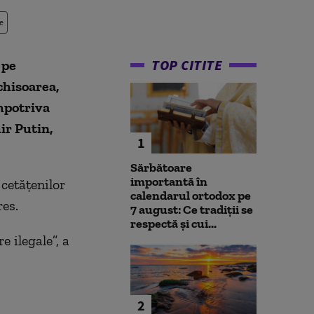
e
TOP CITITE
 pe
chisoarea,
mpotriva
ir Putin,
1
Sărbătoare
importantă în
cetăţenilor
calendarul ortodox pe
res.
7 august: Ce tradiții se
respectă și cui...
 ilegale”, a
2