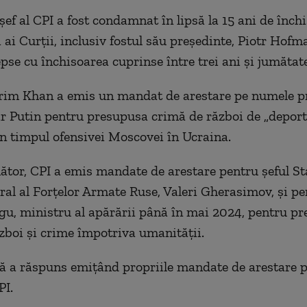
ef al CPI a fost condamnat în lipsă la 15 ani de închi
ai Curţii, inclusiv fostul său preşedinte, Piotr Hofm
pse cu închisoarea cuprinse între trei ani şi jumătate 
rim Khan a emis un mandat de arestare pe numele pr
r Putin pentru presupusa crimă de război de „deport
 în timpul ofensivei Moscovei în Ucraina.
ător, CPI a emis mandate de arestare pentru şeful St
al al Forţelor Armate Ruse, Valeri Gherasimov, şi pe
gu, ministru al apărării până în mai 2024, pentru p
zboi şi crime împotriva umanităţii.
să a răspuns emiţând propriile mandate de arestare p
PI.