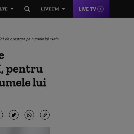
LIVE TV
LTE
LIVE FM
dat de arestare pe numele lui Putin
e
I, pentru
umele lui