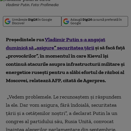
Vladimir Putin. Foto: Profimedia
Urmărește
Digi24
în Google
Adaugă
Digi24
ca sursă preferată în
Discover
Google
Preşedintele rus
Vladimir Putin s-a angajat
duminică să
„
asigure
”
securitatea ţării
şi să facă faţă
„
provocărilor
”
, în momentul în care Kievul îşi
continuă atacurile asupra infrastructurii militare şi
energetice ruseşti pentru a slăbi efortul de război al
Moscovei, relatează AFP, citată de Agerpres.
„
Vedem problemele. Le recunoaştem şi răspundem
la ele. Dar vom asigura, fără îndoială, securitatea
ţării şi a cetăţenilor noştri
”
, a declarat Putin la un
congres al partidului său, Rusia Unită, convocat
înaintea alegerilor parlamentare din septembrie.