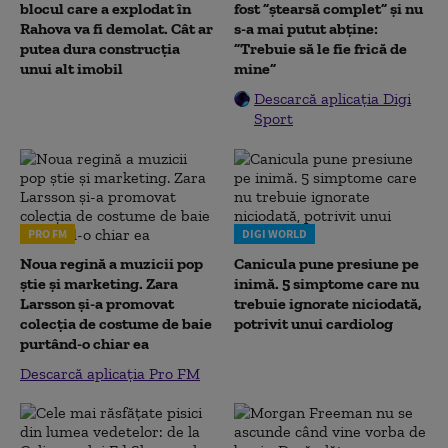
blocul care a explodat în
fost ”ștearsă complet” și nu
Rahova va fi demolat. Cât ar
s-a mai putut abține:
putea dura construcția
”Trebuie să le fie frică de
unui alt imobil
mine”
Descarcă aplicația Digi
Sport
PRO FM
DIGI WORLD
Noua regină a muzicii pop
Canicula pune presiune pe
știe și marketing. Zara
inimă. 5 simptome care nu
Larsson și-a promovat
trebuie ignorate niciodată,
colecția de costume de baie
potrivit unui cardiolog
purtând-o chiar ea
Descarcă aplicația Pro FM