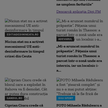
ne umplem farfuriile”
Descarcă aplicația Digi FM
EDITIADEDIMINEATA.RO
ADEVARUL
Niciun stat nu a activat
„Mi-a aruncat numărul în
mecanismul UE anti-
prăpastie”. Pățania unui
dezinformare în timpul
turist român în Thassos: a
crizei din Ceuta
parcat într-o zonă unde era
interzis, iar un localnic i-
a...
GANDUL.RO
DIGI SPORT
Ciprian Ciucu crede că
FOTO Mihaela Rădulescu a