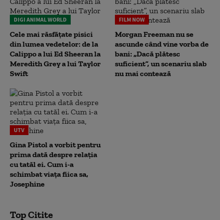
DIGI ANIMAL WORLD
FILM NOW
Cele mai răsfățate pisici
Morgan Freeman nu se
din lumea vedetelor: de la
ascunde când vine vorba de
Calippo a lui Ed Sheeran la
bani: „Dacă plătesc
Meredith Grey a lui Taylor
suficient”, un scenariu slab
Swift
nu mai contează
UTV
Gina Pistol a vorbit pentru
prima dată despre relația
cu tatăl ei. Cum i-a
schimbat viața fiica sa,
Josephine
Top Citite