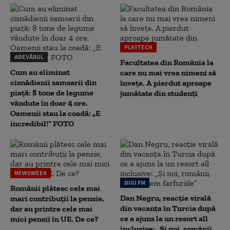
PLAYTECH
ADEVĂRUL
Facultatea din România la
Cum au eliminat
care nu mai vrea nimeni să
cisnădienii samsarii din
înveţe. A pierdut aproape
piață: 8 tone de legume
jumătate din studenţi
vândute în doar 4 ore.
Oamenii stau la coadă: „E
incredibil!” FOTO
NEWSWEEK
DIGI FM
Românii plătesc cele mai
Dan Negru, reacție virală
mari contribuții la pensie,
din vacanța în Turcia după
dar au printre cele mai
ce a ajuns la un resort all
mici pensii în UE. De ce?
inclusive: „Și noi, românii,