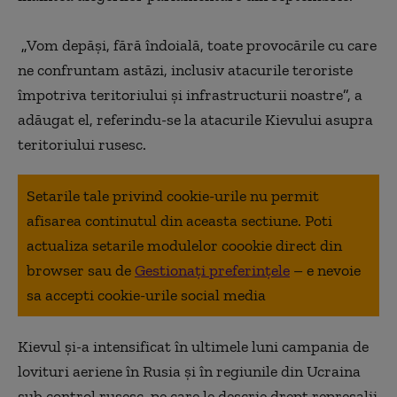
„
Vom depăşi, fără îndoială, toate provocările cu care
ne confruntam astăzi, inclusiv atacurile teroriste
împotriva teritoriului şi infrastructurii noastre
”
, a
adăugat el, referindu-se la atacurile Kievului asupra
teritoriului rusesc.
Setarile tale privind cookie-urile nu permit
afisarea continutul din aceasta sectiune. Poti
actualiza setarile modulelor coookie direct din
browser sau de
Gestionați preferințele
– e nevoie
sa accepti cookie-urile social media
Kievul şi-a intensificat în ultimele luni campania de
lovituri aeriene în Rusia şi în regiunile din Ucraina
sub control rusesc, pe care le descrie drept represalii