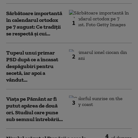
Sărbătoare importantă
în calendarul ortodox
1
pe 7 august: Ce tradiții
se respectă și cui...
Tupeul unui primar
2
PSD după ce a încasat
despăgubiri pentru
secetă, iar apoi a
vândut...
Viața pe Pământ ar fi
3
putut apărea de două
ori. Studiul care pune
sub semnul întrebării...
4