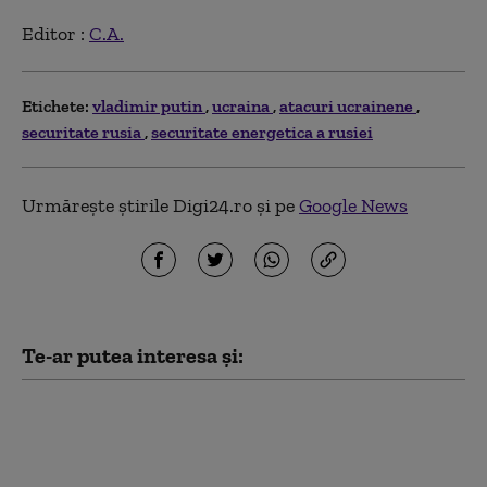
Editor :
C.A.
Etichete:
vladimir putin
ucraina
atacuri ucrainene
securitate rusia
securitate energetica a rusiei
Urmărește știrile Digi24.ro și pe
Google News
Te-ar putea interesa și:
„Toată lumea este speriată”. Elita
rusă se teme că FSB „scapă de sub
control”, după ce Putin a extins
puterea serviciului