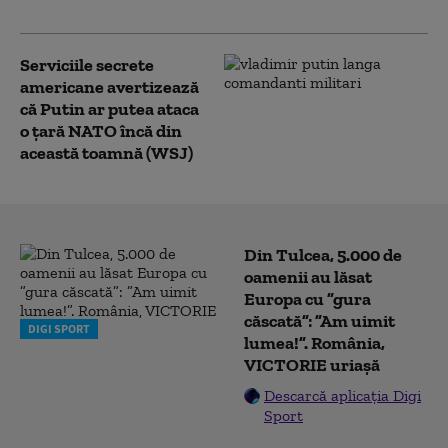
internațional (ISW)
Serviciile secrete
americane avertizează
că Putin ar putea ataca
o țară NATO încă din
această toamnă (WSJ)
Din Tulcea, 5.000 de
oamenii au lăsat
Europa cu ”gura
căscată”: ”Am uimit
DIGI SPORT
lumea!”. România,
VICTORIE uriașă
Descarcă aplicația Digi
Sport