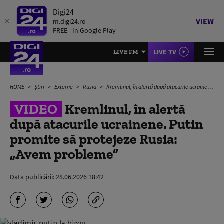
Digi24
VIEW
m.digi24.ro
FREE - In Google Play
LIVE TV
LIVE FM
HOME
Știri
Externe
Rusia
Kremlinul, în alertă după atacurile ucrainene. Putin promite să protejeze Rusia: „Avem probleme”
VIDEO
Kremlinul, în alertă
după atacurile ucrainene. Putin
promite să protejeze Rusia:
„Avem probleme”
Data publicării:
28.06.2026 18:42