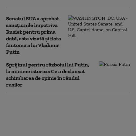
Senatul SUA a aprobat
sancțiunile împotriva
Rusiei: pentru prima
dată, este vizată și flota
fantomă a lui Vladimir
Putin
Sprijinul pentru războiul lui Putin,
la minime istorice: Ce a declanșat
schimbarea de opinie în rândul
rușilor
Rusia folosește o tehnică
implementată de
Germania nazistă
împotriva Ucrainei,
interzisă de dreptul