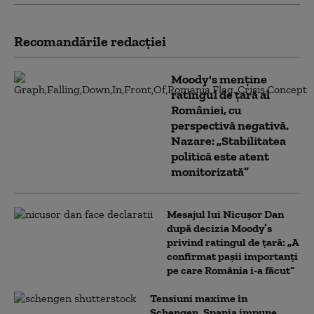
Recomandările redacţiei
Moody's menține
ratingul de țară al
României, cu
perspectivă negativă.
Nazare: „Stabilitatea
politică este atent
monitorizată”
Mesajul lui Nicușor Dan
după decizia Moody’s
privind ratingul de țară: „A
confirmat pașii importanți
pe care România i-a făcut”
Tensiuni maxime în
Schengen. Spania impune