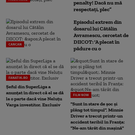
penalty! Dacă nu mă
respectați, plec”
Episodul extrem din
dosarul lui Cătălin
Avramescu, cercetat de
DIICOT: 'A plecat în
CANCAN
pădure cu o
FANATIK.RO
Șeful din SuperLiga a
anunțat în direct că el se dă
FILM NOW
la o parte dacă vine Neluțu
"Sunt în stare de șoc și
Varga investitor. Exclusiv
plâng tot timpul". Minnie
Driver a trecut printr-un
accident teribil în Franța:
"Ne-am târât din mașină"