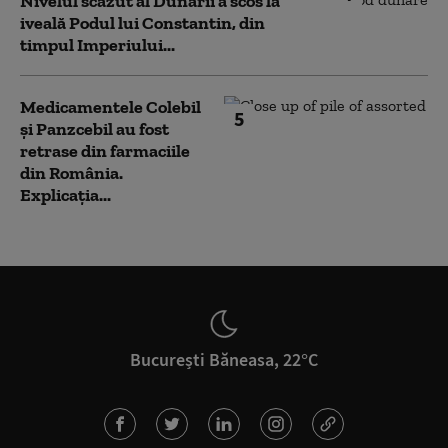
Nivelul scăzut al Dunării a scos la
iveală Podul lui Constantin, din
timpul Imperiului...
Medicamentele Colebil
5
și Panzcebil au fost
retrase din farmaciile
din România.
Explicația...
București Băneasa, 22°C