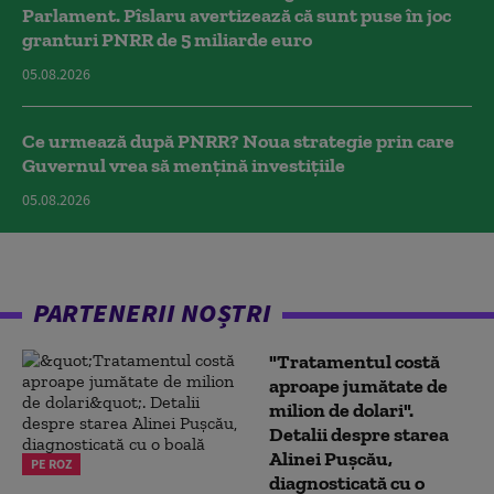
Parlament. Pîslaru avertizează că sunt puse în joc
granturi PNRR de 5 miliarde euro
05.08.2026
Ce urmează după PNRR? Noua strategie prin care
Guvernul vrea să mențină investițiile
05.08.2026
PARTENERII NOȘTRI
"Tratamentul costă
aproape jumătate de
milion de dolari".
Detalii despre starea
Alinei Pușcău,
PE ROZ
diagnosticată cu o