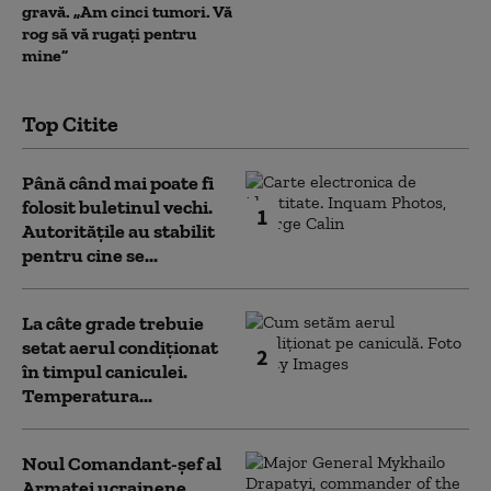
gravă. „Am cinci tumori. Vă
rog să vă rugați pentru
mine”
Top Citite
Până când mai poate fi
folosit buletinul vechi.
1
Autoritățile au stabilit
pentru cine se...
La câte grade trebuie
setat aerul condiționat
2
în timpul caniculei.
Temperatura...
Noul Comandant-șef al
Armatei ucrainene