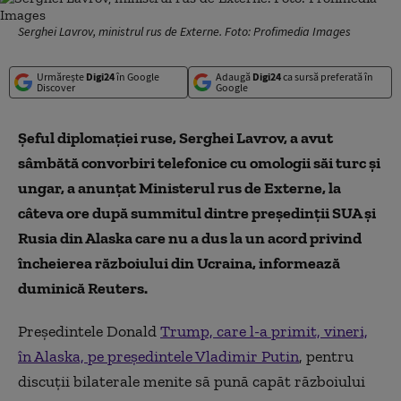
Serghei Lavrov, ministrul rus de Externe. Foto: Profimedia Images
Urmărește
Digi24
în Google
Adaugă
Digi24
ca sursă preferată în
Discover
Google
Şeful diplomaţiei ruse, Serghei Lavrov, a avut
sâmbătă convorbiri telefonice cu omologii săi turc şi
ungar, a anunţat Ministerul rus de Externe, la
câteva ore după summitul dintre preşedinţii SUA şi
Rusia din Alaska care nu a dus la un acord privind
încheierea războiului din Ucraina, informează
duminică Reuters.
Preşedintele Donald
Trump, care l-a primit, vineri,
în Alaska, pe preşedintele Vladimir Putin
, pentru
discuţii bilaterale menite să pună capăt războiului