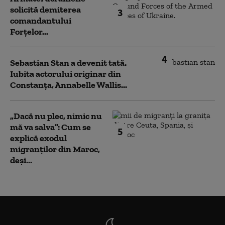
solicită demiterea
3
comandantului
Forțelor...
4
Sebastian Stan a devenit tată.
Iubita actorului originar din
Constanța, Annabelle Wallis...
„Dacă nu plec, nimic nu
mă va salva”: Cum se
5
explică exodul
migranților din Maroc,
deși...