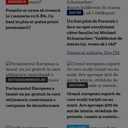
NEWSWEEK
Pensiile ar urma să crească
DIGI FM
la 1 ianuarie cu 6-8%. Ce
Un fost pilot de Formula 1
bani în plus ar putea primi
face un apel emoționant
pensionarii?
către familia lui Michael
Schumacher: "Indiferent de
starea lui, vreau să-l văd"
Descarcă aplicația Digi FM
EDITIADEDIMINEATA.RO
ADEVARUL
Parlamentul European a
Orașul european superb de
lansat un joc gratuit în care
care mulți turiști nu au
utilizatorii controlează o
auzit. Are aproape 900 de
campanie de dezinformare
ani de istorie, străduțe de
poveste, canale și castele...
DIGI SPORT