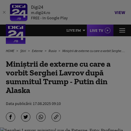
Digi24
VIEW
m.digi24.ro
FREE - In Google Play
LIVE TV
LIVE FM
HOME
Știri
Externe
Rusia
Miniștrii de externe cu care a vorbit Serghei Lavrov după summitul Trump - Putin din Alaska
Miniștrii de externe cu care a
vorbit Serghei Lavrov după
summitul Trump - Putin din
Alaska
Data publicării:
17.08.2025 09:10