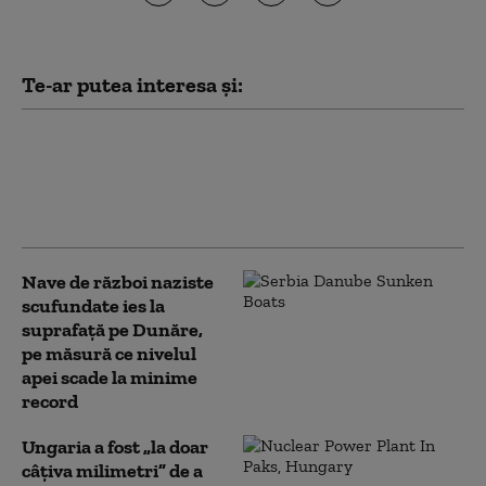
Te-ar putea interesa și:
Comisia Europeană încearcă
să găsească soluții pentru ca
Ungaria și Slovacia să renunțe
la petrolul rusesc
Nave de război naziste
scufundate ies la
suprafață pe Dunăre,
pe măsură ce nivelul
apei scade la minime
record
Ungaria a fost „la doar
câțiva milimetri” de a