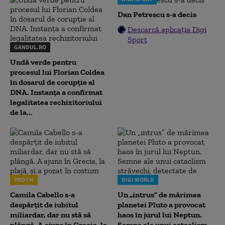
Dan Petrescu s-a decis
Descarcă aplicația Digi
Sport
GANDUL.RO
Undă verde pentru
procesul lui Florian Coldea
în dosarul de corupție al
DNA. Instanța a confirmat
legalitatea rechizitoriului
de la...
PRO FM
DIGI WORLD
Camila Cabello s-a
Un „intrus” de mărimea
despărțit de iubitul
planetei Pluto a provocat
miliardar, dar nu stă să
haos în jurul lui Neptun.
plângă. A ajuns în Grecia, la
Semne ale unui cataclism