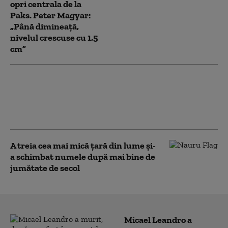
opri centrala de la
Paks. Peter Magyar:
„Până dimineață,
nivelul crescuse cu 1,5
cm”
Comisia Europeană crede că
România nu are probleme cu
furnizarea energiei și spune
în ce situație ar interveni
A treia cea mai mică țară din lume și-
a schimbat numele după mai bine de
jumătate de secol
Micael Leandro a