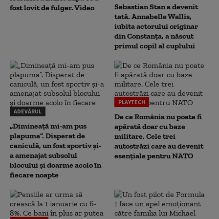
Sebastian Stan a devenit
fost lovit de fulger. Video
tată. Annabelle Wallis,
iubita actorului originar
din Constanța, a născut
primul copil al cuplului
PLAYTECH
ADEVĂRUL
De ce România nu poate fi
„Dimineață mi-am pus
apărată doar cu baze
plapuma”. Disperat de
militare. Cele trei
caniculă, un fost sportiv și-
autostrăzi care au devenit
a amenajat subsolul
esențiale pentru NATO
blocului și doarme acolo în
fiecare noapte