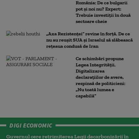
România: De ce bulgarii
pot și noi nu? Expert:
Trebuie investiții în două
sectoare cheie
„Axa Rezistenței” revine în forță. De ce
nu au reușit SUA și Israelul să slăbească
rețeaua condusă de Iran
Ce schimbări propune
Legea Integrității.
Digitalizarea
declarațiilor de avere,
respinsă de politicieni:
„Nu toată lumea e
capabilă”
DIGI ECONOMIC
Guvernul cere retrimiterea Legii decarbonizării în