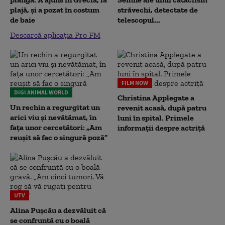
plajă, și a pozat în costum
străvechi, detectate de
de baie
telescopul...
Descarcă aplicația Pro FM
FILM NOW
DIGI ANIMAL WORLD
Christina Applegate a
Un rechin a regurgitat un
revenit acasă, după patru
arici viu și nevătămat, în
luni în spital. Primele
fața unor cercetători: „Am
informații despre actriță
reușit să fac o singură poză”
UTV
Alina Pușcău a dezvăluit că
se confruntă cu o boală