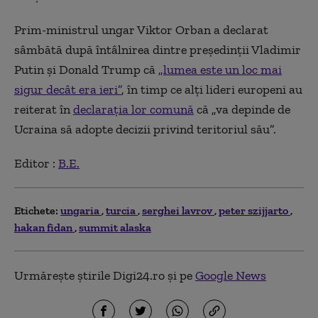
Prim-ministrul ungar Viktor Orban a declarat
sâmbătă după întâlnirea dintre preşedinţii Vladimir
Putin şi Donald Trump că
„lumea este un loc mai
sigur decât era ieri”
, în timp ce alţi lideri europeni au
reiterat în
declaraţia lor comună
că „va depinde de
Ucraina să adopte decizii privind teritoriul său”.
Editor :
B.E.
Etichete:
ungaria
turcia
serghei lavrov
peter szijjarto
hakan fidan
summit alaska
Urmărește știrile Digi24.ro și pe
Google News