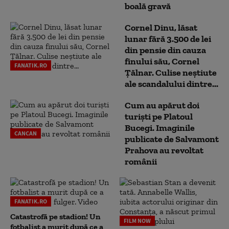
boală gravă
Cornel Dinu, lăsat
lunar fără 3.500 de lei
din pensie din cauza
finului său, Cornel
FANATIK.RO
Țălnar. Culise neștiute
ale scandalului dintre...
Cum au apărut doi
turiști pe Platoul
Bucegi. Imaginile
CANCAN
publicate de Salvamont
Prahova au revoltat
românii
FANATIK.RO
Catastrofă pe stadion! Un
FILM NOW
fotbalist a murit după ce a