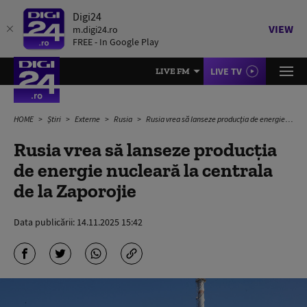
Digi24
VIEW
m.digi24.ro
FREE - In Google Play
LIVE TV
LIVE FM
HOME
Știri
Externe
Rusia
Rusia vrea să lanseze producția de energie nucleară la centrala de la Zaporojie
Rusia vrea să lanseze producția
de energie nucleară la centrala
de la Zaporojie
Data publicării:
14.11.2025 15:42