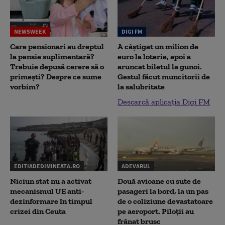
NEWSWEEK
DIGI FM
Care pensionari au dreptul
A câștigat un milion de
la pensie suplimentară?
euro la loterie, apoi a
Trebuie depusă cerere să o
aruncat biletul la gunoi.
primești? Despre ce sume
Gestul făcut muncitorii de
vorbim?
la salubritate
Descarcă aplicația Digi FM
EDITIADEDIMINEATA.RO
ADEVARUL
Niciun stat nu a activat
Două avioane cu sute de
mecanismul UE anti-
pasageri la bord, la un pas
dezinformare în timpul
de o coliziune devastatoare
crizei din Ceuta
pe aeroport. Piloții au
frânat brusc