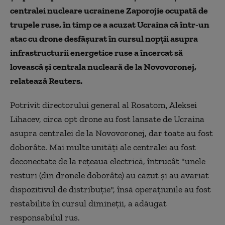
centralei nucleare ucrainene Zaporojie ocupată de
trupele ruse, în timp ce a acuzat Ucraina că într-un
atac cu drone desfăşurat în cursul nopţii asupra
infrastructurii energetice ruse a încercat să
lovească şi centrala nucleară de la Novovoronej,
relatează Reuters.
Potrivit directorului general al Rosatom, Aleksei
Lihacev, circa opt drone au fost lansate de Ucraina
asupra centralei de la Novovoronej, dar toate au fost
doborâte. Mai multe unităţi ale centralei au fost
deconectate de la reţeaua electrică, întrucât "unele
resturi (din dronele doborâte) au căzut şi au avariat
dispozitivul de distribuţie", însă operaţiunile au fost
restabilite în cursul dimineţii, a adăugat
responsabilul rus.