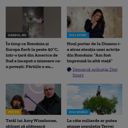
GANDUL.RO
DIGI SPORT
În timp ce România și
Noul portar de la Dinamo i-
Europa fierb la peste 40°C,
a atras atenția unei actrițe
într-o țară din America de
din România: ”Am fost
Sud a început o ninsoare ca-
împreună în altă viață”
n povești: Pârtiile s-au...
Descarcă aplicația Digi
Sport
PRO FM
DIGI WORLD
Tatăl lui Amy Winehouse,
La câte miliarde ar putea
obligat să plătească
ajunge populația Terrei