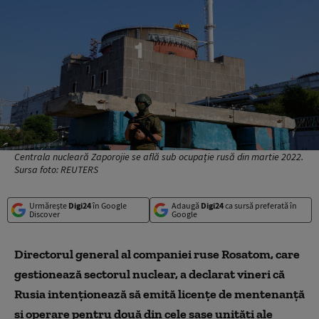
Centrala nucleară Zaporojie se află sub ocupație rusă din martie 2022.
Sursa foto: REUTERS
Urmărește
Digi24
în Google
Adaugă
Digi24
ca sursă preferată în
Discover
Google
Directorul general al companiei ruse Rosatom, care
gestionează sectorul nuclear, a declarat vineri că
Rusia intenţionează să emită licenţe de mentenanţă
şi operare pentru două din cele şase unităţi ale