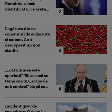
România, a fost
identificată. Ce arată...
2
Legătura dintre
consumul de ardei iute
și cancer. Ce a
descoperit un nou
3
studiu
„Toată lumea este
speriată”. Elita rusă se
teme că FSB „scapă de
sub control”, după ce...
4
Incident grav de
securitate: O dronă a