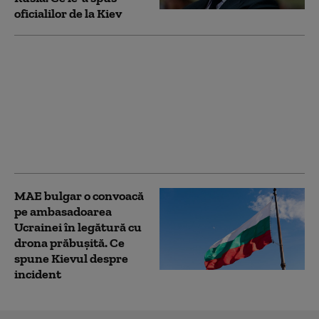
oficialilor de la Kiev
„Am fugit pentru că
știam că o să mor”. Cum
au ajuns medicii,
spitalele și
ambulanțele din
Ucraina ținte ale
dronelor rusești
MAE bulgar o convoacă
pe ambasadoarea
Ucrainei în legătură cu
drona prăbuşită. Ce
spune Kievul despre
incident