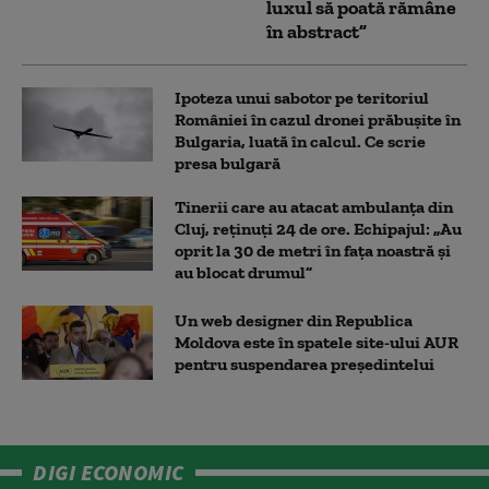
luxul să poată rămâne
în abstract”
Ipoteza unui sabotor pe teritoriul
României în cazul dronei prăbușite în
Bulgaria, luată în calcul. Ce scrie
presa bulgară
Tinerii care au atacat ambulanța din
Cluj, reținuți 24 de ore. Echipajul: „Au
oprit la 30 de metri în fața noastră și
au blocat drumul”
Un web designer din Republica
Moldova este în spatele site-ului AUR
pentru suspendarea președintelui
DIGI ECONOMIC