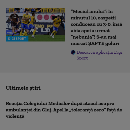
”Meciul anului”: în
minutul 10, oaspeții
conduceau cu 3-0, însă
abia apoi a urmat
”nebunia”! S-au mai
DIGI SPORT
marcat ȘAPTE goluri
Descarcă aplicația Digi
Sport
Ultimele știri
Reacția Colegiului Medicilor după atacul asupra
ambulanței din Cluj. Apel la „toleranță zero” față de
violență