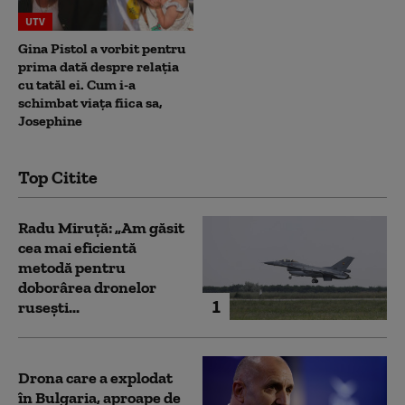
UTV
Gina Pistol a vorbit pentru
prima dată despre relația
cu tatăl ei. Cum i-a
schimbat viața fiica sa,
Josephine
Top Citite
Radu Miruță: „Am găsit
cea mai eficientă
metodă pentru
doborârea dronelor
1
rusești...
Drona care a explodat
în Bulgaria, aproape de