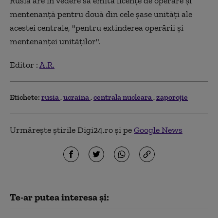
Rusia are în vedere să emită licenţe de operare şi
mentenanţă pentru două din cele şase unităţi ale
acestei centrale, "pentru extinderea operării şi
mentenanţei unităţilor".
Editor :
A.R.
Etichete:
rusia
ucraina
centrala nucleara
zaporojie
Urmărește știrile Digi24.ro și pe
Google News
Te-ar putea interesa și: