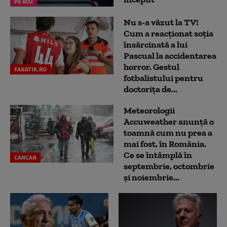
PE ROZ
Nu s-a văzut la TV!
Cum a reacţionat soţia
însărcinată a lui
Pascual la accidentarea
horror. Gestul
FANATIK.RO
fotbalistului pentru
doctoriţa de...
Meteorologii
Accuweather anunță o
toamnă cum nu prea a
mai fost, în România.
Ce se întâmplă în
CANCAN
septembrie, octombrie
și noiembrie...