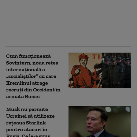
Kim Jong Un are mai
mulți bani ca niciodată.
Cât a câștigat din
războiul Rusiei
împotriva Ucrainei
(Bloomberg)
Cum funcționează
Sovintern, noua rețea
internațională a
„socialiștilor” cu care
Kremlinul atrage
recruți din Occident în
armata Rusiei
Musk nu permite
Ucrainei să utilizeze
reţeaua Starlink
pentru atacuri în
Rusia. Ce le-a spus