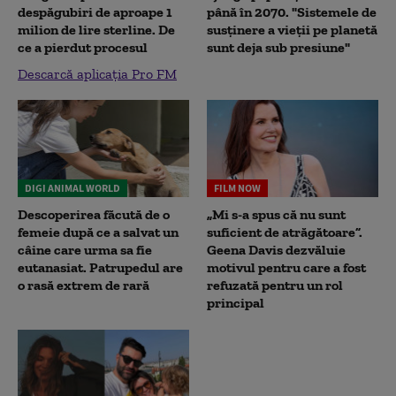
despăgubiri de aproape 1
până în 2070. "Sistemele de
milion de lire sterline. De
susținere a vieții pe planetă
ce a pierdut procesul
sunt deja sub presiune"
Descarcă aplicația Pro FM
DIGI ANIMAL WORLD
FILM NOW
Descoperirea făcută de o
„Mi s-a spus că nu sunt
femeie după ce a salvat un
suficient de atrăgătoare”.
câine care urma sa fie
Geena Davis dezvăluie
eutanasiat. Patrupedul are
motivul pentru care a fost
o rasă extrem de rară
refuzată pentru un rol
principal