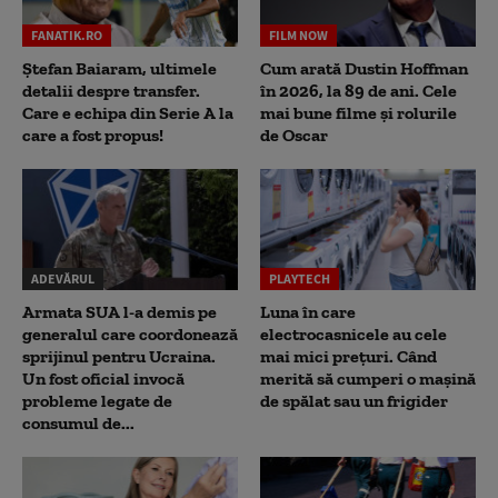
FANATIK.RO
FILM NOW
Ștefan Baiaram, ultimele
Cum arată Dustin Hoffman
detalii despre transfer.
în 2026, la 89 de ani. Cele
Care e echipa din Serie A la
mai bune filme și rolurile
care a fost propus!
de Oscar
ADEVĂRUL
PLAYTECH
Armata SUA l-a demis pe
Luna în care
generalul care coordonează
electrocasnicele au cele
sprijinul pentru Ucraina.
mai mici prețuri. Când
Un fost oficial invocă
merită să cumperi o mașină
probleme legate de
de spălat sau un frigider
consumul de...