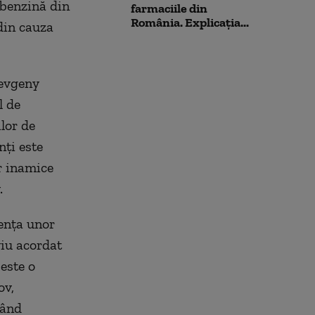
 benzină din
farmaciile din
România. Explicația...
 din cauza
Yevgeny
l de
lor de
nţi este
r inamice
.
tenţa unor
viu acordat
este o
ov,
când