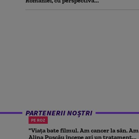
României, cu perspectivă...
PARTENERII NOȘTRI
PE ROZ
"Viața bate filmul. Am cancer la sân. Am
Alina Pușcău începe azi un tratament...