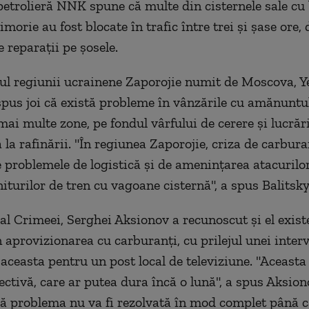
trolieră NNK spune că multe din cisternele sale cu
morie au fost blocate în trafic între trei şi şase ore,
e reparaţii pe şosele.
l regiunii ucrainene Zaporojie numit de Moscova, 
 spus joi că există probleme în vânzările cu amănuntu
mai multe zone, pe fondul vârfului de cerere şi lucrări
la rafinării. "În regiunea Zaporojie, criza de carbura
 problemele de logistică şi de ameninţarea atacurilo
iturilor de tren cu vagoane cisternă", a spus Balitsky
 al Crimeei, Serghei Aksionov a recunoscut şi el exis
 aprovizionarea cu carburanţi, cu prilejul unei inter
ceasta pentru un post local de televiziune. "Aceasta 
ectivă, care ar putea dura încă o lună", a spus Aksion
ă problema nu va fi rezolvată în mod complet până 