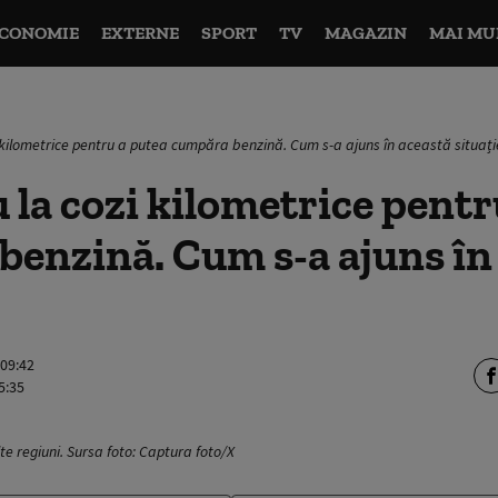
CONOMIE
EXTERNE
SPORT
TV
MAGAZIN
MAI MU
i kilometrice pentru a putea cumpăra benzină. Cum s-a ajuns în această situați
u la cozi kilometrice pentr
enzină. Cum s-a ajuns în
 09:42
5:35
te regiuni. Sursa foto: Captura foto/X