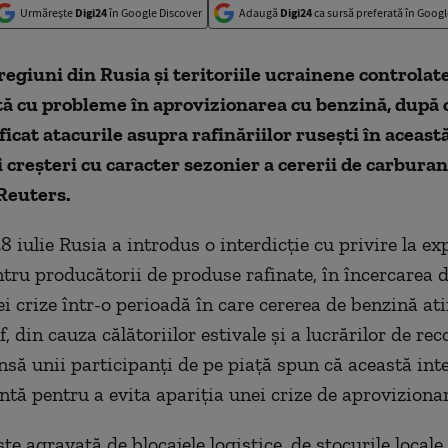
Urmărește
Digi24
în Google Discover
Adaugă
Digi24
ca sursă preferată în Googl
egiuni din Rusia şi teritoriile ucrainene controlat
tă cu probleme în aprovizionarea cu benzină, după 
ificat atacurile asupra rafinăriilor ruseşti în aceast
 creşteri cu caracter sezonier a cererii de carburan
Reuters.
8 iulie Rusia a introdus o interdicţie cu privire la ex
tru producătorii de produse rafinate, în încercarea d
ei crize într-o perioadă în care cererea de benzină at
f, din cauza călătoriilor estivale şi a lucrărilor de rec
Însă unii participanţi de pe piaţă spun că această int
entă pentru a evita apariţia unei crize de aprovizionar
e agravată de blocajele logistice, de stocurile locale