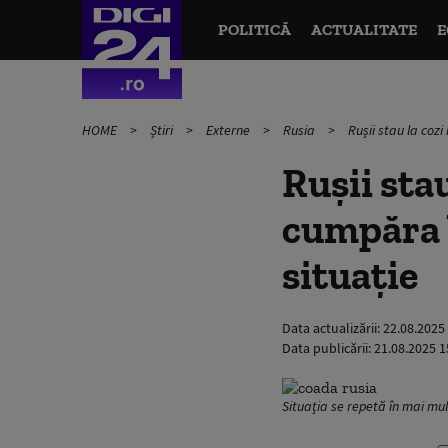
POLITICĂ
ACTUALITATE
E
HOME
Știri
Externe
Rusia
Rușii stau la coz
Rușii sta
cumpăra b
situație
Data actualizării:
22.08.2025
Data publicării:
21.08.2025 1
Situația se repetă în mai mul