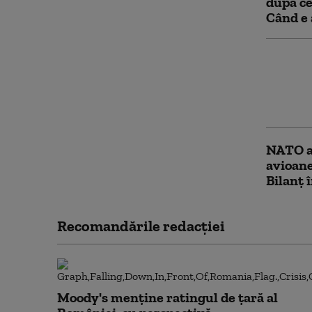
după ce
Când e 
Bloomb
război 
creşter
compani
NATO a
avioane
Bilanț 
Recomandările redacţiei
Moody's menține ratingul de țară al