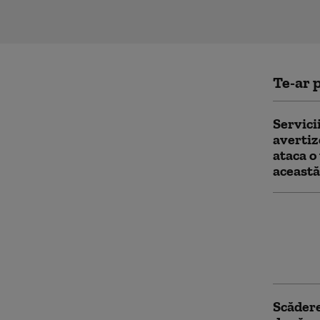
Te-ar p
Servici
avertiz
ataca o
aceast
Ucraine
„Amazon
un cent
Ekater
Scădere