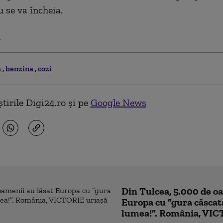
u se va încheia.
.
a
benzina
cozi
tirile Digi24.ro și pe
Google News
Din Tulcea, 5.000 de o
Europa cu ”gura căscat
lumea!”. România, VIC