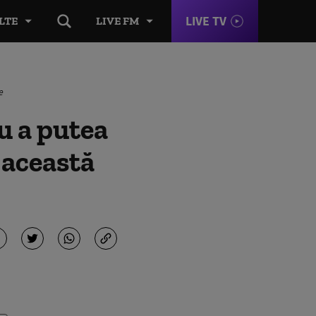
LIVE TV
LTE
LIVE FM
e
u a putea
 această