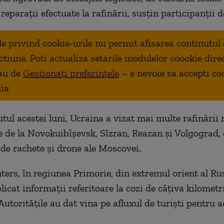
 reparaţii efectuate la rafinării, susţin participanţii d
ale privind cookie-urile nu permit afisarea continutul
ctiune. Poti actualiza setarile modulelor coookie dire
au de
Gestionați preferințele
– e nevoie sa accepti co
ia
tul acestei luni, Ucraina a vizat mai multe rafinării r
le de la Novokuibîşevsk, Sîzran, Reazan şi Volgograd,
e de rachete şi drone ale Moscovei.
uters, în regiunea Primorie, din extremul orient al Ru
licat informaţii referitoare la cozi de câţiva kilometri
Autorităţile au dat vina pe afluxul de turişti pentru a