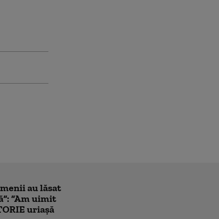
amenii au lăsat
ă”: ”Am uimit
TORIE uriașă