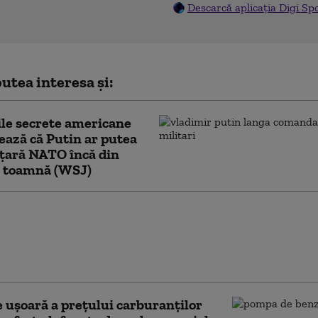
Descarcă aplicația Digi Sp
utea interesa și:
ile secrete americane
ează că Putin ar putea
 țară NATO încă din
ă toamnă (WSJ)
nii atacă din nou cu drone
ul rusesc”. Incendiu la
ru logistic Wildberries din
inburg
 ușoară a prețului carburanților