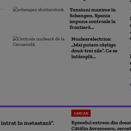
Tensiuni maxime în
Schengen. Spania
impune controale la
frontieră...
Nuclearelectrica:
„Mai putem câștiga
două-trei zile”. Ce se
întâmplă...
CANCAN
 intrat în metastază".
Episodul extrem din dosar
Cătălin Avramescu, cercet