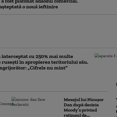
 a fost plafonat adaosul comercial.
așteptată o nouă ieftinire
erg: Economia de
a Rusiei alimentează
i salariale pe care
ile nu şi le permit
 interceptat cu 250% mai multe
 rusești în apropierea teritoriului său.
îngrijorător: „Cifrele nu mint”
Mesajul lui Nicușor
Dan după decizia
Moody’s privind
ratingul de...