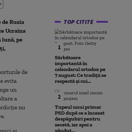
e
TOP CITITE
e de Rusia
ce Ucraina
ă lună, pe
1
ţi,
Sărbătoare
importantă în
calendarul ortodox pe
porturile de
7 august: Ce tradiții se
e evita
respectă și cui...
inge un
2
oltare a
erdicţie nu
Tupeul unui primar
PSD după ce a încasat
e.
despăgubiri pentru
secetă, iar apoi a
 mici şi
vândut...