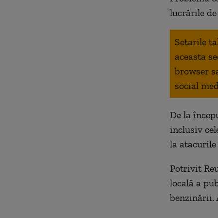
lucrările de
Setarile t
aceasta se
browser s
social med
De la începu
inclusiv ce
la atacuril
Potrivit Re
locală a pub
benzinării. 