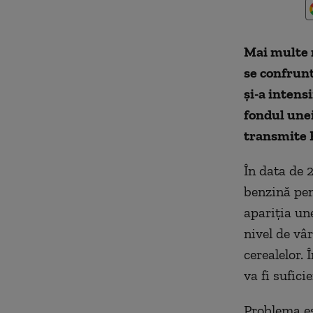
Mai multe r
se confrun
şi-a intens
fondul unei
transmite 
În data de 2
benzină pen
apariţia un
nivel de vâr
cerealelor. 
va fi sufici
Problema est