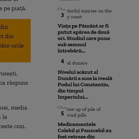
e pe piaţă.
3
Viața pe Pământ ar fi
 din
putut apărea de două
ct din
ori. Studiul care pune
sub semnul
okie-urile
întrebării...
4
Nivelul scăzut al
useşti,
Dunării a scos la iveală
 ca răspuns
Podul lui Constantin,
din timpul
Imperiului...
siei, media
5
 la
Medicamentele
ceste cozi.
Colebil și Panzcebil au
fost retrase din