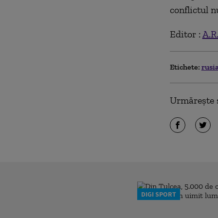
conflictul n
Editor :
A.R
Etichete:
rusi
Urmărește ș
DIGI SPORT