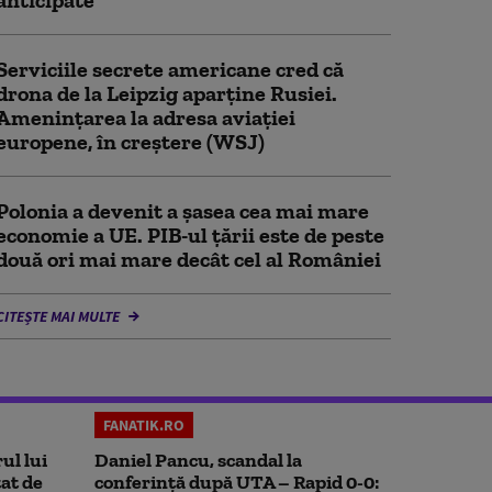
anticipate
Serviciile secrete americane cred că
drona de la Leipzig aparține Rusiei.
Amenințarea la adresa aviației
europene, în creștere (WSJ)
Polonia a devenit a șasea cea mai mare
economie a UE. PIB-ul țării este de peste
două ori mai mare decât cel al României
CITEȘTE MAI MULTE
FANATIK.RO
ul lui
Daniel Pancu, scandal la
at de
conferință după UTA – Rapid 0-0: