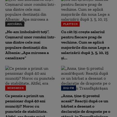
ADEVĂRUL
PLAYTECH
„Ne-am îmbolnăvit toți”.
Cu cât îți crește salariul
Coșmarul unor români într-
pentru fiecare prag de
una dintre cele mai
vechime. Cum se aplică
populare destinații din
majorările din noua Lege a
Albania: „Apa mirosea a
salarizării după 3, 5, 10, 15
canalizare”
și...
NEWSWEEK
DIGI FM
Ce pensie a primit un
„Anna, ţine-ţi prostul
pensionar după 40 ani
acasă!" Reacţii după ce un
munciți? Noroc cu
bărbat a desenat o
punctele de stabilitate.
declaraţie de dragoste pe o
Altfel, era foarte mică
stâncă, în Transfăgărăşan