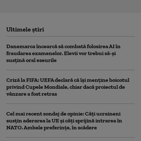
Ultimele știri
Danemarca încearcă să combată folosirea AI în
fraudarea examenelor. Elevii vor trebui să-şi
susţină oral eseurile
Criză la FIFA: UEFA declară că îşi menţine boicotul
privind Cupele Mondiale, chiar dacă proiectul de
vânzare a fost retras
Cel mai recent sondaj de opinie: Câți ucraineni
susțin aderarea la UE și câți sprijină intrarea în
NATO. Ambele preferințe, în scădere