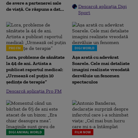
de avere a partenerei sale
Descarcă aplicația Digi
de viață. Ce răspuns a dat...
Sport
PRO FM
DIGI WORLD
Lora, probleme de sănătate
Așa arată cu adevărat
la 44 de ani. Artista a
Soarele. Cele mai detaliate
publicat raportul medical:
imagini realizate vreodată
„Urmează cel puțin 10
dezvăluie un fenomen
ședințe de terapie”
spectaculos
Descarcă aplicația Pro FM
DIGI ANIMAL WORLD
FILM NOW