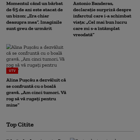
Momentul când un bărbat
Antonio Banderas,
de 65 de ani este atacat de
declarație surpriză despre
un bizon: „Era chiar
infarctul care i-a schimbat
deasupra mea”. Imaginile
viața: „Cel mai bun lucru
sunt greu de urmărit
care mi s-a întâmplat
vreodată”
UTV
Alina Pușcău a dezvăluit că
se confruntă cu o boală
gravă. „Am cinci tumori. Vă
rog să vă rugați pentru
mine”
Top Citite