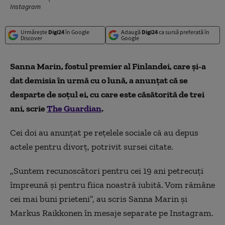
Instagram
Urmărește
Digi24
în Google
Adaugă
Digi24
ca sursă preferată în
Discover
Google
Sanna Marin, fostul premier al Finlandei, care și-a
dat demisia în urmă cu o lună, a anunțat că se
desparte de soțul ei, cu care este căsătorită de trei
ani, scrie
The Guardian
.
Cei doi au anunțat pe rețelele sociale că au depus
actele pentru divorț, potrivit sursei citate.
„Suntem recunoscători pentru cei 19 ani petrecuți
împreună și pentru fiica noastră iubită. Vom rămâne
cei mai buni prieteni”, au scris Sanna Marin și
Markus Raikkonen în mesaje separate pe Instagram.