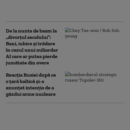
aproape de Rusia, din
cauza riscului
reprezentat de drone
De la nunta de basm la
„divorțul secolului”:
Bani, iubire și trădare
în cazul unui miliardar
AI care ar putea pierde
jumătate din avere
Reacția Rusiei după ce
o țară baltică și-a
anunțat intenția de a
găzdui arme nucleare
Acorduri de cooperare în
domeniul dronelor
militare, semnate de