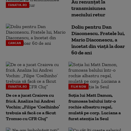
Au renunțat la
FANATIK.RO
transmisiunea
meciului retur
Doliu pentru Dan
Diaconescu. Fratele lui,
Mario Diaconescu, a
CANCAN
încetat din viață la doar
60 de ani
FANATIK.RO
FILM NOW
De ce a jucat Craiova cu
Soția lui Matt Damon,
frică. Analiza lui Andrei
frumoasa balului într-o
Vochin: „Filipe ‘Coelhinho’
rochie albastru regal,
trebuia să facă ce a făcut
mulată pe corp. Luciana a
Tromso cu CFR Cluj”
furat atenția la Seul