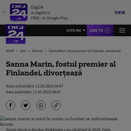
Digi24
VIEW
m.digi24.ro
FREE - In Google Play
LIVE TV
LIVE FM
HOME
Știri
Externe
Sanna Marin, fostul premier al Finlandei, divorțează
Sanna Marin, fostul premier al
Finlandei, divorțează
Data actualizării:
11.05.2023 08:47
Data publicării:
11.05.2023 08:47
Sanna Marin și Markus Raikkonen s-au căsătorit în 2020. Foto: