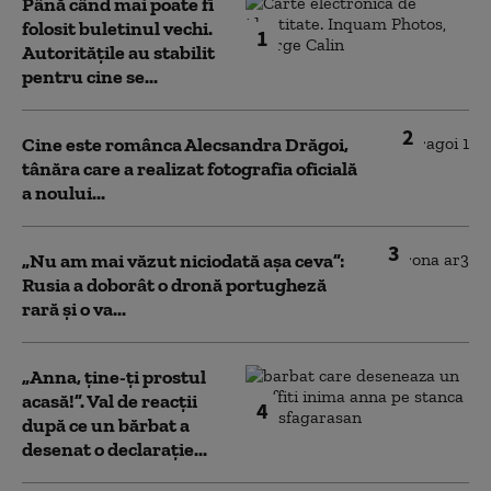
Până când mai poate fi
folosit buletinul vechi.
1
Autoritățile au stabilit
pentru cine se...
2
Cine este românca Alecsandra Drăgoi,
tânăra care a realizat fotografia oficială
a noului...
3
„Nu am mai văzut niciodată așa ceva”:
Rusia a doborât o dronă portugheză
rară și o va...
„Anna, ţine-ţi prostul
acasă!”. Val de reacții
4
după ce un bărbat a
desenat o declarație...