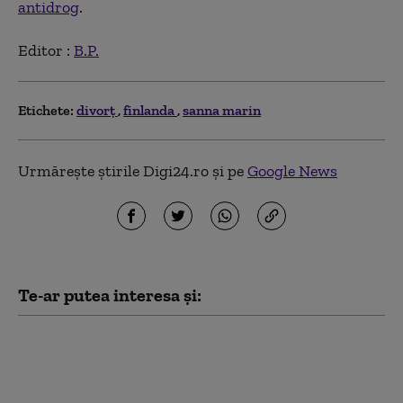
antidrog
.
Editor :
B.P.
Etichete:
divorţ
finlanda
sanna marin
Urmărește știrile Digi24.ro și pe
Google News
Te-ar putea interesa și:
Finlanda și-a închis
pentru câteva ore
spațiul aerian sudic,