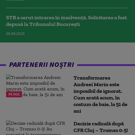
STB a cerut intrarea în insolvență. Solicitarea a fost
depusă la Tribunalul București
06.08.2026
PARTENERII NOȘTRI
Transformarea
Andreei Marin este
imposibil de ignorat.
PE ROZ
Cum arată acum, în
costum de baie, la 51 de
ani
Decizie radicală după
CFR Cluj – Tromso 0-5!