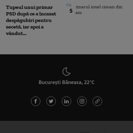
Tupeul unui primar
5
PSD după ce a încasat
despăgubiri pentru
secetă, iar apoi a
vândut...
București Băneasa, 22°C