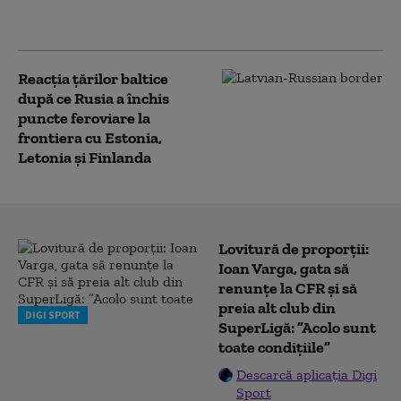
Ucraina cu mai multe țări
europene
Reacția ţărilor baltice
după ce Rusia a închis
puncte feroviare la
frontiera cu Estonia,
Letonia și Finlanda
Lovitură de proporții:
Ioan Varga, gata să
renunțe la CFR și să
preia alt club din
DIGI SPORT
SuperLigă: ”Acolo sunt
toate condițiile”
Descarcă aplicația Digi
Sport