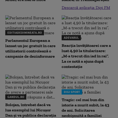
Descarcă aplicația Digi FM
EDITIADEDIMINEATA.RO
ADEVARUL
Parlamentul European a
Reacția învățătoarei care a
lansat un joc gratuit în care
luat 4,90 la titularizare:
utilizatorii controlează o
„M-a trecut din iad în rai”.
campanie de dezinformare
La ce notă a ajuns după
contestație
DIGI SPORT
GANDUL.RO
Tragic: cel mai bun din
Bolojan, întrebat dacă va
istorie a murit subit, la 43
lua exemplul lui Nicușor
de ani. Solicitarea
Dan și va publica declarația
neobișnuită a familiei