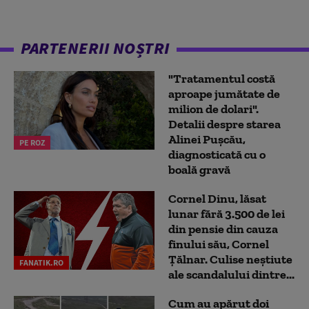
PARTENERII NOȘTRI
"Tratamentul costă
aproape jumătate de
milion de dolari".
Detalii despre starea
Alinei Pușcău,
PE ROZ
diagnosticată cu o
boală gravă
Cornel Dinu, lăsat
lunar fără 3.500 de lei
din pensie din cauza
finului său, Cornel
Țălnar. Culise neștiute
FANATIK.RO
ale scandalului dintre...
Cum au apărut doi