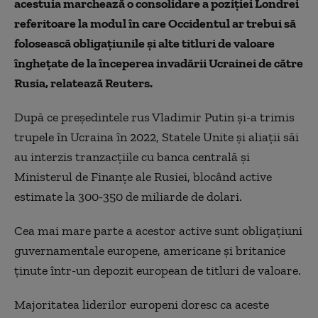
acestuia marchează o consolidare a poziţiei Londrei
referitoare la modul în care Occidentul ar trebui să
folosească obligaţiunile şi alte titluri de valoare
îngheţate de la începerea invadării Ucrainei de către
Rusia, relatează Reuters.
După ce preşedintele rus Vladimir Putin şi-a trimis
trupele în Ucraina în 2022, Statele Unite şi aliaţii săi
au interzis tranzacţiile cu banca centrală şi
Ministerul de Finanţe ale Rusiei, blocând active
estimate la 300-350 de miliarde de dolari.
Cea mai mare parte a acestor active sunt obligaţiuni
guvernamentale europene, americane şi britanice
ţinute într-un depozit european de titluri de valoare.
Majoritatea liderilor europeni doresc ca aceste