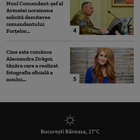
Noul Comandant-șef al
Armatei ucrainene
solicită demiterea
comandantului
4
Forțelor...
Cine este românca
Alecsandra Drăgoi,
tânăra care a realizat
fotografia oficială a
5
noului...
București Băneasa, 17°C