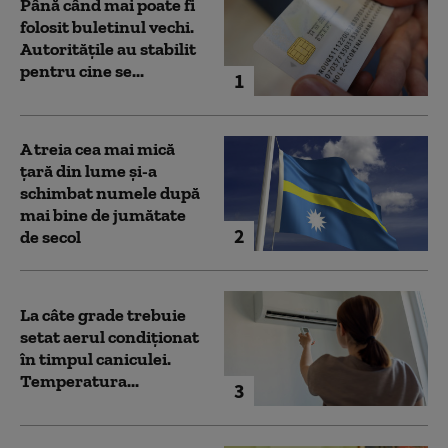
Până când mai poate fi
folosit buletinul vechi.
Autoritățile au stabilit
pentru cine se...
1
A treia cea mai mică
țară din lume și-a
schimbat numele după
mai bine de jumătate
2
de secol
La câte grade trebuie
setat aerul condiționat
în timpul caniculei.
Temperatura...
3