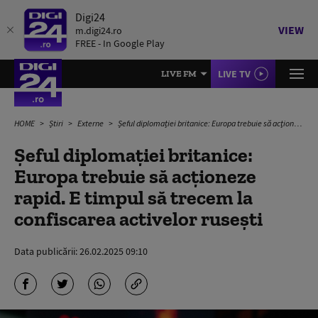
Digi24
VIEW
m.digi24.ro
FREE - In Google Play
LIVE TV
LIVE FM
HOME
Știri
Externe
Șeful diplomației britanice: Europa trebuie să acţioneze rapid. E timpul să trecem la confiscarea activelor ruseşti
Șeful diplomației britanice:
Europa trebuie să acţioneze
rapid. E timpul să trecem la
confiscarea activelor ruseşti
Data publicării:
26.02.2025 09:10