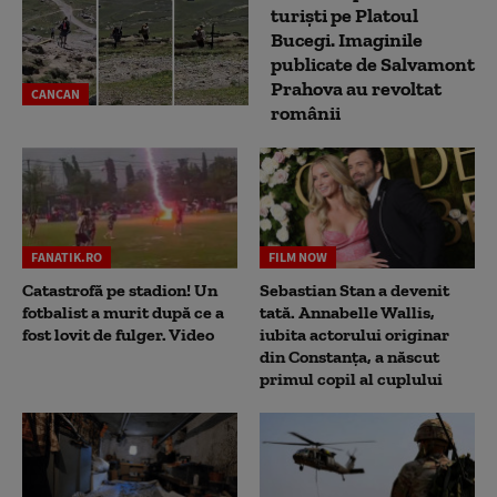
turiști pe Platoul
Bucegi. Imaginile
publicate de Salvamont
Prahova au revoltat
CANCAN
românii
FANATIK.RO
FILM NOW
Catastrofă pe stadion! Un
Sebastian Stan a devenit
fotbalist a murit după ce a
tată. Annabelle Wallis,
fost lovit de fulger. Video
iubita actorului originar
din Constanța, a născut
primul copil al cuplului