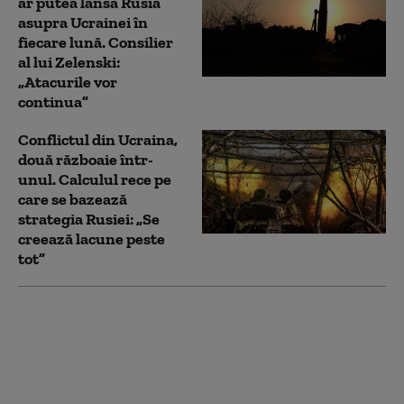
ar putea lansa Rusia
asupra Ucrainei în
fiecare lună. Consilier
al lui Zelenski:
„Atacurile vor
continua”
Conflictul din Ucraina,
două războaie într-
unul. Calculul rece pe
care se bazează
strategia Rusiei: „Se
creează lacune peste
tot”
Incident violent la
Londra: Patru bărbaţi
au fost înjunghiaţi de o
femeie. Agresoarea a
fost arestată