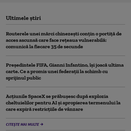
Ultimele știri
Routerele unei mărci chinezești conțin o portiță de
acces ascunsă care face rețeaua vulnerabilă:
comunică la fiecare 35 de secunde
Președintele FIFA, Gianni Infantino, îşi joacă ultima
carte. Ce a promis unei federații la schimb cu
sprijinul public
Acţiunile SpaceX se prăbuşesc după explozia
cheltuielilor pentru AI şi apropierea termenului la
care expiră restricţiile de vânzare
CITEȘTE MAI MULTE