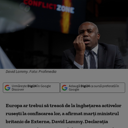
David Lammy. Foto: Profimedia
Urmărește
Digi24
în Google
Adaugă
Digi24
ca sursă preferată în
Discover
Google
Europa ar trebui să treacă de la îngheţarea activelor
ruseşti la confiscarea lor, a afirmat marţi ministrul
britanic de Externe, David Lammy. Declarația