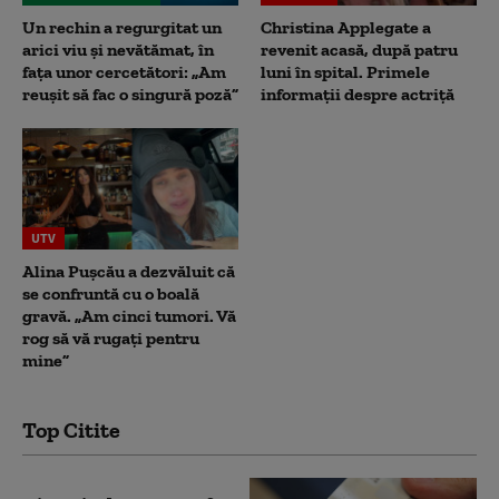
Un rechin a regurgitat un
Christina Applegate a
arici viu și nevătămat, în
revenit acasă, după patru
fața unor cercetători: „Am
luni în spital. Primele
reușit să fac o singură poză”
informații despre actriță
UTV
Alina Pușcău a dezvăluit că
se confruntă cu o boală
gravă. „Am cinci tumori. Vă
rog să vă rugați pentru
mine”
Top Citite