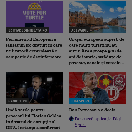
EDITIADEDIMINEATA.RO
ADEVARUL
Parlamentul European a
Orașul european superb de
lansat un joc gratuit în care
care mulți turiști nu au
utilizatorii controlează o
auzit. Are aproape 900 de
campanie de dezinformare
ani de istorie, străduțe de
poveste, canale și castele...
GANDUL.RO
DIGI SPORT
Undă verde pentru
Dan Petrescu s-a decis
procesul lui Florian Coldea
Descarcă aplicația Digi
în dosarul de corupție al
Sport
DNA. Instanța a confirmat