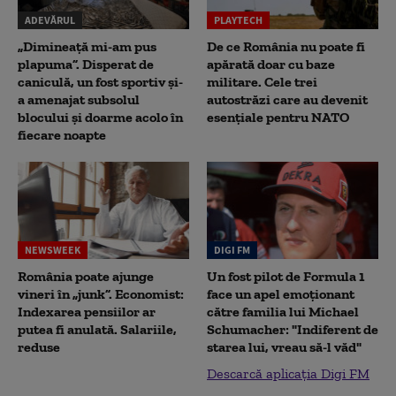
ADEVĂRUL
PLAYTECH
„Dimineață mi-am pus
De ce România nu poate fi
plapuma”. Disperat de
apărată doar cu baze
caniculă, un fost sportiv și-
militare. Cele trei
a amenajat subsolul
autostrăzi care au devenit
blocului și doarme acolo în
esențiale pentru NATO
fiecare noapte
NEWSWEEK
DIGI FM
România poate ajunge
Un fost pilot de Formula 1
vineri în „junk”. Economist:
face un apel emoționant
Indexarea pensiilor ar
către familia lui Michael
putea fi anulată. Salariile,
Schumacher: "Indiferent de
reduse
starea lui, vreau să-l văd"
Descarcă aplicația Digi FM