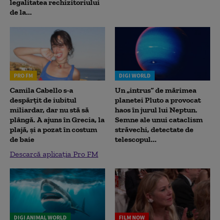
legalitatea rechizitoriului
de la...
PRO FM
DIGI WORLD
Camila Cabello s-a
Un „intrus” de mărimea
despărțit de iubitul
planetei Pluto a provocat
miliardar, dar nu stă să
haos în jurul lui Neptun.
plângă. A ajuns în Grecia, la
Semne ale unui cataclism
plajă, și a pozat în costum
străvechi, detectate de
de baie
telescopul...
Descarcă aplicația Pro FM
DIGI ANIMAL WORLD
FILM NOW