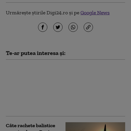
Urmărește știrile Digi24.ro și pe
Google News
Te-ar putea interesa și:
Ministrul de externe
britanic a refuzat să
răspundă la
Washington dacă îl mai
consideră pe Trump
„idiot, rasist şi
misogin”
Câte rachete balistice