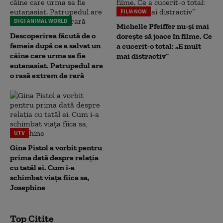
FILM NOW
DIGI ANIMAL WORLD
Michelle Pfeiffer nu-și mai
Descoperirea făcută de o
dorește să joace în filme. Ce
femeie după ce a salvat un
a cucerit-o total: „E mult
câine care urma sa fie
mai distractiv”
eutanasiat. Patrupedul are
o rasă extrem de rară
UTV
Gina Pistol a vorbit pentru
prima dată despre relația
cu tatăl ei. Cum i-a
schimbat viața fiica sa,
Josephine
Top Citite