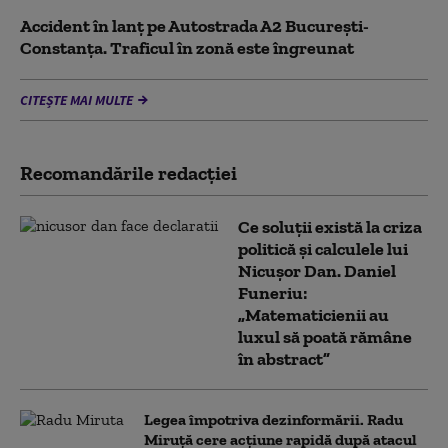
Accident în lanț pe Autostrada A2 București-
Constanța. Traficul în zonă este îngreunat
CITEȘTE MAI MULTE
Recomandările redacţiei
Ce soluții există la criza
politică și calculele lui
Nicușor Dan. Daniel
Funeriu:
„Matematicienii au
luxul să poată rămâne
în abstract”
Legea împotriva dezinformării. Radu
Miruță cere acțiune rapidă după atacul