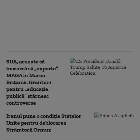
Cum funcționează
Sovintern, noua rețea
internațională a
„socialiștilor” cu care
Kremlinul atrage
recruți din Occident în
armata Rusiei
SUA, acuzate că
încearcă să „exporte”
MAGA în Marea
Britanie. Granturi
pentru „educație
publică” stârnesc
controverse
Iranul pune o condiție Statelor
Unite pentru deblocarea
Strâmtorii Ormuz