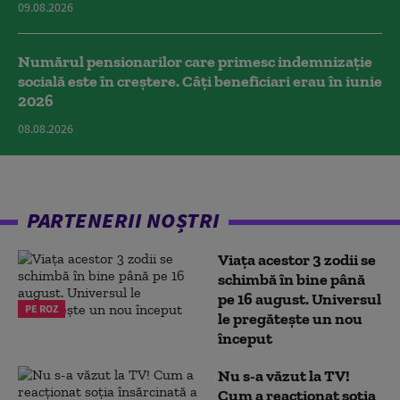
09.08.2026
Numărul pensionarilor care primesc indemnizaţie
socială este în creștere. Câți beneficiari erau în iunie
2026
08.08.2026
PARTENERII NOȘTRI
Viața acestor 3 zodii se
schimbă în bine până
pe 16 august. Universul
PE ROZ
le pregătește un nou
început
Nu s-a văzut la TV!
Cum a reacţionat soţia