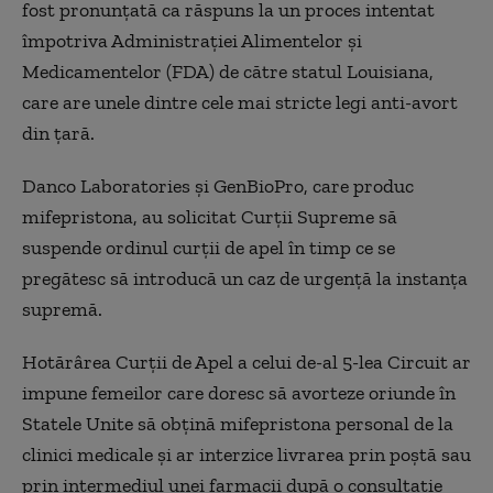
fost pronunţată ca răspuns la un proces intentat
împotriva Administraţiei Alimentelor şi
Medicamentelor (FDA) de către statul Louisiana,
care are unele dintre cele mai stricte legi anti-avort
din ţară.
Danco Laboratories şi GenBioPro, care produc
mifepristona, au solicitat Curţii Supreme să
suspende ordinul curţii de apel în timp ce se
pregătesc să introducă un caz de urgenţă la instanţa
supremă.
Hotărârea Curţii de Apel a celui de-al 5-lea Circuit ar
impune femeilor care doresc să avorteze oriunde în
Statele Unite să obţină mifepristona personal de la
clinici medicale şi ar interzice livrarea prin poştă sau
prin intermediul unei farmacii după o consultaţie