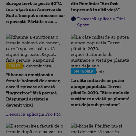
Europa fierb la peste 40°C,
din România: ”Am fost
într-o țară din America de
împreună în altă viață”
Sud a început o ninsoare ca-
Descarcă aplicația Digi
n povești: Pârtiile s-au...
Sport
PRO FM
DIGI WORLD
Rihanna a emoționat o
La câte miliarde ar putea
femeie bolnavă de cancer,
ajunge populația Terrei
care îi spusese că arată
până în 2070. "Sistemele de
"îngrozitor" fără perucă.
susținere a vieții pe planetă
Răspunsul artistei a
sunt deja sub presiune"
devenit viral
Descarcă aplicația Pro FM