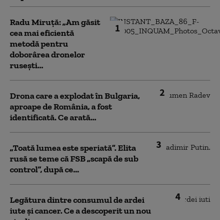
Radu Miruță: „Am găsit
1
cea mai eficientă
metodă pentru
doborârea dronelor
rusești...
2
Drona care a explodat în Bulgaria,
aproape de România, a fost
identificată. Ce arată...
3
„Toată lumea este speriată”. Elita
rusă se teme că FSB „scapă de sub
control”, după ce...
4
Legătura dintre consumul de ardei
iute și cancer. Ce a descoperit un nou