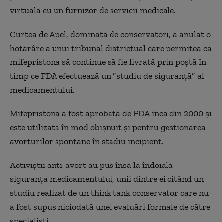
virtuală cu un furnizor de servicii medicale.
Curtea de Apel, dominată de conservatori, a anulat o
hotărâre a unui tribunal districtual care permitea ca
mifepristona să continue să fie livrată prin poştă în
timp ce FDA efectuează un ”studiu de siguranţă” al
medicamentului.
Mifepristona a fost aprobată de FDA încă din 2000 şi
este utilizată în mod obişnuit şi pentru gestionarea
avorturilor spontane în stadiu incipient.
Activiştii anti-avort au pus însă la îndoială
siguranţa medicamentului, unii dintre ei citând un
studiu realizat de un think tank conservator care nu
a fost supus niciodată unei evaluări formale de către
specialişti.