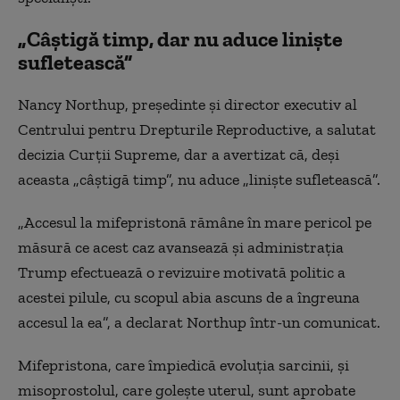
„Câştigă timp, dar nu aduce linişte
sufletească”
Nancy Northup, preşedinte şi director executiv al
Centrului pentru Drepturile Reproductive, a salutat
decizia Curţii Supreme, dar a avertizat că, deşi
aceasta „câştigă timp”, nu aduce „linişte sufletească”.
„Accesul la mifepristonă rămâne în mare pericol pe
măsură ce acest caz avansează şi administraţia
Trump efectuează o revizuire motivată politic a
acestei pilule, cu scopul abia ascuns de a îngreuna
accesul la ea”, a declarat Northup într-un comunicat.
Mifepristona, care împiedică evoluţia sarcinii, şi
misoprostolul, care goleşte uterul, sunt aprobate