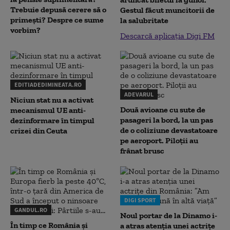
Trebuie depusă cerere să o
Gestul făcut muncitorii de
primești? Despre ce sume
la salubritate
vorbim?
Descarcă aplicația Digi FM
EDITIADEDIMINEATA.RO
ADEVARUL
Niciun stat nu a activat
Două avioane cu sute de
mecanismul UE anti-
pasageri la bord, la un pas
dezinformare în timpul
de o coliziune devastatoare
crizei din Ceuta
pe aeroport. Piloții au
frânat brusc
DIGI SPORT
GANDUL.RO
Noul portar de la Dinamo i-
În timp ce România și
a atras atenția unei actrițe