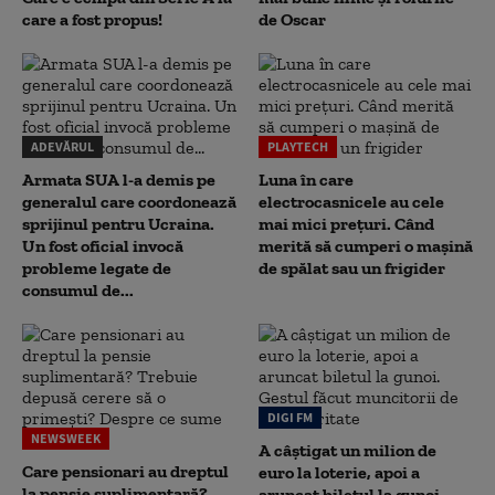
care a fost propus!
de Oscar
ADEVĂRUL
PLAYTECH
Armata SUA l-a demis pe
Luna în care
generalul care coordonează
electrocasnicele au cele
sprijinul pentru Ucraina.
mai mici prețuri. Când
Un fost oficial invocă
merită să cumperi o mașină
probleme legate de
de spălat sau un frigider
consumul de...
DIGI FM
NEWSWEEK
A câștigat un milion de
Care pensionari au dreptul
euro la loterie, apoi a
la pensie suplimentară?
aruncat biletul la gunoi.