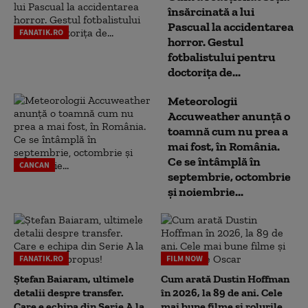
însărcinată a lui
Pascual la accidentarea
FANATIK.RO
horror. Gestul
fotbalistului pentru
doctoriţa de...
Meteorologii
Accuweather anunță o
toamnă cum nu prea a
mai fost, în România.
Ce se întâmplă în
CANCAN
septembrie, octombrie
și noiembrie...
FANATIK.RO
FILM NOW
Ștefan Baiaram, ultimele
Cum arată Dustin Hoffman
detalii despre transfer.
în 2026, la 89 de ani. Cele
Care e echipa din Serie A la
mai bune filme și rolurile