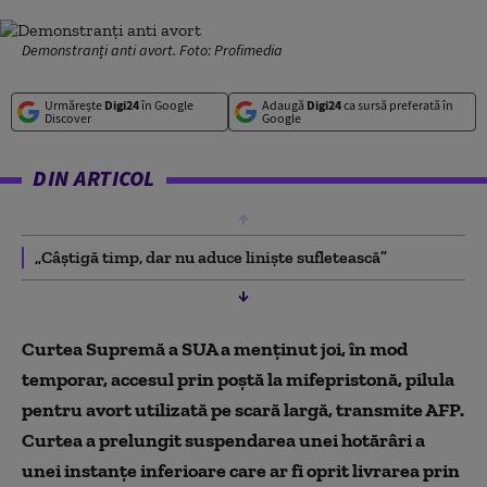
Demonstranți anti avort. Foto: Profimedia
Urmărește
Digi24
în Google
Adaugă
Digi24
ca sursă preferată în
Discover
Google
DIN ARTICOL
„Câştigă timp, dar nu aduce linişte sufletească”
Curtea Supremă a SUA a menţinut joi, în mod
temporar, accesul prin poştă la mifepristonă, pilula
pentru avort utilizată pe scară largă, transmite AFP.
Curtea a prelungit suspendarea unei hotărâri a
unei instanţe inferioare care ar fi oprit livrarea prin