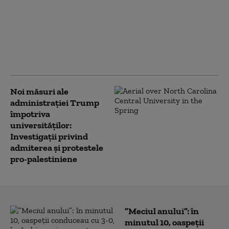
Todd Blanche, fostul
avocat al lui Trump,
confirmat procuror
general al SUA. Vot la
limită în Senat
Noi măsuri ale
administrației Trump
împotriva
universităților:
Investigații privind
admiterea și protestele
pro-palestiniene
”Meciul anului”: în
minutul 10, oaspeții