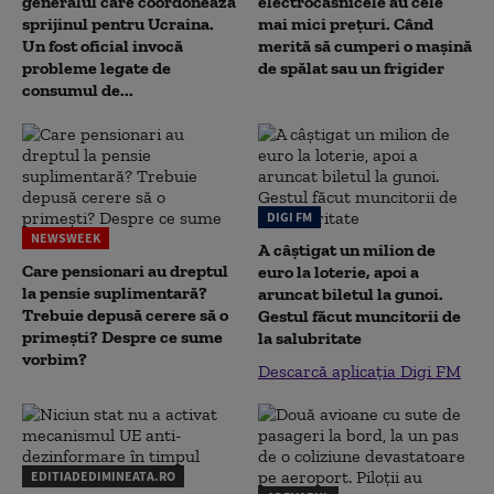
generalul care coordonează
electrocasnicele au cele
sprijinul pentru Ucraina.
mai mici prețuri. Când
Un fost oficial invocă
merită să cumperi o mașină
probleme legate de
de spălat sau un frigider
consumul de...
DIGI FM
NEWSWEEK
A câștigat un milion de
Care pensionari au dreptul
euro la loterie, apoi a
la pensie suplimentară?
aruncat biletul la gunoi.
Trebuie depusă cerere să o
Gestul făcut muncitorii de
primești? Despre ce sume
la salubritate
vorbim?
Descarcă aplicația Digi FM
EDITIADEDIMINEATA.RO