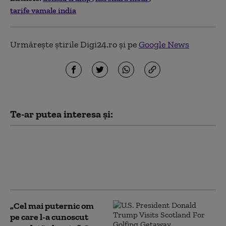
tarife vamale india
Urmărește știrile Digi24.ro și pe
Google News
Te-ar putea interesa și:
Netanyahu îi spune direct lui
Trump că respinge planul
pentru Gaza și lansează un
avertisment pentru Hamas
„Cel mai puternic om
pe care l-a cunoscut