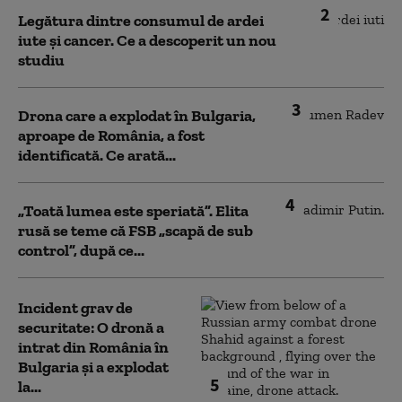
2
Legătura dintre consumul de ardei
iute și cancer. Ce a descoperit un nou
studiu
3
Drona care a explodat în Bulgaria,
aproape de România, a fost
identificată. Ce arată...
4
„Toată lumea este speriată”. Elita
rusă se teme că FSB „scapă de sub
control”, după ce...
Incident grav de
securitate: O dronă a
intrat din România în
Bulgaria şi a explodat
5
la...