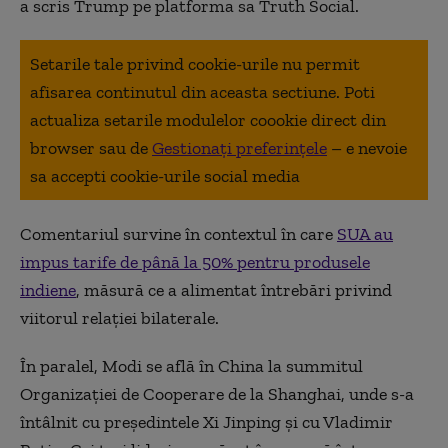
a scris Trump pe platforma sa Truth Social.
Setarile tale privind cookie-urile nu permit
afisarea continutul din aceasta sectiune. Poti
actualiza setarile modulelor coookie direct din
browser sau de
Gestionați preferințele
– e nevoie
sa accepti cookie-urile social media
Comentariul survine în contextul în care
SUA au
impus tarife de până la 50% pentru produsele
indiene
, măsură ce a alimentat întrebări privind
viitorul relaţiei bilaterale.
În paralel, Modi se află în China la summitul
Organizaţiei de Cooperare de la Shanghai, unde s-a
întâlnit cu preşedintele Xi Jinping şi cu Vladimir