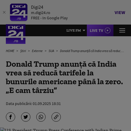
Digi24
VIEW
m.digi24.ro
FREE - In Google Play
LIVE TV
LIVE FM
HOME
Știri
Externe
SUA
Donald Trump anunță că India vrea să reducă tarifele la bunurile americane până la zero. „E cam târziu”
Donald Trump anunță că India
vrea să reducă tarifele la
bunurile americane până la zero.
„E cam târziu”
Data publicării:
01.09.2025 18:31