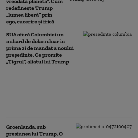
vreodată planeta”. Cum
redefinește Trump
„lumea liberă” prin
ego, cucerire și frică
SUA oferă Columbiei un
miliard de dolari chiar în
prima zi de mandat a noului
președinte. Ce promite
„Tigrul”, aliatul lui Trump
Todd Blanche, fostul
avocat al lui Trump,
confirmat procuror
general al SUA. Vot la
limită în Senat
Groenlanda, sub
presiunea lui Trump. O