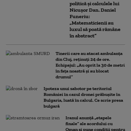
politică și calculele lui
Nicușor Dan. Daniel
Funeriu:
„Matematicienii au
luxul să poată rămâne
în abstract”
Tinerii care au atacat ambulanța
din Cluj, reținuți 24 de ore.
Echipajul: „Au oprit la 30 de metri
în fața noastră și au blocat
drumul”
Ipoteza unui sabotor pe teritoriul
României în cazul dronei prăbușite în
Bulgaria, luată în calcul. Ce scrie presa
bulgară
Iranul anunță „etapele
finale” ale acordului cu
Oman și pune condiții pentru