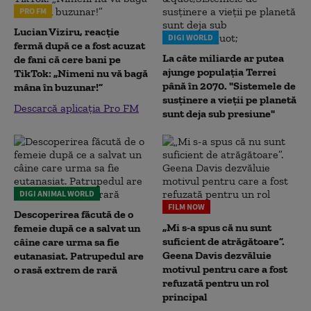
PRO FM
Lucian Viziru, reacție
DIGI WORLD
fermă după ce a fost acuzat
La câte miliarde ar putea
de fani că cere bani pe
ajunge populația Terrei
TikTok: „Nimeni nu vă bagă
până în 2070. "Sistemele de
mâna în buzunar!”
susținere a vieții pe planetă
Descarcă aplicația Pro FM
sunt deja sub presiune"
DIGI ANIMAL WORLD
FILM NOW
Descoperirea făcută de o
„Mi s-a spus că nu sunt
femeie după ce a salvat un
suficient de atrăgătoare”.
câine care urma sa fie
Geena Davis dezvăluie
eutanasiat. Patrupedul are
motivul pentru care a fost
o rasă extrem de rară
refuzată pentru un rol
principal