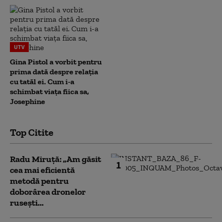
UTV
Gina Pistol a vorbit pentru
prima dată despre relația
cu tatăl ei. Cum i-a
schimbat viața fiica sa,
Josephine
Top Citite
Radu Miruță: „Am găsit
1
cea mai eficientă
metodă pentru
doborârea dronelor
rusești...