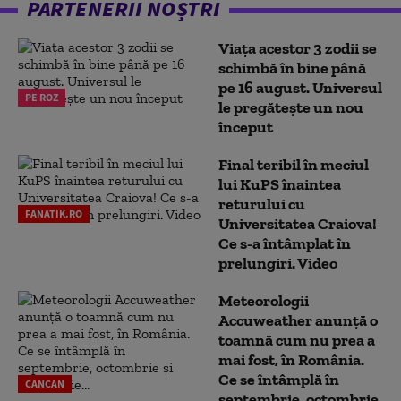
PARTENERII NOȘTRI
Viața acestor 3 zodii se
schimbă în bine până
pe 16 august. Universul
PE ROZ
le pregătește un nou
început
Final teribil în meciul
lui KuPS înaintea
returului cu
FANATIK.RO
Universitatea Craiova!
Ce s-a întâmplat în
prelungiri. Video
Meteorologii
Accuweather anunță o
toamnă cum nu prea a
mai fost, în România.
Ce se întâmplă în
CANCAN
septembrie, octombrie