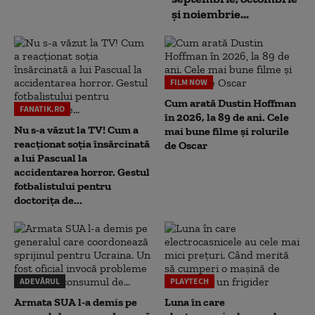
și noiembrie...
FILM NOW
Cum arată Dustin Hoffman
FANATIK.RO
în 2026, la 89 de ani. Cele
Nu s-a văzut la TV! Cum a
mai bune filme și rolurile
reacţionat soţia însărcinată
de Oscar
a lui Pascual la
accidentarea horror. Gestul
fotbalistului pentru
doctoriţa de...
ADEVĂRUL
PLAYTECH
Armata SUA l-a demis pe
Luna în care