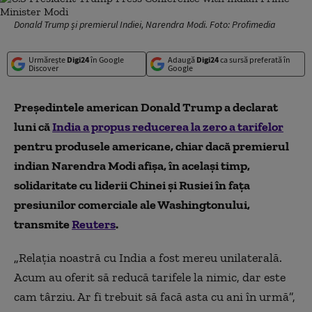
Donald Trump și premierul Indiei, Narendra Modi. Foto: Profimedia
Urmărește
Digi24
în Google
Adaugă
Digi24
ca sursă preferată în
Discover
Google
Preşedintele american Donald Trump a declarat
luni că
India a propus reducerea la zero a tarifelor
pentru produsele americane, chiar dacă premierul
indian Narendra Modi afişa, în acelaşi timp,
solidaritate cu liderii Chinei şi Rusiei în faţa
presiunilor comerciale ale Washingtonului,
transmite
Reuters
.
„
Relaţia noastră cu India a fost mereu unilaterală.
Acum au oferit să reducă tarifele la nimic, dar este
cam târziu. Ar fi trebuit să facă asta cu ani în urmă”,