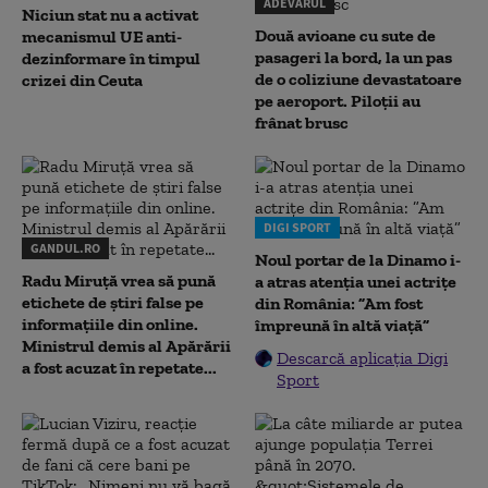
ADEVARUL
Niciun stat nu a activat
Două avioane cu sute de
mecanismul UE anti-
pasageri la bord, la un pas
dezinformare în timpul
de o coliziune devastatoare
crizei din Ceuta
pe aeroport. Piloții au
frânat brusc
DIGI SPORT
GANDUL.RO
Noul portar de la Dinamo i-
Radu Miruţă vrea să pună
a atras atenția unei actrițe
etichete de știri false pe
din România: ”Am fost
informațiile din online.
împreună în altă viață”
Ministrul demis al Apărării
Descarcă aplicația Digi
a fost acuzat în repetate...
Sport