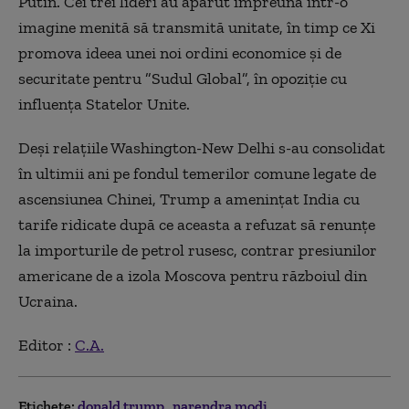
Putin. Cei trei lideri au apărut împreună într-o
imagine menită să transmită unitate, în timp ce Xi
promova ideea unei noi ordini economice şi de
securitate pentru ”Sudul Global”, în opoziţie cu
influenţa Statelor Unite.
Deşi relaţiile Washington-New Delhi s-au consolidat
în ultimii ani pe fondul temerilor comune legate de
ascensiunea Chinei, Trump a ameninţat India cu
tarife ridicate după ce aceasta a refuzat să renunţe
la importurile de petrol rusesc, contrar presiunilor
americane de a izola Moscova pentru războiul din
Ucraina.
Editor :
C.A.
Etichete:
donald trump
narendra modi