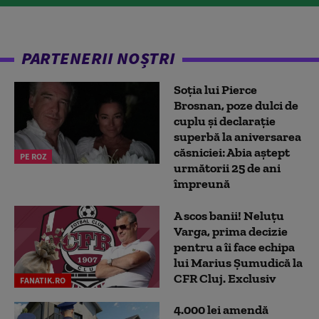
PARTENERII NOȘTRI
Soția lui Pierce
Brosnan, poze dulci de
cuplu și declarație
superbă la aniversarea
căsniciei: Abia aștept
PE ROZ
următorii 25 de ani
împreună
A scos banii! Neluțu
Varga, prima decizie
pentru a îi face echipa
lui Marius Șumudică la
CFR Cluj. Exclusiv
FANATIK.RO
4.000 lei amendă