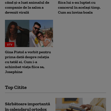
când și-a luat animalul de
fiica lui s-au luptat cu
companie de la salon a
cancerul în același timp.
devenit virală
Cum au învins boala
UTV
Gina Pistol a vorbit pentru
prima dată despre relația
cu tatăl ei. Cum i-a
schimbat viața fiica sa,
Josephine
Top Citite
Sărbătoare importantă
în calendarul ortodox