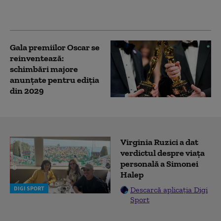
craniu uman lângă Los
Angeles
Gala premiilor Oscar se
reinventează:
schimbări majore
anunțate pentru ediția
din 2029
Virginia Ruzici a dat
verdictul despre viața
personală a Simonei
Halep
DIGI SPORT
Descarcă aplicația Digi
Sport