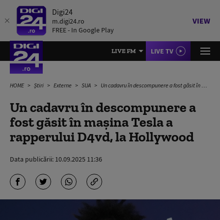
Digi24
VIEW
m.digi24.ro
FREE - In Google Play
LIVE TV
LIVE FM
HOME
Știri
Externe
SUA
Un cadavru în descompunere a fost găsit în maşina Tesla a rapperului D4vd, la Hollywood
Un cadavru în descompunere a
fost găsit în maşina Tesla a
rapperului D4vd, la Hollywood
Data publicării:
10.09.2025 11:36