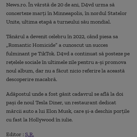
News.ro. În vârstă de 20 de ani, D4vd urma să
concerteze marţi în Minneapolis, în nordul Statelor
Unite, ultima etapă a turneului său mondial.
Tânărul a devenit celebru în 2022, când piesa sa
„Romantic Homicide” a cunoscut un succes
fulminant pe TikTok. D4vd a continuat să posteze pe
reţelele sociale în ultimele zile pentru a-şi promova
noul album, dar nu a făcut nicio referire la această
descoperire macabră.
Adăpostul unde a fost găsit cadavrul se află la doi
paşi de noul Tesla Diner, un restaurant dedicat
mărcii auto a lui Elon Musk, care şi-a deschis porţile
cu fast la Hollywood în iulie.
Editor :
Ș.R.