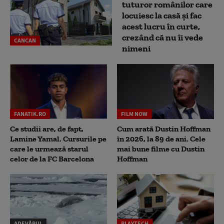
tuturor românilor care
locuiesc la casă și fac
acest lucru în curte,
crezând că nu îi vede
CANCAN
nimeni
FANATIK.RO
FILM NOW
Ce studii are, de fapt,
Cum arată Dustin Hoffman
Lamine Yamal. Cursurile pe
în 2026, la 89 de ani. Cele
care le urmează starul
mai bune filme cu Dustin
celor de la FC Barcelona
Hoffman
ADEVĂRUL
PLAYTECH