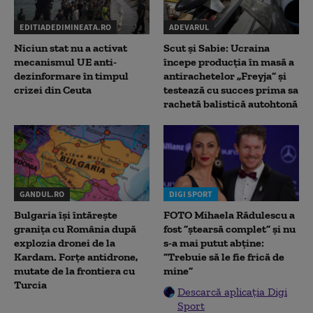
EDITIADEDIMINEATA.RO
ADEVARUL
Niciun stat nu a activat
Scut și Sabie: Ucraina
mecanismul UE anti-
începe producția în masă a
dezinformare în timpul
antirachetelor „Freyja” și
crizei din Ceuta
testează cu succes prima sa
rachetă balistică autohtonă
GANDUL.RO
DIGI SPORT
Bulgaria își întărește
FOTO Mihaela Rădulescu a
granița cu România după
fost ”ștearsă complet” și nu
explozia dronei de la
s-a mai putut abține:
Kardam. Forțe antidrone,
”Trebuie să le fie frică de
mutate de la frontiera cu
mine”
Turcia
Descarcă aplicația Digi
Sport