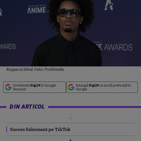
Rapperul D4vd. Foto: Profimedia
Urmărește
Digi24
în Google
Adaugă
Digi24
ca sursă preferată în
Discover
Google
DIN ARTICOL
Succes fulminant pe TikTok