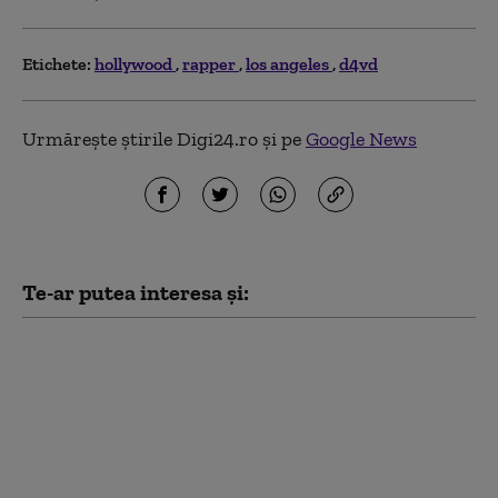
Etichete:
hollywood
rapper
los angeles
d4vd
Urmărește știrile Digi24.ro și pe
Google News
Te-ar putea interesa și:
În timp ce mii de
oameni protestau la
Tirana, premierul
Albaniei îl primea cu
mare pompă pe Kanye
West