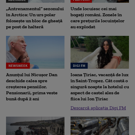
„Antrenamentul” sezonului
Unde locuiesc cei mai
în Arctica: Un urs polar
bogați români. Zonele în
folosește un bloc de gheață
care prețurile locuințelor
pe post de halteră
au explodat
NEWSWEEK
DIGI FM
Anunțul lui Nicușor Dan
Ioana Țiriac, vacanță de lux
deschide calea spre
în Saint-Tropez. Cât costă o
creșterea pensiilor.
singură noapte la hotelul cu
Pensionarii, prima veste
aspect de castel ales de
bună după 2 ani
fiica lui Ion Țiriac
Descarcă aplicația Digi FM