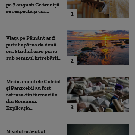
pe 7 august: Ce tradiții
se respectă și cui...
1
Viața pe Pământ ar fi
putut apărea de două
ori. Studiul care pune
sub semnul întrebării...
2
Medicamentele Colebil
și Panzcebil au fost
retrase din farmaciile
din România.
3
Explicația...
Nivelul scăzut al