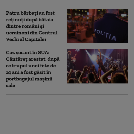
Patru bărbați au fost
reținuți după bătaia
dintre români și
ucraineni din Centrul
Vechi al Capitalei
Caz șocant în SUA:
Cântăreț arestat, după
ce trupul unei fete de
14 ani a fost găsit în
portbagajul mașinii
sale
O vânătoare de ouă de
Paște s-a transformat
într-o descoperire
macabră, după ce o
familie a găsit un