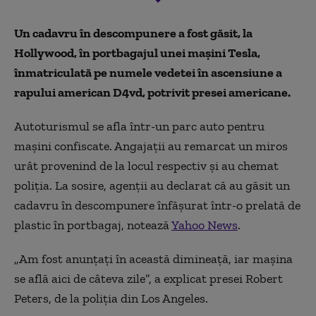
Un cadavru în descompunere a fost găsit, la
Hollywood, în portbagajul unei
mașini
Tesla,
înmatriculată pe numele vedetei în ascensiune a
rapului american D4vd,
potrivit presei americane.
Autoturismul se afla într-un parc auto pentru
mașini confiscate. Angajații au remarcat
un miros
urât provenind de la locul respecti
v și au chemat
poliția.
La sosire, agenţii au declarat că au găsit un
cadavru în descompunere înfăşurat într-o prelată de
plastic în portbagaj, notează
Yahoo News
.
„Am fost anunţaţi în această dimineaţă, iar maşina
se află aici de câteva zile”, a explicat presei Robert
Peters, de la poliţia din Los Angeles.