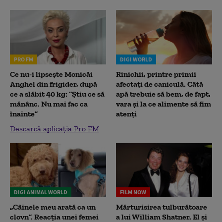
PRO FM
DIGI WORLD
Ce nu-i lipsește Monicăi
Rinichii, printre primii
Anghel din frigider, după
afectați de caniculă. Câtă
ce a slăbit 40 kg: “Știu ce să
apă trebuie să bem, de fapt,
mănânc. Nu mai fac ca
vara și la ce alimente să fim
înainte”
atenți
Descarcă aplicația Pro FM
DIGI ANIMAL WORLD
FILM NOW
„Câinele meu arată ca un
Mărturisirea tulburătoare
clovn”. Reacția unei femei
a lui William Shatner. El și