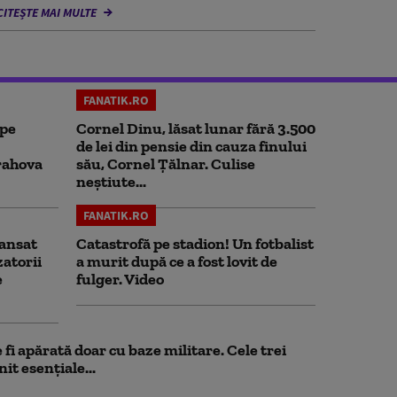
CITEȘTE MAI MULTE
FANATIK.RO
 pe
Cornel Dinu, lăsat lunar fără 3.500
de lei din pensie din cauza finului
rahova
său, Cornel Țălnar. Culise
neștiute...
FANATIK.RO
ansat
Catastrofă pe stadion! Un fotbalist
zatorii
a murit după ce a fost lovit de
e
fulger. Video
fi apărată doar cu baze militare. Cele trei
it esențiale...