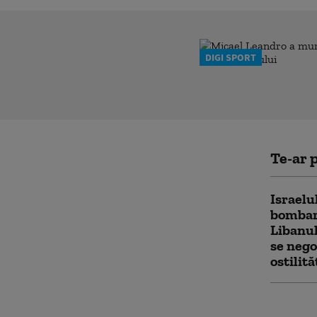
DIGI SPORT
Te-ar p
Israelu
bombar
Libanul
se nego
ostilită
Netany