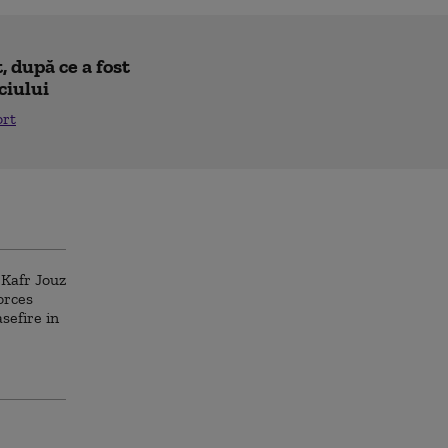
 după ce a fost
ciului
ort