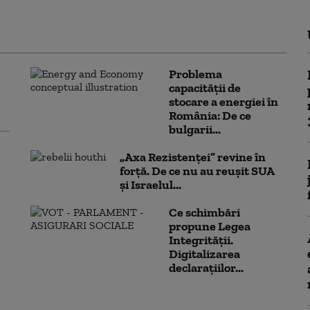
Problema
capacității de
stocare a energiei în
România: De ce
bulgarii...
„Axa Rezistenței” revine în
forță. De ce nu au reușit SUA
și Israelul...
Ce schimbări
propune Legea
Integrității.
Digitalizarea
declarațiilor...