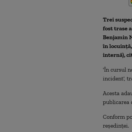
Trei suspec
fost trase 
Benjamin N
în locuință
internă), c
'În cursul n
incident', t
Acesta adaug
publicarea 
Conform pol
reşedinţei.