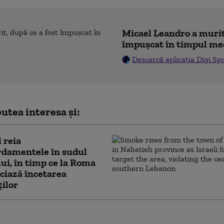
Micael Leandro a murit,
împușcat în timpul me
Descarcă aplicația Digi Sp
utea interesa și:
l reia
damentele în sudul
ui, în timp ce la Roma
ciază încetarea
ților
ahu confirmă că