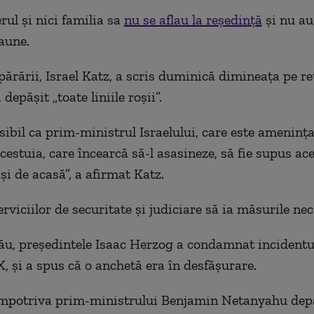
rul şi nici familia sa
nu se aflau la reşedinţă
şi nu au
aune.
părării, Israel Katz, a scris duminică dimineaţa pe r
 depăşit „toate liniile roşii”.
sibil ca prim-ministrul Israelului, care este ameninţa
acestuia, care încearcă să-l asasineze, să fie supus ac
şi de acasă”, a afirmat Katz.
erviciilor de securitate şi judiciare să ia măsurile nec
ău, preşedintele Isaac Herzog a condamnat incidentul
X, şi a spus că o anchetă era în desfăşurare.
împotriva prim-ministrului Benjamin Netanyahu depă