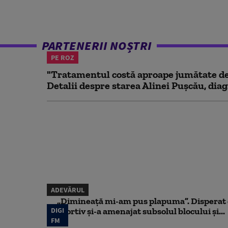
PARTENERII NOȘTRI
PE ROZ
"Tratamentul costă aproape jumătate de 
Detalii despre starea Alinei Pușcău, diag
ADEVĂRUL
„Dimineață mi-am pus plapuma”. Disperat d
DIGI
sportiv și-a amenajat subsolul blocului și...
FM