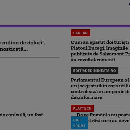
CANCAN
milion de dolari".
Cum au apărut doi turiști
Platoul Bucegi. Imaginile
nosticată...
publicate de Salvamont P
au revoltat românii
EDITIADEDIMINEATA.RO
Parlamentul European a l
un joc gratuit în care utili
controlează o campanie d
dezinformare
PLAYTECH
e caniculă, un fost
De ce România nu poate 
DIGI
autostrăzi care au deven
SPORT