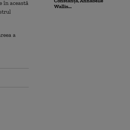
Constanța, Annabelle
e în această
Wallis...
strul
areea a