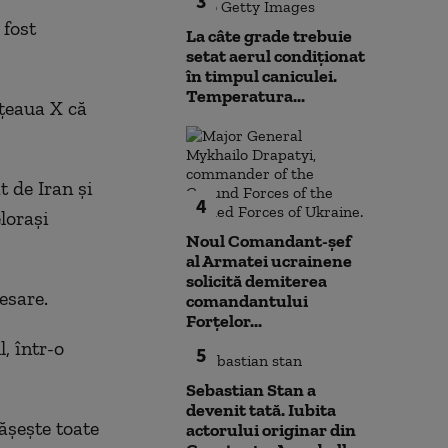
3
 fost
La câte grade trebuie
setat aerul condiționat
în timpul caniculei.
Temperatura...
eţeaua X că
t de Iran şi
4
eloraşi
Noul Comandant-șef
al Armatei ucrainene
solicită demiterea
esare.
comandantului
Forțelor...
, într-o
5
Sebastian Stan a
devenit tată. Iubita
şeşte toate
actorului originar din