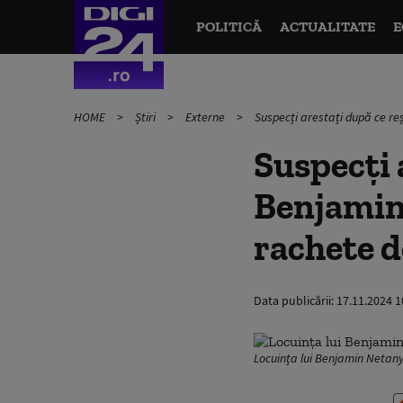
POLITICĂ
ACTUALITATE
E
HOME
Știri
Externe
Suspecți arestați după ce r
Suspecți 
Benjamin 
rachete d
Data publicării:
17.11.2024 1
Locuința lui Benjamin Netan