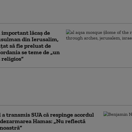
l nu a acceptat proiectul
ump pentru Gaza: „Nu
anul nostru”
 important lăcaş de
sulman din Ierusalim,
at să fie preluat de
 Iordania se teme de „un
 religios”
damentele continuă în
n ciuda planului de pace
Trump. Palestinienii:
ul a reînceput”
l a transmis SUA că respinge acordul
 dezarmarea Hamas: „Nu reflectă
 noastră”