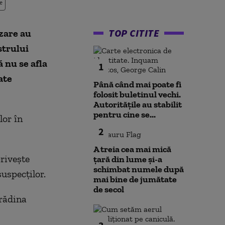
e
TOP CITITE
zare au
strului
 nu se afla
1
ate
Până când mai poate fi
folosit buletinul vechi.
Autoritățile au stabilit
pentru cine se...
lor în
2
A treia cea mai mică
priveşte
țară din lume și-a
schimbat numele după
uspecţilor.
mai bine de jumătate
de secol
grădina