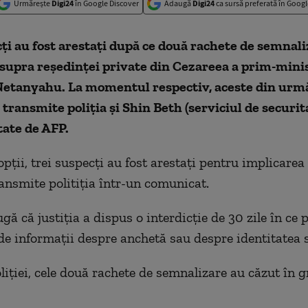
Urmărește
Digi24
în Google Discover
Adaugă
Digi24
ca sursă preferată în Googl
ţi au fost arestaţi după ce două rachete de semnali
asupra reşedinţei private din Cezareea a prim-mini
etanyahu. La momentul respectiv, aceste din urmă
, transmite poliţia şi Shin Beth (serviciul de securit
itate de AFP.
opţii, trei suspecţi au fost arestaţi pentru implicarea 
ransmite politiția într-un comunicat.
ă că justiţia a dispus o interdicţie de 30 zile în ce 
de informaţii despre anchetă sau despre identitatea s
iţiei, cele două rachete de semnalizare au căzut în 