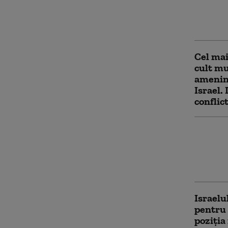
Israelu
lui Tr
este pl
Cel mai
cult mu
ameninț
Israel.
conflict
Bombar
Gaza, î
al lui 
„Război
Israelu
pentru
poziţia