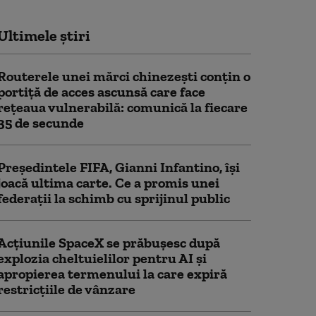
Ultimele știri
Routerele unei mărci chinezești conțin o
portiță de acces ascunsă care face
rețeaua vulnerabilă: comunică la fiecare
35 de secunde
Președintele FIFA, Gianni Infantino, îşi
joacă ultima carte. Ce a promis unei
federații la schimb cu sprijinul public
Acţiunile SpaceX se prăbuşesc după
explozia cheltuielilor pentru AI şi
apropierea termenului la care expiră
restricţiile de vânzare