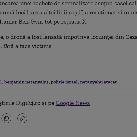
runcarea unei rachete de semnalizare asupra casei sal
mnă încălcarea altei linii roşii”, a reacţionat şi mini
 Itamar Ben-Gvir, tot pe reţeaua X.
e, o dronă a fost lansată împotriva locuinţei din Cez
 fără a face victime.
el
benjamin netanyahu
politie israel
netanyahu atacat
tirile Digi24.ro și pe
Google News