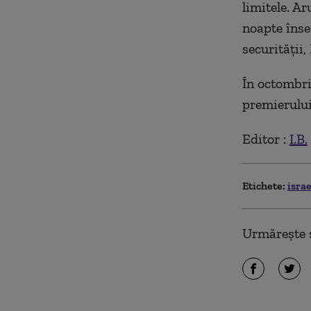
limitele. A
noapte însea
securităţii,
În octombri
premierului,
Editor :
I.B.
Etichete:
isra
Urmărește ș