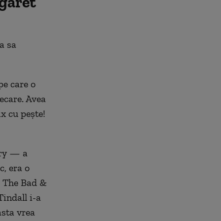
rgaret
a sa
pe care o
ecare. Avea
ix cu pește!
rry — a
c, era o
, The Bad &
indall i-a
asta vrea