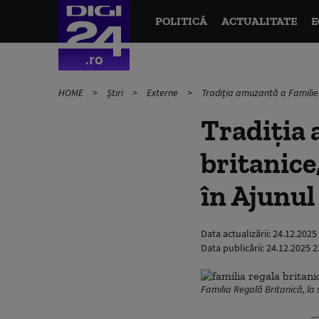
POLITICĂ
ACTUALITATE
E
HOME
Știri
Externe
Tradiția amuzantă a Familiei
Tradiția 
britanice
în Ajunul
Data actualizării:
24.12.2025
Data publicării:
24.12.2025 2
Familia Regală Britanică, la