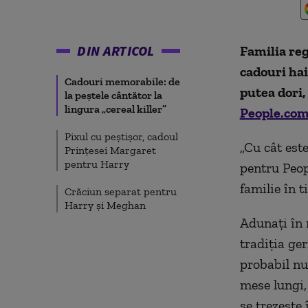
DIN ARTICOL
Familia reg
cadouri haio
Cadouri memorabile: de
putea dori,
la peștele cântător la
lingura „cereal killer”
People.co
Pixul cu peștișor, cadoul
„Cu cât este
Prințesei Margaret
pentru Harry
pentru Peop
familie în 
Crăciun separat pentru
Harry și Meghan
Adunați în 
tradiția ge
probabil nu
mese lungi,
se trezește