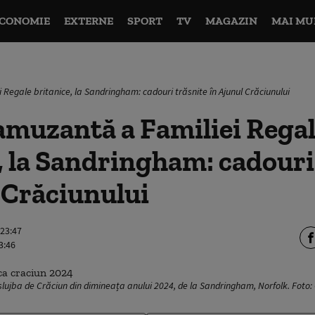
CONOMIE
EXTERNE
SPORT
TV
MAGAZIN
MAI MU
 Regale britanice, la Sandringham: cadouri trăsnite în Ajunul Crăciunului
amuzantă a Familiei Rega
, la Sandringham: cadouri
 Crăciunului
 23:47
3:46
 slujba de Crăciun din dimineața anului 2024, de la Sandringham, Norfolk. Foto