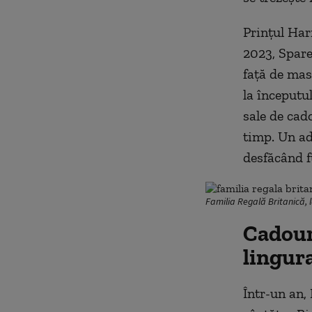
Prințul Har
2023, Spare
față de masă
la începutul
sale de cad
timp. Un ad
desfăcând f
Familia Regală Britanică, 
Cadouri
lingura
Într-un an, 