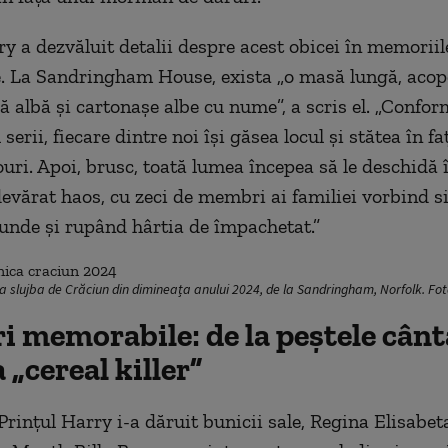
ry a dezvăluit detalii despre acest obicei în memoriil
. La Sandringham House, exista „o masă lungă, acope
 albă și cartonașe albe cu nume”, a scris el. „Conform
 serii, fiecare dintre noi își găsea locul și stătea în f
ouri. Apoi, brusc, toată lumea începea să le deschidă 
evărat haos, cu zeci de membri ai familiei vorbind s
unde și rupând hârtia de împachetat.”
la slujba de Crăciun din dimineața anului 2024, de la Sandringham, Norfolk. Fo
 memorabile: de la peștele cânt
 „cereal killer”
Prințul Harry i-a dăruit bunicii sale, Regina Elisabet