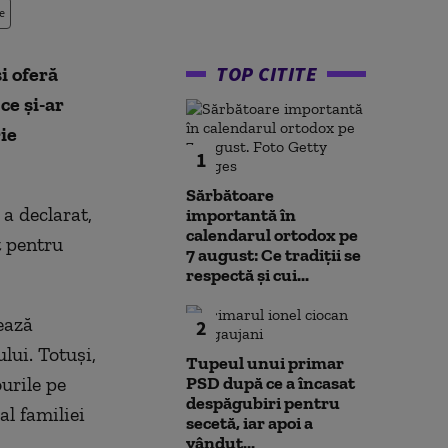
e
TOP CITITE
i oferă
ce și-ar
ie
1
Sărbătoare
 a declarat,
importantă în
calendarul ortodox pe
t pentru
7 august: Ce tradiții se
respectă și cui...
ează
2
lui. Totuși,
Tupeul unui primar
urile pe
PSD după ce a încasat
despăgubiri pentru
al familiei
secetă, iar apoi a
vândut...