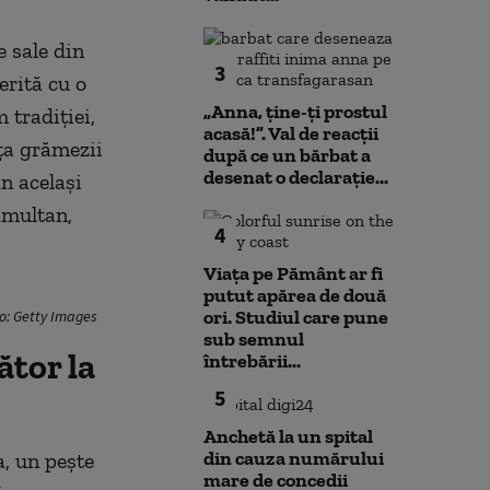
e sale din
3
rită cu o
„Anna, ţine-ţi prostul
 tradiției,
acasă!”. Val de reacții
ața grămezii
după ce un bărbat a
desenat o declarație...
în același
imultan,
4
Viața pe Pământ ar fi
putut apărea de două
ori. Studiul care pune
to: Getty Images
sub semnul
ător la
întrebării...
5
Anchetă la un spital
din cauza numărului
a, un pește
mare de concedii