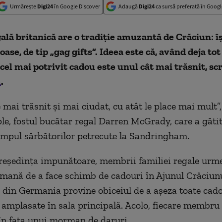
Urmărește
Digi24
în Google Discover
Adaugă
Digi24
ca sursă preferată în Googl
ală britanică are o tradiție amuzantă de Crăciun: îș
ase, de tip „gag gifts”. Ideea este că, având deja tot 
 cel mai potrivit cadou este unul cât mai trăsnit, scr
m
.
 mai trăsnit și mai ciudat, cu atât le place mai mult”,
le, fostul bucătar regal Darren McGrady, care a găti
timpul sărbătorilor petrecute la Sandringham.
reședința impunătoare, membrii familiei regale urm
rmană de a face schimb de cadouri în Ajunul Crăciunu
 din Germania provine obiceiul de a așeza toate cado
 amplasate în sala principală. Acolo, fiecare membru 
 în fața unui morman de daruri.