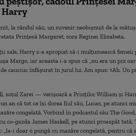
u peștișor, cadoul Prințesei Ma
 Harry
mit, la rândul său, un suvenir neobișnuit de la mătuș
retata Prințesă Margaret, sora Reginei Elisabeta.
rții sale, Harry s-a apropiat să-i mulțumească femeii 
a Margo, iar aceasta i-a spus că „nu era un pix oar
 de cauciuc înfășurat în jurul lui. Am spus: «Ah. Un p
l, soțul Zarei — verișoară a Prinților William și Ha
un an că tot ce își dorea fiul său, Lucas, pe atunci mi
azăre congelată. Vorbind în podcastul său The Good
u co-gazda James Haskell, pe atunci proaspăt tată, T
 „Ia-i doar o pungă cu mazăre congelată, pentru că 