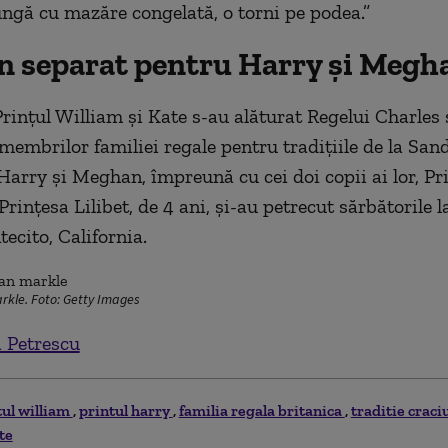
ngă cu mazăre congelată, o torni pe podea.”
n separat pentru Harry și Megh
Prințul William și Kate s-au alăturat Regelui Charles 
 membrilor familiei regale pentru tradițiile de la Sa
 Harry și Meghan, împreună cu cei doi copii ai lor, Pri
 Prințesa Lilibet, de 4 ani, și-au petrecut sărbătorile l
ecito, California.
rkle. Foto: Getty Images
 Petrescu
tul william
printul harry
familia regala britanica
traditie crac
te