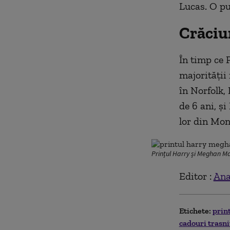
Lucas. O pu
Crăciu
În timp ce 
majorității
în Norfolk,
de 6 ani, și
lor din Mont
Prințul Harry și Meghan Ma
Editor :
Ana
Etichete:
prin
cadouri trasni