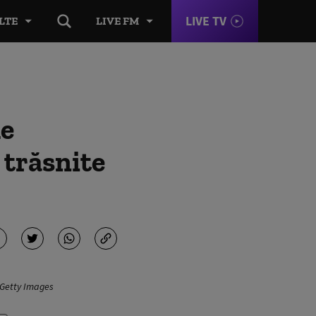
LIVE TV
LTE
LIVE FM
le
 trăsnite
: Getty Images