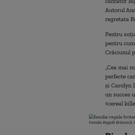
cântător Bi
Autorul And
regretata Re
Pentru soți
pentru cumn
Crăciunul p
„Cea mai m
perfecte ca
și Carolyn 
un succes u
«cereal kill
Familia Regală Britanică, 