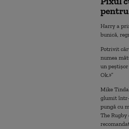
Pixul c
pentru
Harry a pri
bunică, reg
Potrivit că
numea mătuș
un peștișor
Ok.»”
Mike Tindal
glumit într-
pungă cu m
The Rugby c
recomandat: