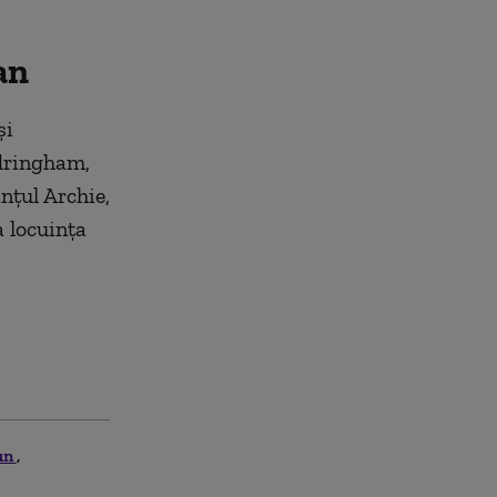
an
și
ndringham,
nțul Archie,
a locuința
iun