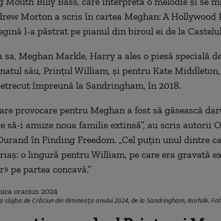
g Mouth Billy Bass, care interpreta o melodie și se m
rew Morton a scris în cartea Meghan: A Hollywood 
gină l-a păstrat pe pianul din biroul ei de la Castelu
a sa, Meghan Markle, Harry a ales o piesă specială d
atul său, Prințul William, și pentru Kate Middleton,
etrecut împreună la Sandringham, în 2018.
are provocare pentru Meghan a fost să găsească dar
re să-i amuze noua familie extinsă”, au scris autorii
Durand în Finding Freedom. „Cel puțin unul dintre ca
riaș: o lingură pentru William, pe care era gravată e
er» pe partea concavă.”
la slujba de Crăciun din dimineața anului 2024, de la Sandringham, Norfolk. Fo