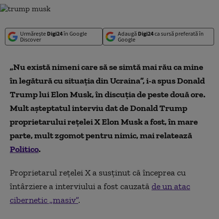
Urmărește
Digi24
în Google
Adaugă
Digi24
ca sursă preferată în
Discover
Google
„Nu există nimeni care să se simtă mai rău ca mine
în legătură cu situația din Ucraina”, i-a spus Donald
Trump lui Elon Musk, în discuția de peste două ore.
Mult așteptatul interviu dat de Donald Trump
proprietarului rețelei X Elon Musk a fost, în mare
parte, mult zgomot pentru nimic, mai relatează
Politico
.
Proprietarul reţelei X a susținut că începrea cu
întârziere a interviului a fost cauzată
de un atac
cibernetic „masiv”
.