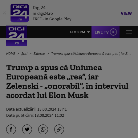
Digi24
VIEW
m.digi24.ro
FREE - In Google Play
LIVE TV
LIVE FM
HOME
Știri
Externe
Trump a spus că Uniunea Europeană este „rea”, iar Zelenski - „onorabil”, în interviul acordat lui Elon Musk
Trump a spus că Uniunea
Europeană este „rea”, iar
Zelenski - „onorabil”, în interviul
acordat lui Elon Musk
Data actualizării:
13.08.2024 13:41
Data publicării:
13.08.2024 11:02