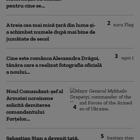
pentru cine se...
2
A treia cea mai mică țară din lume și-
a schimbat numele după mai bine de
jumătate de secol
3
Cine este românca Alecsandra Drăgoi,
tânăra care a realizat fotografia oficială
a noului...
Noul Comandant-șef al
Armatei ucrainene
solicită demiterea
4
comandantului
Forțelor...
5
Sebastian Stan a devenit tată.