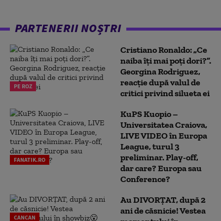
PARTENERII NOȘTRI
Cristiano Ronaldo: „Ce
naiba îți mai poți dori?”.
Georgina Rodriguez,
reacție după valul de
PE ROZ
critici privind silueta ei
KuPS Kuopio –
Universitatea Craiova,
LIVE VIDEO în Europa
League, turul 3
preliminar. Play-off,
FANATIK.RO
dar care? Europa sau
Conference?
Au DIVORȚAT, după 2
ani de căsnicie! Vestea
CANCAN