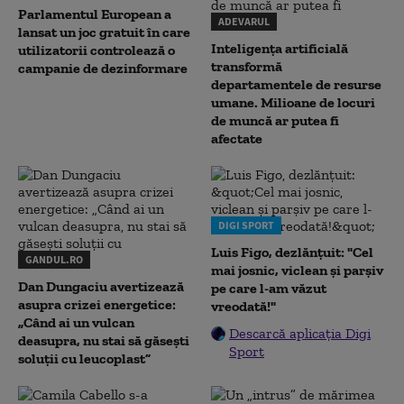
Parlamentul European a
ADEVARUL
lansat un joc gratuit în care
Inteligența artificială
utilizatorii controlează o
transformă
campanie de dezinformare
departamentele de resurse
umane. Milioane de locuri
de muncă ar putea fi
afectate
DIGI SPORT
Luis Figo, dezlănțuit: "Cel
GANDUL.RO
mai josnic, viclean și parșiv
Dan Dungaciu avertizează
pe care l-am văzut
asupra crizei energetice:
vreodată!"
„Când ai un vulcan
Descarcă aplicația Digi
deasupra, nu stai să găsești
Sport
soluții cu leucoplast”