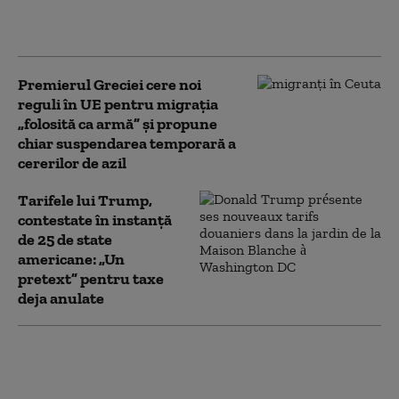
reînarmează. Marele test care
le-ar putea schimba strategia
Premierul Greciei cere noi
reguli în UE pentru migrația
„folosită ca armă” și propune
chiar suspendarea temporară a
cererilor de azil
Tarifele lui Trump,
contestate în instanță
de 25 de state
americane: „Un
pretext” pentru taxe
deja anulate
Regele Marocului confirmă: o
autostradă de peste 1.000 de
kilometri va purta numele lui