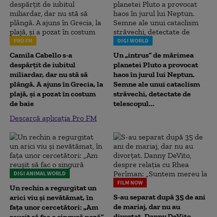
PRO FM
DIGI WORLD
Camila Cabello s-a
Un „intrus” de mărimea
despărțit de iubitul
planetei Pluto a provocat
miliardar, dar nu stă să
haos în jurul lui Neptun.
plângă. A ajuns în Grecia, la
Semne ale unui cataclism
plajă, și a pozat în costum
străvechi, detectate de
de baie
telescopul...
Descarcă aplicația Pro FM
DIGI ANIMAL WORLD
FILM NOW
Un rechin a regurgitat un
S-au separat după 35 de ani
arici viu și nevătămat, în
de mariaj, dar nu au
fața unor cercetători: „Am
divorțat. Danny DeVito,
reușit să fac o singură poză”