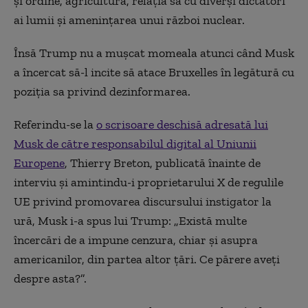
și ordine, agricultură, relația sa cu diverși dictatori
ai lumii și amenințarea unui război nuclear.
Însă Trump nu a mușcat momeala atunci când Musk
a încercat să-l incite să atace Bruxelles în legătură cu
poziția sa privind dezinformarea.
Referindu-se la
o scrisoare deschisă adresată lui
Musk de către responsabilul digital al Uniunii
Europene
, Thierry Breton, publicată înainte de
interviu și amintindu-i proprietarului X de regulile
UE privind promovarea discursului instigator la
ură, Musk i-a spus lui Trump: „Există multe
încercări de a impune cenzura, chiar și asupra
americanilor, din partea altor țări. Ce părere aveți
despre asta?”.