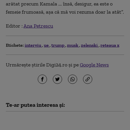
arătat precum Kamala ... însă, desigur, ea este o
femeie frumoasă, așa că mă voi rezuma doar la atât”.
Editor :
Ana Petrescu
Etichete:
interviu
ue
trump
musk
zelenski
reteaua x
Urmărește știrile Digi24.ro și pe
Google News
Te-ar putea interesa și:
Patru țări din UE rămân neutre
în timp ce Europa se