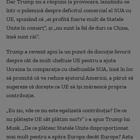
Dar Trump nu a răspuns la provocare, lansându-se
într-o polemică despre deficitul comercial al SUA cu
UE, spunând că „ei profită foarte mult de Statele
Unite în comerț”, și „nu sunt la fel de duri ca China,
însă sunt răi”.
Trump a revenit apoi la un punct de discuție favorit
despre cât de mult cheltuie UE pentru a ajuta
Ucraina în comparație cu cheltuielile SUA, însă în loc
să promită că va reduce ajutorul Americii, a părut să
sugereze că dorește ca UE să își mărească propria
contribuție.
„Eu zic, «de ce nu este egalizată contribuția? De ce
nu plătește UE cât plătim noi?»” i-a spus Trump lui
Musk. „De ce plătesc Statele Unite disproporționat
mai mult pentru a apăra Europa decât Europa? Asta