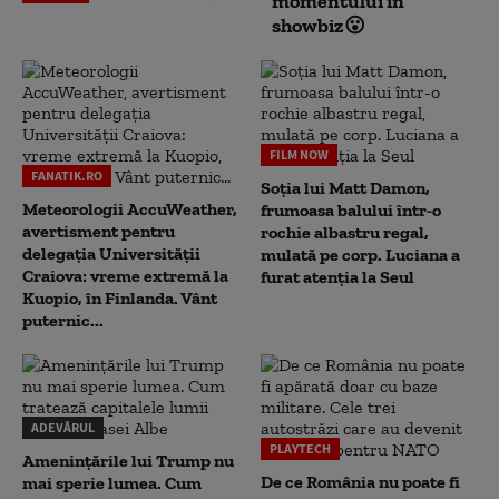
momentului în
showbiz😮
FILM NOW
FANATIK.RO
Soția lui Matt Damon,
Meteorologii AccuWeather,
frumoasa balului într-o
avertisment pentru
rochie albastru regal,
delegația Universității
mulată pe corp. Luciana a
Craiova: vreme extremă la
furat atenția la Seul
Kuopio, în Finlanda. Vânt
puternic...
ADEVĂRUL
PLAYTECH
Amenințările lui Trump nu
De ce România nu poate fi
mai sperie lumea. Cum