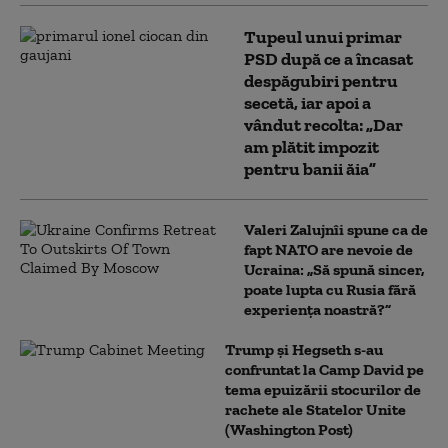
Tupeul unui primar
PSD după ce a încasat
despăgubiri pentru
secetă, iar apoi a
vândut recolta: „Dar
am plătit impozit
pentru banii ăia”
Valeri Zalujnîi spune ca de
fapt NATO are nevoie de
Ucraina: „Să spună sincer,
poate lupta cu Rusia fără
experiența noastră?”
Trump şi Hegseth s-au
confruntat la Camp David pe
tema epuizării stocurilor de
rachete ale Statelor Unite
(Washington Post)