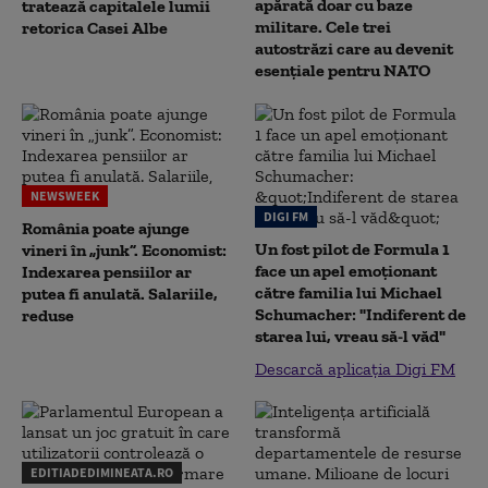
apărată doar cu baze
tratează capitalele lumii
militare. Cele trei
retorica Casei Albe
autostrăzi care au devenit
esențiale pentru NATO
NEWSWEEK
DIGI FM
România poate ajunge
Un fost pilot de Formula 1
vineri în „junk”. Economist:
face un apel emoționant
Indexarea pensiilor ar
către familia lui Michael
putea fi anulată. Salariile,
Schumacher: "Indiferent de
reduse
starea lui, vreau să-l văd"
Descarcă aplicația Digi FM
EDITIADEDIMINEATA.RO