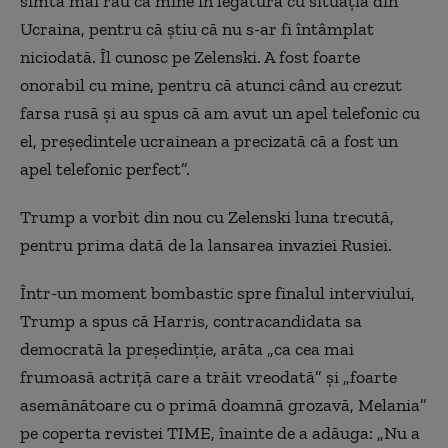
simtă mai rău ca mine în legătură cu situația din
Ucraina, pentru că știu că nu s-ar fi întâmplat
niciodată. Îl cunosc pe Zelenski. A fost foarte
onorabil cu mine, pentru că atunci când au crezut
farsa rusă și au spus că am avut un apel telefonic cu
el, președintele ucrainean a precizată că a fost un
apel telefonic perfect”.
Trump a vorbit din nou cu Zelenski luna trecută,
pentru prima dată de la lansarea invaziei Rusiei.
Într-un moment bombastic spre finalul interviului,
Trump a spus că Harris, contracandidata sa
democrată la președinție, arăta „ca cea mai
frumoasă actriță care a trăit vreodată” și „foarte
asemănătoare cu o primă doamnă grozavă, Melania”
pe coperta revistei TIME, înainte de a adăuga: „Nu a