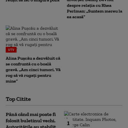
despre relația cu Rhea
Perlman: „Suntem mereu la
ea acasă”
UTV
Alina Pușcău a dezvăluit că
se confruntă cu o boală
gravă. „Am cinci tumori. Vă
rog să vă rugați pentru
mine”
Top Citite
Până când mai poate fi
folosit buletinul vechi.
1
Autoritățile au stabilit