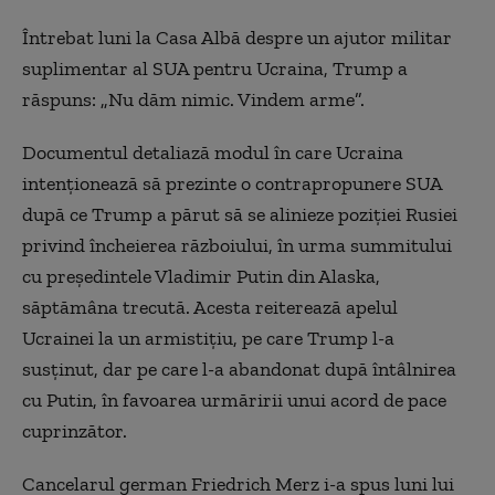
Întrebat luni la Casa Albă despre un ajutor militar
suplimentar al SUA pentru Ucraina, Trump a
răspuns: „Nu dăm nimic. Vindem arme”.
Documentul detaliază modul în care Ucraina
intenționează să prezinte o contrapropunere SUA
după ce Trump a părut să se alinieze poziției Rusiei
privind încheierea războiului, în urma summitului
cu președintele Vladimir Putin din Alaska,
săptămâna trecută. Acesta reiterează apelul
Ucrainei la un armistițiu, pe care Trump l-a
susținut, dar pe care l-a abandonat după întâlnirea
cu Putin, în favoarea urmăririi unui acord de pace
cuprinzător.
Cancelarul german Friedrich Merz i-a spus luni lui