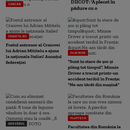
DIICOT: 'A plecat în
CANCAN
pădure cu o
FANATIK.RO
Fostul antrenor al Craiovei
lui Adrian Mititelu a ajuns
FILM NOW
la naționala Italiei! Anunțul
"Sunt în stare de șoc și
federației
plâng tot timpul". Minnie
Driver a trecut printr-un
accident teribil în Franța:
"Ne-am târât din mașină"
PLAYTECH
ADEVĂRUL
Facultatea din România la