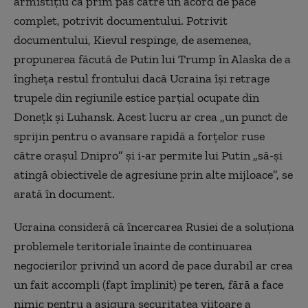
armistițiu ca prim pas către un acord de pace
complet, potrivit documentului. Potrivit
documentului, Kievul respinge, de asemenea,
propunerea făcută de Putin lui Trump în Alaska de a
îngheța restul frontului dacă Ucraina își retrage
trupele din regiunile estice parțial ocupate din
Donețk și Luhansk. Acest lucru ar crea „un punct de
sprijin pentru o avansare rapidă a forțelor ruse
către orașul Dnipro” și i-ar permite lui Putin „să-și
atingă obiectivele de agresiune prin alte mijloace”, se
arată în document.
Ucraina consideră că încercarea Rusiei de a soluționa
problemele teritoriale înainte de continuarea
negocierilor privind un acord de pace durabil ar crea
un fait accompli (fapt împlinit) pe teren, fără a face
nimic pentru a asigura securitatea viitoare a