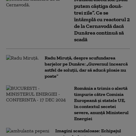
putem câștiga două-
trei zile”. Ce se
întâmplă cu reactorul 2
de la Cernavodă dacă
Dunărea continuă să
scadă
Radu Miruță, despre scufundarea
barjelor pe Dunăre: „Guvernul încearcă
astfel de soluții, dar să aducă ploaie nu
poate”
România a trimis o alertă
timpurie către Comisia
Europeană și statele UE,
în contextul secetei
severe, anunță Ministerul
Energiei
Imagini scandaloase: Echipajul