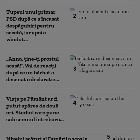
Tupeul unui primar
2
PSD după ce a încasat
despăgubiri pentru
secetă, iar apoi a
vândut...
„Anna, ţine-ţi prostul
acasă!”. Val de reacții
3
după ce un bărbat a
desenat o declarație...
Viața pe Pământ ar fi
4
putut apărea de două
ori. Studiul care pune
sub semnul întrebării...
5
Nivelul scăzut al Dunării a scos la