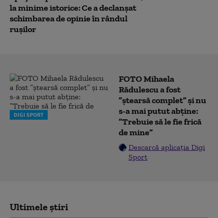
la minime istorice: Ce a declanșat
schimbarea de opinie în rândul
rușilor
FOTO Mihaela
Rădulescu a fost
”ștearsă complet” și nu
s-a mai putut abține:
DIGI SPORT
”Trebuie să le fie frică
de mine”
Descarcă aplicația Digi
Sport
Ultimele știri