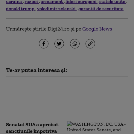
ucraina
razboi
armament
lideri europeni
statele unite
donald trump
volodimir zelenski
garantii de securitate
Urmărește știrile Digi24.ro și pe
Google News
Te-ar putea interesa și:
„Toată lumea este speriată”. Elita
rusă se teme că FSB „scapă de sub
control”, după ce Putin a extins
puterea serviciului
Senatul SUA a aprobat
sancțiunile împotriva