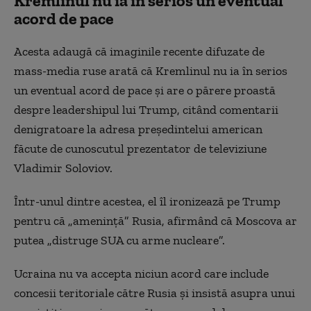
Kremlinul nu ia în serios un eventual
acord de pace
Acesta adaugă că imaginile recente difuzate de
mass-media ruse arată că Kremlinul nu ia în serios
un eventual acord de pace și are o părere proastă
despre leadershipul lui Trump, citând comentarii
denigratoare la adresa președintelui american
făcute de cunoscutul prezentator de televiziune
Vladimir Soloviov.
Într-unul dintre acestea, el îl ironizează pe Trump
pentru că „amenință” Rusia, afirmând că Moscova ar
putea „distruge SUA cu arme nucleare”.
Ucraina nu va accepta niciun acord care include
concesii teritoriale către Rusia și insistă asupra unui