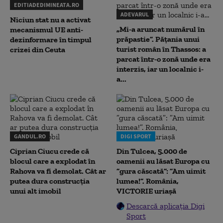
EDITIADEDIMINEATA.RO
ADEVARUL
Niciun stat nu a activat
„Mi-a aruncat numărul în
mecanismul UE anti-
prăpastie”. Pățania unui
dezinformare în timpul
turist român în Thassos: a
crizei din Ceuta
parcat într-o zonă unde era
interzis, iar un localnic i-
a...
GANDUL.RO
DIGI SPORT
Ciprian Ciucu crede că
Din Tulcea, 5.000 de
blocul care a explodat în
oamenii au lăsat Europa cu
Rahova va fi demolat. Cât ar
”gura căscată”: ”Am uimit
putea dura construcția
lumea!”. România,
unui alt imobil
VICTORIE uriașă
Descarcă aplicația Digi
Sport