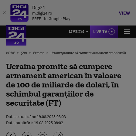
Digi24
VIEW
m.digi24.ro
FREE - In Google Play
LIVE TV
LIVE FM
HOME
Știri
Externe
Ucraina promite să cumpere armament american în valoare de 100 de miliarde de dolari, în schimbul garanțiilor de securitate (FT)
Ucraina promite să cumpere
armament american în valoare
de 100 de miliarde de dolari, în
schimbul garanțiilor de
securitate (FT)
Data actualizării:
19.08.2025 08:03
Data publicării:
19.08.2025 08:02