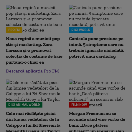
PRO FM
DIGI WORLD
Noua regină a muzicii pop
Canicula pune presiune pe
știe și marketing. Zara
inimă. 5 simptome care nu
Larsson și-a promovat
trebuie ignorate niciodată,
colecția de costume de baie
potrivit unui cardiolog
purtând-o chiar ea
Descarcă aplicația Pro FM
DIGI ANIMAL WORLD
FILM NOW
Cele mai răsfățate pisici
Morgan Freeman nu se
din lumea vedetelor: de la
ascunde când vine vorba de
Calippo a lui Ed Sheeran la
bani: „Dacă plătesc
Meredith Grey a lui Taylor
suficient”, un scenariu slab