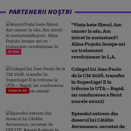
PARTENERII NOȘTRI
"Viața bate filmul. Am
cancer la sân. Am
intrat în metastază".
Alina Pușcău începe azi
un tratament
PE ROZ
revoluționar în L.A.
Colegul lui Joao Paulo
de la CM 2026, transfer
în SuperLiga! E în
tribune la UTA – Rapid,
FANATIK.RO
iar conducerea a făcut
marele anunț!
Episodul extrem din
dosarul lui Cătălin
Avramescu, cercetat de