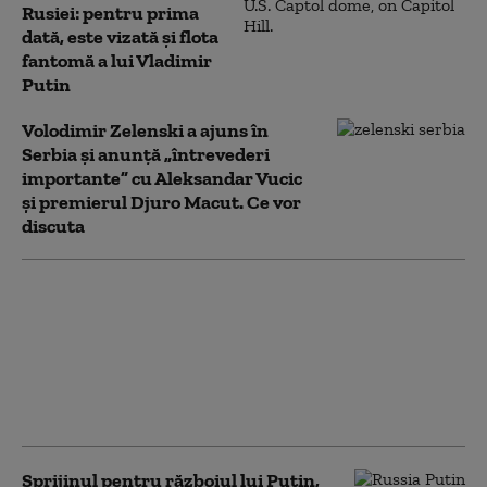
Rusiei: pentru prima
dată, este vizată și flota
fantomă a lui Vladimir
Putin
Volodimir Zelenski a ajuns în
Serbia și anunță „întrevederi
importante” cu Aleksandar Vucic
și premierul Djuro Macut. Ce vor
discuta
Iranul vrea să-l țină în
șah pe Trump până la
alegerile de la
jumătatea mandatului.
Ce speră să obțină: „Va
continua să facă jocuri”
Sprijinul pentru războiul lui Putin,