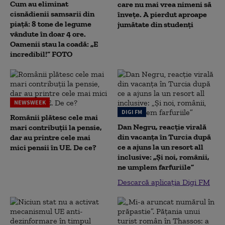
Cum au eliminat
care nu mai vrea nimeni să
cisnădienii samsarii din
înveţe. A pierdut aproape
piață: 8 tone de legume
jumătate din studenţi
vândute în doar 4 ore.
Oamenii stau la coadă: „E
incredibil!” FOTO
NEWSWEEK
DIGI FM
Românii plătesc cele mai
Dan Negru, reacție virală
mari contribuții la pensie,
din vacanța în Turcia după
dar au printre cele mai
ce a ajuns la un resort all
mici pensii în UE. De ce?
inclusive: „Și noi, românii,
ne umplem farfuriile”
Descarcă aplicația Digi FM