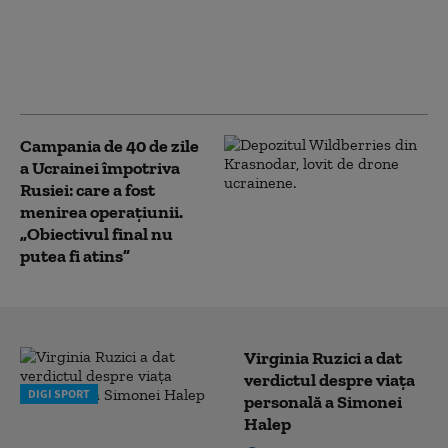
Fedorov vrea schimbarea
sistemului de recrutare, pe
fondul plecărilor masive din
armată
Campania de 40 de zile
a Ucrainei împotriva
Rusiei: care a fost
menirea operațiunii.
„Obiectivul final nu
putea fi atins”
Virginia Ruzici a dat
verdictul despre viața
DIGI SPORT
personală a Simonei
Halep