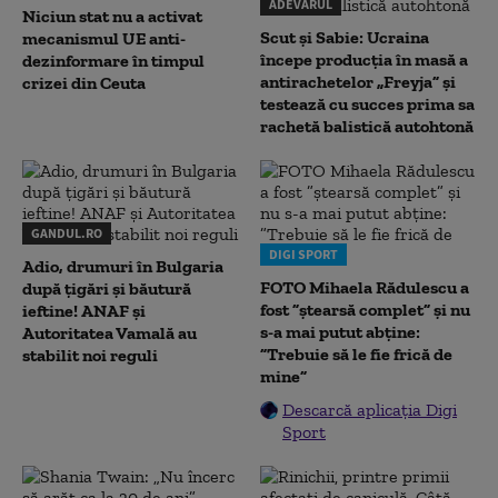
ADEVARUL
Niciun stat nu a activat
Scut și Sabie: Ucraina
mecanismul UE anti-
începe producția în masă a
dezinformare în timpul
antirachetelor „Freyja” și
crizei din Ceuta
testează cu succes prima sa
rachetă balistică autohtonă
GANDUL.RO
DIGI SPORT
Adio, drumuri în Bulgaria
FOTO Mihaela Rădulescu a
după țigări și băutură
fost ”ștearsă complet” și nu
ieftine! ANAF și
s-a mai putut abține:
Autoritatea Vamală au
”Trebuie să le fie frică de
stabilit noi reguli
mine”
Descarcă aplicația Digi
Sport