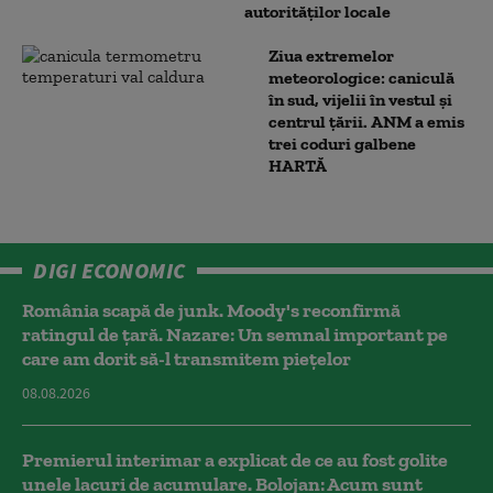
autorităților locale
Ziua extremelor
meteorologice: caniculă
în sud, vijelii în vestul și
centrul țării. ANM a emis
trei coduri galbene
HARTĂ
DIGI ECONOMIC
România scapă de junk. Moody's reconfirmă
ratingul de țară. Nazare: Un semnal important pe
care am dorit să-l transmitem piețelor
08.08.2026
Premierul interimar a explicat de ce au fost golite
unele lacuri de acumulare. Bolojan: Acum sunt