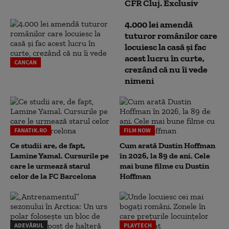
CFR Cluj. Exclusiv
4.000 lei amendă
tuturor românilor care
locuiesc la casă și fac
acest lucru în curte,
CANCAN
crezând că nu îi vede
nimeni
FANATIK.RO
FILM NOW
Ce studii are, de fapt,
Cum arată Dustin Hoffman
Lamine Yamal. Cursurile pe
în 2026, la 89 de ani. Cele
care le urmează starul
mai bune filme cu Dustin
celor de la FC Barcelona
Hoffman
ADEVĂRUL
PLAYTECH