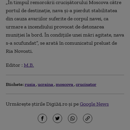
„În timpul remorcării crucişătorului Moscova către
portul de destinaţie, nava şi-a pierdut stabilitatea
din cauza avariilor suferite de corpul navei, ca
urmare a incendiului provocat de detonarea
muniţiei la bord. În condiţiile unei mări agitate, nava
s-a scufundat”, se arată în comunicatul preluat de
Ria Novosti.
Editor :
M.B.
Etichete:
rusia
ucraina
moscova
crucisator
Urmărește știrile Digi24.ro și pe
Google News