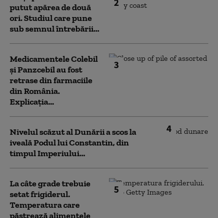
2
putut apărea de două
ori. Studiul care pune
sub semnul întrebării...
Medicamentele Colebil
3
și Panzcebil au fost
retrase din farmaciile
din România.
Explicația...
4
Nivelul scăzut al Dunării a scos la
iveală Podul lui Constantin, din
timpul Imperiului...
La câte grade trebuie
5
setat frigiderul.
Temperatura care
păstrează alimentele