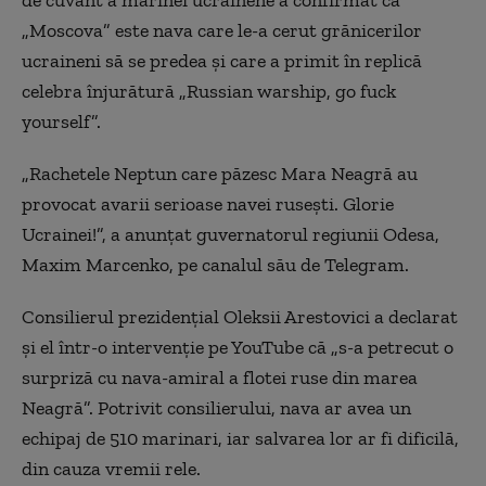
de cuvânt a marinei ucrainene a confirmat că
„Moscova” este nava care le-a cerut grănicerilor
ucraineni să se predea și care a primit în replică
celebra înjurătură „Russian warship, go fuck
yourself”.
„Rachetele Neptun care păzesc Mara Neagră au
provocat avarii serioase navei rusești. Glorie
Ucrainei!”, a anunțat guvernatorul regiunii Odesa,
Maxim Marcenko, pe canalul său de Telegram.
Consilierul prezidențial Oleksii Arestovici a declarat
și el într-o intervenție pe YouTube că „s-a petrecut o
surpriză cu nava-amiral a flotei ruse din marea
Neagră”. Potrivit consilierului, nava ar avea un
echipaj de 510 marinari, iar salvarea lor ar fi dificilă,
din cauza vremii rele.