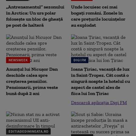
„Antrenamentul” sezonului
Unde locuiesc cei mai
în Arctica: Un urs polar
bogați români. Zonele în
folosește un bloc de gheață
care prețurile locuințelor
pe post de halteră
au explodat
NEWSWEEK
DIGI FM
Anunțul lui Nicușor Dan
Ioana Țiriac, vacanță de lux
deschide calea spre
în Saint-Tropez. Cât costă o
creșterea pensiilor.
singură noapte la hotelul cu
Pensionarii, prima veste
aspect de castel ales de
bună după 2 ani
fiica lui Ion Țiriac
Descarcă aplicația Digi FM
EDITIADEDIMINEATA.RO