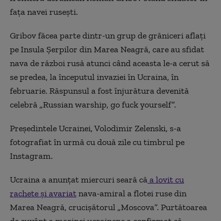
fața navei rusești.
Gribov făcea parte dintr-un grup de grăniceri aflați
pe Insula Șerpilor din Marea Neagră, care au sfidat
nava de război rusă atunci când aceasta le-a cerut să
se predea, la începutul invaziei în Ucraina, în
februarie. Răspunsul a fost înjurătura devenită
celebră „Russian warship, go fuck yourself”.
Președintele Ucrainei, Volodimir Zelenski, s-a
fotografiat în urmă cu două zile cu timbrul pe
Instagram.
Ucraina a anunțat miercuri seară că
a lovit cu
rachete și avariat
nava-amiral a flotei ruse din
Marea Neagră, crucișătorul „Moscova”. Purtătoarea