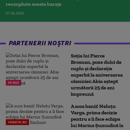
reumplute aceste baraje
07.08.2026
PARTENERII NOȘTRI
Soția lui Pierce
Brosnan, poze dulci de
cuplu și declarație
superbă la aniversarea
căsniciei: Abia aștept
PE ROZ
următorii 25 de ani
împreună
A scos banii! Neluțu
Varga, prima decizie
pentru a îi face echipa
FANATIK.RO
lui Marius Șumudică la