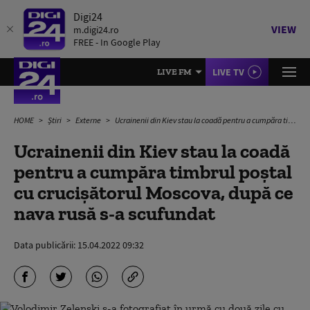
Digi24
VIEW
m.digi24.ro
FREE - In Google Play
LIVE TV
LIVE FM
HOME
Știri
Externe
Ucrainenii din Kiev stau la coadă pentru a cumpăra timbrul poștal cu crucișătorul Moscova, după ce nava rusă s-a scufundat
Ucrainenii din Kiev stau la coadă
pentru a cumpăra timbrul poștal
cu crucișătorul Moscova, după ce
nava rusă s-a scufundat
Data publicării:
15.04.2022 09:32