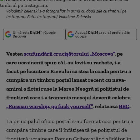
Volodimir Zelenski s-a fotografiat în urmă cu două zile cu timbrul pe
Instagram. Foto: Instagram/ Volodimir Zelenski
Urmărește
Digi24
în Google
Adaugă
Digi24
ca sursă preferată în
Discover
Google
Vestea
scufundării crucișătorului „Moscova”
, pe
care ucrainenii spun că l-au lovit cu rachete, i-a
făcut pe locuitorii Kievului să stea la coadă pentru a
cumpăra un timbru poștal lansat recent cu nava-
amiral a flotei ruse la Marea Neagră și polițistul de
frontieră care i-a transmis mesajul devenit celebru
„Russian warship, go fuck yourself”
, relatează
BBC
.
La principalul oficiu poștal s-au format cozi pentru a
cumpăra timbre care îl înfățișează pe polițistul de
frontieră ucrainean Roman Gribov stând sfidător în