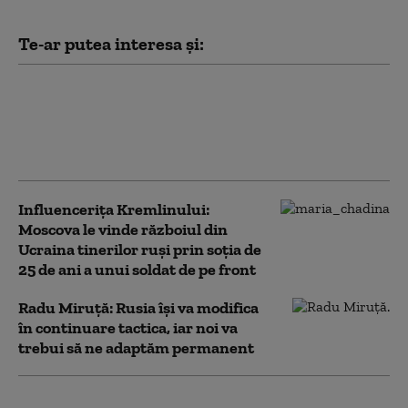
Te-ar putea interesa și:
Rusia a încetat aproape complet să
mai folosească tehnică militară
mecanizată în atacuri. Ce se ascunde
în spatele noii tactici
Influencerița Kremlinului:
Moscova le vinde războiul din
Ucraina tinerilor ruși prin soția de
25 de ani a unui soldat de pe front
Radu Miruță: Rusia își va modifica
în continuare tactica, iar noi va
trebui să ne adaptăm permanent
Criza mobilizării în Ucraina: