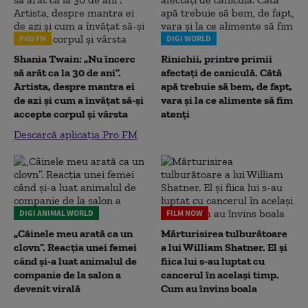
PRO FM
DIGI WORLD
Shania Twain: „Nu încerc
Rinichii, printre primii
să arăt ca la 30 de ani”.
afectați de caniculă. Câtă
Artista, despre mantra ei
apă trebuie să bem, de fapt,
de azi și cum a învățat să-și
vara și la ce alimente să fim
accepte corpul și vârsta
atenți
Descarcă aplicația Pro FM
DIGI ANIMAL WORLD
FILM NOW
„Câinele meu arată ca un
Mărturisirea tulburătoare
clovn”. Reacția unei femei
a lui William Shatner. El și
când și-a luat animalul de
fiica lui s-au luptat cu
companie de la salon a
cancerul în același timp.
devenit virală
Cum au învins boala