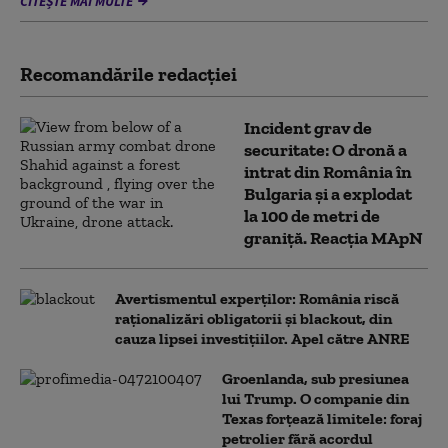
CITEȘTE MAI MULTE
Recomandările redacţiei
Incident grav de
securitate: O dronă a
intrat din România în
Bulgaria şi a explodat
la 100 de metri de
graniţă. Reacția MApN
Avertismentul experților: România riscă
raționalizări obligatorii și blackout, din
cauza lipsei investițiilor. Apel către ANRE
Groenlanda, sub presiunea
lui Trump. O companie din
Texas forțează limitele: foraj
petrolier fără acordul