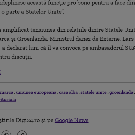
ndeplinesc această funcţie pro bono pentru a face din
o parte a Statelor Unite”.
 amplificat tensiunea din relaţiile dintre Statele Unite
ca şi Groenlanda. Ministrul danez de Externe, Lars
a declarat luni că îl va convoca pe ambasadorul SU
tru discuţii.
C
emarca
uniunea europeana
casa alba
statele unite
groenlanda
itoriala
tirile Digi24.ro și pe
Google News