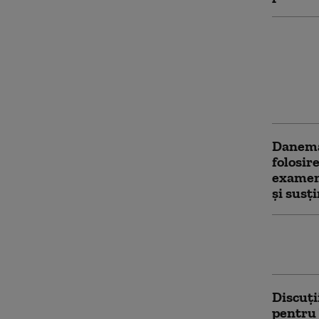
Polonia
mai mar
ul țării
mai mar
Români
Danema
folosir
examene
şi susţ
Sondaj 
nemulț
Discuți
pentru 