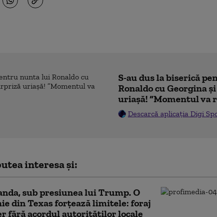
S-au dus la biserică pe
Ronaldo cu Georgina și
uriașă! ”Momentul va r
Descarcă aplicația Digi Sp
utea interesa și:
nda, sub presiunea lui Trump. O
e din Texas forțează limitele: foraj
er fără acordul autorităților locale