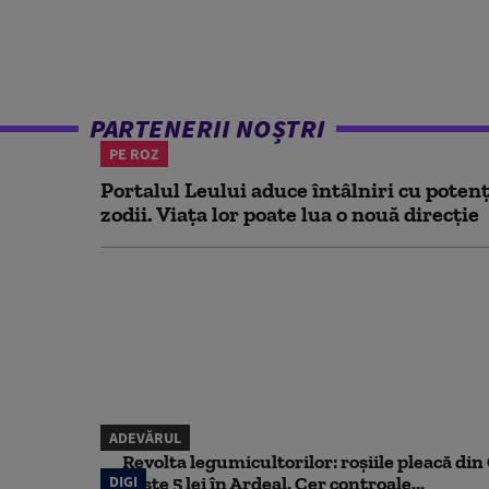
PARTENERII NOȘTRI
PE ROZ
Portalul Leului aduce întâlniri cu potenț
zodii. Viața lor poate lua o nouă direcție
ADEVĂRUL
Revolta legumicultorilor: roșiile pleacă din O
DIGI
peste 5 lei în Ardeal. Cer controale...