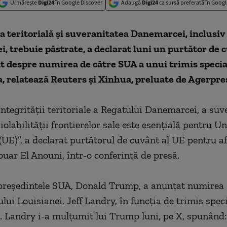
Urmărește
Digi24
în Google Discover
Adaugă
Digi24
ca sursă preferată în Googl
a teritorială şi suveranitatea Danemarcei, inclusiv
, trebuie păstrate, a declarat luni un purtător de 
t despre numirea de către SUA a unui trimis specia
 relatează Reuters şi Xinhua, preluate de Agerpre
integrităţii teritoriale a Regatului Danemarcei, a suv
violabilităţii frontierelor sale este esenţială pentru U
UE)”, a declarat purtătorul de cuvânt al UE pentru af
ouar El Anouni, într-o conferinţă de presă.
preşedintele SUA, Donald Trump, a anunţat numirea
ui Louisianei, Jeff Landry, în funcţia de trimis speci
 Landry i-a mulţumit lui Trump luni, pe X, spunând: